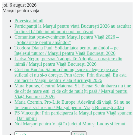
joi, 6 august 2026
Marșul pentru viață
Povestea inimii
Participanții la Marșul pentru viață București 2026 au ascultat
în direct bătăile inimii unui copil nenăscut
Comunicat post-eveniment Marșul pentru Viață 2026 –
„Solidaritate pentru amândoi”
Teodora Diana Paul: Solidaritatea pentru amândoi – pe
înțelesul tuturor / Marșul pentru Viață București 2026
Larisa Negru, persoană adoptată: Adopția – o naștere din
inimă / Marșul pentru Viață București 2026
Cristian Budău: Să nu o împingi spre o alegere pe care
sufletul ei nu și-o dorește. Prin tăcere. Prin distanță. Eu asta
am făcut / Marșul pentru Viață București 2026
Mara Epuraș, Centrul Maternal Sf. Elena: Schimbarea nu ține
de cât de mare ești, ci de cât de mult îți pasă / Marșul pentru
Viață București 2026
Maria Czernin, Pro-Life Europe: Adevărul dă viață. Să nu ne
fie teamă să-l rostim / Marșul pentru Viață București 2026
PS Vincențiu: Prin participarea la Marșul pentru Viață spunem
„Da” iubirii
Noi Marșuri pentru Viață în județul Mureș: Luduș și Iernut
Caută