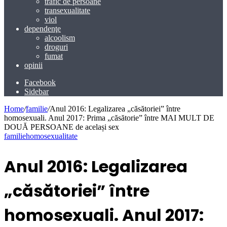
trafic de persoane
transexualitate
viol
dependenţe
alcoolism
droguri
fumat
opinii
Facebook
Sidebar
Home
/
familie
/
Anul 2016: Legalizarea „căsătoriei” între
homosexuali. Anul 2017: Prima „căsătorie” între MAI MULT DE
DOUĂ PERSOANE de același sex
familie
homosexualitate
Anul 2016: Legalizarea
„căsătoriei” între
homosexuali. Anul 2017: