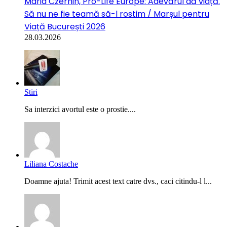
Maria Czernin, Pro-Life Europe: Adevărul dă viață.
Să nu ne fie teamă să-l rostim / Marșul pentru
Viață București 2026
28.03.2026
Stiri
Sa interzici avortul este o prostie....
Liliana Costache
Doamne ajuta! Trimit acest text catre dvs., caci citindu-l l...