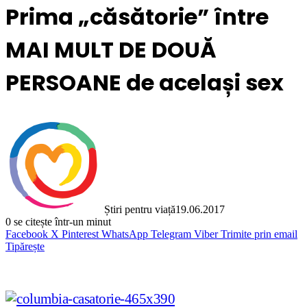
Prima „căsătorie” între
MAI MULT DE DOUĂ
PERSOANE de același sex
Știri pentru viață
19.06.2017
0
se citește într-un minut
Facebook
X
Pinterest
WhatsApp
Telegram
Viber
Trimite prin email
Tipărește