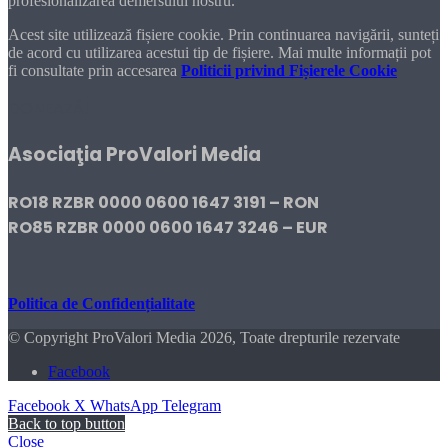
profesionalizarea demersului nostru.
Acest site utilizează fișiere cookie. Prin continuarea navigării, sunteți
de acord cu utilizarea acestui tip de fișiere. Mai multe informații pot
fi consultate prin accesarea
Politicii privind Fișierele Cookie
DONEAZĂ!
Asociaţia ProValori Media
RO18 RZBR 0000 0600 1647 3191 – RON
RO85 RZBR 0000 0600 1647 3246 – EUR
Politica de Confidențialitate
© Copyright ProValori Media 2026, Toate drepturile rezervate
Facebook
Facebook
X
WhatsApp
Telegram
Back to top button
Close