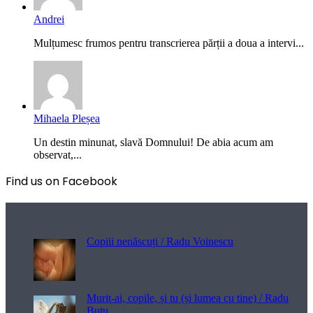
Andrei
Mulțumesc frumos pentru transcrierea părții a doua a intervi...
Mihaela Pleșea
Un destin minunat, slavă Domnului! De abia acum am
observat,...
Find us on Facebook
Poezii pentru viață
Copiii nenăscuți / Radu Voinescu
Murit-ai, copile, și tu (și lumea cu tine) / Radu
Buțu