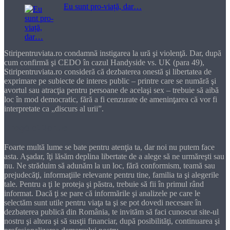
Eu sunt pro-viață, dar…
Stiripentruviata.ro condamnă instigarea la ură şi violenţă. Dar, după
cum confirmă şi CEDO în cazul Handyside vs. UK (para 49),
Stiripentruviata.ro consideră că dezbaterea onestă şi libertatea de
exprimare pe subiecte de interes public – printre care se numără şi
avortul sau atracţia pentru persoane de acelaşi sex – trebuie să aibă
loc în mod democratic, fără a fi cenzurate de ameninţarea că vor fi
interpretate ca „discurs al urii”.
Dragă cititorule
Foarte multă lume se bate pentru atenţia ta, dar noi nu putem face
asta. Aşadar, îţi lăsăm deplina libertate de a alege să ne urmăreşti sau
nu. Ne străduim să adunăm la un loc, fără conformism, teamă sau
prejudecăţi, informaţiile relevante pentru tine, familia ta şi alegerile
tale. Pentru a ţi le proteja şi păstra, trebuie să fii în primul rând
informat. Dacă ţi se pare că informările şi analizele pe care le
selectăm sunt utile pentru viaţa ta şi se pot dovedi necesare în
dezbaterea publică din România, te invităm să faci cunoscut site-ul
nostru şi altora şi să susţii financiar, după posibilităţi, continuarea şi