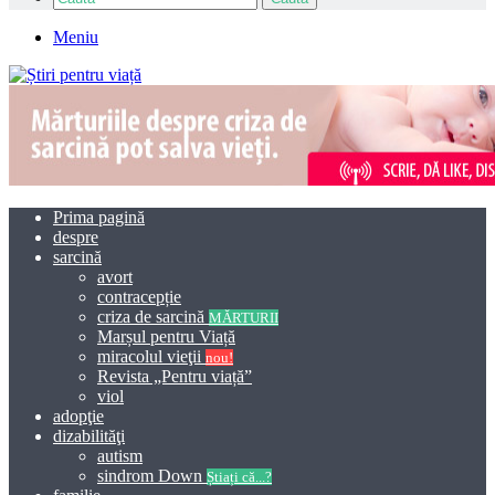
Meniu
Prima pagină
despre
sarcină
avort
contracepție
criza de sarcină
MĂRTURII
Marșul pentru Viață
miracolul vieţii
nou!
Revista „Pentru viață”
viol
adopţie
dizabilităţi
autism
sindrom Down
Știați că...?