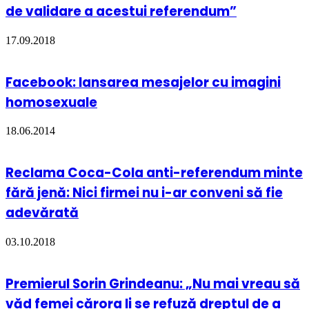
de validare a acestui referendum”
17.09.2018
Facebook: lansarea mesajelor cu imagini
homosexuale
18.06.2014
Reclama Coca-Cola anti-referendum minte
fără jenă: Nici firmei nu i-ar conveni să fie
adevărată
03.10.2018
Premierul Sorin Grindeanu: „Nu mai vreau să
văd femei cărora li se refuză dreptul de a