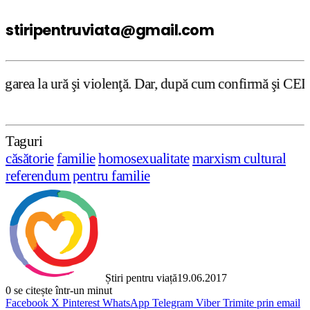
stiripentruviata@gmail.com
violenţă. Dar, după cum confirmă şi CEDO în cazul Handysid
Taguri
căsătorie
familie
homosexualitate
marxism cultural
referendum pentru familie
Știri pentru viață
19.06.2017
0
se citește într-un minut
Facebook
X
Pinterest
WhatsApp
Telegram
Viber
Trimite prin email