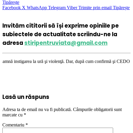
Tipărește
Facebook
X
WhatsApp
Telegram
Viber
Trimite prin email
Tipărește
Invităm cititorii să își exprime opiniile pe
subiectele de actualitate scriindu-ne la
adresa
stiripentruviata@gmail.com
 la ură şi violenţă. Dar, după cum confirmă şi CEDO în cazul Handyside v
Lasă un răspuns
Adresa ta de email nu va fi publicată.
Câmpurile obligatorii sunt
marcate cu
*
Comentariu
*