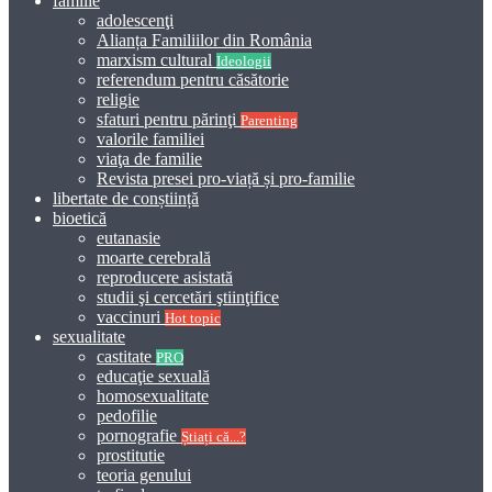
familie
adolescenţi
Alianța Familiilor din România
marxism cultural
Ideologii
referendum pentru căsătorie
religie
sfaturi pentru părinţi
Parenting
valorile familiei
viaţa de familie
Revista presei pro-viață și pro-familie
libertate de conștiință
bioetică
eutanasie
moarte cerebrală
reproducere asistată
studii şi cercetări ştiinţifice
vaccinuri
Hot topic
sexualitate
castitate
PRO
educaţie sexuală
homosexualitate
pedofilie
pornografie
Știați că...?
prostitutie
teoria genului