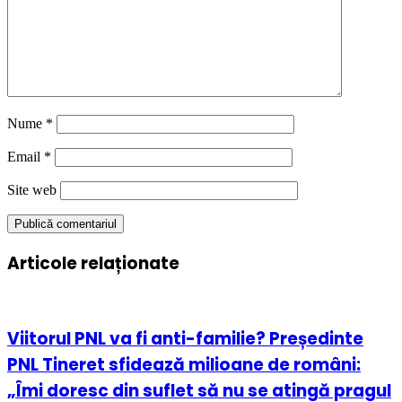
Nume
*
Email
*
Site web
Articole relaționate
Viitorul PNL va fi anti-familie? Președinte
PNL Tineret sfidează milioane de români:
„Îmi doresc din suflet să nu se atingă pragul