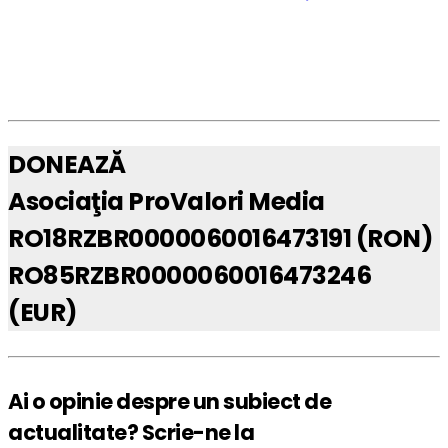
DONEAZĂ
Asociaţia ProValori Media
RO18RZBR0000060016473191 (RON)
RO85RZBR0000060016473246
(EUR)
Ai o opinie despre un subiect de
actualitate? Scrie-ne la