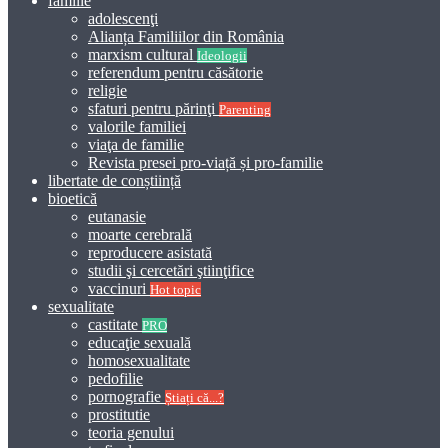
familie
adolescenţi
Alianța Familiilor din România
marxism cultural
Ideologii
referendum pentru căsătorie
religie
sfaturi pentru părinţi
Parenting
valorile familiei
viaţa de familie
Revista presei pro-viață și pro-familie
libertate de conștiință
bioetică
eutanasie
moarte cerebrală
reproducere asistată
studii şi cercetări ştiinţifice
vaccinuri
Hot topic
sexualitate
castitate
PRO
educaţie sexuală
homosexualitate
pedofilie
pornografie
Știați că...?
prostitutie
teoria genului