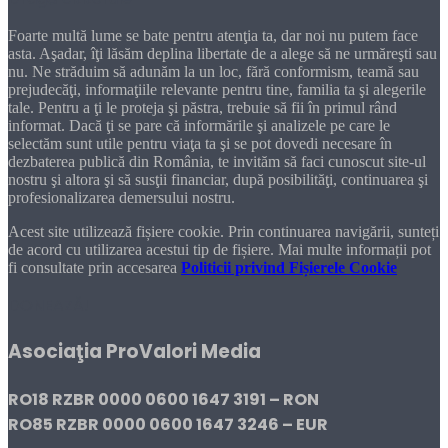
Foarte multă lume se bate pentru atenţia ta, dar noi nu putem face
asta. Aşadar, îţi lăsăm deplina libertate de a alege să ne urmăreşti sau
nu. Ne străduim să adunăm la un loc, fără conformism, teamă sau
prejudecăţi, informaţiile relevante pentru tine, familia ta şi alegerile
tale. Pentru a ţi le proteja şi păstra, trebuie să fii în primul rând
informat. Dacă ţi se pare că informările şi analizele pe care le
selectăm sunt utile pentru viaţa ta şi se pot dovedi necesare în
dezbaterea publică din România, te invităm să faci cunoscut site-ul
nostru şi altora şi să susţii financiar, după posibilităţi, continuarea şi
profesionalizarea demersului nostru.
Acest site utilizează fișiere cookie. Prin continuarea navigării, sunteți
de acord cu utilizarea acestui tip de fișiere. Mai multe informații pot
fi consultate prin accesarea
Politicii privind Fișierele Cookie
DONEAZĂ!
Asociaţia ProValori Media
RO18 RZBR 0000 0600 1647 3191 – RON
RO85 RZBR 0000 0600 1647 3246 – EUR