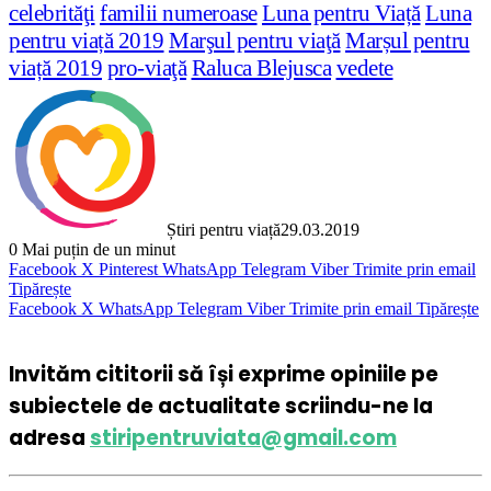
celebrităţi
familii numeroase
Luna pentru Viață
Luna
pentru viață 2019
Marşul pentru viaţă
Marșul pentru
viață 2019
pro-viaţă
Raluca Blejusca
vedete
Știri pentru viață
29.03.2019
0
Mai puțin de un minut
Facebook
X
Pinterest
WhatsApp
Telegram
Viber
Trimite prin email
Tipărește
Facebook
X
WhatsApp
Telegram
Viber
Trimite prin email
Tipărește
Invităm cititorii să își exprime opiniile pe
subiectele de actualitate scriindu-ne la
adresa
stiripentruviata@gmail.com