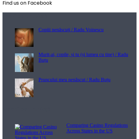
Find us on Facebook
Poezii pentru viață
Copiii nenăscuți / Radu Voinescu
Murit-ai, copile, și tu (și lumea cu tine) / Radu
Buțu
Pruncului meu nenăscut / Radu Buțu
Melodii pentru viață
Comparing Casino Regulations
Across States in the US