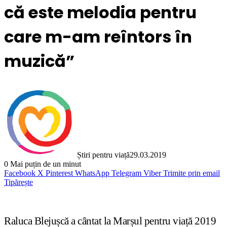
că este melodia pentru
care m-am reîntors în
muzică”
Știri pentru viață
29.03.2019
0
Mai puțin de un minut
Facebook
X
Pinterest
WhatsApp
Telegram
Viber
Trimite prin email
Tipărește
Raluca Blejușcă a cântat la Marșul pentru viață 2019