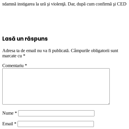
ea la ură şi violenţă. Dar, după cum confirmă şi CEDO în cazul Handyside
Lasă un răspuns
Adresa ta de email nu va fi publicată.
Câmpurile obligatorii sunt
marcate cu
*
Comentariu
*
Nume
*
Email
*