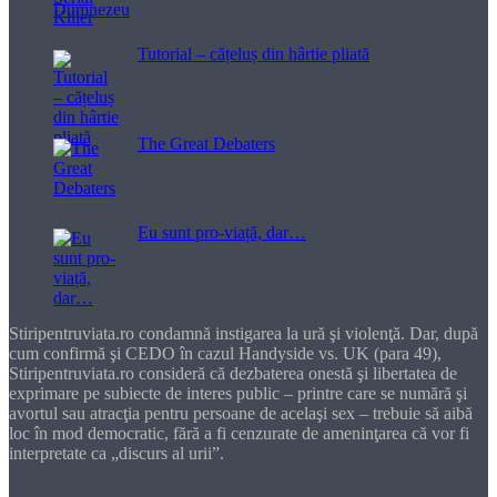
Tutorial – cățeluș din hârtie pliată
The Great Debaters
Eu sunt pro-viață, dar…
Stiripentruviata.ro condamnă instigarea la ură şi violenţă. Dar, după
cum confirmă şi CEDO în cazul Handyside vs. UK (para 49),
Stiripentruviata.ro consideră că dezbaterea onestă şi libertatea de
exprimare pe subiecte de interes public – printre care se numără şi
avortul sau atracţia pentru persoane de acelaşi sex – trebuie să aibă
loc în mod democratic, fără a fi cenzurate de ameninţarea că vor fi
interpretate ca „discurs al urii”.
Dragă cititorule