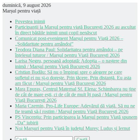
duminică, 9 august 2026
Marșul pentru viață
Povestea inimii
Participanții la Marșul pentru viață București 2026 au ascultat
în direct bătăile inimii unui copil nenăscut
Comunicat post-eveniment Marșul pentru Viață 2026 –
„Solidaritate pentru amândoi”
Teodora Diana Paul: Solidaritatea pentru amândoi – pe
înțelesul tuturor / Marșul pentru Viață București 2026
Larisa Negru, persoană adoptată: Adopția – o naștere din
inimă / Marșul pentru Viață București 2026
Cristian Budău: Să nu o împingi spre o alegere pe care
sufletul ei nu și-o dorește. Prin tăcere. Prin distanță. Eu asta
am făcut / Marșul pentru Viață București 2026
Mara Epuraș, Centrul Maternal Sf. Elena: Schimbarea nu ține
de cât de mare ești, ci de cât de mult îți pasă / Marșul pentru
Viață București 2026
Maria Czernin, Pro-Life Europe: Adevărul dă viață. Să nu ne
fie teamă să-l rostim / Marșul pentru Viață București 2026
PS Vincențiu: Prin participarea la Marșul pentru Viață spunem
„Da” iubirii
Noi Marșuri pentru Viață în județul Mureș: Luduș și Iernut
Caută