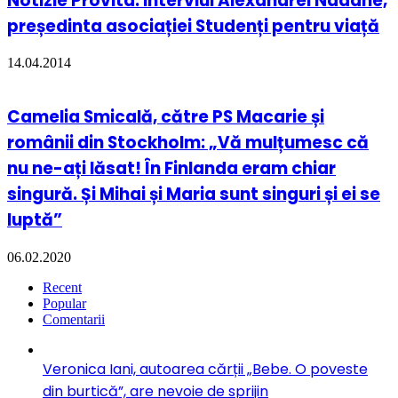
Notizie Provita: Interviul Alexandrei Nadane,
președinta asociației Studenți pentru viață
14.04.2014
Camelia Smicală, către PS Macarie și
românii din Stockholm: „Vă mulțumesc că
nu ne-ați lăsat! În Finlanda eram chiar
singură. Și Mihai și Maria sunt singuri și ei se
luptă”
06.02.2020
Recent
Popular
Comentarii
Veronica Iani, autoarea cărții „Bebe. O poveste
din burtică”, are nevoie de sprijin