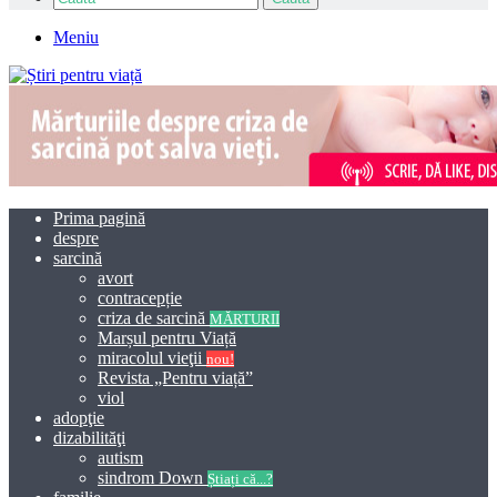
Meniu
Prima pagină
despre
sarcină
avort
contracepție
criza de sarcină
MĂRTURII
Marșul pentru Viață
miracolul vieţii
nou!
Revista „Pentru viață”
viol
adopţie
dizabilităţi
autism
sindrom Down
Știați că...?