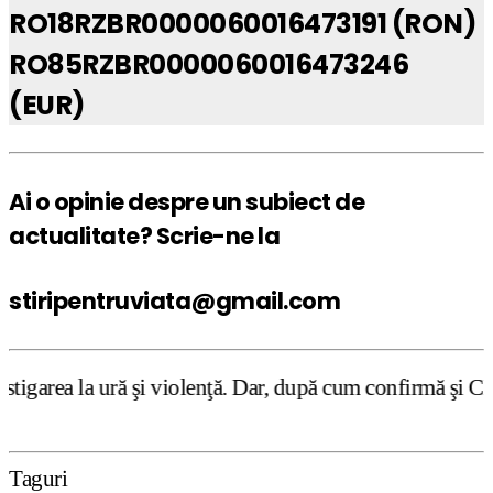
RO18RZBR0000060016473191 (RON)
RO85RZBR0000060016473246
(EUR)
Ai o opinie despre un subiect de
actualitate? Scrie-ne la
stiripentruviata@gmail.com
i violenţă. Dar, după cum confirmă şi CEDO în cazul Handys
Taguri