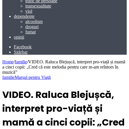
trafic de persoane
transexualitate
viol
dependenţe
alcoolism
droguri
fumat
opinii
Facebook
Sidebar
Home
/
familie
/
VIDEO. Raluca Blejușcă, interpret pro-viață și mamă
a cinci copii: „Cred că este melodia pentru care m-am reîntors în
muzică”
familie
Marşul pentru Viaţă
VIDEO. Raluca Blejușcă,
interpret pro-viață și
mamă a cinci copii: „Cred