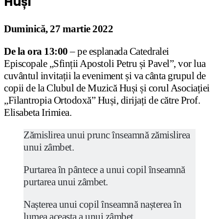
Huși
Duminică, 27 martie 2022
De la ora 13:00
– pe esplanada Catedralei
Episcopale „Sfinții Apostoli Petru și Pavel”, vor lua
cuvântul invitații la eveniment și va cânta grupul de
copii de la Clubul de Muzică Huși și corul Asociației
„Filantropia Ortodoxă” Huși, dirijați de către Prof.
Elisabeta Irimiea.
Zămislirea unui prunc înseamnă zămislirea
unui zâmbet.
Purtarea în pântece a unui copil înseamnă
purtarea unui zâmbet.
Nașterea unui copil înseamnă nașterea în
lumea aceasta a unui zâmbet.