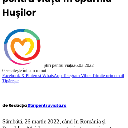
Hușilor
Știri pentru viață
26.03.2022
0
se citește într-un minut
Facebook
X
Pinterest
WhatsApp
Telegram
Viber
Trimite prin email
Tipărește
de Redacția
Stiripentruviata.ro
Sâmbătă, 26 martie 2022, când în România și