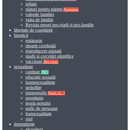
religie
sfaturi pentru părinţi
Parenting
valorile familiei
viaţa de familie
Revista presei pro-viață și pro-familie
libertate de conștiință
bioetică
eutanasie
moarte cerebrală
reproducere asistată
studii şi cercetări ştiinţifice
vaccinuri
Hot topic
sexualitate
castitate
PRO
educaţie sexuală
homosexualitate
pedofilie
pornografie
Știați că...?
prostitutie
teoria genului
trafic de persoane
transexualitate
viol
dependenţe
alcoolism