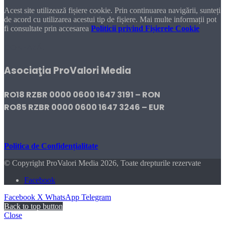
Acest site utilizează fișiere cookie. Prin continuarea navigării, sunteți
de acord cu utilizarea acestui tip de fișiere. Mai multe informații pot
fi consultate prin accesarea
Politicii privind Fișierele Cookie
DONEAZĂ!
Asociaţia ProValori Media
RO18 RZBR 0000 0600 1647 3191 – RON
RO85 RZBR 0000 0600 1647 3246 – EUR
Politica de Confidențialitate
© Copyright ProValori Media 2026, Toate drepturile rezervate
Facebook
Facebook
X
WhatsApp
Telegram
Back to top button
Close