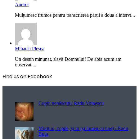
Andrei
Mulțumesc frumos pentru transcrierea părții a doua a intervi...
Mihaela Pleșea
Un destin minunat, slavă Domnului! De abia acum am
observat,...
Find us on Facebook
Poezii pentru viață
Copiii nenăscuți / Radu Voinescu
Murit-ai, copile, și tu (și lumea cu tine) / Radu
Buțu