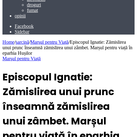
droguri
fumat
opinii
Facebook
Sidebar
Home
/
sarcină
/
Marşul pentru Viaţă
/
Episcopul Ignatie: Zămislirea
unui prunc înseamnă zămislirea unui zâmbet. Marșul pentru viață în
eparhia Hușilor
Marşul pentru Viaţă
Episcopul Ignatie:
Zămislirea unui prunc
înseamnă zămislirea
unui zâmbet. Marșul
pentru viață în eparhia