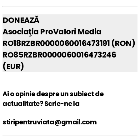
DONEAZĂ
Asociaţia ProValori Media
RO18RZBR0000060016473191 (RON)
RO85RZBR0000060016473246
(EUR)
Ai o opinie despre un subiect de
actualitate? Scrie-ne la
stiripentruviata@gmail.com