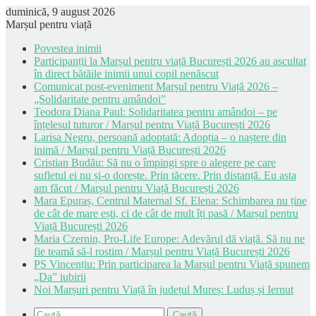
duminică, 9 august 2026
Marșul pentru viață
Povestea inimii
Participanții la Marșul pentru viață București 2026 au ascultat
în direct bătăile inimii unui copil nenăscut
Comunicat post-eveniment Marșul pentru Viață 2026 –
„Solidaritate pentru amândoi”
Teodora Diana Paul: Solidaritatea pentru amândoi – pe
înțelesul tuturor / Marșul pentru Viață București 2026
Larisa Negru, persoană adoptată: Adopția – o naștere din
inimă / Marșul pentru Viață București 2026
Cristian Budău: Să nu o împingi spre o alegere pe care
sufletul ei nu și-o dorește. Prin tăcere. Prin distanță. Eu asta
am făcut / Marșul pentru Viață București 2026
Mara Epuraș, Centrul Maternal Sf. Elena: Schimbarea nu ține
de cât de mare ești, ci de cât de mult îți pasă / Marșul pentru
Viață București 2026
Maria Czernin, Pro-Life Europe: Adevărul dă viață. Să nu ne
fie teamă să-l rostim / Marșul pentru Viață București 2026
PS Vincențiu: Prin participarea la Marșul pentru Viață spunem
„Da” iubirii
Noi Marșuri pentru Viață în județul Mureș: Luduș și Iernut
Caută