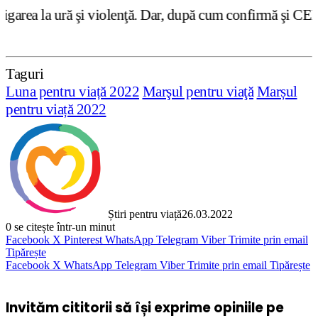
violenţă. Dar, după cum confirmă şi CEDO în cazul Handysi
Taguri
Luna pentru viață 2022
Marşul pentru viaţă
Marșul
pentru viață 2022
Știri pentru viață
26.03.2022
0
se citește într-un minut
Facebook
X
Pinterest
WhatsApp
Telegram
Viber
Trimite prin email
Tipărește
Facebook
X
WhatsApp
Telegram
Viber
Trimite prin email
Tipărește
Invităm cititorii să își exprime opiniile pe