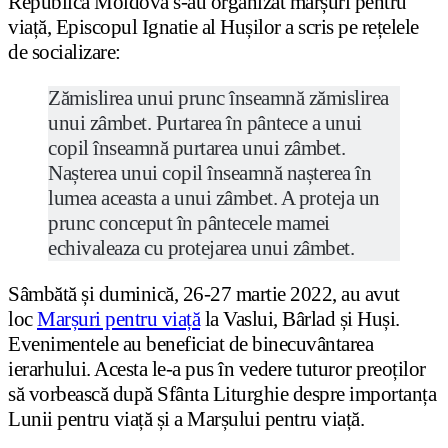
Republica Moldova s-au organizat marșuri pentru
viață, Episcopul Ignatie al Hușilor a scris pe rețelele
de socializare:
Zămislirea unui prunc înseamnă zămislirea
unui zâmbet. Purtarea în pântece a unui
copil înseamnă purtarea unui zâmbet.
Nașterea unui copil înseamnă nașterea în
lumea aceasta a unui zâmbet. A proteja un
prunc conceput în pântecele mamei
echivaleaza cu protejarea unui zâmbet.
Sâmbătă și duminică, 26-27 martie 2022, au avut
loc
Marșuri pentru viață
la Vaslui, Bârlad și Huși.
Evenimentele au beneficiat de binecuvântarea
ierarhului. Acesta le-a pus în vedere tuturor preoților
să vorbească după Sfânta Liturghie despre importanța
Lunii pentru viață și a Marșului pentru viață.