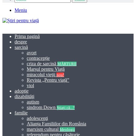
Meniu
Prima pagină
despre
sarcină
avort
contracepție
criza de sarcină
MĂRTURII
Marșul pentru Viață
miracolul vieţii
nou!
Revista „Pentru viață”
viol
adopţie
dizabilităţi
autism
sindrom Down
Știați că...?
familie
adolescenţi
Alianța Familiilor din România
marxism cultural
Ideologii
referendum pentru căsătorie