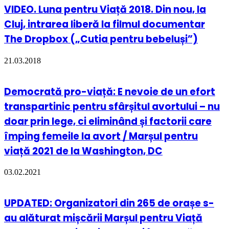
VIDEO. Luna pentru Viață 2018. Din nou, la
Cluj, intrarea liberă la filmul documentar
The Dropbox („Cutia pentru bebeluși”)
21.03.2018
Democrată pro-viață: E nevoie de un efort
transpartinic pentru sfârșitul avortului – nu
doar prin lege, ci eliminând și factorii care
împing femeile la avort / Marșul pentru
viață 2021 de la Washington, DC
03.02.2021
UPDATED: Organizatori din 265 de orașe s-
au alăturat mișcării Marșul pentru Viață