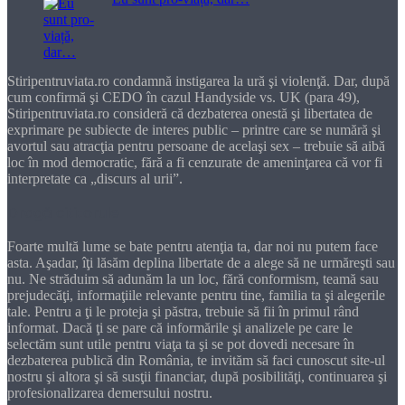
Stiripentruviata.ro condamnă instigarea la ură şi violenţă. Dar, după
cum confirmă şi CEDO în cazul Handyside vs. UK (para 49),
Stiripentruviata.ro consideră că dezbaterea onestă şi libertatea de
exprimare pe subiecte de interes public – printre care se numără şi
avortul sau atracţia pentru persoane de acelaşi sex – trebuie să aibă
loc în mod democratic, fără a fi cenzurate de ameninţarea că vor fi
interpretate ca „discurs al urii”.
Dragă cititorule
Foarte multă lume se bate pentru atenţia ta, dar noi nu putem face
asta. Aşadar, îţi lăsăm deplina libertate de a alege să ne urmăreşti sau
nu. Ne străduim să adunăm la un loc, fără conformism, teamă sau
prejudecăţi, informaţiile relevante pentru tine, familia ta şi alegerile
tale. Pentru a ţi le proteja şi păstra, trebuie să fii în primul rând
informat. Dacă ţi se pare că informările şi analizele pe care le
selectăm sunt utile pentru viaţa ta şi se pot dovedi necesare în
dezbaterea publică din România, te invităm să faci cunoscut site-ul
nostru şi altora şi să susţii financiar, după posibilităţi, continuarea şi
profesionalizarea demersului nostru.