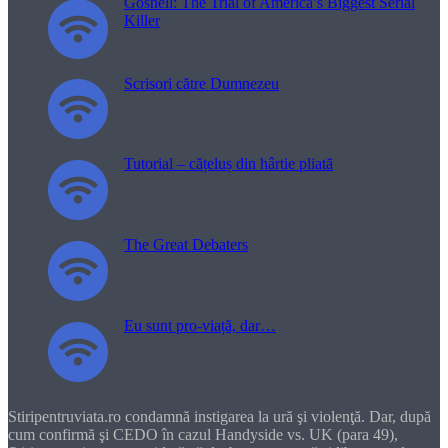
Gosnell: The Trial of America’s Biggest Serial
Killer
Scrisori către Dumnezeu
Tutorial – cățeluș din hârtie pliată
The Great Debaters
Eu sunt pro-viață, dar…
Stiripentruviata.ro condamnă instigarea la ură şi violenţă. Dar, după
cum confirmă şi CEDO în cazul Handyside vs. UK (para 49),