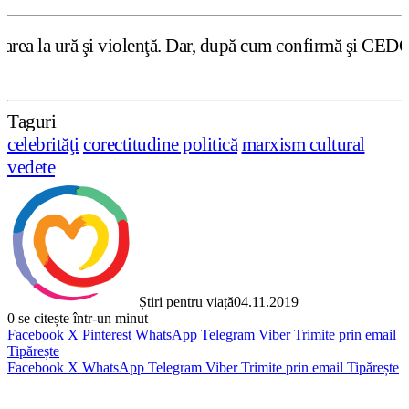
ţă. Dar, după cum confirmă şi CEDO în cazul Handyside vs.
Taguri
celebrităţi
corectitudine politică
marxism cultural
vedete
Știri pentru viață
04.11.2019
0
se citește într-un minut
Facebook
X
Pinterest
WhatsApp
Telegram
Viber
Trimite prin email
Tipărește
Facebook
X
WhatsApp
Telegram
Viber
Trimite prin email
Tipărește