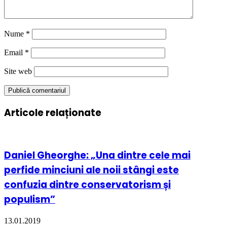
Nume
*
Email
*
Site web
Articole relaționate
Daniel Gheorghe: „Una dintre cele mai
perfide minciuni ale noii stângi este
confuzia dintre conservatorism și
populism”
13.01.2019