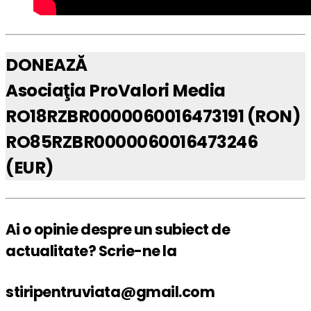
DONEAZĂ
Asociaţia ProValori Media
RO18RZBR0000060016473191 (RON)
RO85RZBR0000060016473246
(EUR)
Ai o opinie despre un subiect de
actualitate? Scrie-ne la
stiripentruviata@gmail.com