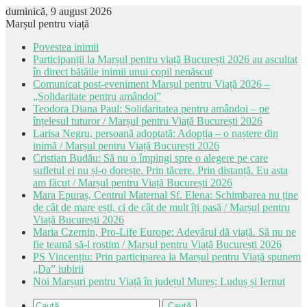
duminică, 9 august 2026
Marșul pentru viață
Povestea inimii
Participanții la Marșul pentru viață București 2026 au ascultat
în direct bătăile inimii unui copil nenăscut
Comunicat post-eveniment Marșul pentru Viață 2026 –
„Solidaritate pentru amândoi”
Teodora Diana Paul: Solidaritatea pentru amândoi – pe
înțelesul tuturor / Marșul pentru Viață București 2026
Larisa Negru, persoană adoptată: Adopția – o naștere din
inimă / Marșul pentru Viață București 2026
Cristian Budău: Să nu o împingi spre o alegere pe care
sufletul ei nu și-o dorește. Prin tăcere. Prin distanță. Eu asta
am făcut / Marșul pentru Viață București 2026
Mara Epuraș, Centrul Maternal Sf. Elena: Schimbarea nu ține
de cât de mare ești, ci de cât de mult îți pasă / Marșul pentru
Viață București 2026
Maria Czernin, Pro-Life Europe: Adevărul dă viață. Să nu ne
fie teamă să-l rostim / Marșul pentru Viață București 2026
PS Vincențiu: Prin participarea la Marșul pentru Viață spunem
„Da” iubirii
Noi Marșuri pentru Viață în județul Mureș: Luduș și Iernut
Caută