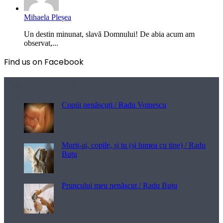
Mihaela Pleșea
Un destin minunat, slavă Domnului! De abia acum am
observat,...
Find us on Facebook
Poezii pentru viață
Copiii nenăscuți / Radu Voinescu
Murit-ai, copile, și tu (și lumea cu tine) / Radu
Buțu
Pruncului meu nenăscut / Radu Buțu