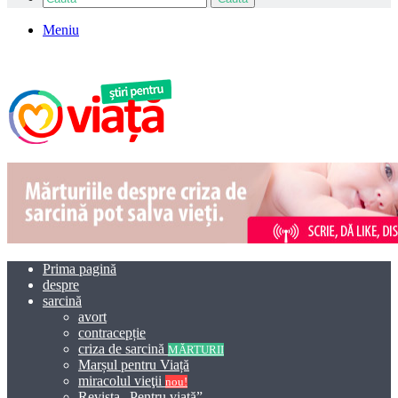
Meniu
Prima pagină
despre
sarcină
avort
contracepție
criza de sarcină
MĂRTURII
Marșul pentru Viață
miracolul vieţii
nou!
Revista „Pentru viață”