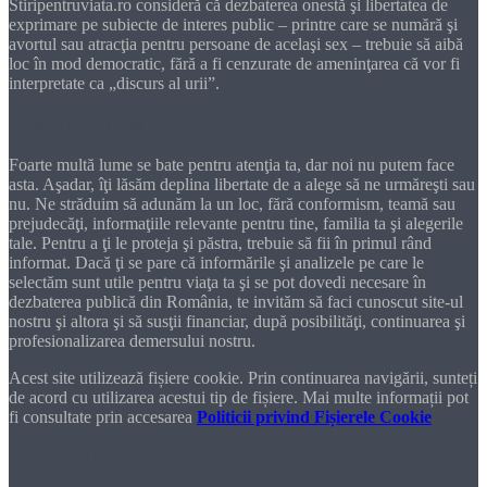
Stiripentruviata.ro consideră că dezbaterea onestă şi libertatea de
exprimare pe subiecte de interes public – printre care se numără şi
avortul sau atracţia pentru persoane de acelaşi sex – trebuie să aibă
loc în mod democratic, fără a fi cenzurate de ameninţarea că vor fi
interpretate ca „discurs al urii”.
Dragă cititorule
Foarte multă lume se bate pentru atenţia ta, dar noi nu putem face
asta. Aşadar, îţi lăsăm deplina libertate de a alege să ne urmăreşti sau
nu. Ne străduim să adunăm la un loc, fără conformism, teamă sau
prejudecăţi, informaţiile relevante pentru tine, familia ta şi alegerile
tale. Pentru a ţi le proteja şi păstra, trebuie să fii în primul rând
informat. Dacă ţi se pare că informările şi analizele pe care le
selectăm sunt utile pentru viaţa ta şi se pot dovedi necesare în
dezbaterea publică din România, te invităm să faci cunoscut site-ul
nostru şi altora şi să susţii financiar, după posibilităţi, continuarea şi
profesionalizarea demersului nostru.
Acest site utilizează fișiere cookie. Prin continuarea navigării, sunteți
de acord cu utilizarea acestui tip de fișiere. Mai multe informații pot
fi consultate prin accesarea
Politicii privind Fișierele Cookie
DONEAZĂ!