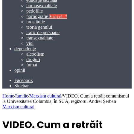
educaţie sexuală
homosexualitate
pedofilie
pornografie
Știați că...?
prostitutie
teoria genului
trafic de persoane
transexualitate
viol
dependenţe
alcoolism
droguri
fumat
opinii
Facebook
Sidebar
Home
/
familie
/
Marxism cultural
/
VIDEO. Cum a retrăit comunismul
la Universitatea Columbia, în SUA, regizorul Andrei Șerban
Marxism cultural
VIDEO. Cum a retrăit