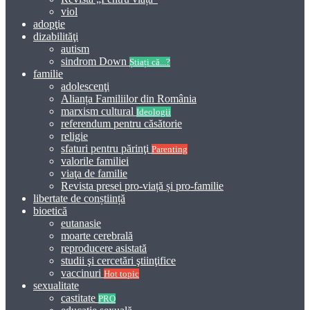
viol
adopţie
dizabilităţi
autism
sindrom Down
Știați că...?
familie
adolescenţi
Alianța Familiilor din România
marxism cultural
Ideologii
referendum pentru căsătorie
religie
sfaturi pentru părinţi
Parenting
valorile familiei
viaţa de familie
Revista presei pro-viață și pro-familie
libertate de conștiință
bioetică
eutanasie
moarte cerebrală
reproducere asistată
studii şi cercetări ştiinţifice
vaccinuri
Hot topic
sexualitate
castitate
PRO