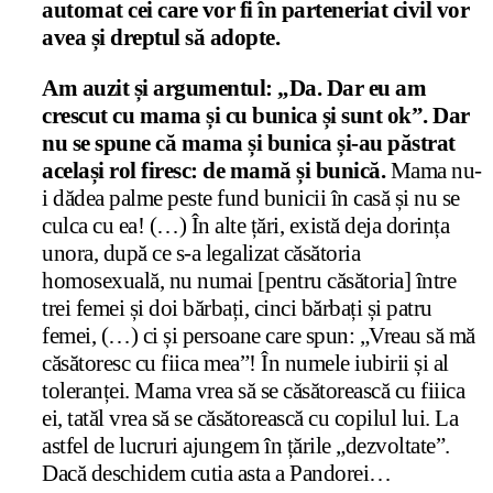
automat cei care vor fi în parteneriat civil vor
avea și dreptul să adopte.
Am auzit și argumentul: „Da. Dar eu am
crescut cu mama și cu bunica și sunt ok”. Dar
nu se spune că mama și bunica și-au păstrat
același rol firesc: de mamă și bunică.
Mama nu-
i dădea palme peste fund bunicii în casă și nu se
culca cu ea! (…) În alte țări, există deja dorința
unora, după ce s-a legalizat căsătoria
homosexuală, nu numai [pentru căsătoria] între
trei femei și doi bărbați, cinci bărbați și patru
femei, (…) ci și persoane care spun: „Vreau să mă
căsătoresc cu fiica mea”! În numele iubirii și al
toleranței. Mama vrea să se căsătorească cu fiiica
ei, tatăl vrea să se căsătorească cu copilul lui. La
astfel de lucruri ajungem în țările „dezvoltate”.
Dacă deschidem cutia asta a Pandorei…