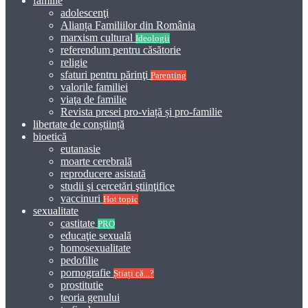
familie
adolescenţi
Alianța Familiilor din România
marxism cultural
Ideologii
referendum pentru căsătorie
religie
sfaturi pentru părinţi
Parenting
valorile familiei
viaţa de familie
Revista presei pro-viață și pro-familie
libertate de conștiință
bioetică
eutanasie
moarte cerebrală
reproducere asistată
studii şi cercetări ştiinţifice
vaccinuri
Hot topic
sexualitate
castitate
PRO
educaţie sexuală
homosexualitate
pedofilie
pornografie
Știați că...?
prostitutie
teoria genului