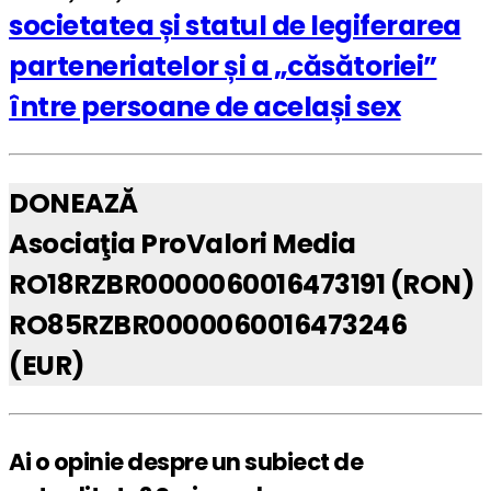
societatea și statul de legiferarea
parteneriatelor și a „căsătoriei”
între persoane de același sex
DONEAZĂ
Asociaţia ProValori Media
RO18RZBR0000060016473191 (RON)
RO85RZBR0000060016473246
(EUR)
Ai o opinie despre un subiect de