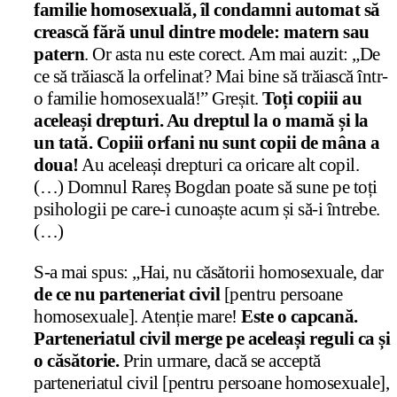
familie homosexuală, îl condamni automat să
crească fără unul dintre modele: matern sau
patern
. Or asta nu este corect. Am mai auzit: „De
ce să trăiască la orfelinat? Mai bine să trăiască într-
o familie homosexuală!” Greșit.
Toți copiii au
aceleași drepturi. Au dreptul la o mamă și la
un tată. Copiii orfani nu sunt copii de mâna a
doua!
Au aceleași drepturi ca oricare alt copil.
(…) Domnul Rareș Bogdan poate să sune pe toți
psihologii pe care-i cunoaște acum și să-i întrebe.
(…)
S-a mai spus: „Hai, nu căsătorii homosexuale, dar
de ce nu parteneriat civil
[pentru persoane
homosexuale]. Atenție mare!
Este o capcană.
Parteneriatul civil merge pe aceleași reguli ca și
o căsătorie.
Prin urmare, dacă se acceptă
parteneriatul civil [pentru persoane homosexuale],