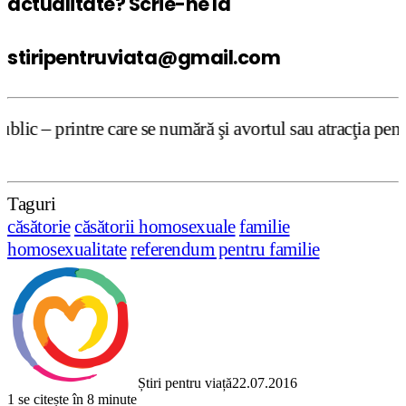
actualitate? Scrie-ne la
stiripentruviata@gmail.com
 se numără şi avortul sau atracţia pentru persoane de ace
Taguri
căsătorie
căsătorii homosexuale
familie
homosexualitate
referendum pentru familie
Știri pentru viață
22.07.2016
1
se citește în 8 minute