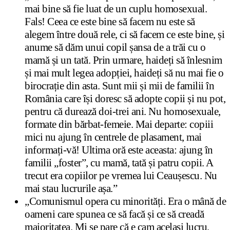
mai bine să fie luat de un cuplu homosexual.
Fals! Ceea ce este bine să facem nu este să
alegem între două rele, ci să facem ce este bine, și
anume să dăm unui copil șansa de a trăi cu o
mamă și un tată. Prin urmare, haideți să înlesnim
și mai mult legea adopției, haideți să nu mai fie o
birocrație din asta. Sunt mii și mii de familii în
România care își doresc să adopte copii și nu pot,
pentru că durează doi-trei ani. Nu homosexuale,
formate din bărbat-femeie. Mai departe: copiii
mici nu ajung în centrele de plasament, mai
informați-vă! Ultima oră este aceasta: ajung în
familii „foster”, cu mamă, tată și patru copii. A
trecut era copiilor pe vremea lui Ceaușescu. Nu
mai stau lucrurile așa.”
„Comunismul opera cu minorități. Era o mână de
oameni care spunea ce să facă și ce să creadă
majoritatea. Mi se pare că e cam același lucru,