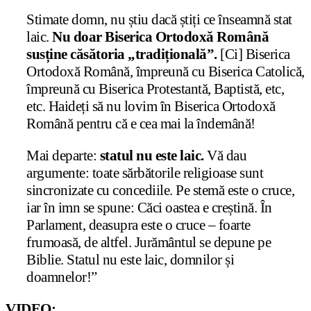
Stimate domn, nu știu dacă știți ce înseamnă stat
laic.
Nu doar Biserica Ortodoxă Română
susține căsătoria „tradițională”.
[Ci] Biserica
Ortodoxă Română, împreună cu Biserica Catolică,
împreună cu Biserica Protestantă, Baptistă, etc,
etc. Haideți să nu lovim în Biserica Ortodoxă
Română pentru că e cea mai la îndemână!
Mai departe:
statul nu este laic.
Vă dau
argumente: toate sărbătorile religioase sunt
sincronizate cu concediile. Pe stemă este o cruce,
iar în imn se spune: Căci oastea e creștină. În
Parlament, deasupra este o cruce – foarte
frumoasă, de altfel. Jurământul se depune pe
Biblie. Statul nu este laic, domnilor și
doamnelor!”
VIDEO: