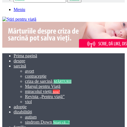
Meniu
Prima pagină
despre
sarcină
avort
contracepție
criza de sarcină
MĂRTURII
Marșul pentru Viață
miracolul vieţii
nou!
Revista „Pentru viață”
viol
adopţie
dizabilităţi
autism
sindrom Down
Știați că...?