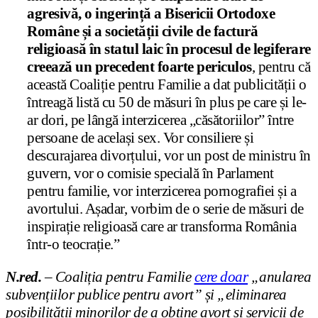
agresivă, o ingerință a Bisericii Ortodoxe
Române și a societății civile de factură
religioasă în statul laic în procesul de legiferare
creează un precedent foarte periculos
, pentru că
această Coaliție pentru Familie a dat publicității o
întreagă listă cu 50 de măsuri în plus pe care și le-
ar dori, pe lângă interzicerea „căsătoriilor” între
persoane de același sex. Vor consiliere și
descurajarea divorțului, vor un post de ministru în
guvern, vor o comisie specială în Parlament
pentru familie, vor interzicerea pornografiei și a
avortului. Așadar, vorbim de o serie de măsuri de
inspirație religioasă care ar transforma România
într-o teocrație.”
N.red.
– Coaliția pentru Familie
cere doar
„anularea
subvențiilor publice pentru avort” și „eliminarea
posibilității minorilor de a obține avort și servicii de