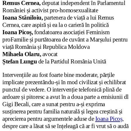
Remus Cernea,
deputat independent în Parlamentul
României și activist pro-homosexualitate
Ioana Stăniloiu,
partenera de viață a lui Remus
Cernea, care aspiră și ea la o carieră în politică
Ioana Picoș,
fondatoarea asociației Feminism
proFamilie și purtătoarea de cuvânt a Marșului pentru
viață România și Republica Moldova
Mihaela Olaru,
avocat
Ștefan Lungu
de la Partidul România Unită
Intervențiile au fost foarte bine moderate, părțile
implicate prezentându-și în mod civilizat și echilibrat
punctul de vedere. O intervenție telefonică plină de
ardoare și pitoresc a avut în a doua parte a emisiunii dl
Gigi Becali, care a sunat pentru a-și exprima
susținerea pentru familia naturală și legea creștină și
aprecierea pentru argumentele aduse de
Ioana Picoș
,
despre care a lăsat să se înțeleagă că ar fi vrut să o audă