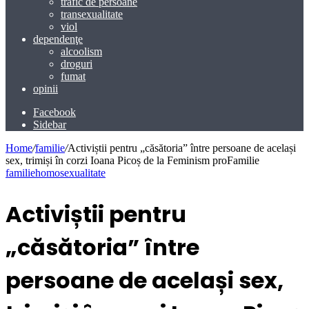
trafic de persoane
transexualitate
viol
dependenţe
alcoolism
droguri
fumat
opinii
Facebook
Sidebar
Home
/
familie
/
Activiștii pentru „căsătoria” între persoane de același
sex, trimiși în corzi Ioana Picoș de la Feminism proFamilie
familie
homosexualitate
Activiștii pentru
„căsătoria” între
persoane de același sex,