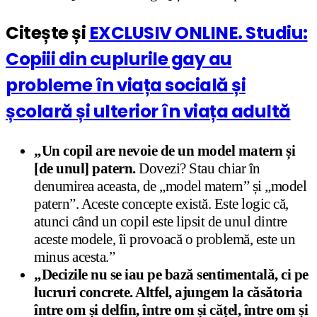
Citește și
EXCLUSIV ONLINE. Studiu:
Copiii din cuplurile gay au
probleme în viața socială și
școlară și ulterior în viața adultă
„Un copil are nevoie de un model matern și
[de unul] patern.
Dovezi? Stau chiar în
denumirea aceasta, de „model matern” și „model
patern”. Aceste concepte există. Este logic că,
atunci când un copil este lipsit de unul dintre
aceste modele, îi provoacă o problemă, este un
minus acesta.”
„Decizile nu se iau pe bază sentimentală, ci pe
lucruri concrete. Altfel, ajungem la căsătoria
între om și delfin, între om și cățel, între om și