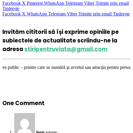
Facebook
X
Pinterest
WhatsApp
Telegram
Viber
Trimite prin email
Tipărește
Facebook
X
WhatsApp
Telegram
Viber
Trimite prin email
Tipărește
Invităm cititorii să își exprime opiniile pe
subiectele de actualitate scriindu-ne la
adresa
stiripentruviata@gmail.com
 care se numără şi avortul sau atracţia pentru persoane de acelaşi sex –
One Comment
leon
spune: