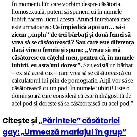
În momentul în care vorbim despre căsătoria
homosexuală, putem să spunem că în numele
iubirii facem lucrul acesta. Atunci întrebarea mea
este urmatoarea:
Ce împiedică apoi un… să-i
zicem „cuplu” de trei bărbați și două femei să
vrea să se căsătorească? Sau care este diferența
dacă vine o femeie și spune: „Vreau să mă
căsătoresc cu cățelul meu, pentru că, în numele
iubirii, eu asta îmi doresc”.
Sau există un bărbat
– există acest caz – care vrea să se căsătorească cu
calculatorul lui plin de pornografie. Alții vor să se
căsătorească cu un pod. În numele iubirii! Este o
dominșoară care consideră că este îndrăgostită de
acel pod și dorește să se căsătorească cu acel pod.”
Citește și
„Părintele” căsătoriei
gay: „Urmează mariajul în grup”