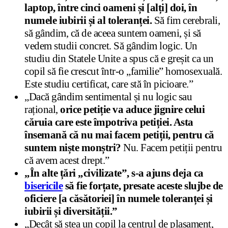
laptop, între cinci oameni și [alți] doi, în
numele iubirii și al toleranței.
Să fim cerebrali,
să gândim, că de aceea suntem oameni, și să
vedem studii concret. Să gândim logic. Un
studiu din Statele Unite a spus că e greșit ca un
copil să fie crescut într-o „familie” homosexuală.
Este studiu certificat, care stă în picioare.”
„Dacă gândim sentimental și nu logic sau
rațional,
orice petiție va aduce jignire celui
căruia care este împotriva petiției. Asta
însemană că nu mai facem petiții, pentru că
suntem niște monștri?
Nu. Facem petiții pentru
că avem acest drept.”
„În alte țări „civilizate”, s-a ajuns deja ca
bisericile
să fie forțate, presate aceste slujbe de
oficiere [a căsătoriei] în numele toleranței și
iubirii și diversității.”
„Decât să stea un copil la centrul de plasament,