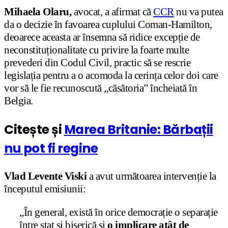
Mihaela Olaru,
avocat, a afirmat că
CCR
nu va putea
da o decizie în favoarea cuplului Coman-Hamilton,
deoarece aceasta ar însemna să ridice excepție de
neconstituționalitate cu privire la foarte multe
prevederi din Codul Civil, practic să se rescrie
legislația pentru a o acomoda la cerința celor doi care
vor să le fie recunoscută „căsătoria” încheiată în
Belgia.
Citește și
Marea Britanie: Bărbații
nu pot fi regine
Vlad Levente Viski
a avut următoarea intervenție la
începutul emisiunii:
„În general, există în orice democrație o separație
între stat și biserică și
o implicare atât de