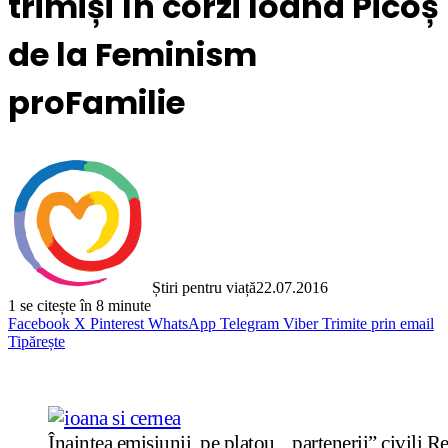
trimiși în corzi Ioana Picoș
de la Feminism
proFamilie
Știri pentru viață
22.07.2016
1
se citește în 8 minute
Facebook
X
Pinterest
WhatsApp
Telegram
Viber
Trimite prin email
Tipărește
Înaintea emisiunii, pe platou, „partenerii” civili 