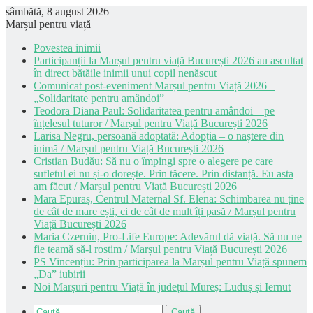
sâmbătă, 8 august 2026
Marșul pentru viață
Povestea inimii
Participanții la Marșul pentru viață București 2026 au ascultat
în direct bătăile inimii unui copil nenăscut
Comunicat post-eveniment Marșul pentru Viață 2026 –
„Solidaritate pentru amândoi”
Teodora Diana Paul: Solidaritatea pentru amândoi – pe
înțelesul tuturor / Marșul pentru Viață București 2026
Larisa Negru, persoană adoptată: Adopția – o naștere din
inimă / Marșul pentru Viață București 2026
Cristian Budău: Să nu o împingi spre o alegere pe care
sufletul ei nu și-o dorește. Prin tăcere. Prin distanță. Eu asta
am făcut / Marșul pentru Viață București 2026
Mara Epuraș, Centrul Maternal Sf. Elena: Schimbarea nu ține
de cât de mare ești, ci de cât de mult îți pasă / Marșul pentru
Viață București 2026
Maria Czernin, Pro-Life Europe: Adevărul dă viață. Să nu ne
fie teamă să-l rostim / Marșul pentru Viață București 2026
PS Vincențiu: Prin participarea la Marșul pentru Viață spunem
„Da” iubirii
Noi Marșuri pentru Viață în județul Mureș: Luduș și Iernut
Caută