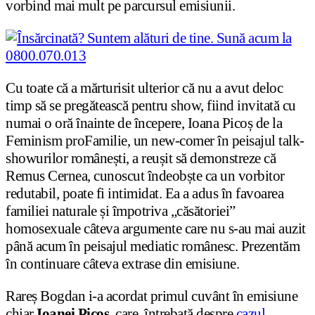
vorbind mai mult pe parcursul emisiunii.
Cu toate că a mărturisit ulterior că nu a avut deloc
timp să se pregătească pentru show, fiind invitată cu
numai o oră înainte de începere, Ioana Picoș de la
Feminism proFamilie, un new-comer în peisajul talk-
showurilor românești, a reușit să demonstreze că
Remus Cernea, cunoscut îndeobște ca un vorbitor
redutabil, poate fi intimidat. Ea a adus în favoarea
familiei naturale și împotriva „căsătoriei”
homosexuale câteva argumente care nu s-au mai auzit
până acum în peisajul mediatic românesc. Prezentăm
în continuare câteva extrase din emisiune.
Rareș Bogdan i-a acordat primul cuvânt în emisiune
chiar
Ioanei Picoș
, care, întrebată despre
cazul