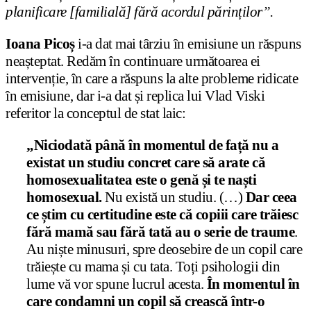
planificare [familială] fără acordul părinților”.
Ioana Picoș
i-a dat mai târziu în emisiune un răspuns
neașteptat. Redăm în continuare următoarea ei
intervenție, în care a răspuns la alte probleme ridicate
în emisiune, dar i-a dat și replica lui Vlad Viski
referitor la conceptul de stat laic:
„Niciodată până în momentul de față nu a
existat un studiu concret care să arate că
homosexualitatea este o genă și te naști
homosexual.
Nu există un studiu. (…)
Dar ceea
ce știm cu certitudine este că copiii care trăiesc
fără mamă sau fără tată au o serie de traume
.
Au niște minusuri, spre deosebire de un copil care
trăiește cu mama și cu tata. Toți psihologii din
lume vă vor spune lucrul acesta.
În momentul în
care condamni un copil să crească într-o