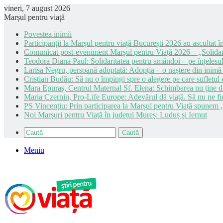
vineri, 7 august 2026
Marșul pentru viață
Povestea inimii
Participanții la Marșul pentru viață București 2026 au ascultat în
Comunicat post-eveniment Marșul pentru Viață 2026 – „Solidar
Teodora Diana Paul: Solidaritatea pentru amândoi – pe înțelesul
Larisa Negru, persoană adoptată: Adopția – o naștere din inimă
Cristian Budău: Să nu o împingi spre o alegere pe care sufletul e
Mara Epuraș, Centrul Maternal Sf. Elena: Schimbarea nu ține de 
Maria Czernin, Pro-Life Europe: Adevărul dă viață. Să nu ne fi
PS Vincențiu: Prin participarea la Marșul pentru Viață spunem „
Noi Marșuri pentru Viață în județul Mureș: Luduș și Iernut
Caută
Meniu