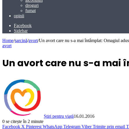
alcoolism
droguri
fumat
opinii
Facebook
Sidebar
Home
/
sarcină
/
avort
/
Un avort care nu s-a mai întâmplat: Omagiul adu
avort
Un avort care nu s-a mai 
Știri pentru viață
16.01.2016
0
se citește în 2 minute
Facebook
X
Pinterest
WhatsApp
Telegram
Viber
Trimite prin email
T