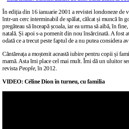
În ediția din 16 ianuarie 2001 a revistei londoneze de 
într-un cerc interminabil de spălat, călcat și muncă în g
pregăteau să înceapă școala, iar ea urma să aibă, în fine,
natală. Și apoi s-a pomenit din nou însărcinată. A fost a
odată ce a trecut peste faptul de a nu putea considera avo
Cântăreața a moștenit această iubire pentru copii și fami
mamă. Asta îmi place cel mai mult. Îmi dă un uluitor sen
revista
People,
în 2012.
VIDEO: Céline Dion în turneu, cu familia