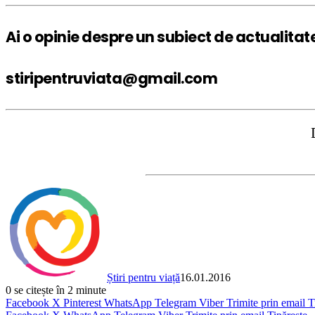
Ai o opinie despre un subiect de actualitat
stiripentruviata@gmail.com
DISCLAIMER:
Știri pentru viață
16.01.2016
0
se citește în 2 minute
Facebook
X
Pinterest
WhatsApp
Telegram
Viber
Trimite prin email
T