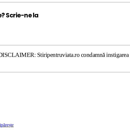
e? Scrie-ne la
 Stiripentruviata.ro condamnă instigarea la ură şi violenţ
ipărește