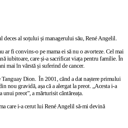
ul deces al soțului și managerului său, René Angelil.
c nu ar fi convins-o pe mama ei să nu o avorteze. Cel mai
 iubitoare, care și-a sacrificat viața pentru familie. În
ni mai în vârstă și suferind de cancer.
èse Tanguay Dion. În 2001, când a dat naștere primului
din nou gravidă, așa că a alergat la preot. „Acesta i-a
a unui preot”, a mărturisit cântăreața.
ima care i-a cerut lui René Angelil să-mi devină