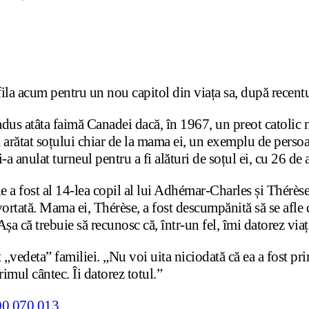
fila acum pentru un nou capitol din viața sa, după recent
fi adus atâta faimă Canadei dacă, în 1967, un preot catoli
 arătat soțului chiar de la mama ei, un exemplu de persoană
 anulat turneul pentru a fi alături de soțul ei, cu 26 de a
ie a fost al 14-lea copil al lui Adhémar-Charles și Thér
avortată. Mama ei, Thérèse, a fost descumpănită să se afle 
șa că trebuie să recunosc că, într-un fel, îmi datorez viaț
 „vedeta” familiei. „Nu voi uita niciodată că ea a fost pr
imul cântec. Îi datorez totul.”