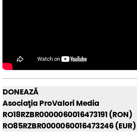
DONEAZĂ
Asociaţia ProValori Media
RO18RZBR0000060016473191 (RON)
RO85RZBR0000060016473246 (EUR)