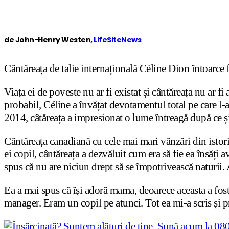
de John-Henry Westen,
LifeSiteNews
Cântăreața de talie internațională Céline Dion întoarce 
Viața ei de poveste nu ar fi existat și cântăreața nu ar 
probabil, Céline a învățat devotamentul total pe care l-a
2014, câtăreața a impresionat o lume întreagă după ce și-a
Cântăreața canadiană cu cele mai mari vânzări din istor
ei copil, cântăreața a dezvăluit cum era să fie ea însăți 
spus că nu are niciun drept să se împotrivească naturii. A
Ea a mai spus că își adoră mama, deoarece aceasta a fost
manager. Eram un copil pe atunci. Tot ea mi-a scris și pr