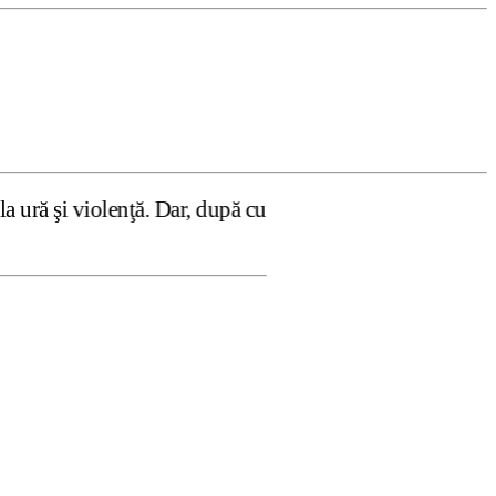
ă. Dar, după cum confirmă şi CEDO în cazul Handyside vs. 