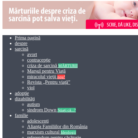
Prima pagină
despre
sarcină
avort
contracepție
criza de sarcină
MĂRTURII
Marșul pentru Viață
miracolul vieţii
nou!
Revista „Pentru viață”
viol
adopţie
dizabilităţi
autism
sindrom Down
Știați că...?
familie
adolescenţi
Alianța Familiilor din România
marxism cultural
Ideologii
referendum pentru căsătorie