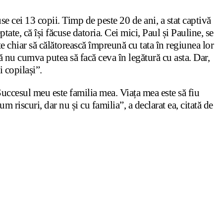
e cei 13 copii. Timp de peste 20 de ani, a stat captivă
ate, că își făcuse datoria. Cei mici, Paul și Pauline, se
ate chiar să călătorească împreună cu tata în regiunea lor
că nu cumva putea să facă ceva în legătură cu asta. Dar,
i copilași”.
„Succesul meu este familia mea. Viața mea este să fiu
riscuri, dar nu și cu familia”, a declarat ea, citată de