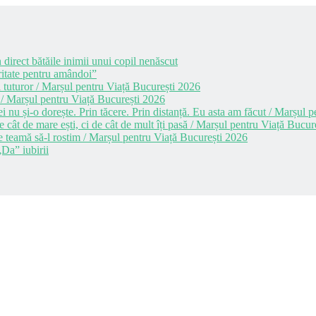
 direct bătăile inimii unui copil nenăscut
itate pentru amândoi”
 tuturor / Marșul pentru Viață București 2026
 / Marșul pentru Viață București 2026
i nu și-o dorește. Prin tăcere. Prin distanță. Eu asta am făcut / Marșul
cât de mare ești, ci de cât de mult îți pasă / Marșul pentru Viață Bucur
e teamă să-l rostim / Marșul pentru Viață București 2026
Da” iubirii