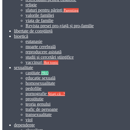
religie
sfaturi pentru părinţi
Parenting
valorile familiei
viaţa de familie
Revista presei pro-viață și pro-familie
libertate de conștiință
bioetică
eutanasie
moarte cerebrală
reproducere asistată
studii şi cercetări ştiinţifice
vaccinuri
Hot topic
sexualitate
castitate
PRO
educaţie sexuală
homosexualitate
pedofilie
pornografie
Știați că...?
prostitutie
teoria genului
trafic de persoane
transexualitate
viol
dependenţe