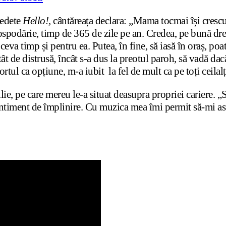
vedete
Hello!,
cântăreața declara: „Mama tocmai își crescus
ospodărie, timp de 365 de zile pe an. Credea, pe bună drept
 ceva timp și pentru ea. Putea, în fine, să iasă în oraș, po
tât de distrusă, încât s-a dus la preotul paroh, să vadă da
rtul ca opțiune, m-a iubit la fel de mult ca pe toți ceilalț
lie, pe care mereu le-a situat deasupra propriei cariere. 
timent de împlinire. Cu muzica mea îmi permit să-mi asum 