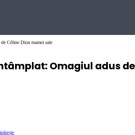
s de Céline Dion mamei sale
întâmplat: Omagiul adus de
ipărește