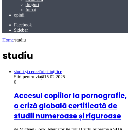
droguri
fumat
opinii
Facebook
Sidebar
Home
/
studiu
studiu
studii şi cercetări ştiinţifice
Știri pentru viață
15.02.2025
0
Accesul copiilor la pornografie,
o criză globală certificată de
studii numeroase și riguroase
de Michael Cook, Mercator Pe rolul Curții Supreme a SUA…