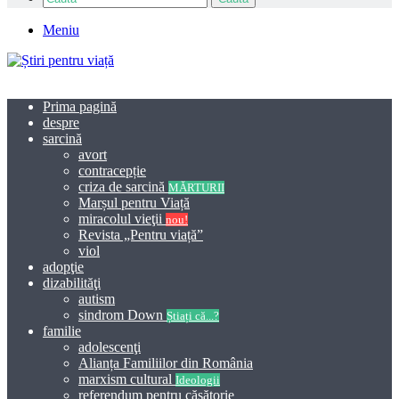
Meniu
Prima pagină
despre
sarcină
avort
contracepție
criza de sarcină
MĂRTURII
Marșul pentru Viață
miracolul vieţii
nou!
Revista „Pentru viață”
viol
adopţie
dizabilităţi
autism
sindrom Down
Știați că...?
familie
adolescenţi
Alianța Familiilor din România
marxism cultural
Ideologii
referendum pentru căsătorie