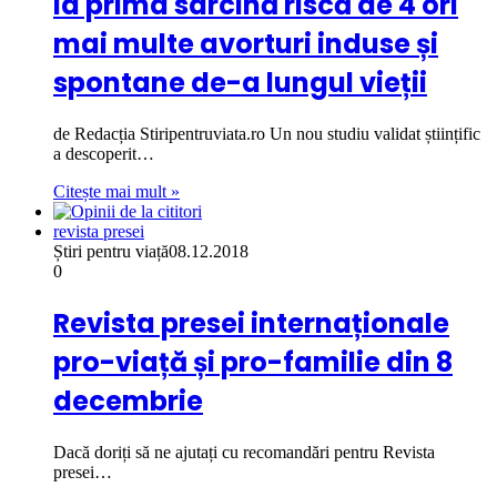
la prima sarcină riscă de 4 ori
mai multe avorturi induse și
spontane de-a lungul vieții
de Redacția Stiripentruviata.ro Un nou studiu validat științific
a descoperit…
Citește mai mult »
revista presei
Știri pentru viață
08.12.2018
0
Revista presei internaționale
pro-viață și pro-familie din 8
decembrie
Dacă doriți să ne ajutați cu recomandări pentru Revista
presei…