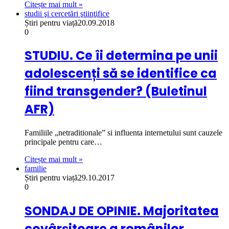
Citește mai mult »
studii şi cercetări ştiinţifice
Știri pentru viață
20.09.2018
0
STUDIU. Ce îi determina pe unii
adolescenți să se identifice ca
fiind transgender? (Buletinul
AFR)
Familiile „netraditionale” si influenta internetului sunt cauzele
principale pentru care…
Citește mai mult »
familie
Știri pentru viață
29.10.2017
0
SONDAJ DE OPINIE. Majoritatea
covârșitoare a românilor