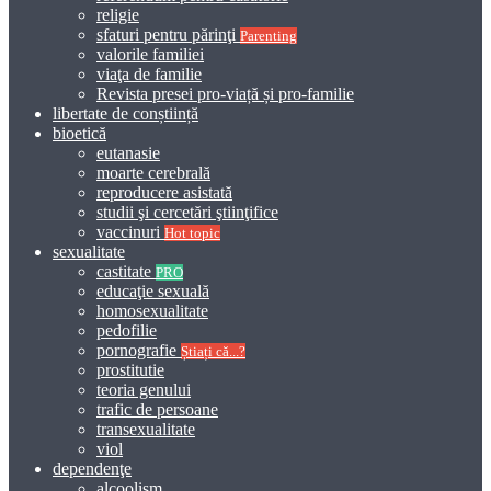
religie
sfaturi pentru părinţi
Parenting
valorile familiei
viaţa de familie
Revista presei pro-viață și pro-familie
libertate de conștiință
bioetică
eutanasie
moarte cerebrală
reproducere asistată
studii şi cercetări ştiinţifice
vaccinuri
Hot topic
sexualitate
castitate
PRO
educaţie sexuală
homosexualitate
pedofilie
pornografie
Știați că...?
prostitutie
teoria genului
trafic de persoane
transexualitate
viol
dependenţe
alcoolism