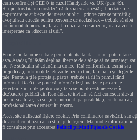
cum confirmă şi CEDO în cazul Handyside vs. UK (para 49),
Stiripentruviata.ro consideră că dezbaterea onestă şi libertatea de
exprimare pe subiecte de interes public – printre care se numără şi
avortul sau atracţia pentru persoane de acelaşi sex – trebuie să aibă
loc în mod democratic, fără a fi cenzurate de ameninţarea că vor fi
interpretate ca „discurs al urii”.
Dragă cititorule
Foarte multă lume se bate pentru atenţia ta, dar noi nu putem face
asta. Aşadar, îţi lăsăm deplina libertate de a alege să ne urmăreşti sau
nu. Ne străduim să adunăm la un loc, fără conformism, teamă sau
prejudecăţi, informaţiile relevante pentru tine, familia ta şi alegerile
tale. Pentru a ţi le proteja şi păstra, trebuie să fii în primul rând
informat. Dacă ţi se pare că informările şi analizele pe care le
selectăm sunt utile pentru viaţa ta şi se pot dovedi necesare în
dezbaterea publică din România, te invităm să faci cunoscut site-ul
nostru şi altora şi să susţii financiar, după posibilităţi, continuarea şi
profesionalizarea demersului nostru.
Acest site utilizează fișiere cookie. Prin continuarea navigării, sunteți
de acord cu utilizarea acestui tip de fișiere. Mai multe informații pot
fi consultate prin accesarea
Politicii privind Fișierele Cookie
DONEAZĂ!