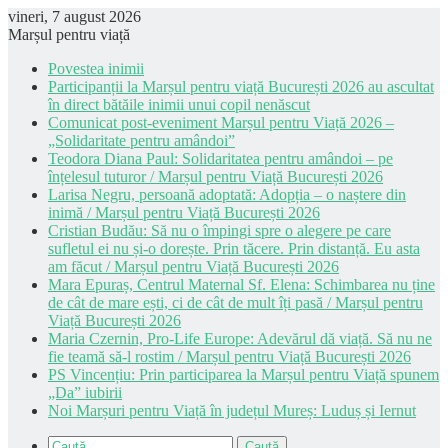
vineri, 7 august 2026
Marșul pentru viață
Povestea inimii
Participanții la Marșul pentru viață București 2026 au ascultat
în direct bătăile inimii unui copil nenăscut
Comunicat post-eveniment Marșul pentru Viață 2026 –
„Solidaritate pentru amândoi”
Teodora Diana Paul: Solidaritatea pentru amândoi – pe
înțelesul tuturor / Marșul pentru Viață București 2026
Larisa Negru, persoană adoptată: Adopția – o naștere din
inimă / Marșul pentru Viață București 2026
Cristian Budău: Să nu o împingi spre o alegere pe care
sufletul ei nu și-o dorește. Prin tăcere. Prin distanță. Eu asta
am făcut / Marșul pentru Viață București 2026
Mara Epuraș, Centrul Maternal Sf. Elena: Schimbarea nu ține
de cât de mare ești, ci de cât de mult îți pasă / Marșul pentru
Viață București 2026
Maria Czernin, Pro-Life Europe: Adevărul dă viață. Să nu ne
fie teamă să-l rostim / Marșul pentru Viață București 2026
PS Vincențiu: Prin participarea la Marșul pentru Viață spunem
„Da” iubirii
Noi Marșuri pentru Viață în județul Mureș: Luduș și Iernut
Caută