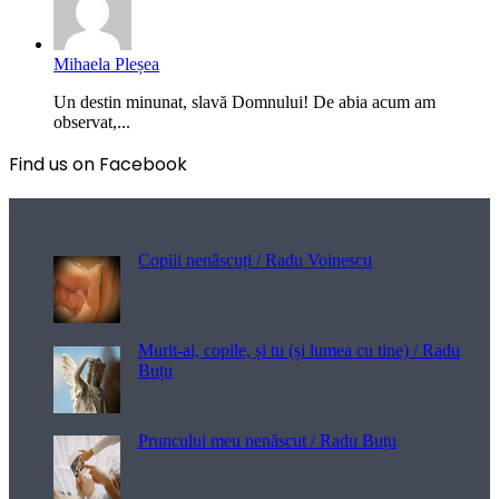
Mihaela Pleșea
Un destin minunat, slavă Domnului! De abia acum am
observat,...
Find us on Facebook
Poezii pentru viață
Copiii nenăscuți / Radu Voinescu
Murit-ai, copile, și tu (și lumea cu tine) / Radu
Buțu
Pruncului meu nenăscut / Radu Buțu