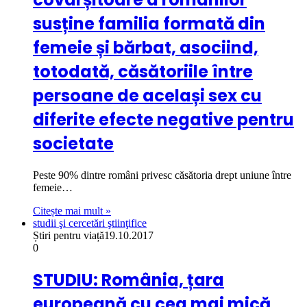
susține familia formată din
femeie și bărbat, asociind,
totodată, căsătoriile între
persoane de același sex cu
diferite efecte negative pentru
societate
Peste 90% dintre români privesc căsătoria drept uniune între
femeie…
Citește mai mult »
studii şi cercetări ştiinţifice
Știri pentru viață
19.10.2017
0
STUDIU: România, țara
europeană cu cea mai mică