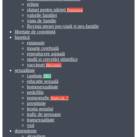
religie
sfaturi pentru părinţi
Parenting
valorile familiei
viaţa de familie
Revista presei pro-viață și pro-familie
libertate de conștiință
bioetică
eutanasie
moarte cerebrală
reproducere asistată
studii şi cercetări ştiinţifice
vaccinuri
Hot topic
sexualitate
castitate
PRO
educaţie sexuală
homosexualitate
pedofilie
pornografie
Știați că...?
prostitutie
teoria genului
trafic de persoane
transexualitate
viol
dependenţe
alcoolism