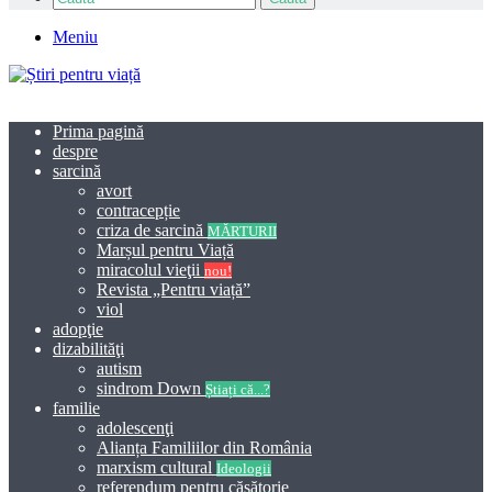
Meniu
Prima pagină
despre
sarcină
avort
contracepție
criza de sarcină
MĂRTURII
Marșul pentru Viață
miracolul vieţii
nou!
Revista „Pentru viață”
viol
adopţie
dizabilităţi
autism
sindrom Down
Știați că...?
familie
adolescenţi
Alianța Familiilor din România
marxism cultural
Ideologii
referendum pentru căsătorie