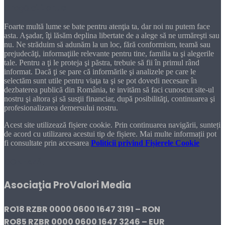
Dragă cititorule
Foarte multă lume se bate pentru atenţia ta, dar noi nu putem face
asta. Aşadar, îţi lăsăm deplina libertate de a alege să ne urmăreşti sau
nu. Ne străduim să adunăm la un loc, fără conformism, teamă sau
prejudecăţi, informaţiile relevante pentru tine, familia ta şi alegerile
tale. Pentru a ţi le proteja şi păstra, trebuie să fii în primul rând
informat. Dacă ţi se pare că informările şi analizele pe care le
selectăm sunt utile pentru viaţa ta şi se pot dovedi necesare în
dezbaterea publică din România, te invităm să faci cunoscut site-ul
nostru şi altora şi să susţii financiar, după posibilităţi, continuarea şi
profesionalizarea demersului nostru.
Acest site utilizează fișiere cookie. Prin continuarea navigării, sunteți
de acord cu utilizarea acestui tip de fișiere. Mai multe informații pot
fi consultate prin accesarea
Politicii privind Fișierele Cookie
DONEAZĂ!
Asociaţia ProValori Media
RO18 RZBR 0000 0600 1647 3191 – RON
RO85 RZBR 0000 0600 1647 3246 – EUR