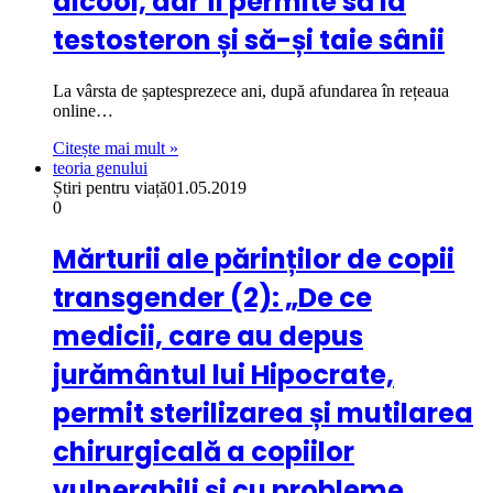
alcool, dar îi permite să ia
testosteron și să-și taie sânii
La vârsta de șaptesprezece ani, după afundarea în rețeaua
online…
Citește mai mult »
teoria genului
Știri pentru viață
01.05.2019
0
Mărturii ale părinților de copii
transgender (2): „De ce
medicii, care au depus
jurământul lui Hipocrate,
permit sterilizarea și mutilarea
chirurgicală a copiilor
vulnerabili și cu probleme