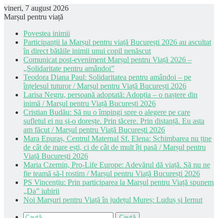
vineri, 7 august 2026
Marșul pentru viață
Povestea inimii
Participanții la Marșul pentru viață București 2026 au ascultat
în direct bătăile inimii unui copil nenăscut
Comunicat post-eveniment Marșul pentru Viață 2026 –
„Solidaritate pentru amândoi”
Teodora Diana Paul: Solidaritatea pentru amândoi – pe
înțelesul tuturor / Marșul pentru Viață București 2026
Larisa Negru, persoană adoptată: Adopția – o naștere din
inimă / Marșul pentru Viață București 2026
Cristian Budău: Să nu o împingi spre o alegere pe care
sufletul ei nu și-o dorește. Prin tăcere. Prin distanță. Eu asta
am făcut / Marșul pentru Viață București 2026
Mara Epuraș, Centrul Maternal Sf. Elena: Schimbarea nu ține
de cât de mare ești, ci de cât de mult îți pasă / Marșul pentru
Viață București 2026
Maria Czernin, Pro-Life Europe: Adevărul dă viață. Să nu ne
fie teamă să-l rostim / Marșul pentru Viață București 2026
PS Vincențiu: Prin participarea la Marșul pentru Viață spunem
„Da” iubirii
Noi Marșuri pentru Viață în județul Mureș: Luduș și Iernut
Caută