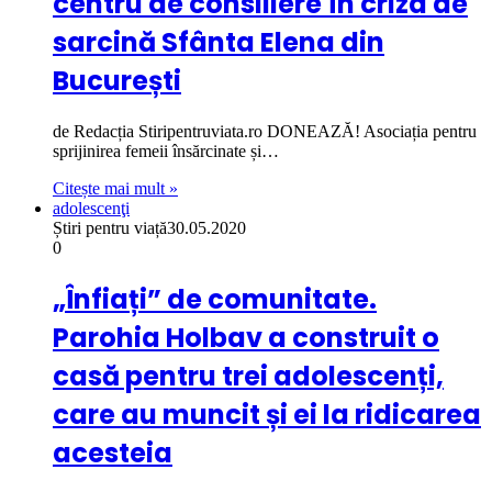
centru de consiliere în criza de
sarcină Sfânta Elena din
București
de Redacția Stiripentruviata.ro DONEAZĂ! Asociația pentru
sprijinirea femeii însărcinate și…
Citește mai mult »
adolescenţi
Știri pentru viață
30.05.2020
0
„Înfiați” de comunitate.
Parohia Holbav a construit o
casă pentru trei adolescenți,
care au muncit și ei la ridicarea
acesteia