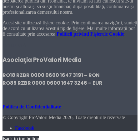
dezbaterea publică din România, te invităm să faci cunoscut site-ul
nostru şi altora şi să susţii financiar, după posibilităţi, continuarea şi
profesionalizarea demersului nostru.
Acest site utilizează fișiere cookie. Prin continuarea navigării, sunteți
de acord cu utilizarea acestui tip de fișiere. Mai multe informații pot
fi consultate prin accesarea
Politicii privind Fișierele Cookie
DONEAZĂ!
Asociaţia ProValori Media
RO18 RZBR 0000 0600 1647 3191 – RON
RO85 RZBR 0000 0600 1647 3246 – EUR
Politica de Confidențialitate
© Copyright ProValori Media 2026, Toate drepturile rezervate
Facebook
Back to top button