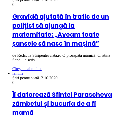
0
Gravidă ajutată în trafic de un
polițist să ajungă la
maternitate: „Aveam toate
șansele să nasc în mașină”
de Redacția Stiripentruviata.ro O proaspătă mămică, Cristina
Sandu, a scris…
Citește mai mult »
familie
Știri pentru viață
12.10.2020
0
Îi datorează Sfintei Parascheva
zâmbetul și bucuria de a fi
mamă