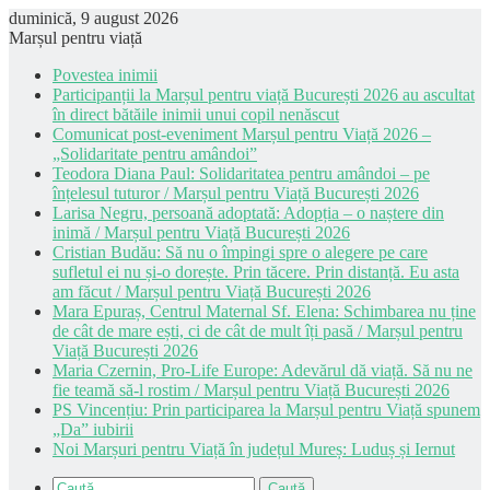
duminică, 9 august 2026
Marșul pentru viață
Povestea inimii
Participanții la Marșul pentru viață București 2026 au ascultat
în direct bătăile inimii unui copil nenăscut
Comunicat post-eveniment Marșul pentru Viață 2026 –
„Solidaritate pentru amândoi”
Teodora Diana Paul: Solidaritatea pentru amândoi – pe
înțelesul tuturor / Marșul pentru Viață București 2026
Larisa Negru, persoană adoptată: Adopția – o naștere din
inimă / Marșul pentru Viață București 2026
Cristian Budău: Să nu o împingi spre o alegere pe care
sufletul ei nu și-o dorește. Prin tăcere. Prin distanță. Eu asta
am făcut / Marșul pentru Viață București 2026
Mara Epuraș, Centrul Maternal Sf. Elena: Schimbarea nu ține
de cât de mare ești, ci de cât de mult îți pasă / Marșul pentru
Viață București 2026
Maria Czernin, Pro-Life Europe: Adevărul dă viață. Să nu ne
fie teamă să-l rostim / Marșul pentru Viață București 2026
PS Vincențiu: Prin participarea la Marșul pentru Viață spunem
„Da” iubirii
Noi Marșuri pentru Viață în județul Mureș: Luduș și Iernut
Caută