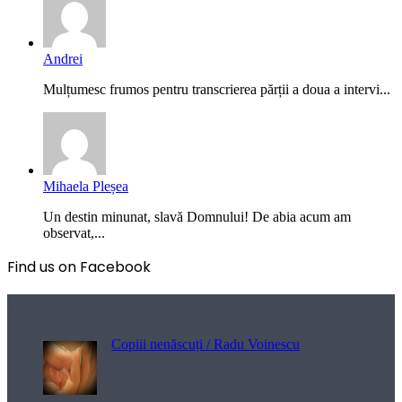
Andrei
Mulțumesc frumos pentru transcrierea părții a doua a intervi...
Mihaela Pleșea
Un destin minunat, slavă Domnului! De abia acum am
observat,...
Find us on Facebook
Poezii pentru viață
Copiii nenăscuți / Radu Voinescu