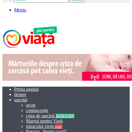
Meniu
Prima pagină
despre
sarcină
avort
contracepție
criza de sarcină
MĂRTURII
Marșul pentru Viață
miracolul vieţii
nou!
Revista „Pentru viață”