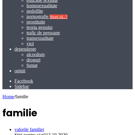
educaţie sexuală
homosexualitate
pedofilie
pornografie
Știați că...?
prostitutie
teoria genului
trafic de persoane
transexualitate
viol
dependenţe
alcoolism
droguri
fumat
opinii
Facebook
Sidebar
Home
/
familie
familie
valorile familiei
Știri pentru viață
13.10.2020