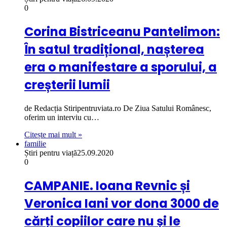
0
Corina Bistriceanu Pantelimon:
În satul tradițional, nașterea
era o manifestare a sporului, a
creșterii lumii
de Redacția Stiripentruviata.ro De Ziua Satului Românesc,
oferim un interviu cu…
Citește mai mult »
familie
Știri pentru viață
25.09.2020
0
CAMPANIE. Ioana Revnic și
Veronica Iani vor dona 3000 de
cărți copiilor care nu și le