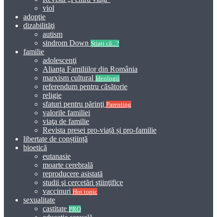
viol
adopţie
dizabilităţi
autism
sindrom Down
Știați că...?
familie
adolescenţi
Alianța Familiilor din România
marxism cultural
Ideologii
referendum pentru căsătorie
religie
sfaturi pentru părinţi
Parenting
valorile familiei
viaţa de familie
Revista presei pro-viață și pro-familie
libertate de conștiință
bioetică
eutanasie
moarte cerebrală
reproducere asistată
studii şi cercetări ştiinţifice
vaccinuri
Hot topic
sexualitate
castitate
PRO