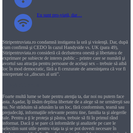
Eu sunt pro-viață, dar…
Stiripentruviata.ro condamnă instigarea la ură şi violenţă. Dar, după
cum confirmă şi CEDO în cazul Handyside vs. UK (para 49),
Stiripentruviata.ro consideră că dezbaterea onestă şi libertatea de
exprimare pe subiecte de interes public – printre care se numără şi
avortul sau atracţia pentru persoane de acelaşi sex – trebuie să aibă
loc în mod democratic, fără a fi cenzurate de ameninţarea că vor fi
interpretate ca „discurs al urii”.
Dragă cititorule
Foarte multă lume se bate pentru atenţia ta, dar noi nu putem face
asta. Aşadar, îţi lăsăm deplina libertate de a alege să ne urmăreşti sau
nu. Ne străduim să adunăm la un loc, fără conformism, teamă sau
prejudecăţi, informaţiile relevante pentru tine, familia ta şi alegerile
tale. Pentru a ţi le proteja şi păstra, trebuie să fii în primul rând
informat. Dacă ţi se pare că informările şi analizele pe care le
selectăm sunt utile pentru viaţa ta şi se pot dovedi necesare în