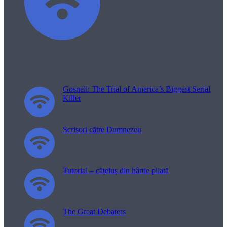
Filme pentru viață
Gosnell: The Trial of America’s Biggest Serial
Killer
Scrisori către Dumnezeu
Tutorial – cățeluș din hârtie pliată
The Great Debaters