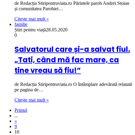
de Redacția Stiripentruviata.ro Părintele paroh Andrei Stoian
și comunitatea Parohiei…
Citește mai mult »
familie
Știri pentru viață
28.05.2020
0
Salvatorul care și-a salvat fiul.
„Tati, când mă fac mare, ca
tine vreau să fiu!”
de Redacția Stiripentruviata.ro O întâmplare adevărată relatată
pe pagina de…
Citește mai mult »
Primul
...
«
9
10