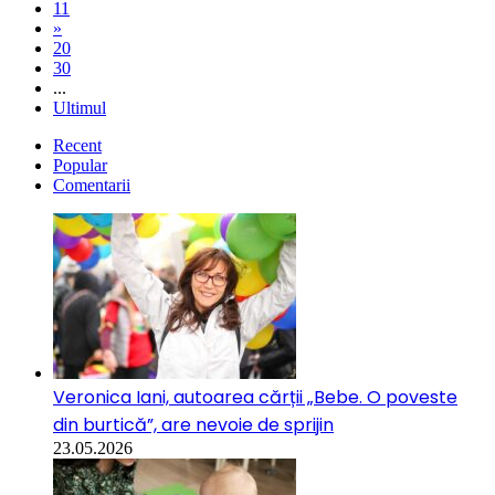
11
»
20
30
...
Ultimul
Recent
Popular
Comentarii
Veronica Iani, autoarea cărții „Bebe. O poveste
din burtică”, are nevoie de sprijin
23.05.2026