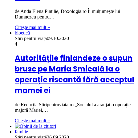
de Anda Elena Pintilie, Doxologia.ro Îi mulțumește lui
Dumnezeu pentru…
Citește mai mult »
bioetică
Știri pentru viață
09.10.2020
4
Autoritățile finlandeze o supun
brusc pe Maria Smicală la o
operație riscantă fără acceptul
mamei ei
de Redacția Stiripentruviata.ro „Socialul a aranjat o operație
majoră Mariei,…
Citește mai mult »
familie
Știri pentru viață
26.09.2020