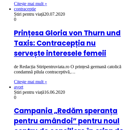
Citește mai mult »
contraceptie
Știri pentru viață
20.07.2020
0
Prințesa Gloria von Thurn und
Taxis: Contracepția nu
servește interesele femeii
de Redacția Stiripentruviata.ro O prințesă germană catolică
condamnă pilula contraceptivă,…
Citește mai mult »
avort
Știri pentru viață
16.06.2020
0
Campania „Redăm speranța
pentru amândoi” pentru noul