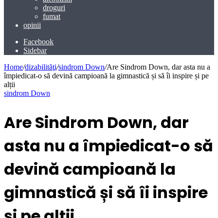
droguri
fumat
opinii
Facebook
Sidebar
Home
/
dizabilităţi
/
sindrom Down
/
Are Sindrom Down, dar asta nu a
împiedicat-o să devină campioană la gimnastică și să îi inspire și pe
alții
sindrom Down
Are Sindrom Down, dar
asta nu a împiedicat-o să
devină campioană la
gimnastică și să îi inspire
și pe alții