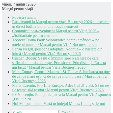
vineri, 7 august 2026
Marșul pentru viață
Povestea inimii
Participanții la Marșul pentru viață București 2026 au ascultat
în direct bătăile inimii unui copil nenăscut
Comunicat post-eveniment Marșul pentru Viață 2026 –
„Solidaritate pentru amândoi”
Teodora Diana Paul: Solidaritatea pentru amândoi – pe
înțelesul tuturor / Marșul pentru Viață București 2026
Larisa Negru, persoană adoptată: Adopția – o naștere din
inimă / Marșul pentru Viață București 2026
Cristian Budău: Să nu o împingi spre o alegere pe care
sufletul ei nu și-o dorește. Prin tăcere. Prin distanță. Eu asta
am făcut / Marșul pentru Viață București 2026
Mara Epuraș, Centrul Maternal Sf. Elena: Schimbarea nu ține
de cât de mare ești, ci de cât de mult îți pasă / Marșul pentru
Viață București 2026
Maria Czernin, Pro-Life Europe: Adevărul dă viață. Să nu ne
fie teamă să-l rostim / Marșul pentru Viață București 2026
PS Vincențiu: Prin participarea la Marșul pentru Viață spunem
„Da” iubirii
Noi Marșuri pentru Viață în județul Mureș: Luduș și Iernut
Caută