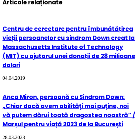
Articole relaționate
Centru de cercetare pentru îmbunătățirea
vieții persoanelor cu sindrom Down creat la
Massachusetts Institute of Technology
(MIT) cu ajutorul unei donații de 28 milioane
dolari
04.04.2019
Anca Miron, persoană cu Sindrom Down:
„Chiar dacă avem abilități mai puține, noi
vă putem dărui toată dragostea noastră” /
Marșul pentru viață 2023 de la București
28.03.2023