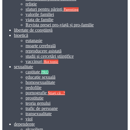
religie
sfaturi pentru părinţi
Parenting
valorile familiei
viaţa de familie
Revista presei pro-viață și pro-familie
libertate de conștiință
bioetică
eutanasie
moarte cerebrală
reproducere asistată
studii şi cercetări ştiinţifice
vaccinuri
Hot topic
sexualitate
castitate
PRO
educaţie sexuală
homosexualitate
pedofilie
pornografie
Știați că...?
prostitutie
teoria genului
trafic de persoane
transexualitate
viol
dependenţe
alcoolism