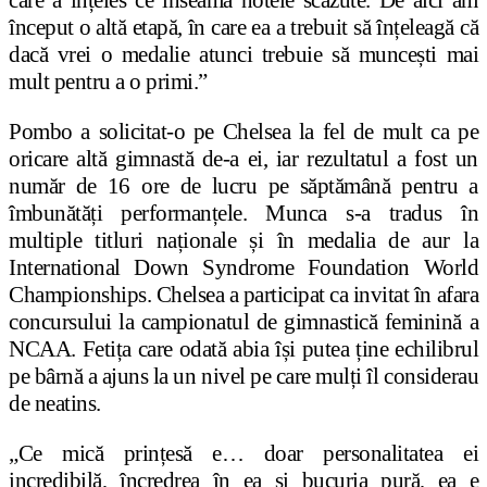
care a înțeles ce înseamă notele scăzute. De aici am
început o altă etapă, în care ea a trebuit să înțeleagă că
dacă vrei o medalie atunci trebuie să muncești mai
mult pentru a o primi.”
Pombo a solicitat-o pe Chelsea la fel de mult ca pe
oricare altă gimnastă de-a ei, iar rezultatul a fost un
număr de 16 ore de lucru pe săptămână pentru a
îmbunătăți performanțele. Munca s-a tradus în
multiple titluri naționale și în medalia de aur la
International Down Syndrome Foundation World
Championships. Chelsea a participat ca invitat în afara
concursului la campionatul de gimnastică feminină a
NCAA. Fetița care odată abia își putea ține echilibrul
pe bârnă a ajuns la un nivel pe care mulți îl considerau
de neatins.
„Ce mică prințesă e… doar personalitatea ei
incredibilă, încredrea în ea și bucuria pură, ea e