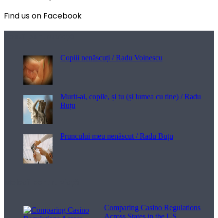
Find us on Facebook
Poezii pentru viață
Copiii nenăscuți / Radu Voinescu
Murit-ai, copile, și tu (și lumea cu tine) / Radu
Buțu
Pruncului meu nenăscut / Radu Buțu
Melodii pentru viață
Comparing Casino Regulations
Across States in the US