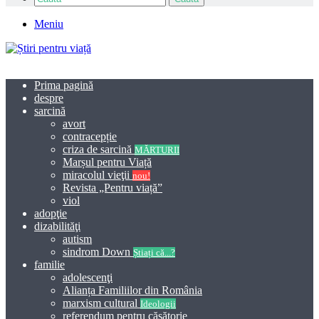
Meniu
Prima pagină
despre
sarcină
avort
contracepție
criza de sarcină
MĂRTURII
Marșul pentru Viață
miracolul vieţii
nou!
Revista „Pentru viață”
viol
adopţie
dizabilităţi
autism
sindrom Down
Știați că...?
familie
adolescenţi
Alianța Familiilor din România
marxism cultural
Ideologii
referendum pentru căsătorie