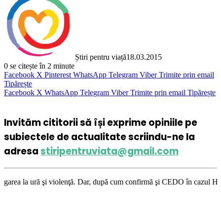
Știri pentru viață
18.03.2015
0
se citește în 2 minute
Facebook
X
Pinterest
WhatsApp
Telegram
Viber
Trimite prin email
Tipărește
Facebook
X
WhatsApp
Telegram
Viber
Trimite prin email
Tipărește
Invităm cititorii să își exprime opiniile pe
subiectele de actualitate scriindu-ne la
adresa
stiripentruviata@gmail.com
violenţă. Dar, după cum confirmă şi CEDO în cazul Handyside vs. UK (para