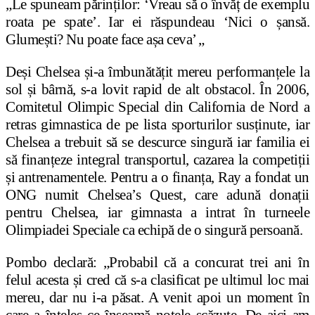
„Le spuneam părinților: ‘Vreau să o învăț de exemplu
roata pe spate’. Iar ei răspundeau ‘Nici o șansă.
Glumești? Nu poate face așa ceva’ „
Deși Chelsea și-a îmbunătățit mereu performanțele la
sol și bârnă, s-a lovit rapid de alt obstacol. În 2006,
Comitetul Olimpic Special din California de Nord a
retras gimnastica de pe lista sporturilor susținute, iar
Chelsea a trebuit să se descurce singură iar familia ei
să finanțeze integral transportul, cazarea la competiții
și antrenamentele. Pentru a o finanța, Ray a fondat un
ONG numit Chelsea’s Quest, care adună donații
pentru Chelsea, iar gimnasta a intrat în turneele
Olimpiadei Speciale ca echipă de o singură persoană.
Pombo declară: „Probabil că a concurat trei ani în
felul acesta și cred că s-a clasificat pe ultimul loc mai
mereu, dar nu i-a păsat. A venit apoi un moment în