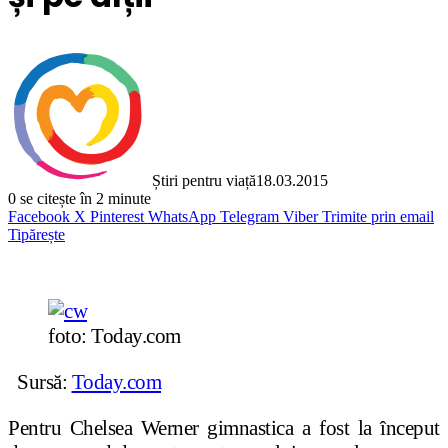
Știri pentru viață
18.03.2015
0
se citește în 2 minute
Facebook
X
Pinterest
WhatsApp
Telegram
Viber
Trimite prin email
Tipărește
foto: Today.com
Sursă:
Today.com
Pentru Chelsea Werner gimnastica a fost la început