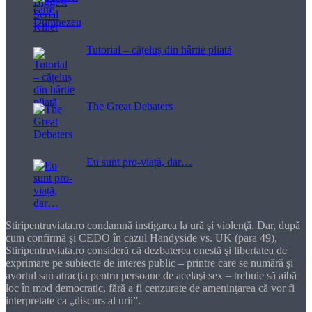
Tutorial – cățeluș din hârtie pliată
The Great Debaters
Eu sunt pro-viață, dar…
Stiripentruviata.ro condamnă instigarea la ură şi violenţă. Dar, după
cum confirmă şi CEDO în cazul Handyside vs. UK (para 49),
Stiripentruviata.ro consideră că dezbaterea onestă şi libertatea de
exprimare pe subiecte de interes public – printre care se numără şi
avortul sau atracţia pentru persoane de acelaşi sex – trebuie să aibă
loc în mod democratic, fără a fi cenzurate de ameninţarea că vor fi
interpretate ca „discurs al urii”.