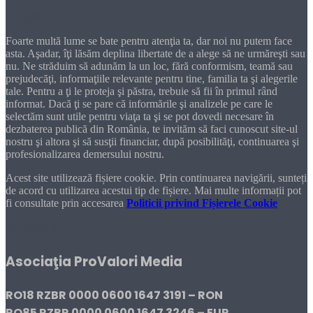
Dragă cititorule
Foarte multă lume se bate pentru atenţia ta, dar noi nu putem face
asta. Aşadar, îţi lăsăm deplina libertate de a alege să ne urmăreşti sau
nu. Ne străduim să adunăm la un loc, fără conformism, teamă sau
prejudecăţi, informaţiile relevante pentru tine, familia ta şi alegerile
tale. Pentru a ţi le proteja şi păstra, trebuie să fii în primul rând
informat. Dacă ţi se pare că informările şi analizele pe care le
selectăm sunt utile pentru viaţa ta şi se pot dovedi necesare în
dezbaterea publică din România, te invităm să faci cunoscut site-ul
nostru şi altora şi să susţii financiar, după posibilităţi, continuarea şi
profesionalizarea demersului nostru.
Acest site utilizează fișiere cookie. Prin continuarea navigării, sunteți
de acord cu utilizarea acestui tip de fișiere. Mai multe informații pot
fi consultate prin accesarea
Politicii privind Fișierele Cookie
DONEAZĂ!
Asociaţia ProValori Media
RO18 RZBR 0000 0600 1647 3191 – RON
RO85 RZBR 0000 0600 1647 3246 – EUR