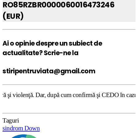
RO85RZBR0000060016473246
(EUR)
Ai o opinie despre un subiect de
actualitate? Scrie-ne la
stiripentruviata@gmail.com
ar, după cum confirmă şi CEDO în cazul Handyside vs. UK (
Taguri
sindrom Down