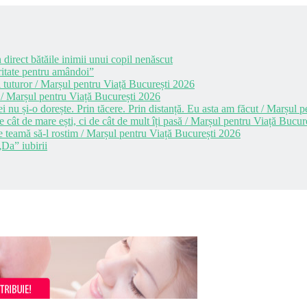
 direct bătăile inimii unui copil nenăscut
itate pentru amândoi”
 tuturor / Marșul pentru Viață București 2026
 / Marșul pentru Viață București 2026
i nu și-o dorește. Prin tăcere. Prin distanță. Eu asta am făcut / Marșul
cât de mare ești, ci de cât de mult îți pasă / Marșul pentru Viață Bucur
e teamă să-l rostim / Marșul pentru Viață București 2026
Da” iubirii