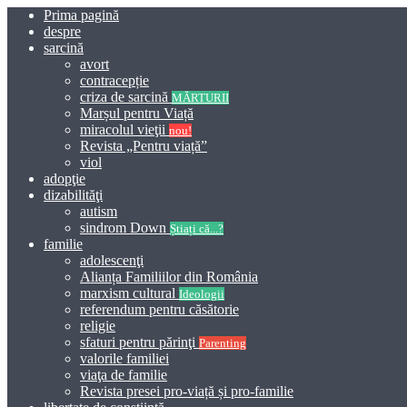
Prima pagină
despre
sarcină
avort
contracepție
criza de sarcină
MĂRTURII
Marșul pentru Viață
miracolul vieţii
nou!
Revista „Pentru viață”
viol
adopţie
dizabilităţi
autism
sindrom Down
Știați că...?
familie
adolescenţi
Alianța Familiilor din România
marxism cultural
Ideologii
referendum pentru căsătorie
religie
sfaturi pentru părinţi
Parenting
valorile familiei
viaţa de familie
Revista presei pro-viață și pro-familie