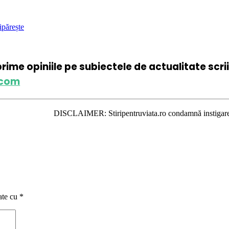
ipărește
xprime opiniile pe subiectele de actualitate scr
.com
DISCLAIMER: Stiripentruviata.ro condamnă instigarea la ură şi viol
ate cu
*