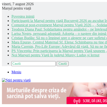
vineri, 7 august 2026
Marșul pentru viață
Povestea inimii
Participanții la Marșul pentru viață București 2026 au ascultat în
Comunicat post-eveniment Marșul pentru Viață 2026 – „Solidar
Teodora Diana Paul: Solidaritatea pentru amândoi – pe înțelesul
Larisa Negru, persoană adoptată: Adopția – o naștere din inimă
Cristian Budău: Să nu o împingi spre o alegere pe care sufletul e
Mara Epuraș, Centrul Maternal Sf. Elena: Schimbarea nu ține de 
Maria Czernin, Pro-Life Europe: Adevărul dă viață. Să nu ne fi
PS Vincențiu: Prin participarea la Marșul pentru Viață spunem „
Noi Marșuri pentru Viață în județul Mureș: Luduș și Iernut
Caută
Meniu