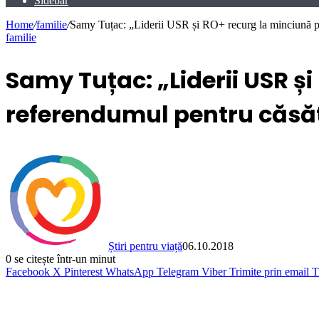
Sidebar
Home
/
familie
/
Samy Tuțac: „Liderii USR și RO+ recurg la minciună pe
familie
Samy Tuțac: „Liderii USR ș
referendumul pentru căsă
Știri pentru viață
06.10.2018
0
se citește într-un minut
Facebook
X
Pinterest
WhatsApp
Telegram
Viber
Trimite prin email
T