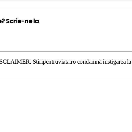
e? Scrie-ne la
tiripentruviata.ro condamnă instigarea la ură şi violenţă.