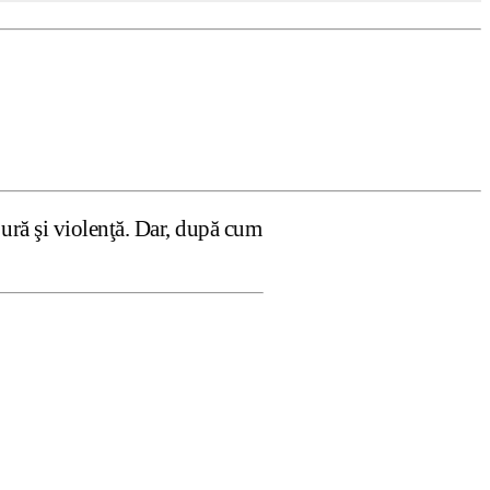
 Dar, după cum confirmă şi CEDO în cazul Handyside vs. UK