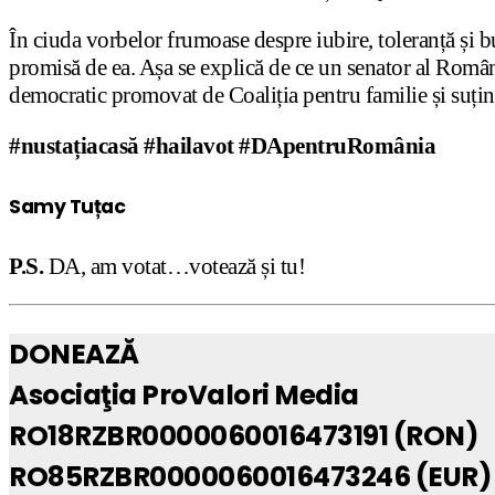
În ciuda vorbelor frumoase despre iubire, toleranță și bu
promisă de ea. Așa se explică de ce un senator al Român
democratic promovat de Coaliția pentru familie și suțin
#
nustațiacasă
#
hai
l
avot
#
DApentruRomânia
Samy Tuțac
P.S.
DA, am votat…votează și tu!
DONEAZĂ
Asociaţia ProValori Media
RO18RZBR0000060016473191 (RON)
RO85RZBR0000060016473246 (EUR)