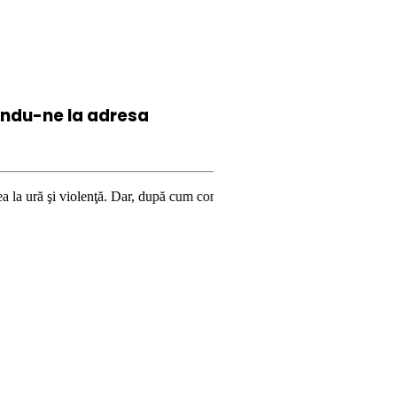
iindu-ne la
adresa
enţă. Dar, după cum confirmă şi CEDO în cazul Handyside vs. UK (para 49)