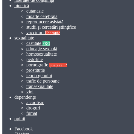
libertate de conștiință
bioetică
eutanasie
moarte cerebrală
reproducere asistată
studii şi cercetări ştiinţifice
vaccinuri
Hot topic
sexualitate
castitate
PRO
educaţie sexuală
homosexualitate
pedofilie
pornografie
Știați că...?
prostitutie
teoria genului
trafic de persoane
transexualitate
viol
dependenţe
alcoolism
droguri
fumat
opinii
Facebook