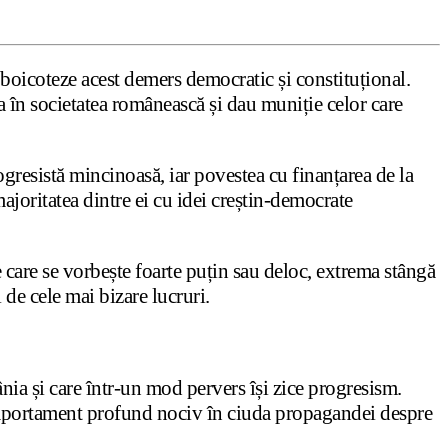
boicoteze acest demers democratic și constituțional.
ca în societatea românească și dau muniție celor care
ogresistă mincinoasă, iar povestea cu finanțarea de la
majoritatea dintre ei cu idei creștin-democrate
 care se vorbește foarte puțin sau deloc, extrema stângă
 de cele mai bizare lucruri.
ia și care într-un mod pervers își zice progresism.
 comportament profund nociv în ciuda propagandei despre