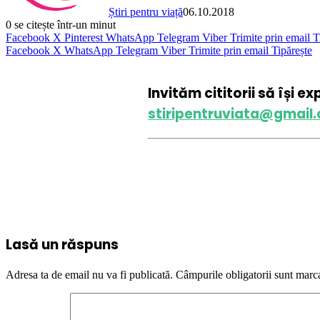
Știri pentru viață
06.10.2018
0
se citește într-un minut
Facebook
X
Pinterest
WhatsApp
Telegram
Viber
Trimite prin email
T
Facebook
X
WhatsApp
Telegram
Viber
Trimite prin email
Tipărește
Invităm cititorii să își e
stiripentruviata@gmail
Lasă un răspuns
Adresa ta de email nu va fi publicată.
Câmpurile obligatorii sunt marc