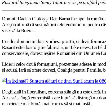
Pastorul timișorean Samy Tuțac a scris pe profilul pe
Domnii Dacian Cioloș și Dan Barna fac apel la români să
Aceștia afirmă că susținătorii referendumului pentru căs
visează la Roexit.
Cei doi domni nu doar vorbesc prostii, c
i dezinformează
Răsărit este doar o știre fabricată, un fake news. La fel 
conservatoare, doresc ieșirea României din Uniunea E
Liderii celor două formațiuni, prezentate adesea în mod
și acuză, fără să ofere dovezi, Coaliția pentru Familie, b
Deghizată în liberalism, extrema stângă nu este decât 
Această stângă extremistă, care luptă să distrugă nu doa
o societate mai bună, mai frumoasă și mai justă.