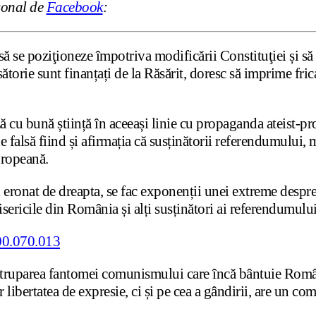
rsonal de
Facebook
:
 se poziţioneze împotriva modificării Constituţiei și să 
ătorie sunt finanțați de la Răsărit, doresc să imprime fri
 cu bună știință în aceeași linie cu propaganda ateist-pr
de falsă fiind și afirmația că susținătorii referendumului, 
uropeană.
 eronat de dreapta, se fac exponenții unei extreme despre
isericile din România și alți susținători ai referendumului
întruparea fantomei comunismului care încă bântuie Român
r libertatea de expresie, ci și pe cea a gândirii, are un