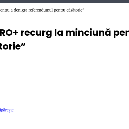
ntru a denigra referendumul pentru căsătorie”
i RO+ recurg la minciună pe
torie”
ipărește