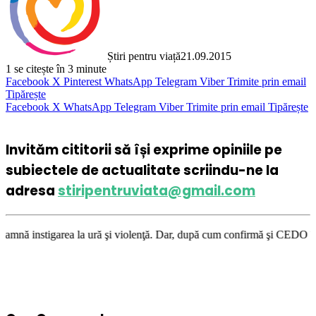
Știri pentru viață
21.09.2015
1
se citește în 3 minute
Facebook
X
Pinterest
WhatsApp
Telegram
Viber
Trimite prin email
Tipărește
Facebook
X
WhatsApp
Telegram
Viber
Trimite prin email
Tipărește
Invităm cititorii să își exprime opiniile pe
subiectele de actualitate scriindu-ne la
adresa
stiripentruviata@gmail.com
la ură şi violenţă. Dar, după cum confirmă şi CEDO în cazul Handyside vs