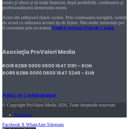
nostru şi altora şi să susţii financiar, după posibilităţi, continuarea şi
profesionalizarea demersului nostru.
Acest site utilizează fișiere cookie. Prin continuarea navigării, sunteți
de acord cu utilizarea acestui tip de fișiere. Mai multe informații pot
fi consultate prin accesarea
Politicii privind Fișierele Cookie
DONEAZĂ!
Asociaţia ProValori Media
RO18 RZBR 0000 0600 1647 3191 – RON
RO85 RZBR 0000 0600 1647 3246 – EUR
Politica de Confidențialitate
© Copyright ProValori Media 2026, Toate drepturile rezervate
Facebook
Facebook
X
WhatsApp
Telegram