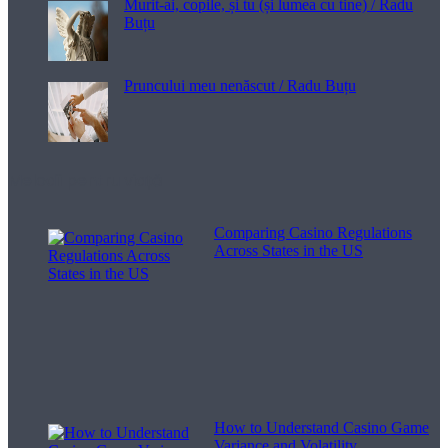
Murit-ai, copile, și tu (și lumea cu tine) / Radu
Buțu
Pruncului meu nenăscut / Radu Buțu
Melodii pentru viață
Comparing Casino Regulations
Across States in the US
How to Understand Casino Game
Variance and Volatility