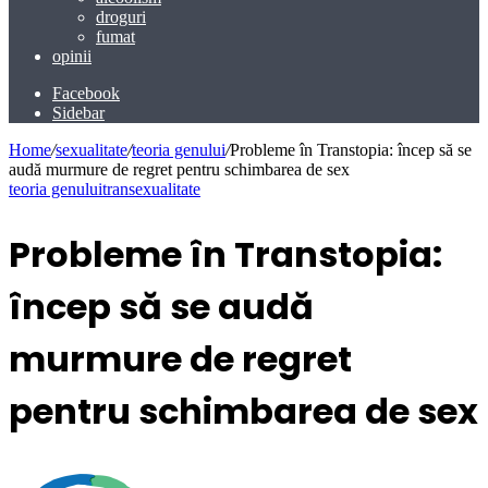
droguri
fumat
opinii
Facebook
Sidebar
Home
/
sexualitate
/
teoria genului
/
Probleme în Transtopia: încep să se
audă murmure de regret pentru schimbarea de sex
teoria genului
transexualitate
Probleme în Transtopia:
încep să se audă
murmure de regret
pentru schimbarea de sex