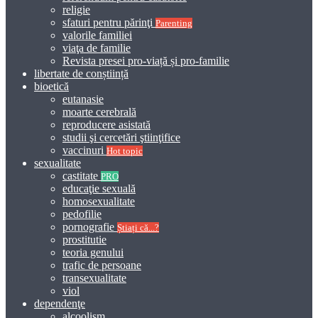
religie
sfaturi pentru părinţi
Parenting
valorile familiei
viaţa de familie
Revista presei pro-viață și pro-familie
libertate de conștiință
bioetică
eutanasie
moarte cerebrală
reproducere asistată
studii şi cercetări ştiinţifice
vaccinuri
Hot topic
sexualitate
castitate
PRO
educaţie sexuală
homosexualitate
pedofilie
pornografie
Știați că...?
prostitutie
teoria genului
trafic de persoane
transexualitate
viol
dependenţe
alcoolism