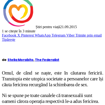
Știri pentru viață
21.09.2015
1
se citește în 3 minute
Facebook
X
Pinterest
WhatsApp
Telegram
Viber
Trimite prin email
Tipărește
de
Stella Morabito
,
The Federalist
Omul, de când se naște, este în căutarea fericirii.
Transtopia este utopica societate a persoanelor care își
căuta fericirea recurgând la schimbarea de sex.
Ni se spune pe toate canalele că transexualii sunt
oameni cărora operația respectivă le-a adus fericirea.