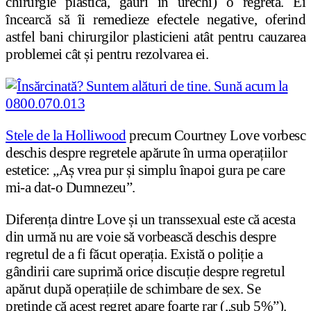
chirurgie plastică, găuri în urechi) o regretă. Ei
încearcă să îi remedieze efectele negative, oferind
astfel bani chirurgilor plasticieni atât pentru cauzarea
problemei cât și pentru rezolvarea ei.
Stele de la Holliwood
precum Courtney Love vorbesc
deschis despre regretele apărute în urma operațiilor
estetice: „Aș vrea pur și simplu înapoi gura pe care
mi-a dat-o Dumnezeu”.
Diferența dintre Love și un transsexual este că acesta
din urmă nu are voie să vorbească deschis despre
regretul de a fi făcut operația. Există o poliție a
gândirii care suprimă orice discuție despre regretul
apărut după operațiile de schimbare de sex. Se
pretinde că acest regret apare foarte rar („sub 5%”).