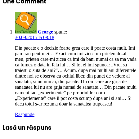
One Comment
George
spune:
30.09.2015 la 08:18
Din pacate e o decizie foarte grea care ii poate costa mult. Imi
pare rau pentru ei… Exact cum imi zicea un prieten de-al
meu, prieten care-mi zicea ca imi da bani numai ca sa ma vada
ca fumez o data in fata lui… Si tot el imi spunea: „Vrei sa
traiesti o suta de ani?”… Acum, dupa mai multi ani diferentele
dintre noi se observa cu ochiul liber, din punct de vedere al
sanatatii, si nu numai, din pacate. Un om care are grija de
sanatatea lui nu are grija numai de sanatate… Din pacate multi
oameni fac „experimente” pe propriul lor corp.
„Experiemente” care ii pot costa scump dupa ani si ani… Si
daca totul s-ar rezuma doar la sanatatea trupeasca!
Răspunde
Lasă un răspuns