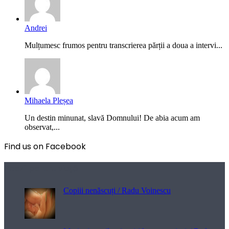
Andrei
Mulțumesc frumos pentru transcrierea părții a doua a intervi...
Mihaela Pleșea
Un destin minunat, slavă Domnului! De abia acum am
observat,...
Find us on Facebook
Poezii pentru viață
Copiii nenăscuți / Radu Voinescu