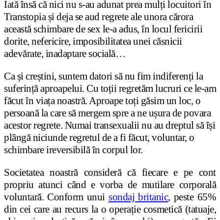
Iată însă că nici nu s-au adunat prea mulți locuitori în
Transtopia și deja se aud regrete ale unora cărora
această schimbare de sex le-a adus, în locul fericirii
dorite, nefericire, imposibilitatea unei căsnicii
adevărate, inadaptare socială…
Ca și creștini, suntem datori să nu fim indiferenți la
suferință aproapelui. Cu toții regretăm lucruri ce le-am
făcut în viața noastră. Aproape toți găsim un loc, o
persoană la care să mergem spre a ne ușura de povara
acestor regrete. Numai transexualii nu au dreptul să își
plângă niciunde regretul de a fi făcut, voluntar, o
schimbare ireversibilă în corpul lor.
Societatea noastră consideră că fiecare e pe cont
propriu atunci când e vorba de mutilare corporală
voluntară. Conform unui
sondaj britanic
, peste 65%
din cei care au recurs la o operație cosmetică (tatuaje,