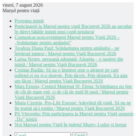
vineri, 7 august 2026
Marșul pentru viață
Povestea inimii
Participanții la Marșul pentru viață București 2026 au ascultat
în direct bătăile inimii unui copil nenăscut
Comunicat post-eveniment Marșul pentru Viață 2026 –
„Solidaritate pentru amândoi”
Teodora Diana Paul: Solidaritatea pentru amândoi – pe
înțelesul tuturor / Marșul pentru Viață București 2026
Larisa Negru, persoană adoptată: Adopția – o naștere din
inimă / Marșul pentru Viață București 2026
Cristian Budău: Să nu o împingi spre o alegere pe care
sufletul ei nu și-o dorește. Prin tăcere. Prin distanță. Eu asta
am făcut / Marșul pentru Viață București 2026
Mara Epuraș, Centrul Maternal Sf. Elena: Schimbarea nu ține
de cât de mare ești, ci de cât de mult îți pasă / Marșul pentru
Viață București 2026
Maria Czernin, Pro-Life Europe: Adevărul dă viață. Să nu ne
fie teamă să-l rostim / Marșul pentru Viață București 2026
PS Vincențiu: Prin participarea la Marșul pentru Viață spunem
„Da” iubirii
Noi Marșuri pentru Viață în județul Mureș: Luduș și Iernut
Caută