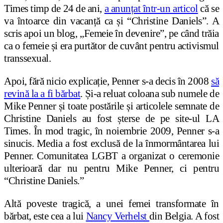
Times timp de 24 de ani,
a anunțat într-un articol
că se
va întoarce din vacanță ca și “Christine Daniels”. A
scris apoi un blog, „Femeie în devenire”, pe când trăia
ca o femeie și era purtător de cuvânt pentru activismul
transsexual.
Apoi, fără nicio explicație, Penner s-a decis în 2008
să
revină la a fi bărbat
. Și-a reluat coloana sub numele de
Mike Penner și toate postările și articolele semnate de
Christine Daniels au fost șterse de pe site-ul LA
Times. În mod tragic, în noiembrie 2009, Penner s-a
sinucis. Media a fost exclusă de la înmormântarea lui
Penner. Comunitatea LGBT a organizat o ceremonie
ulterioară dar nu pentru Mike Penner, ci pentru
“Christine Daniels.”
Altă poveste tragică, a unei femei transformate în
bărbat, este cea a lui
Nancy Verhelst
din Belgia. A fost