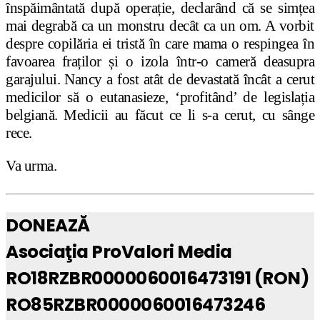
înspăimântată după operație, declarând că se simțea
mai degrabă ca un monstru decât ca un om. A vorbit
despre copilăria ei tristă în care mama o respingea în
favoarea fraților și o izola într-o cameră deasupra
garajului. Nancy a fost atât de devastată încât a cerut
medicilor să o eutanasieze, ‘profitând’ de legislația
belgiană. Medicii au făcut ce li s-a cerut, cu sânge
rece.
Va urma.
DONEAZĂ
Asociaţia ProValori Media
RO18RZBR0000060016473191 (RON)
RO85RZBR0000060016473246