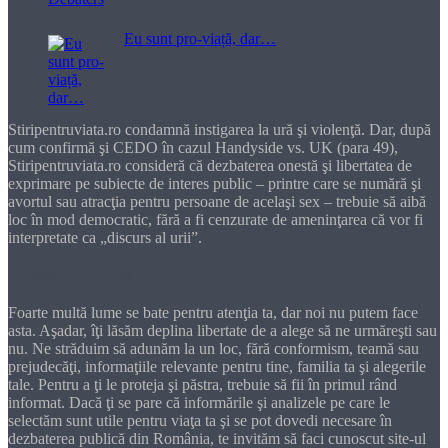
Eu sunt pro-viață, dar…
Stiripentruviata.ro condamnă instigarea la ură şi violenţă. Dar, după
cum confirmă şi CEDO în cazul Handyside vs. UK (para 49),
Stiripentruviata.ro consideră că dezbaterea onestă şi libertatea de
exprimare pe subiecte de interes public – printre care se numără şi
avortul sau atracţia pentru persoane de acelaşi sex – trebuie să aibă
loc în mod democratic, fără a fi cenzurate de ameninţarea că vor fi
interpretate ca „discurs al urii”.
Dragă cititorule
Foarte multă lume se bate pentru atenţia ta, dar noi nu putem face
asta. Aşadar, îţi lăsăm deplina libertate de a alege să ne urmăreşti sau
nu. Ne străduim să adunăm la un loc, fără conformism, teamă sau
prejudecăţi, informaţiile relevante pentru tine, familia ta şi alegerile
tale. Pentru a ţi le proteja şi păstra, trebuie să fii în primul rând
informat. Dacă ţi se pare că informările şi analizele pe care le
selectăm sunt utile pentru viaţa ta şi se pot dovedi necesare în
dezbaterea publică din România, te invităm să faci cunoscut site-ul