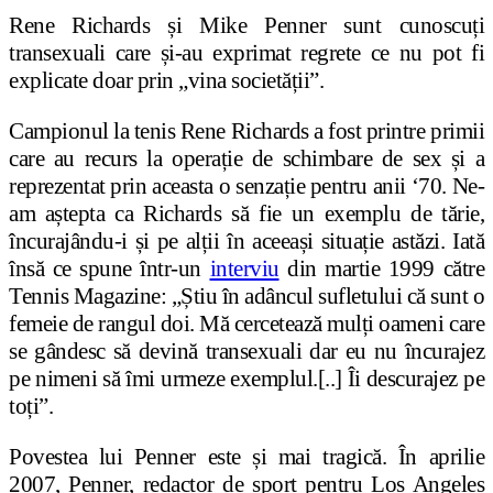
Rene Richards și Mike Penner sunt cunoscuți
transexuali care și-au exprimat regrete ce nu pot fi
explicate doar prin „vina societății”.
Campionul la tenis Rene Richards a fost printre primii
care au recurs la operație de schimbare de sex și a
reprezentat prin aceasta o senzație pentru anii ‘70. Ne-
am aștepta ca Richards să fie un exemplu de tărie,
încurajându-i și pe alții în aceeași situație astăzi. Iată
însă ce spune într-un
interviu
din martie 1999 către
Tennis Magazine: „Știu în adâncul sufletului că sunt o
femeie de rangul doi. Mă cercetează mulți oameni care
se gândesc să devină transexuali dar eu nu încurajez
pe nimeni să îmi urmeze exemplul.[..] Îi descurajez pe
toți”.
Povestea lui Penner este și mai tragică. În aprilie
2007, Penner, redactor de sport pentru Los Angeles