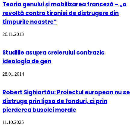
Teoria genului și mobilizarea franceză – „o
revoltă contra tiraniei de distrugere din
timpurile noastre”
26.11.2013
Studiile asupra creierului contrazic
ideologia de gen
28.01.2014
Robert Sighiartău: Proiectul european nu se
distruge prin lipsa de fonduri, ci prin
pierderea busolei morale
11.10.2025