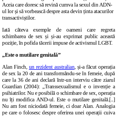
Aceia care doresc să revină cumva la sexul din ADN-
ul lor și să vorbească despre asta devin ținta atacurilor
transactiviștilor.
Iată câteva exemple de oameni care regreta
schimbarea de sex și și-au exprimat public această
poziție, în pofida tăcerii impuse de activismul LGBT.
„Este o mutilare genitală”
Alan Finch,
un rezident australian
, și-a făcut operația
de sex la 20 de ani transformându-se în femeie, după
care la 36 de ani declară într-un interviu către ziarul
Guardian (2004): „Transsexualismul e o invenție a
psihiatrilor. Nu e posibilă o schimbare de sex, operația
nu îți modifica AND-ul. Este o mutilare genitală.[..]
Nu am fost niciodată femeie, ci doar Alan. Analogia
pe care o folosesc despre oferirea unei operații cuiva