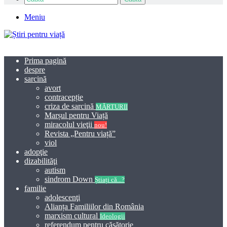
Meniu
Prima pagină
despre
sarcină
avort
contracepție
criza de sarcină
MĂRTURII
Marșul pentru Viață
miracolul vieţii
nou!
Revista „Pentru viață”
viol
adopţie
dizabilităţi
autism
sindrom Down
Știați că...?
familie
adolescenţi
Alianța Familiilor din România
marxism cultural
Ideologii
referendum pentru căsătorie