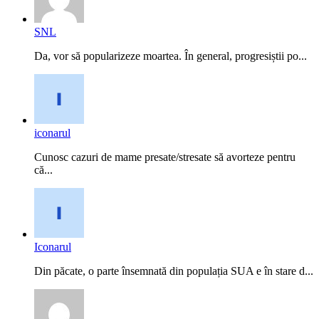
SNL
Da, vor să popularizeze moartea. În general, progresiștii po...
iconarul
Cunosc cazuri de mame presate/stresate să avorteze pentru
că...
Iconarul
Din păcate, o parte însemnată din populația SUA e în stare d...