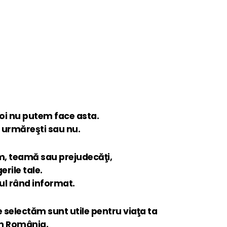
noi nu putem face asta.
e urmăreşti sau nu.
m, teamă sau prejudecăţi,
erile tale.
imul rând informat.
le selectăm sunt utile pentru viaţa ta
in România,