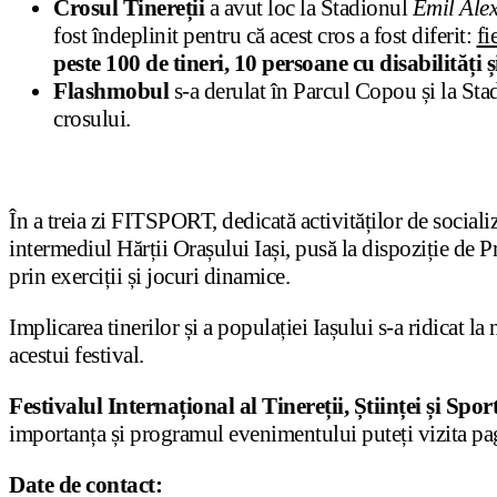
Crosul Tinereții
a avut loc la Stadionul
Emil Ale
fost îndeplinit pentru că acest cros a fost diferit:
fi
peste 100 de tineri, 10 persoane cu disabilități 
Flashmobul
s-a derulat în Parcul Copou și la St
crosului.
În a treia zi FITSPORT, dedicată activităților de sociali
intermediul Hărții Orașului Iași, pusă la dispoziție de Pri
prin exerciții și jocuri dinamice.
Implicarea tinerilor și a populației Iașului s-a ridicat la
acestui festival.
Festivalul Internațional al Tinereții, Științei și S
importanța și programul evenimentului puteți vizita 
Date de contact: