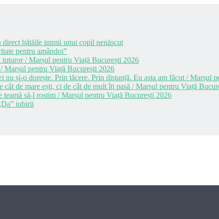
 direct bătăile inimii unui copil nenăscut
itate pentru amândoi”
 tuturor / Marșul pentru Viață București 2026
 / Marșul pentru Viață București 2026
i nu și-o dorește. Prin tăcere. Prin distanță. Eu asta am făcut / Marșul
cât de mare ești, ci de cât de mult îți pasă / Marșul pentru Viață Bucur
e teamă să-l rostim / Marșul pentru Viață București 2026
Da” iubirii