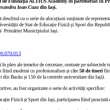
 de Fundația ALTIUS Academy în parteneriat cu Prim
exandru Ioan Cuza
din Iași.
st deschisă cu o serie de alocuțiuni susținute de reprezent
versității de Stat de Educație Fizică și Sport din Repu
ai Primăriei Municipiului Iași.
eri în plen ale temelor de cercetare, centrate pe subiectele
op fiind moderat cu profesionalism și câte
50 de tineri
fii
i
din Bacău și 150 de la centrele universitare din Iași).
tive, au fost organizate o serie de activități specifice:
cație Fizică și Sport din Iași, participarea fiind punctată