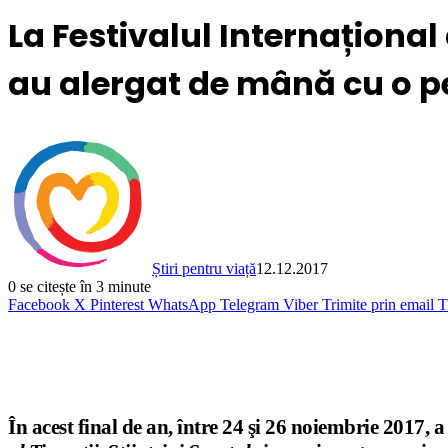
La Festivalul Internațional a
au alergat de mână cu o pe
Știri pentru viață
12.12.2017
0
se citește în 3 minute
Facebook
X
Pinterest
WhatsApp
Telegram
Viber
Trimite prin email
T
În acest final de an, între 24 şi 26 noiembrie 2017, 