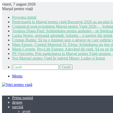
vineri, 7 august 2026
Marșul pentru viață
Povestea inimii
Participanții la Marșul pentru viață București 2026 au ascultat în
Comunicat post-eveniment Marșul pentru Viață 2026 – „Solidar
Teodora Diana Paul: Solidaritatea pentru amândoi – pe înțelesul
Larisa Negru, persoană adoptată: Adopția – o naștere din inimă
Cristian Budău: Să nu o împingi spre o alegere pe care sufletul e
Mara Epuraș, Centrul Maternal Sf. Elena: Schimbarea nu ține de 
Maria Czernin, Pro-Life Europe: Adevărul dă viață. Să nu ne fi
PS Vincențiu: Prin participarea la Marșul pentru Viață spunem „
Noi Marșuri pentru Viață în județul Mureș: Luduș și Iernut
Caută
Meniu
Prima pagină
despre
sarcină
avort