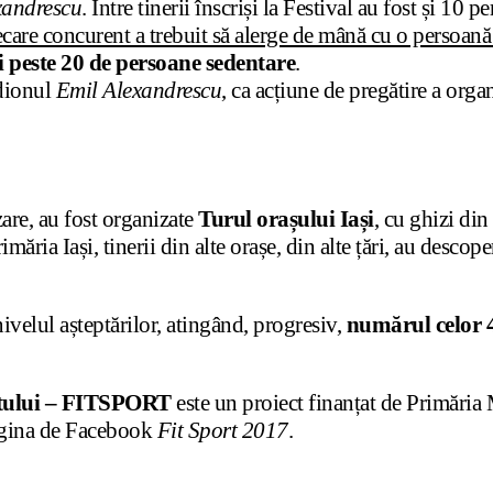
xandrescu
. Între tinerii înscriși la Festival au fost și 10
ecare concurent a trebuit să alerge de mână cu o persoană 
și peste 20 de persoane sedentare
.
adionul
Emil Alexandrescu
, ca acțiune de pregătire a orga
zare, au fost organizate
Turul orașului Iași
, cu ghizi din
măria Iași, tinerii din alte orașe, din alte țări, au descop
 nivelul așteptărilor, atingând, progresiv,
numărul celor 4
portului – FITSPORT
este un proiect finanțat de Primăria 
pagina de Facebook
Fit Sport 2017
.