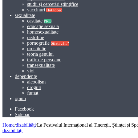
studii şi cercetări ştiinţifice
vaccinuri
Hot topic
sexualitate
castitate
PRO
educaţie sexuală
homosexualitate
pedofilie
pornografie
Știați că...?
prostitutie
teoria genului
trafic de persoane
transexualitate
viol
dependenţe
alcoolism
droguri
fumat
opinii
Facebook
Sidebar
Home
/
dizabilităţi
/
La Festivalul Internațional al Tinereții, Științei și S
dizabilităţi