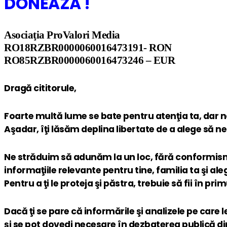
DONEAZĂ !
Asociaţia ProValori Media
RO18RZBR0000060016473191- RON
RO85RZBR0000060016473246 – EUR
Dragă cititorule,
Foarte multă lume se bate pentru atenţia ta, dar 
Aşadar, îţi lăsăm deplina libertate de a alege să n
Ne străduim să adunăm la un loc, fără conformis
informaţiile relevante pentru tine, familia ta şi aleg
Pentru a ţi le proteja şi păstra, trebuie să fii în pr
Dacă ţi se pare că informările şi analizele pe care 
şi se pot dovedi necesare în dezbaterea publică d