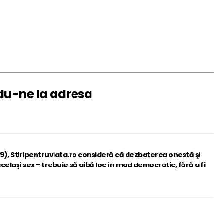
ndu-ne la
adresa
9), Stiripentruviata.ro consideră că dezbaterea onestă şi
elaşi sex – trebuie să aibă loc în mod democratic, fără a fi