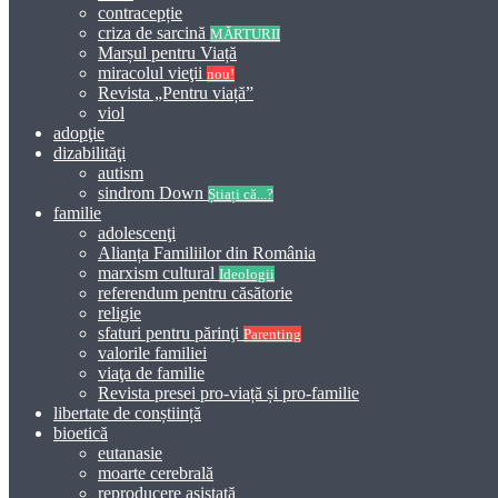
contracepție
criza de sarcină
MĂRTURII
Marșul pentru Viață
miracolul vieţii
nou!
Revista „Pentru viață”
viol
adopţie
dizabilităţi
autism
sindrom Down
Știați că...?
familie
adolescenţi
Alianța Familiilor din România
marxism cultural
Ideologii
referendum pentru căsătorie
religie
sfaturi pentru părinţi
Parenting
valorile familiei
viaţa de familie
Revista presei pro-viață și pro-familie
libertate de conștiință
bioetică
eutanasie
moarte cerebrală
reproducere asistată