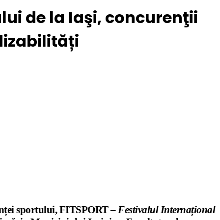
ului de la Iaşi, concurenţii
zabilități
științei sportului, FITSPORT –
Festivalul Internațional