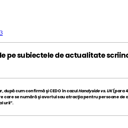
3
iile pe subiectele de actualitate scrii
ar, după cum confirmă şi CEDO în cazul
Handyside vs. UK
(para 4
re care se numără şi avortul sau atracţia pentru persoane de ac
 urii”.