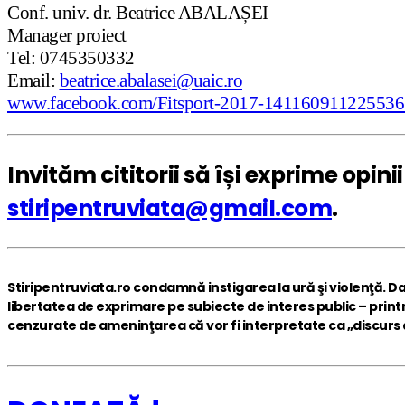
Conf. univ. dr. Beatrice ABALAȘEI
Manager proiect
Tel: 0745350332
Email:
beatrice.abalasei@uaic.ro
www.facebook.com/Fitsport-2017-141160911225536
Invităm cititorii să își exprime opin
stiripentruviata@gmail.com
.
Stiripentruviata.ro condamnă instigarea la ură şi violenţă. D
libertatea de exprimare pe subiecte de interes public – print
cenzurate de ameninţarea că vor fi interpretate ca „discurs al