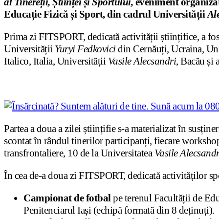
al Tinereții, Științei și Sportului,
eveniment organizat
Educație Fizică și Sport, din cadrul Universității
Al
Prima zi FITSPORT, dedicată activității științifice, a fo
Universității
Yuryi Fedkovici
din Cernăuți, Ucraina, Uni
Italico, Italia, Universității
Vasile Alecsandri
, Bacău și 
Partea a doua a zilei științifie s-a materializat în susțin
scontat în rândul tinerilor participanți, fiecare worksh
transfrontaliere, 10 de la Universitatea
Vasile Alecsandr
În cea de-a doua zi FITSPORT, dedicată activităților spor
Campionat de fotbal
pe terenul Facultății de Edu
Penitenciarul Iași (echipă formată din 8 deținuți).