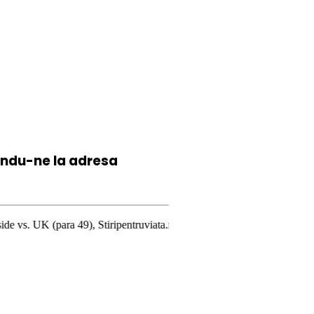
iindu-ne la
adresa
), Stiripentruviata.ro consideră că dezbaterea onestă şi libertatea de e