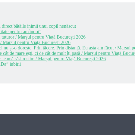
 direct bătăile inimii unui copil nenăscut
itate pentru amândoi”
 tuturor / Marșul pentru Viață București 2026
 / Marșul pentru Viață București 2026
i nu și-o dorește. Prin tăcere. Prin distanță. Eu asta am făcut / Marșul
cât de mare ești, ci de cât de mult îți pasă / Marșul pentru Viață Bucur
e teamă să-l rostim / Marșul pentru Viață București 2026
Da” iubirii