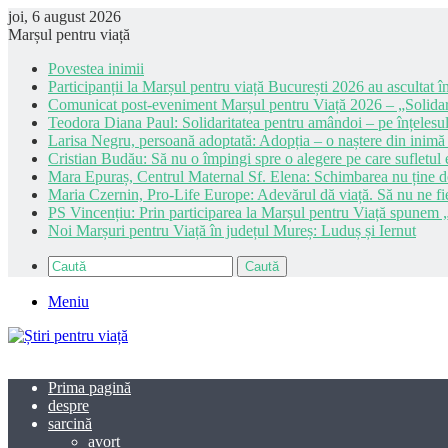
joi, 6 august 2026
Marșul pentru viață
Povestea inimii
Participanții la Marșul pentru viață București 2026 au ascultat în
Comunicat post-eveniment Marșul pentru Viață 2026 – „Solidar
Teodora Diana Paul: Solidaritatea pentru amândoi – pe înțelesul
Larisa Negru, persoană adoptată: Adopția – o naștere din inimă
Cristian Budău: Să nu o împingi spre o alegere pe care sufletul e
Mara Epuraș, Centrul Maternal Sf. Elena: Schimbarea nu ține de 
Maria Czernin, Pro-Life Europe: Adevărul dă viață. Să nu ne fi
PS Vincențiu: Prin participarea la Marșul pentru Viață spunem „
Noi Marșuri pentru Viață în județul Mureș: Luduș și Iernut
Caută
Meniu
Prima pagină
despre
sarcină
avort