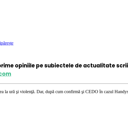
ipărește
xprime opiniile pe subiectele de actualitate scr
.com
lenţă. Dar, după cum confirmă şi CEDO în cazul Handyside vs. UK (para 49