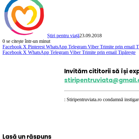
Știri pentru viață
23.09.2018
0
se citește într-un minut
Facebook
X
Pinterest
WhatsApp
Telegram
Viber
Trimite prin email
T
Facebook
X
WhatsApp
Telegram
Viber
Trimite prin email
Tipărește
Invităm cititorii să își e
stiripentruviata@gmail
DISCLAIMER: Stiripentruviata.ro condamnă instigarea la ură şi vio
Lasă un răspuns