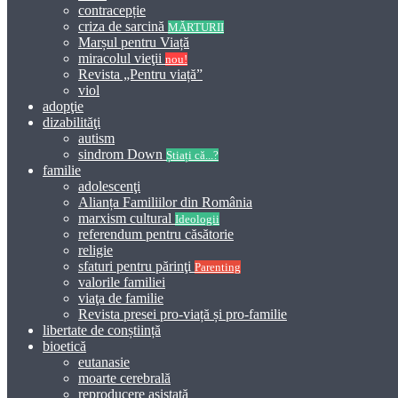
contracepție
criza de sarcină
MĂRTURII
Marșul pentru Viață
miracolul vieţii
nou!
Revista „Pentru viață”
viol
adopţie
dizabilităţi
autism
sindrom Down
Știați că...?
familie
adolescenţi
Alianța Familiilor din România
marxism cultural
Ideologii
referendum pentru căsătorie
religie
sfaturi pentru părinţi
Parenting
valorile familiei
viaţa de familie
Revista presei pro-viață și pro-familie
libertate de conștiință
bioetică
eutanasie
moarte cerebrală
reproducere asistată