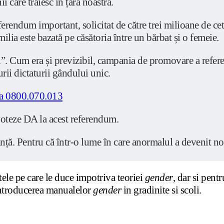
i care trăiesc în țara noastră.
rendum important, solicitat de către trei milioane de cet
ilia este bazată pe căsătoria între un bărbat și o femeie.
i”. Cum era și previzibil, campania de promovare a refer
rii dictaturii gândului unic.
 voteze DA la acest referendum.
ă. Pentru că într-o lume în care anormalul a devenit nor
le pe care le duce impotriva teoriei
gender
, dar si pentr
introducerea manualelor
gender
in gradinite si scoli.