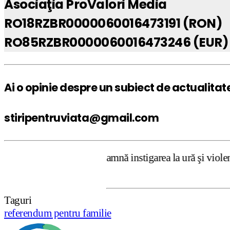
Asociaţia ProValori Media
RO18RZBR0000060016473191 (RON)
RO85RZBR0000060016473246 (EUR)
Ai o opinie despre un subiect de actualitat
stiripentruviata@gmail.com
ata.ro condamnă instigarea la ură şi violenţă. Dar, după 
Taguri
referendum pentru familie