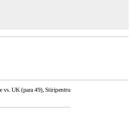
 Stiripentruviata.ro consideră că dezbaterea onestă şi li