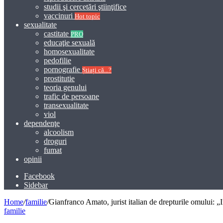
studii şi cercetări ştiinţifice
vaccinuri
Hot topic
sexualitate
castitate
PRO
educaţie sexuală
homosexualitate
pedofilie
pornografie
Știați că...?
prostitutie
teoria genului
trafic de persoane
transexualitate
viol
dependenţe
alcoolism
droguri
fumat
opinii
Facebook
Sidebar
Home
/
familie
/
Gianfranco Amato, jurist italian de drepturile omului: „I
familie