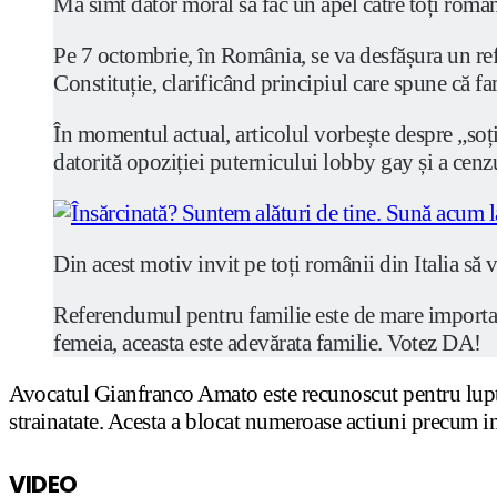
Mă simt dator moral să fac un apel către toți români
Pe 7 octombrie, în România, se va desfășura un refe
Constituție, clarificând principiul care spune că fam
În momentul actual, articolul vorbește despre „soț
datorită opoziției puternicului lobby gay și a cenzu
Din acest motiv invit pe toți românii din Italia să
Referendumul pentru familie este de mare importanț
femeia, aceasta este adevărata familie. Votez DA!
Avocatul Gianfranco Amato este recunoscut pentru lupte
strainatate. Acesta a blocat numeroase actiuni precum 
VIDEO