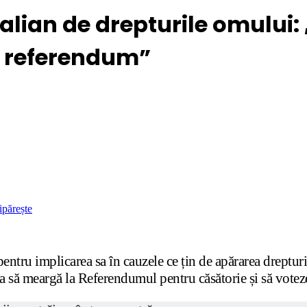
alian de drepturile omului: „
st referendum”
ipărește
entru implicarea sa în cauzele ce țin de apărarea dreptur
lia să meargă la Referendumul pentru căsătorie și să vote