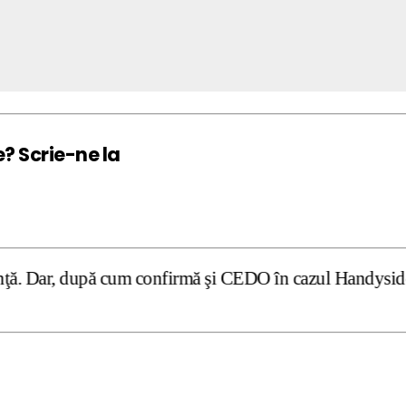
e? Scrie-ne la
cum confirmă şi CEDO în cazul Handyside vs. UK (para 49),