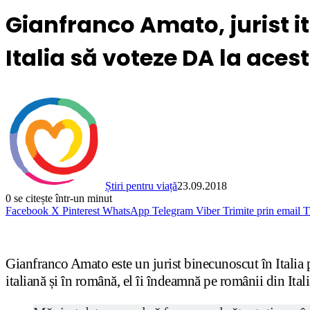
Gianfranco Amato, jurist it
Italia să voteze DA la ace
Știri pentru viață
23.09.2018
0
se citește într-un minut
Facebook
X
Pinterest
WhatsApp
Telegram
Viber
Trimite prin email
T
Gianfranco Amato este un jurist binecunoscut în Italia p
italiană și în română, el îi îndeamnă pe românii din Ita