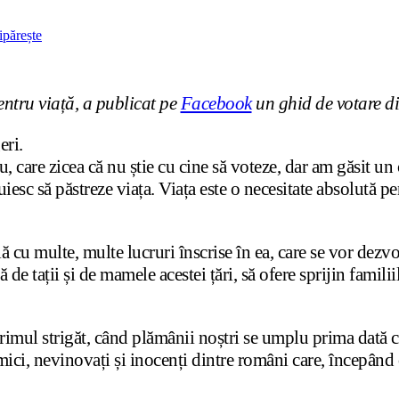
ipărește
entru viață, a publicat pe
Facebook
un ghid de votare di
eri.
, care zicea că nu știe cu cine să voteze, dar am găsit un 
uiesc să păstreze viața. Viața este o necesitate absolută p
ă cu multe, multe lucruri înscrise în ea, care se vor dezv
 de tații și de mamele acestei țări, să ofere sprijin familii
mul strigăt, când plămânii noștri se umplu prima dată cu 
ici, nevinovați și inocenți dintre români care, începând