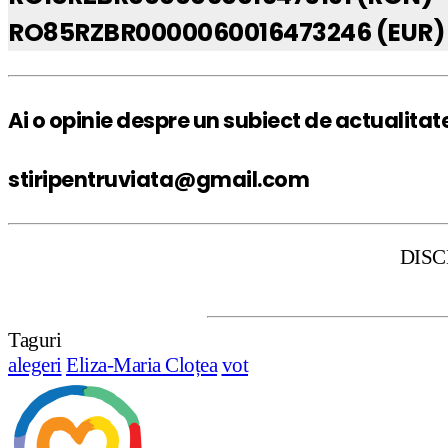
RO85RZBR0000060016473246 (EUR)
Ai o opinie despre un subiect de actualitat
stiripentruviata@gmail.com
DISCLAIMER: Stiri
Taguri
alegeri
Eliza-Maria Cloțea
vot