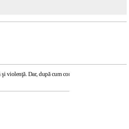
r, după cum confirmă şi CEDO în cazul Handyside vs. UK (p