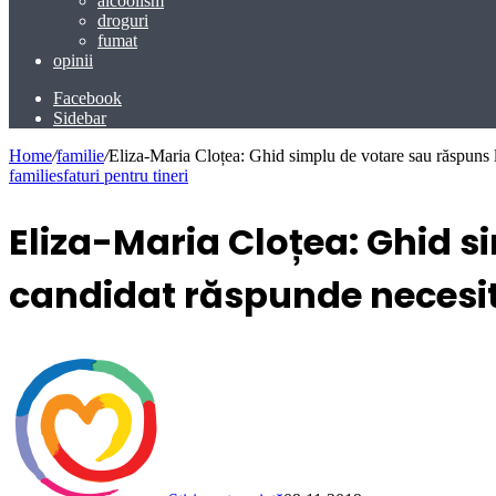
alcoolism
droguri
fumat
opinii
Facebook
Sidebar
Home
/
familie
/
Eliza-Maria Cloțea: Ghid simplu de votare sau răspuns l
familie
sfaturi pentru tineri
Eliza-Maria Cloțea: Ghid s
candidat răspunde necesit