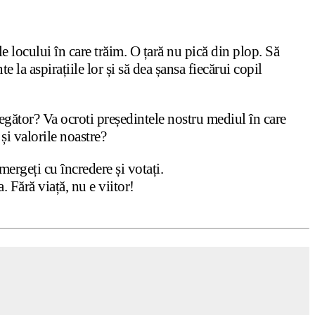
ile locului în care trăim. O țară nu pică din plop. Să
te la aspirațiile lor și să dea șansa fiecărui copil
alegător? Va ocroti președintele nostru mediul în care
 și valorile noastre?
mergeți cu încredere și votați.
. Fără viață, nu e viitor!