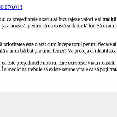
bui ca președintele nostru să încurajeze valorile și tradiți
țara noastră, pentru că ea există și datorită lor. Să ia amin
ă prioritatea este clară: cum începe totul pentru fiecare 
lă a unui bărbat și a unei femei? Va proteja el identitatea
ea este președintele nostru, care ocrotește viața noastră, 
 În medicină trebuie să existe semne vitale ca să poți trata