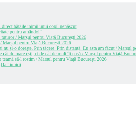
 direct bătăile inimii unui copil nenăscut
itate pentru amândoi”
 tuturor / Marșul pentru Viață București 2026
 / Marșul pentru Viață București 2026
i nu și-o dorește. Prin tăcere. Prin distanță. Eu asta am făcut / Marșul
cât de mare ești, ci de cât de mult îți pasă / Marșul pentru Viață Bucur
e teamă să-l rostim / Marșul pentru Viață București 2026
Da” iubirii