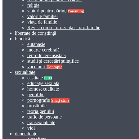
religie
sfaturi pentru părinţi
Parenting
valorile familiei
viaţa de familie
Revista presei pro-viață și pro-familie
libertate de conștiință
bioetică
eutanasie
moarte cerebrală
reproducere asistată
studii şi cercetări ştiinţifice
vaccinuri
Hot topic
sexualitate
castitate
PRO
educaţie sexuală
homosexualitate
pedofilie
pornografie
Știați că...?
prostitutie
teoria genului
trafic de persoane
transexualitate
viol
dependenţe