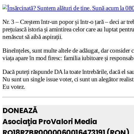
Nr. 3 – Creștem într-un popor și într-o țară – deci ar tre
prețuiască istoria și amintirea celor care au luptat pentru 
nenăscut să aibă aspirații.
Bineînțeles, sunt multe altele de adăugat, dar consider c
viața apare în mod firesc: familia iubitoare și responsabi
Dacă puteți răspunde DA la toate întrebările, dacă el sau 
Nu sunt un single issue voter, ci sunt un alegător realist.
Eu votez.
DONEAZĂ
Asociaţia ProValori Media
RO18RZBR0000060016473191 (RON)