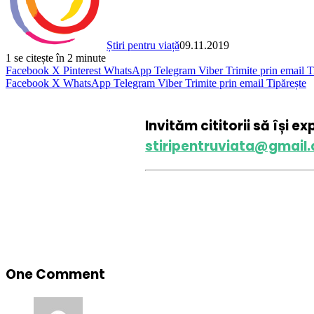
Știri pentru viață
09.11.2019
1
se citește în 2 minute
Facebook
X
Pinterest
WhatsApp
Telegram
Viber
Trimite prin email
T
Facebook
X
WhatsApp
Telegram
Viber
Trimite prin email
Tipărește
Invităm cititorii să își e
stiripentruviata@gmail
One Comment