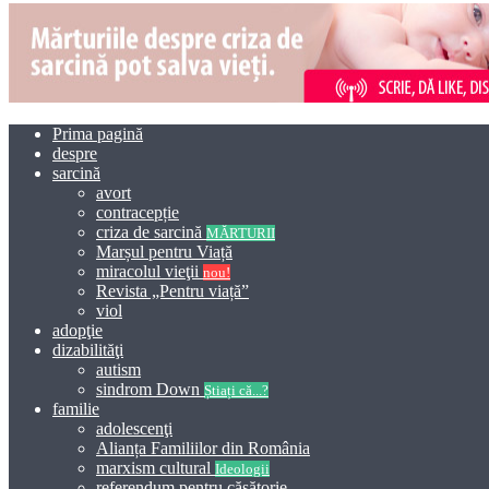
Prima pagină
despre
sarcină
avort
contracepție
criza de sarcină
MĂRTURII
Marșul pentru Viață
miracolul vieţii
nou!
Revista „Pentru viață”
viol
adopţie
dizabilităţi
autism
sindrom Down
Știați că...?
familie
adolescenţi
Alianța Familiilor din România
marxism cultural
Ideologii
referendum pentru căsătorie