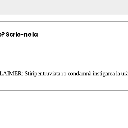
e? Scrie-ne la
pentruviata.ro condamnă instigarea la ură şi violenţă. Da