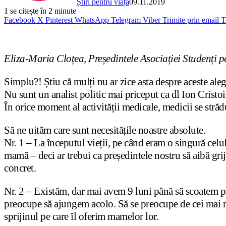
Știri pentru viață
09.11.2019
1
se citește în 2 minute
Facebook
X
Pinterest
WhatsApp
Telegram
Viber
Trimite prin email
T
Eliza-Maria Cloțea, Președintele Asociației Studenți p
Simplu?! Știu că mulți nu ar zice asta despre aceste aleg
Nu sunt un analist politic mai priceput ca dl Ion Cristoiu
În orice moment al activității medicale, medicii se străd
Să ne uităm care sunt necesitățile noastre absolute.
Nr. 1 – La începutul vieții, pe când eram o singură celul
mamă – deci ar trebui ca președintele nostru să aibă grijă
concret.
Nr. 2 – Existăm, dar mai avem 9 luni până să scoatem pri
preocupe să ajungem acolo. Să se preocupe de cei mai m
sprijinul pe care îl oferim mamelor lor.