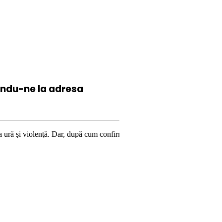
iindu-ne la
adresa
. Dar, după cum confirmă şi CEDO în cazul Handyside vs. UK (para 49), St