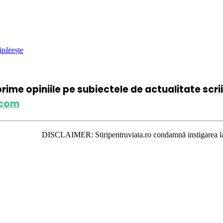
ipărește
xprime opiniile pe subiectele de actualitate scr
.com
DISCLAIMER: Stiripentruviata.ro condamnă instigarea la ură şi violenţă