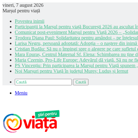
vineri, 7 august 2026
Marșul pentru viață
Povestea inimii
Participanții la Marșul pentru viață București 2026 au ascultat în
Comunicat post-eveniment Marșul pentru Viață 2026 – „Solidar
Teodora Diana Paul: Solidaritatea pentru amândoi – pe înțelesul
Larisa Negru, persoană adoptată: Adopția – o naștere din inimă
Cristian Budău: Să nu o împingi spre o alegere pe care sufletul e
Mara Epuraș, Centrul Maternal Sf. Elena: Schimbarea nu ține de 
Maria Czernin, Pro-Life Europe: Adevărul dă viață. Să nu ne fi
PS Vincențiu: Prin participarea la Marșul pentru Viață spunem „
Noi Marșuri pentru Viață în județul Mureș: Luduș și Iernut
Caută
Meniu