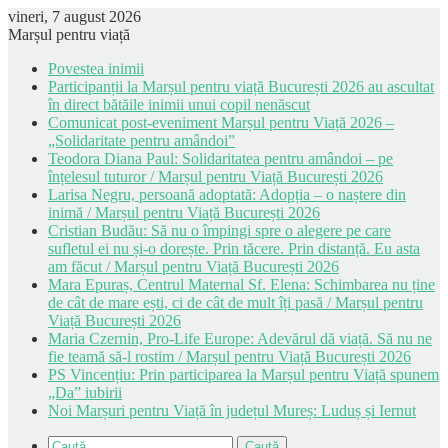
vineri, 7 august 2026
Marșul pentru viață
Povestea inimii
Participanții la Marșul pentru viață București 2026 au ascultat
în direct bătăile inimii unui copil nenăscut
Comunicat post-eveniment Marșul pentru Viață 2026 –
„Solidaritate pentru amândoi”
Teodora Diana Paul: Solidaritatea pentru amândoi – pe
înțelesul tuturor / Marșul pentru Viață București 2026
Larisa Negru, persoană adoptată: Adopția – o naștere din
inimă / Marșul pentru Viață București 2026
Cristian Budău: Să nu o împingi spre o alegere pe care
sufletul ei nu și-o dorește. Prin tăcere. Prin distanță. Eu asta
am făcut / Marșul pentru Viață București 2026
Mara Epuraș, Centrul Maternal Sf. Elena: Schimbarea nu ține
de cât de mare ești, ci de cât de mult îți pasă / Marșul pentru
Viață București 2026
Maria Czernin, Pro-Life Europe: Adevărul dă viață. Să nu ne
fie teamă să-l rostim / Marșul pentru Viață București 2026
PS Vincențiu: Prin participarea la Marșul pentru Viață spunem
„Da” iubirii
Noi Marșuri pentru Viață în județul Mureș: Luduș și Iernut
Caută