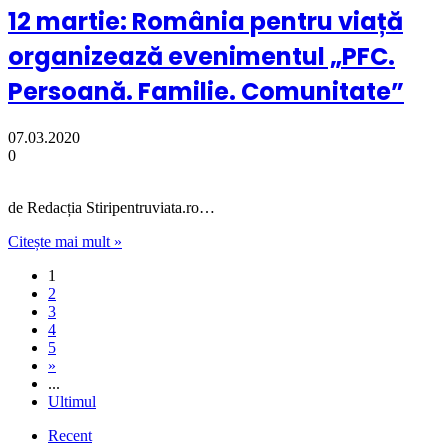
12 martie: România pentru viață
organizează evenimentul „PFC.
Persoană. Familie. Comunitate”
07.03.2020
0
de Redacția Stiripentruviata.ro…
Citește mai mult »
1
2
3
4
5
»
...
Ultimul
Recent