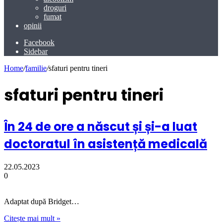
droguri
fumat
opinii
Facebook
Sidebar
Home
/
familie
/
sfaturi pentru tineri
sfaturi pentru tineri
În 24 de ore a născut și și-a luat
doctoratul în asistență medicală
22.05.2023
0
Adaptat după Bridget…
Citește mai mult »