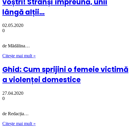
voștri! Strânși împreună, unii
lângă alții…
02.05.2020
0
de Mădălina…
Citește mai mult »
Ghid: Cum sprijini o femeie victimă
a violenței domestice
27.04.2020
0
de Redacția…
Citește mai mult »