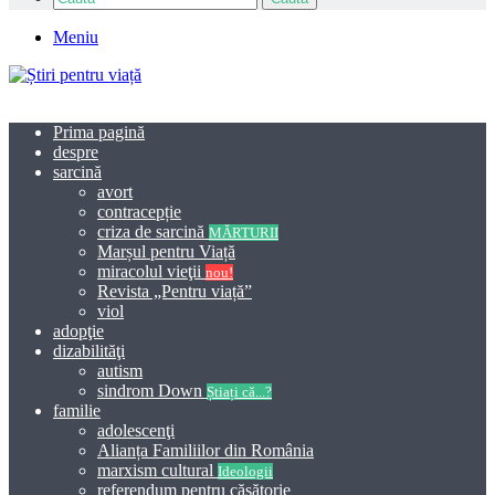
Meniu
Prima pagină
despre
sarcină
avort
contracepție
criza de sarcină
MĂRTURII
Marșul pentru Viață
miracolul vieţii
nou!
Revista „Pentru viață”
viol
adopţie
dizabilităţi
autism
sindrom Down
Știați că...?
familie
adolescenţi
Alianța Familiilor din România
marxism cultural
Ideologii
referendum pentru căsătorie