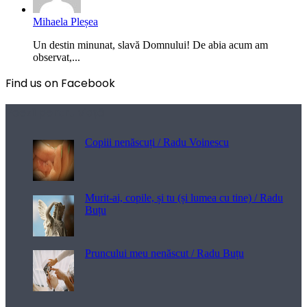
Mihaela Pleșea
Un destin minunat, slavă Domnului! De abia acum am
observat,...
Find us on Facebook
Poezii pentru viață
Copiii nenăscuți / Radu Voinescu
Murit-ai, copile, și tu (și lumea cu tine) / Radu
Buțu
Pruncului meu nenăscut / Radu Buțu