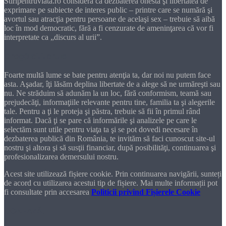
Stiripentruviata.ro consideră că dezbaterea onestă şi libertatea de
exprimare pe subiecte de interes public – printre care se numără şi
avortul sau atracţia pentru persoane de acelaşi sex – trebuie să aibă
loc în mod democratic, fără a fi cenzurate de ameninţarea că vor fi
interpretate ca „discurs al urii”.
Dragă cititorule
Foarte multă lume se bate pentru atenţia ta, dar noi nu putem face
asta. Aşadar, îţi lăsăm deplina libertate de a alege să ne urmăreşti sau
nu. Ne străduim să adunăm la un loc, fără conformism, teamă sau
prejudecăţi, informaţiile relevante pentru tine, familia ta şi alegerile
tale. Pentru a ţi le proteja şi păstra, trebuie să fii în primul rând
informat. Dacă ţi se pare că informările şi analizele pe care le
selectăm sunt utile pentru viaţa ta şi se pot dovedi necesare în
dezbaterea publică din România, te invităm să faci cunoscut site-ul
nostru şi altora şi să susţii financiar, după posibilităţi, continuarea şi
profesionalizarea demersului nostru.
Acest site utilizează fișiere cookie. Prin continuarea navigării, sunteți
de acord cu utilizarea acestui tip de fișiere. Mai multe informații pot
fi consultate prin accesarea
Politicii privind Fișierele Cookie
DONEAZĂ!