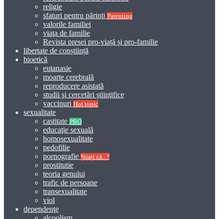
religie
sfaturi pentru părinţi
Parenting
valorile familiei
viaţa de familie
Revista presei pro-viață și pro-familie
libertate de conștiință
bioetică
eutanasie
moarte cerebrală
reproducere asistată
studii şi cercetări ştiinţifice
vaccinuri
Hot topic
sexualitate
castitate
PRO
educaţie sexuală
homosexualitate
pedofilie
pornografie
Știați că...?
prostitutie
teoria genului
trafic de persoane
transexualitate
viol
dependenţe
alcoolism