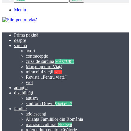
Meniu
Prima pagină
despre
sarcină
avort
contracepție
criza de sarcină
MĂRTURII
Marșul pentru Viață
miracolul vieţii
nou!
Revista „Pentru viață”
viol
adopţie
dizabilităţi
autism
sindrom Down
Știați că...?
familie
adolescenţi
Alianța Familiilor din România
marxism cultural
Ideologii
referendum pentru căsătorie