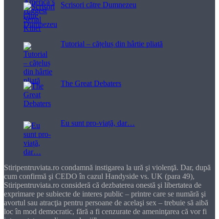
Scrisori către Dumnezeu
Tutorial – cățeluș din hârtie pliată
The Great Debaters
Eu sunt pro-viață, dar…
Stiripentruviata.ro condamnă instigarea la ură şi violenţă. Dar, după
cum confirmă şi CEDO în cazul Handyside vs. UK (para 49),
Stiripentruviata.ro consideră că dezbaterea onestă şi libertatea de
exprimare pe subiecte de interes public – printre care se numără şi
avortul sau atracţia pentru persoane de acelaşi sex – trebuie să aibă
loc în mod democratic, fără a fi cenzurate de ameninţarea că vor fi