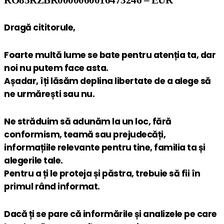
RO85RZBR0000060016473246 – EUR
Dragă cititorule,
Foarte multă lume se bate pentru atenția ta, dar
noi nu putem face asta.
Așadar, îți lăsăm deplina libertate de a alege să
ne urmărești sau nu.
Ne străduim să adunăm la un loc, fără
conformism, teamă sau prejudecăți,
informațiile relevante pentru tine, familia ta și
alegerile tale.
Pentru a ți le proteja și păstra, trebuie să fii în
primul rând informat.
Dacă ți se pare că informările și analizele pe care