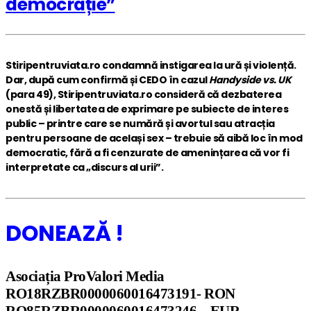
democrație”
Stiripentruviata.ro condamnă instigarea la ură și violență.
Dar, după cum confirmă și CEDO în cazul
Handyside vs. UK
(para 49), Stiripentruviata.ro consideră că dezbaterea
onestă și libertatea de exprimare pe subiecte de interes
public – printre care se numără și avortul sau atracția
pentru persoane de același sex – trebuie să aibă loc în mod
democratic, fără a fi cenzurate de amenințarea că vor fi
interpretate ca „discurs al urii”.
DONEAZĂ !
Asociația ProValori Media
RO18RZBR0000060016473191- RON