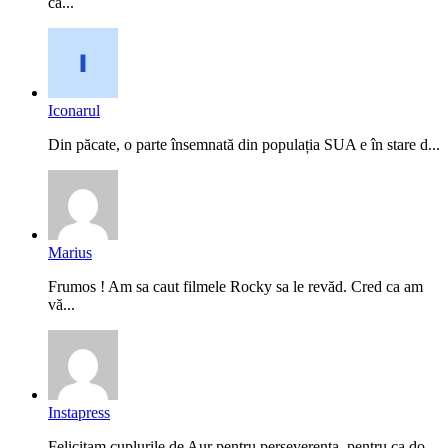
că...
Iconarul
Din păcate, o parte însemnată din populația SUA e în stare d...
Marius
Frumos ! Am sa caut filmele Rocky sa le revăd. Cred ca am
vă...
Instapress
Felicitam cuplurile de Aur pentru perseverenta, pentru ca do...