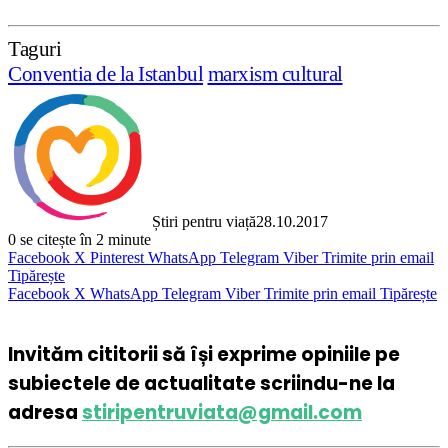
Taguri
Conventia de la Istanbul
marxism cultural
Știri pentru viață
28.10.2017
0
se citește în 2 minute
Facebook
X
Pinterest
WhatsApp
Telegram
Viber
Trimite prin email
Tipărește
Facebook
X
WhatsApp
Telegram
Viber
Trimite prin email
Tipărește
Invităm cititorii să își exprime opiniile pe
subiectele de actualitate scriindu-ne la
adresa
stiripentruviata@gmail.com