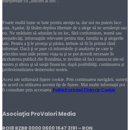
interpretate ca „discurs al urii”.
Dragă cititorule
Foarte multă lume se bate pentru atenţia ta, dar noi nu putem face
asta. Aşadar, îţi lăsăm deplina libertate de a alege să ne urmăreşti sau
nu. Ne străduim să adunăm la un loc, fără conformism, teamă sau
prejudecăţi, informaţiile relevante pentru tine, familia ta şi alegerile
tale. Pentru a ţi le proteja şi păstra, trebuie să fii în primul rând
informat. Dacă ţi se pare că informările şi analizele pe care le
selectăm sunt utile pentru viaţa ta şi se pot dovedi necesare în
dezbaterea publică din România, te invităm să faci cunoscut site-ul
nostru şi altora şi să susţii financiar, după posibilităţi, continuarea şi
profesionalizarea demersului nostru.
Acest site utilizează fișiere cookie. Prin continuarea navigării, sunteți
de acord cu utilizarea acestui tip de fișiere. Mai multe informații pot
fi consultate prin accesarea
Politicii privind Fișierele Cookie
DONEAZĂ!
Asociaţia ProValori Media
RO18 RZBR 0000 0600 1647 3191 – RON