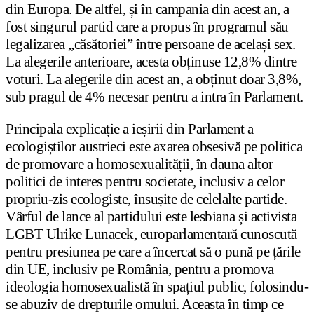
din Europa. De altfel, și în campania din acest an, a
fost singurul partid care a propus în programul său
legalizarea „căsătoriei” între persoane de același sex.
La alegerile anterioare, acesta obținuse 12,8% dintre
voturi. La alegerile din acest an, a obținut doar 3,8%,
sub pragul de 4% necesar pentru a intra în Parlament.
Principala explicație a ieșirii din Parlament a
ecologiștilor austrieci este axarea obsesivă pe politica
de promovare a homosexualității, în dauna altor
politici de interes pentru societate, inclusiv a celor
propriu-zis ecologiste, însușite de celelalte partide.
Vârful de lance al partidului este lesbiana și activista
LGBT Ulrike Lunacek, europarlamentară cunoscută
pentru presiunea pe care a încercat să o pună pe țările
din UE, inclusiv pe România, pentru a promova
ideologia homosexualistă în spațiul public, folosindu-
se abuziv de drepturile omului. Aceasta în timp ce