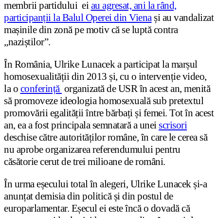
membrii partidului ei
au agresat, ani la rând,
participanții la Balul Operei din Viena
și au vandalizat
mașinile din zonă pe motiv că se luptă contra
„naziștilor”.
În România, Ulrike Lunacek a participat la marșul
homosexualității din 2013 și, cu o intervenție video,
la o
conferință
organizată de USR în acest an, menită
să promoveze ideologia homosexuală sub pretextul
promovării egalității între bărbați și femei. Tot în acest
an, ea a fost principala semnatară a unei
scrisori
deschise către autorităților române, în care le cerea să
nu aprobe organizarea referendumului pentru
căsătorie cerut de trei milioane de români.
În urma eșecului total în alegeri, Ulrike Lunacek și-a
anunțat demisia din politică și din postul de
europarlamentar. Eșecul ei este încă o dovadă că