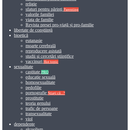
religie
sfaturi pentru părinţi
Parenting
valorile familiei
viaţa de familie
Revista presei pro-viață și pro-familie
libertate de conștiință
bioetică
eutanasie
moarte cerebrală
reproducere asistată
studii şi cercetări ştiinţifice
vaccinuri
Hot topic
sexualitate
castitate
PRO
educaţie sexuală
homosexualitate
pedofilie
pornografie
Știați că...?
prostitutie
teoria genului
trafic de persoane
transexualitate
viol
dependenţe
alcoolism