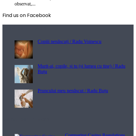
observat,...
Find us on Facebook
Poezii pentru viață
Copiii nenăscuți / Radu Voinescu
Murit-ai, copile, și tu (și lumea cu tine) / Radu
Buțu
Pruncului meu nenăscut / Radu Buțu
Melodii pentru viață
Comparing Casino Regulations