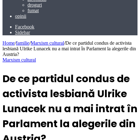
droguri
fumat
opinii
Facebook
Sidebar
Home
/
familie
/
Marxism cultural
/
De ce partidul condus de activista
lesbiană Ulrike Lunacek nu a mai intrat în Parlament la alegerile din
Austria?
Marxism cultural
De ce partidul condus de
activista lesbiană Ulrike
Lunacek nu a mai intrat în
Parlament la alegerile din
Austria?