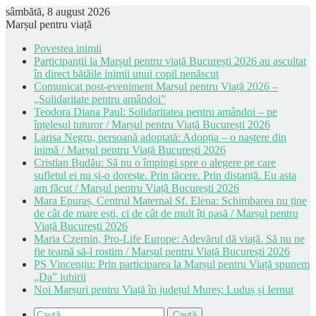
sâmbătă, 8 august 2026
Marșul pentru viață
Povestea inimii
Participanții la Marșul pentru viață București 2026 au ascultat
în direct bătăile inimii unui copil nenăscut
Comunicat post-eveniment Marșul pentru Viață 2026 –
„Solidaritate pentru amândoi”
Teodora Diana Paul: Solidaritatea pentru amândoi – pe
înțelesul tuturor / Marșul pentru Viață București 2026
Larisa Negru, persoană adoptată: Adopția – o naștere din
inimă / Marșul pentru Viață București 2026
Cristian Budău: Să nu o împingi spre o alegere pe care
sufletul ei nu și-o dorește. Prin tăcere. Prin distanță. Eu asta
am făcut / Marșul pentru Viață București 2026
Mara Epuraș, Centrul Maternal Sf. Elena: Schimbarea nu ține
de cât de mare ești, ci de cât de mult îți pasă / Marșul pentru
Viață București 2026
Maria Czernin, Pro-Life Europe: Adevărul dă viață. Să nu ne
fie teamă să-l rostim / Marșul pentru Viață București 2026
PS Vincențiu: Prin participarea la Marșul pentru Viață spunem
„Da” iubirii
Noi Marșuri pentru Viață în județul Mureș: Luduș și Iernut
Caută