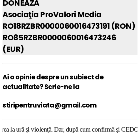
DONEAZĂ
Asociaţia ProValori Media
RO18RZBR0000060016473191 (RON)
RO85RZBR0000060016473246
(EUR)
Ai o opinie despre un subiect de
actualitate? Scrie-ne la
stiripentruviata@gmail.com
lenţă. Dar, după cum confirmă şi CEDO în cazul Handyside 