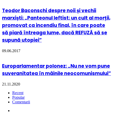
Teodor Baconschi despre noii și vechii
marxiști: „Panteonul leftist: un cult al morții,
promovat ca incendiu final, în care poate
să piară întreaga lume, dacă REFUZĂ să se
supună utopiei”
09.06.2017
Europarlamentar polonez: „Nu ne vom pune
suveranitatea în mâinile neocomunismului”
21.11.2020
Recent
Popular
Comentarii