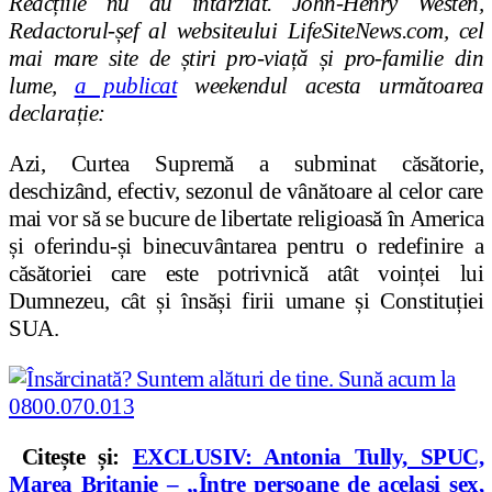
Reacțiile nu au întârziat. John-Henry Westen,
Redactorul-șef al websiteului LifeSiteNews.com, cel
mai mare site de știri pro-viață și pro-familie din
lume,
a publicat
weekendul acesta următoarea
declarație:
Azi, Curtea Supremă a subminat căsătorie,
deschizând, efectiv, sezonul de vânătoare al celor care
mai vor să se bucure de libertate religioasă în America
și oferindu-și binecuvântarea pentru o redefinire a
căsătoriei care este potrivnică atât voinței lui
Dumnezeu, cât și însăși firii umane și Constituției
SUA.
Citește și:
EXCLUSIV: Antonia Tully, SPUC,
Marea Britanie – „Între persoane de același sex,