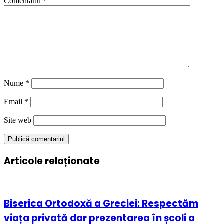
Comentariu
*
Nume
*
Email
*
Site web
Articole relaționate
Biserica Ortodoxă a Greciei: Respectăm
viața privată dar prezentarea în școli a