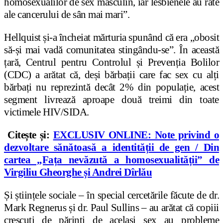
homosexualilor de sex masculin, iar lesbienele au rate
ale cancerului de sân mai mari”.
Hellquist și-a încheiat mărturia spunând că era „obosit
să-și mai vadă comunitatea stingându-se”. În această
țară, Centrul pentru Controlul și Prevenția Bolilor
(CDC) a arătat că, deși bărbații care fac sex cu alți
bărbați nu reprezintă decât 2% din populație, acest
segment livrează aproape două treimi din toate
victimele HIV/SIDA.
Citește și:
EXCLUSIV ONLINE: Note privind o
dezvoltare sănătoasă a identității de gen / Din
cartea „Fața nevăzută a homosexualității” de
Virgiliu Gheorghe și Andrei Dîrlău
Și științele sociale – în special cercetările făcute de dr.
Mark Regnerus și dr. Paul Sullins – au arătat că copiii
crescuți de părinți de același sex au probleme