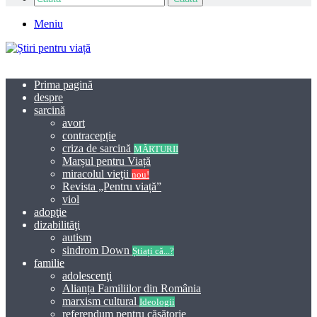
Meniu
Prima pagină
despre
sarcină
avort
contracepție
criza de sarcină
MĂRTURII
Marșul pentru Viață
miracolul vieţii
nou!
Revista „Pentru viață”
viol
adopţie
dizabilităţi
autism
sindrom Down
Știați că...?
familie
adolescenţi
Alianța Familiilor din România
marxism cultural
Ideologii
referendum pentru căsătorie