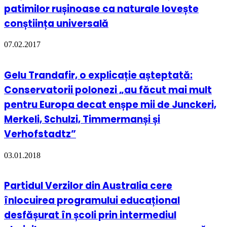
patimilor rușinoase ca naturale lovește
conștiința universală
07.02.2017
Gelu Trandafir, o explicație așteptată:
Conservatorii polonezi „au făcut mai mult
pentru Europa decat enșpe mii de Junckeri,
Merkeli, Schulzi, Timmermanși și
Verhofstadtz”
03.01.2018
Partidul Verzilor din Australia cere
înlocuirea programului educațional
desfășurat în școli prin intermediul