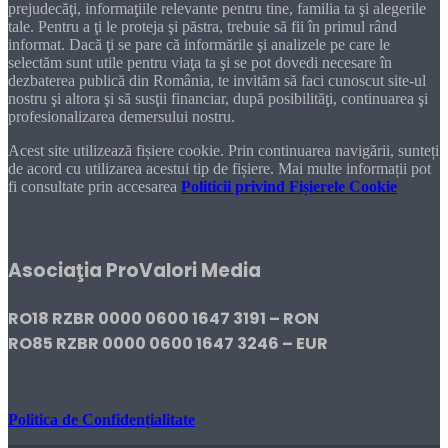
prejudecăţi, informaţiile relevante pentru tine, familia ta şi alegerile
tale. Pentru a ţi le proteja şi păstra, trebuie să fii în primul rând
informat. Dacă ţi se pare că informările şi analizele pe care le
selectăm sunt utile pentru viaţa ta şi se pot dovedi necesare în
dezbaterea publică din România, te invităm să faci cunoscut site-ul
nostru şi altora şi să susţii financiar, după posibilităţi, continuarea şi
profesionalizarea demersului nostru.
Acest site utilizează fișiere cookie. Prin continuarea navigării, sunteți
de acord cu utilizarea acestui tip de fișiere. Mai multe informații pot
fi consultate prin accesarea
Politicii privind Fișierele Cookie
DONEAZĂ!
Asociaţia ProValori Media
RO18 RZBR 0000 0600 1647 3191 – RON
RO85 RZBR 0000 0600 1647 3246 – EUR
Politica de Confidențialitate