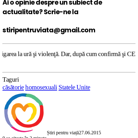
Ai o opinie despre un subiect de
actualitate? Scrie-ne la
stiripentruviata@gmail.com
violenţă. Dar, după cum confirmă şi CEDO în cazul Handysi
Taguri
căsătorie
homosexuali
Statele Unite
Știri pentru viață
27.06.2015