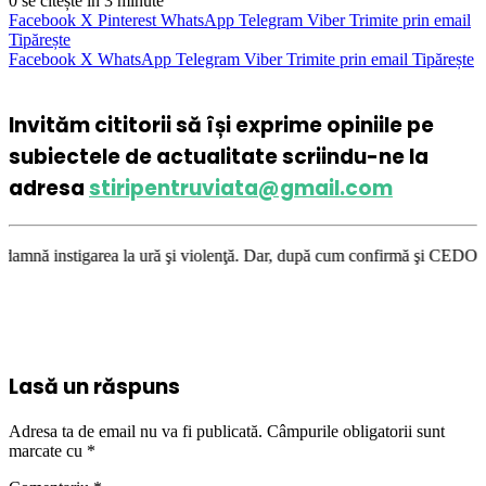
0
se citește în 3 minute
Facebook
X
Pinterest
WhatsApp
Telegram
Viber
Trimite prin email
Tipărește
Facebook
X
WhatsApp
Telegram
Viber
Trimite prin email
Tipărește
Invităm cititorii să își exprime opiniile pe
subiectele de actualitate scriindu-ne la
adresa
stiripentruviata@gmail.com
 la ură şi violenţă. Dar, după cum confirmă şi CEDO în cazul Handyside v
Lasă un răspuns
Adresa ta de email nu va fi publicată.
Câmpurile obligatorii sunt
marcate cu
*