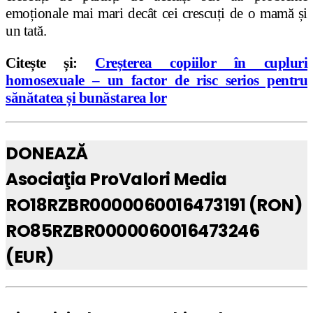
emoționale mai mari decât cei crescuți de o mamă și
un tată.
Citește și:
Creșterea copiilor în cupluri
homosexuale – un factor de risc serios pentru
sănătatea și bunăstarea lor
DONEAZĂ
Asociaţia ProValori Media
RO18RZBR0000060016473191 (RON)
RO85RZBR0000060016473246
(EUR)