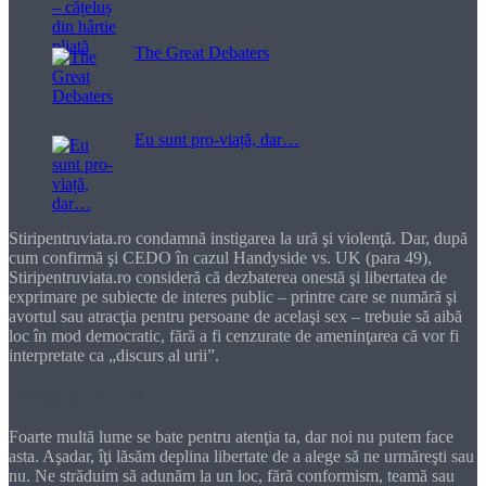
The Great Debaters
Eu sunt pro-viață, dar…
Stiripentruviata.ro condamnă instigarea la ură şi violenţă. Dar, după
cum confirmă şi CEDO în cazul Handyside vs. UK (para 49),
Stiripentruviata.ro consideră că dezbaterea onestă şi libertatea de
exprimare pe subiecte de interes public – printre care se numără şi
avortul sau atracţia pentru persoane de acelaşi sex – trebuie să aibă
loc în mod democratic, fără a fi cenzurate de ameninţarea că vor fi
interpretate ca „discurs al urii”.
Dragă cititorule
Foarte multă lume se bate pentru atenţia ta, dar noi nu putem face
asta. Aşadar, îţi lăsăm deplina libertate de a alege să ne urmăreşti sau
nu. Ne străduim să adunăm la un loc, fără conformism, teamă sau