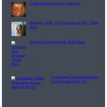
Copiii nenăscuți / Radu Voinescu
Murit-ai, copile, și tu (și lumea cu tine) / Radu
Buțu
Pruncului meu nenăscut / Radu Buțu
Melodii pentru viață
Comparing Casino Regulations
Across States in the US