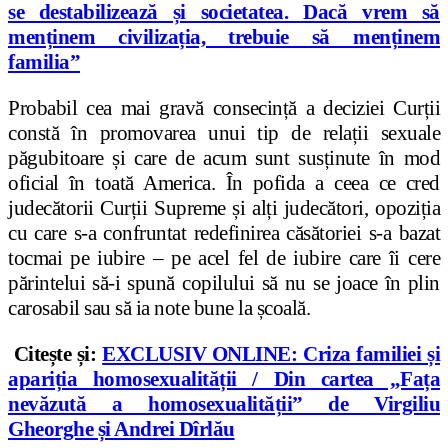
se destabilizează și societatea. Dacă vrem să
menținem civilizația, trebuie să menținem
familia”
Probabil cea mai gravă consecință a deciziei Curții
constă în promovarea unui tip de relații sexuale
păgubitoare și care de acum sunt susținute în mod
oficial în toată America. În pofida a ceea ce cred
judecătorii Curții Supreme și alți judecători, opoziția
cu care s-a confruntat redefinirea căsătoriei s-a bazat
tocmai pe iubire – pe acel fel de iubire care îi cere
părintelui să-i spună copilului să nu se joace în plin
carosabil sau să ia note bune la școală.
Citește și:
EXCLUSIV ONLINE: Criza familiei și
apariția homosexualității / Din cartea „Fața
nevăzută a homosexualității” de Virgiliu
Gheorghe și Andrei Dîrlău