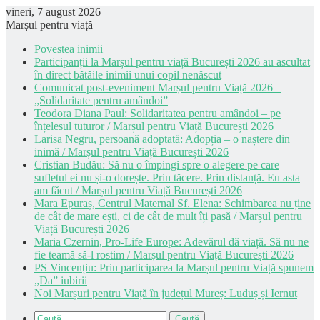
vineri, 7 august 2026
Marșul pentru viață
Povestea inimii
Participanții la Marșul pentru viață București 2026 au ascultat
în direct bătăile inimii unui copil nenăscut
Comunicat post-eveniment Marșul pentru Viață 2026 –
„Solidaritate pentru amândoi”
Teodora Diana Paul: Solidaritatea pentru amândoi – pe
înțelesul tuturor / Marșul pentru Viață București 2026
Larisa Negru, persoană adoptată: Adopția – o naștere din
inimă / Marșul pentru Viață București 2026
Cristian Budău: Să nu o împingi spre o alegere pe care
sufletul ei nu și-o dorește. Prin tăcere. Prin distanță. Eu asta
am făcut / Marșul pentru Viață București 2026
Mara Epuraș, Centrul Maternal Sf. Elena: Schimbarea nu ține
de cât de mare ești, ci de cât de mult îți pasă / Marșul pentru
Viață București 2026
Maria Czernin, Pro-Life Europe: Adevărul dă viață. Să nu ne
fie teamă să-l rostim / Marșul pentru Viață București 2026
PS Vincențiu: Prin participarea la Marșul pentru Viață spunem
„Da” iubirii
Noi Marșuri pentru Viață în județul Mureș: Luduș și Iernut
Caută