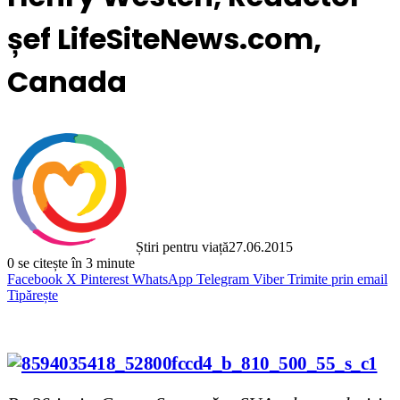
șef LifeSiteNews.com,
Canada
Știri pentru viață
27.06.2015
0
se citește în 3 minute
Facebook
X
Pinterest
WhatsApp
Telegram
Viber
Trimite prin email
Tipărește