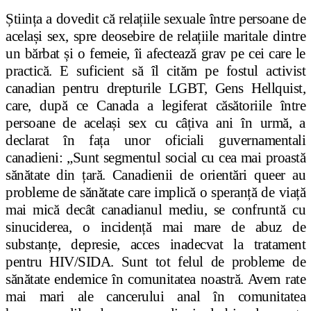
Știința a dovedit că relațiile sexuale între persoane de
același sex, spre deosebire de relațiile maritale dintre
un bărbat și o femeie, îi afectează grav pe cei care le
practică. E suficient să îl cităm pe fostul activist
canadian pentru drepturile LGBT, Gens Hellquist,
care, după ce Canada a legiferat căsătoriile între
persoane de același sex cu câțiva ani în urmă, a
declarat în fața unor oficiali guvernamentali
canadieni: „Sunt segmentul social cu cea mai proastă
sănătate din țară. Canadienii de orientări queer au
probleme de sănătate care implică o speranță de viață
mai mică decât canadianul mediu, se confruntă cu
sinuciderea, o incidență mai mare de abuz de
substanțe, depresie, acces inadecvat la tratament
pentru HIV/SIDA. Sunt tot felul de probleme de
sănătate endemice în comunitatea noastră. Avem rate
mai mari ale cancerului anal în comunitatea