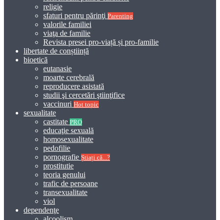
religie
sfaturi pentru părinţi
Parenting
valorile familiei
viaţa de familie
Revista presei pro-viață și pro-familie
libertate de conștiință
bioetică
eutanasie
moarte cerebrală
reproducere asistată
studii şi cercetări ştiinţifice
vaccinuri
Hot topic
sexualitate
castitate
PRO
educaţie sexuală
homosexualitate
pedofilie
pornografie
Știați că...?
prostitutie
teoria genului
trafic de persoane
transexualitate
viol
dependenţe
alcoolism