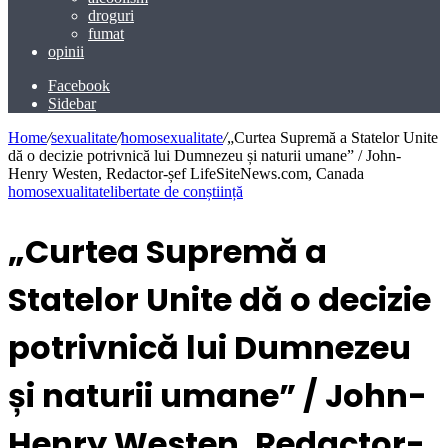
droguri
fumat
opinii
Facebook
Sidebar
Home
/
sexualitate
/
homosexualitate
/
„Curtea Supremă a Statelor Unite
dă o decizie potrivnică lui Dumnezeu și naturii umane” / John-
Henry Westen, Redactor-șef LifeSiteNews.com, Canada
homosexualitate
libertate de conștiință
„Curtea Supremă a
Statelor Unite dă o decizie
potrivnică lui Dumnezeu
și naturii umane” / John-
Henry Westen, Redactor-