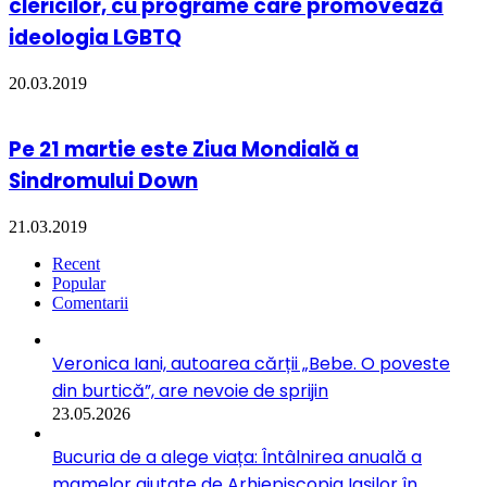
clericilor, cu programe care promovează
ideologia LGBTQ
20.03.2019
Pe 21 martie este Ziua Mondială a
Sindromului Down
21.03.2019
Recent
Popular
Comentarii
Veronica Iani, autoarea cărții „Bebe. O poveste
din burtică”, are nevoie de sprijin
23.05.2026
Bucuria de a alege viața: Întâlnirea anuală a
mamelor ajutate de Arhiepiscopia Iașilor în