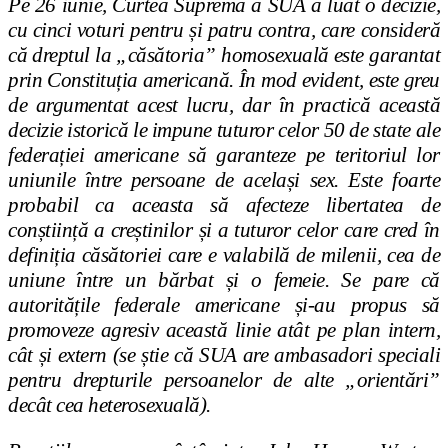
Pe 26 iunie, Curtea Supremă a SUA a luat o decizie,
cu cinci voturi pentru și patru contra, care consideră
că dreptul la „căsătoria” homosexuală este garantat
prin Constituția americană. În mod evident, este greu
de argumentat acest lucru, dar în practică această
decizie istorică le impune tuturor celor 50 de state ale
federației americane să garanteze pe teritoriul lor
uniunile între persoane de același sex. Este foarte
probabil ca aceasta să afecteze libertatea de
conștiință a creștinilor și a tuturor celor care cred în
definiția căsătoriei care e valabilă de milenii, cea de
uniune între un bărbat și o femeie. Se pare că
autoritățile federale americane și-au propus să
promoveze agresiv această linie atât pe plan intern,
cât și extern (se știe că SUA are ambasadori speciali
pentru drepturile persoanelor de alte „orientări”
decât cea heterosexuală).