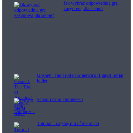
Jak wybrać odpowiednią grę
kasynową dla siebie?
Filme pentru viață
Gosnell: The Trial of America’s Biggest Serial
Killer
Scrisori către Dumnezeu
Tutorial – cățeluș din hârtie pliată