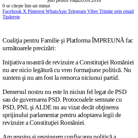
Știri pentru viață
20.09.2018
0
se citește într-un minut
Facebook
X
Pinterest
WhatsApp
Telegram
Viber
Trimite prin email
Tipărește
Coaliţia pentru Familie şi Platforma ÎMPREUNĂ fac
următoarele precizări:
Iniţiativa noastră de revizuire a Constituţiei României
nu are nicio legătură cu vreo formaţiune politică. Nu
suntem şi nu am fost la remorca niciunui partid.
Demersul nostru nu este în niciun fel legat de PSD
sau de guvernarea PSD. Protocoalele semnate cu
PSD, PNL şi ALDE nu au vizat decât obţinerea
sprijinului parlamentar pentru adoptarea legii de
revizuire a Constituţiei României.
Am respins şi respingem confiscarea politică a