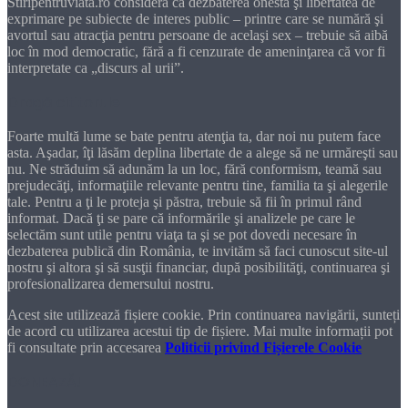
Stiripentruviata.ro consideră că dezbaterea onestă şi libertatea de
exprimare pe subiecte de interes public – printre care se numără şi
avortul sau atracţia pentru persoane de acelaşi sex – trebuie să aibă
loc în mod democratic, fără a fi cenzurate de ameninţarea că vor fi
interpretate ca „discurs al urii”.
Dragă cititorule
Foarte multă lume se bate pentru atenţia ta, dar noi nu putem face
asta. Aşadar, îţi lăsăm deplina libertate de a alege să ne urmăreşti sau
nu. Ne străduim să adunăm la un loc, fără conformism, teamă sau
prejudecăţi, informaţiile relevante pentru tine, familia ta şi alegerile
tale. Pentru a ţi le proteja şi păstra, trebuie să fii în primul rând
informat. Dacă ţi se pare că informările şi analizele pe care le
selectăm sunt utile pentru viaţa ta şi se pot dovedi necesare în
dezbaterea publică din România, te invităm să faci cunoscut site-ul
nostru şi altora şi să susţii financiar, după posibilităţi, continuarea şi
profesionalizarea demersului nostru.
Acest site utilizează fișiere cookie. Prin continuarea navigării, sunteți
de acord cu utilizarea acestui tip de fișiere. Mai multe informații pot
fi consultate prin accesarea
Politicii privind Fișierele Cookie
DONEAZĂ!