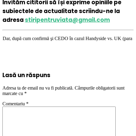
Invităm cititorii să își exprime opiniile pe
subiectele de actualitate scriindu-ne la
adresa
stiripentruviata@gmail.com
m confirmă şi CEDO în cazul Handyside vs. UK (para 49), Stiripentruviata
Lasă un răspuns
Adresa ta de email nu va fi publicată.
Câmpurile obligatorii sunt
marcate cu
*
Comentariu
*