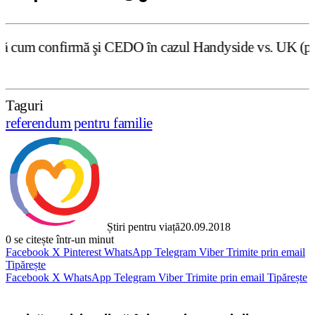
 şi CEDO în cazul Handyside vs. UK (para 49), Stiripentru
Taguri
referendum pentru familie
Știri pentru viață
20.09.2018
0
se citește într-un minut
Facebook
X
Pinterest
WhatsApp
Telegram
Viber
Trimite prin email
Tipărește
Facebook
X
WhatsApp
Telegram
Viber
Trimite prin email
Tipărește