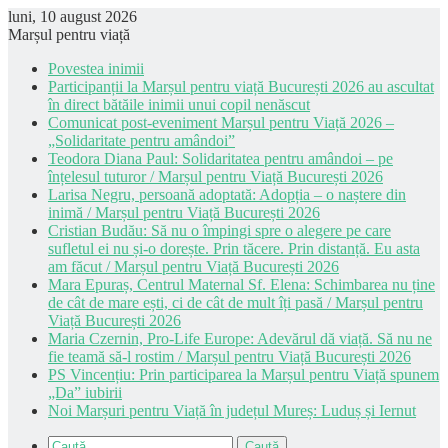
luni, 10 august 2026
Marșul pentru viață
Povestea inimii
Participanții la Marșul pentru viață București 2026 au ascultat
în direct bătăile inimii unui copil nenăscut
Comunicat post-eveniment Marșul pentru Viață 2026 –
„Solidaritate pentru amândoi”
Teodora Diana Paul: Solidaritatea pentru amândoi – pe
înțelesul tuturor / Marșul pentru Viață București 2026
Larisa Negru, persoană adoptată: Adopția – o naștere din
inimă / Marșul pentru Viață București 2026
Cristian Budău: Să nu o împingi spre o alegere pe care
sufletul ei nu și-o dorește. Prin tăcere. Prin distanță. Eu asta
am făcut / Marșul pentru Viață București 2026
Mara Epuraș, Centrul Maternal Sf. Elena: Schimbarea nu ține
de cât de mare ești, ci de cât de mult îți pasă / Marșul pentru
Viață București 2026
Maria Czernin, Pro-Life Europe: Adevărul dă viață. Să nu ne
fie teamă să-l rostim / Marșul pentru Viață București 2026
PS Vincențiu: Prin participarea la Marșul pentru Viață spunem
„Da” iubirii
Noi Marșuri pentru Viață în județul Mureș: Luduș și Iernut
Caută