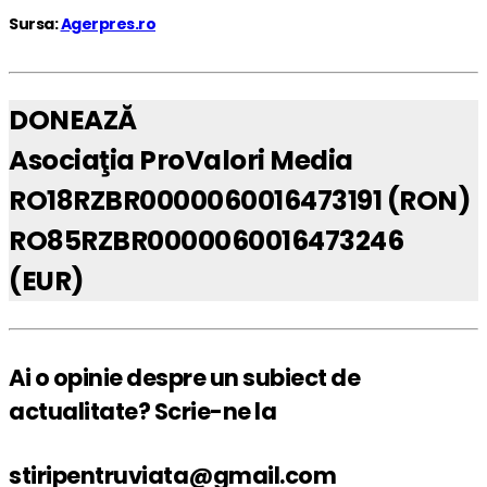
Sursa:
Agerpres.ro
DONEAZĂ
Asociaţia ProValori Media
RO18RZBR0000060016473191 (RON)
RO85RZBR0000060016473246
(EUR)
Ai o opinie despre un subiect de
actualitate? Scrie-ne la
stiripentruviata@gmail.com