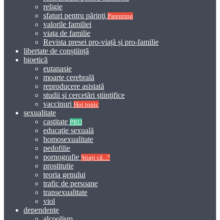
religie
sfaturi pentru părinţi
Parenting
valorile familiei
viaţa de familie
Revista presei pro-viață și pro-familie
libertate de conștiință
bioetică
eutanasie
moarte cerebrală
reproducere asistată
studii şi cercetări ştiinţifice
vaccinuri
Hot topic
sexualitate
castitate
PRO
educaţie sexuală
homosexualitate
pedofilie
pornografie
Știați că...?
prostitutie
teoria genului
trafic de persoane
transexualitate
viol
dependenţe
alcoolism