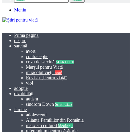
Meniu
Prima pagină
despre
sarcină
avort
contracepție
criza de sarcină
MĂRTURII
Marșul pentru Viață
miracolul vieţii
nou!
Revista „Pentru viață”
viol
adopţie
dizabilităţi
autism
sindrom Down
Știați că...?
familie
adolescenţi
Alianța Familiilor din România
marxism cultural
Ideologii
referendum pentru căsătorie