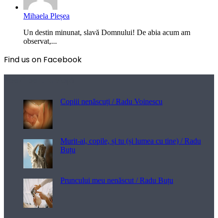
Mihaela Pleșea
Un destin minunat, slavă Domnului! De abia acum am
observat,...
Find us on Facebook
Poezii pentru viață
Copiii nenăscuți / Radu Voinescu
Murit-ai, copile, și tu (și lumea cu tine) / Radu
Buțu
Pruncului meu nenăscut / Radu Buțu