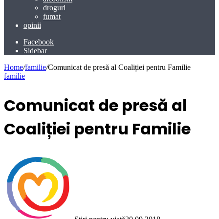
droguri
fumat
opinii
Facebook
Sidebar
Home
/
familie
/
Comunicat de presă al Coaliției pentru Familie
familie
Comunicat de presă al
Coaliției pentru Familie