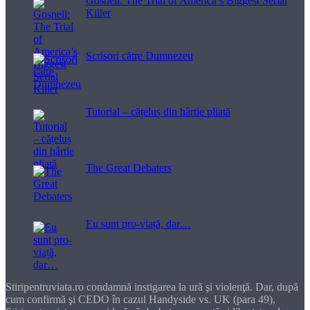
Gosnell: The Trial of America’s Biggest Serial
Killer
Scrisori către Dumnezeu
Tutorial – cățeluș din hârtie pliată
The Great Debaters
Eu sunt pro-viață, dar…
Stiripentruviata.ro condamnă instigarea la ură şi violenţă. Dar, după
cum confirmă şi CEDO în cazul Handyside vs. UK (para 49),