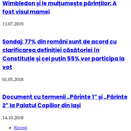
Wimbledon și le mulțumește părinților: A
fost visul mamei
13.07.2019
Sondaj: 77% din români sunt de acord cu
clarificarea definiției căsătoriei în
Constituție și cel puțin 55% vor participa la
vot
01.05.2018
Document cu termenii „Părinte 1” și „Părinte
2” la Palatul Copiilor din Iași
14.10.2018
Recent