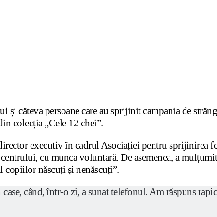
lui și câteva persoane care au sprijinit campania de str
din colecția „Cele 12 chei”.
irector executiv în cadrul Asociației pentru sprijinirea fe
ea centrului, cu munca voluntară. De asemenea, a mulțumit 
l copiilor născuți și nenăscuți”.
 case, când, într-o zi, a sunat telefonul. Am răspuns rapi