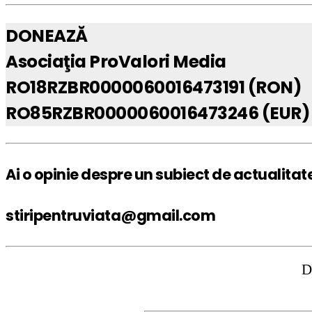
DONEAZĂ
Asociaţia ProValori Media
RO18RZBR0000060016473191 (RON)
RO85RZBR0000060016473246 (EUR)
Ai o opinie despre un subiect de actualitat
stiripentruviata@gmail.com
DISCLAIMER: S