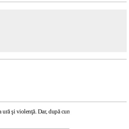
. Dar, după cum confirmă şi CEDO în cazul Handyside vs. U