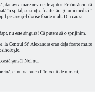
nă, dar avea mare nevoie de ajutor. Era însărcinată
tă în spital, se simțea foarte rău. Și unii medici îi
opil pe care și-l dorise foarte mult. Din cauza
 fapt, nu este singură! Că putem să o sprijinim.
ze, la Centrul Sf. Alexandra erau deja foarte multe
 psihologie.
această șansă? Noi nu.
rcină, el nu va putea fi înlocuit de nimeni,