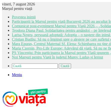
vineri, 7 august 2026
Marșul pentru viață
Povestea inimii
Participanții la Marșul pentru viață București 2026 au ascultat în
Comunicat post-eveniment Marșul pentru Viață 2026 – „Solidar
Teodora Diana Paul: Solidaritatea pentru amândoi – pe înțelesul
Larisa Negru, persoană adoptată: Adopția – o naștere din inimă
Cristian Budău: Să nu o împingi spre o alegere pe care sufletul e
Mara Epuraș, Centrul Maternal Sf. Elena: Schimbarea nu ține de 
Maria Czernin, Pro-Life Europe: Adevărul dă viață. Să nu ne fi
PS Vincențiu: Prin participarea la Marșul pentru Viață spunem „
Noi Marșuri pentru Viață în județul Mureș: Luduș și Iernut
Caută
Meniu