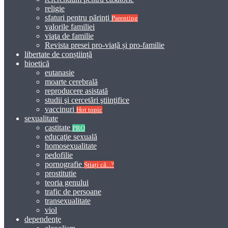
religie
sfaturi pentru părinţi
Parenting
valorile familiei
viaţa de familie
Revista presei pro-viață și pro-familie
libertate de conștiință
bioetică
eutanasie
moarte cerebrală
reproducere asistată
studii şi cercetări ştiinţifice
vaccinuri
Hot topic
sexualitate
castitate
PRO
educaţie sexuală
homosexualitate
pedofilie
pornografie
Știați că...?
prostitutie
teoria genului
trafic de persoane
transexualitate
viol
dependenţe