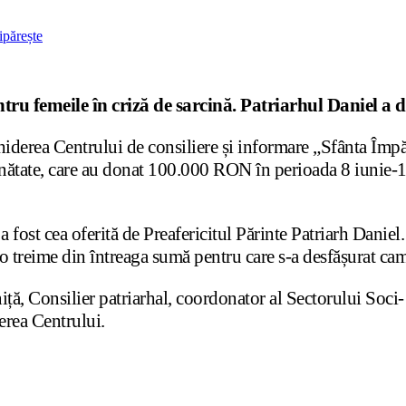
ipărește
ntru femeile în criză de sarcină. Patriarhul Daniel a
hiderea Centrului de consiliere și informare „Sfânta Împ
răinătate, care au donat 100.000 RON în perioada 8 iunie
a fost cea oferită de Preafericitul Părinte Patriarh Daniel.
 treime din întreaga sumă pentru care s-a desfășurat ca
niță, Consilier patriarhal, coordonator al Sectorului Soci-
derea Centrului.