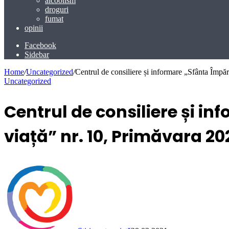
alcoolism
droguri
fumat
opinii
Facebook
Sidebar
Home
/
Uncategorized
/
Centrul de consiliere și informare „Sfânta Împă
Uncategorized
Centrul de consiliere și i
viață” nr. 10, Primăvara 20