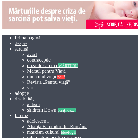
Prima pagină
despre
sarcină
avort
contracepție
criza de sarcină
MĂRTURII
Marșul pentru Viață
miracolul vieţii
nou!
Revista „Pentru viață”
viol
adopţie
dizabilităţi
autism
sindrom Down
Știați că...?
familie
adolescenţi
Alianța Familiilor din România
marxism cultural
Ideologii
referendum pentru căsătorie