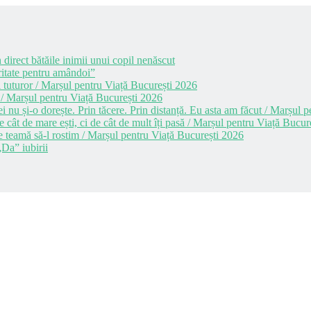
 direct bătăile inimii unui copil nenăscut
itate pentru amândoi”
 tuturor / Marșul pentru Viață București 2026
 / Marșul pentru Viață București 2026
i nu și-o dorește. Prin tăcere. Prin distanță. Eu asta am făcut / Marșul
cât de mare ești, ci de cât de mult îți pasă / Marșul pentru Viață Bucur
e teamă să-l rostim / Marșul pentru Viață București 2026
Da” iubirii