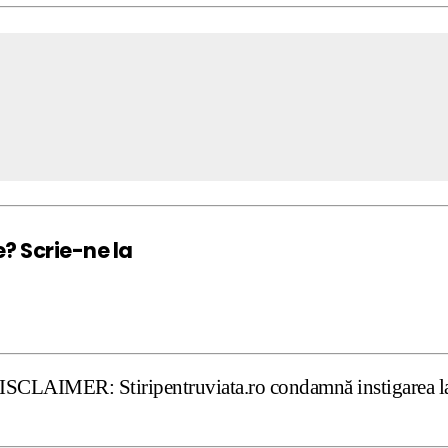
e? Scrie-ne la
tiripentruviata.ro condamnă instigarea la ură şi violenţă