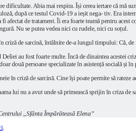
 dificultate. Abia mai respira. Își cerea iertare că mă su
oză, după ce testul Covid-19 a ieșit nega- tiv. Era interna
fi afectat de tratament. Îi era foarte teamă pentru acest c
singură. Nu se putea vedea nici cu rudele, nici cu soțul.
în criză de sarcină, întâlnite de-a lungul timpului: Că, de
Deliei au fost foarte multe. Încă de dinaintea acestei cri
 doar două persoane specializate în asistență socială și în
meie în criză de sarcină. Cine își poate permite să rateze 
ama lui nu a avut unde să primească sprijin în criza de sa
 Centrului „Sfânta Împărăteasă Elena”
ci
.