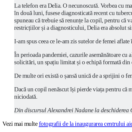
La telefon era Delia. O necunoscută. Vorbea cu mare
în două luni, fusese diagnosticată recent cu tubercul
spuneau că trebuie să renunțe la copil, pentru că va 
restricțiilor și a diagnosticului, Delia era absolut 
I-am spus ceea ce le-am zis sutelor de femei aflate 
În perioada pandemiei, cazurile asemănătoare cu al 
solicitări, un spațiu limitat și o echipă formată din
De multe ori există o șansă unică de a sprijini o fe
Dacă un copil nenăscut își pierde viața pentru că m
niciodată.
Din discursul Alexandrei Nadane la deschiderea
Vezi mai multe
fotografii de la inaugurarea centrului ai