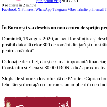
Știri pentru viață
28.03.2021
0
se citește în 2 minute
Facebook
X
Pinterest
WhatsApp
Telegram
Viber
Trimite prin email
T
În București s-a deschis un nou centru de sprijin pe
Duminică, 16 august 2020, au avut loc sfințirea și desc
posibil datorită celor 300 de români din țară și din st
pentru amândoi”.
O donație de suflet, dar și cea mai importantă financiar, 
Constantin și Elena și 30.000 RON, adică aproximativ o
Slujba de sfințire a fost oficiată de Părintele Ciprian Io
felicitări și încurajări celor care s-au implicat în deschi