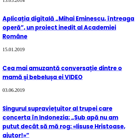
13.05.2014
Aplicația digitală „Mihai Eminescu, întreaga
operă”, un proiect inedit al Academiei
Române
15.01.2019
Cea mai amuzantă conversație dintre o
mamă și bebelușa ei VIDEO
03.06.2019
Singurul supraviețuitor al trupei care
concerta în Indonezia: „Sub apă nu am
putut decât să mă rog: «Iisuse Hristoase,
ajutor!»”