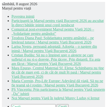
sâmbătă, 8 august 2026
Marșul pentru viață
Povestea inimii
Participanții la Marșul pentru viață București 2026 au ascultat
în direct bătăile inimii unui copil nenăscut
Comunicat post-eveniment Marșul pentru Viață 2026 –
„Solidaritate pentru amândoi”
Teodora Diana Paul: Solidaritatea pentru amândoi – pe
înțelesul tuturor / Marșul pentru Viață București 2026
Larisa Negru, persoană adoptată: Adopția – o naștere din
inimă / Marșul pentru Viață București 2026
Cristian Budău: Să nu o împingi spre o alegere pe care
sufletul ei nu și-o dorește. Prin tăcere. Prin distanță. Eu asta
am făcut / Marșul pentru Viață București 2026
Mara Epuraș, Centrul Maternal Sf. Elena: Schimbarea nu ține
de cât de mare ești, ci de cât de mult îți pasă / Marșul pentru
Viață București 2026
Maria Czernin, Pro-Life Europe: Adevărul dă viață. Să nu ne
fie teamă să-l rostim / Marșul pentru Viață București 2026
PS Vincențiu: Prin participarea la Marșul pentru Viață spunem
„Da” iubirii
Noi Marșuri pentru Viață în județul Mureș: Luduș și Iernut
Caută