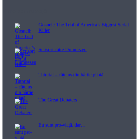
Filme pentru viață
Gosnell: The Trial of America’s Biggest Serial
Killer
Scrisori către Dumnezeu
Tutorial – cățeluș din hârtie pliată
The Great Debaters
Eu sunt pro-viață, dar…