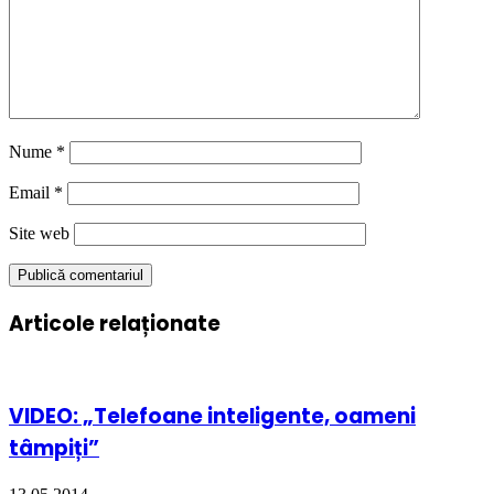
Nume
*
Email
*
Site web
Articole relaționate
VIDEO: „Telefoane inteligente, oameni
tâmpiți”