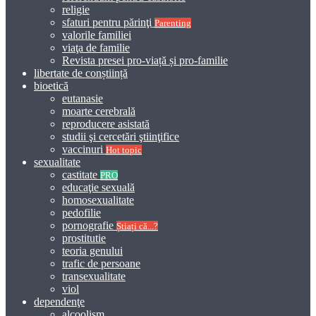
religie
sfaturi pentru părinţi
Parenting
valorile familiei
viaţa de familie
Revista presei pro-viață și pro-familie
libertate de conștiință
bioetică
eutanasie
moarte cerebrală
reproducere asistată
studii şi cercetări ştiinţifice
vaccinuri
Hot topic
sexualitate
castitate
PRO
educaţie sexuală
homosexualitate
pedofilie
pornografie
Știați că...?
prostitutie
teoria genului
trafic de persoane
transexualitate
viol
dependenţe
alcoolism