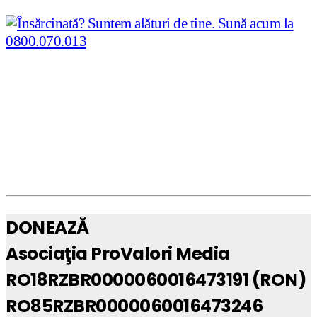
DONEAZĂ
Asociaţia ProValori Media
RO18RZBR0000060016473191 (RON)
RO85RZBR0000060016473246