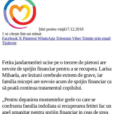
Știri pentru viață
17.12.2018
1
se citește într-un minut
Facebook
X
Pinterest
WhatsApp
Telegram
Viber
Trimite prin email
Tipărește
Fetita jandarmeritei ucise pe o trecere de pietoni are
nevoie de sprijin financiar pentru a se recupera. Larisa
Mihaela, are leziuni cerebrale extrem de grave, iar
familia micuței are nevoie acum de sprijin financiar ca
să poată continua tratamentul copilului.
„Pentru depasirea momentelor grele cu care se
confrunta familia indoliata si recuperarea fetitei fac un
apel umanitar pentru sprijin financiar in ceas de grea