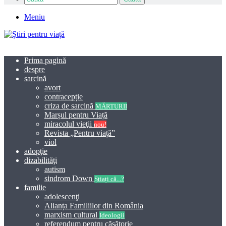
Meniu
Prima pagină
despre
sarcină
avort
contracepție
criza de sarcină
MĂRTURII
Marșul pentru Viață
miracolul vieţii
nou!
Revista „Pentru viață”
viol
adopţie
dizabilităţi
autism
sindrom Down
Știați că...?
familie
adolescenţi
Alianța Familiilor din România
marxism cultural
Ideologii
referendum pentru căsătorie