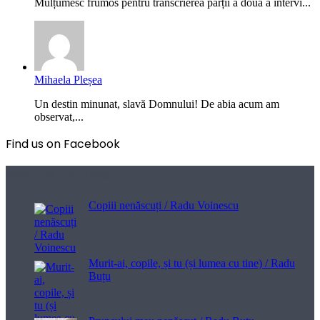
Mulțumesc frumos pentru transcrierea părții a doua a intervi...
Mihaela Pleșea
Un destin minunat, slavă Domnului! De abia acum am
observat,...
Find us on Facebook
Poezii pentru viață
Copiii nenăscuți / Radu Voinescu
Murit-ai, copile, și tu (și lumea cu tine) / Radu
Buțu