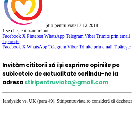
Știri pentru viață
17.12.2018
1
se citește într-un minut
Facebook
X
Pinterest
WhatsApp
Telegram
Viber
Trimite prin email
Tipărește
Facebook
X
WhatsApp
Telegram
Viber
Trimite prin email
Tipărește
Invităm cititorii să își exprime opiniile pe
subiectele de actualitate scriindu-ne la
adresa
stiripentruviata@gmail.com
 (para 49), Stiripentruviata.ro consideră că dezbaterea onestă şi libert