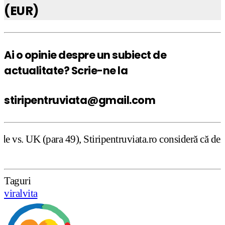
(EUR)
Ai o opinie despre un subiect de
actualitate? Scrie-ne la
stiripentruviata@gmail.com
), Stiripentruviata.ro consideră că dezbaterea onestă şi 
Taguri
viralvita