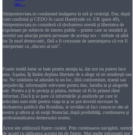
Stiripentruviata.ro condamnă instigarea la ură şi violenţă. Dar, după
cum confirmă şi CEDO în cazul Handyside vs. UK (para 49),
Stiripentruviata.ro consideră că dezbaterea onestă şi libertatea de
exprimare pe subiecte de interes public – printre care se numără şi
avortul sau atracţia pentru persoane de acelaşi sex – trebuie să aibă
loc în mod democratic, fără a fi cenzurate de ameninţarea că vor fi
interpretate ca „discurs al urii”.
Dragă cititorule
Foarte multă lume se bate pentru atenţia ta, dar noi nu putem face
asta. Aşadar, îţi lăsăm deplina libertate de a alege să ne urmăreşti sau
nu. Ne străduim să adunăm la un loc, fără conformism, teamă sau
prejudecăţi, informaţiile relevante pentru tine, familia ta şi alegerile
tale. Pentru a ţi le proteja şi păstra, trebuie să fii în primul rând
informat. Dacă ţi se pare că informările şi analizele pe care le
selectăm sunt utile pentru viaţa ta şi se pot dovedi necesare în
dezbaterea publică din România, te invităm să faci cunoscut site-ul
nostru şi altora şi să susţii financiar, după posibilităţi, continuarea şi
profesionalizarea demersului nostru.
Acest site utilizează fișiere cookie. Prin continuarea navigării, sunteți
de acord cu utilizarea acestui tip de fișiere. Mai multe informații pot