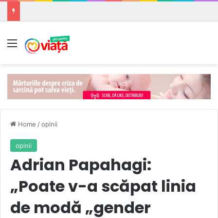
Meniu
Home
/
opinii
opinii
Adrian Papahagi:
„Poate v-a scăpat linia
de modă „gender