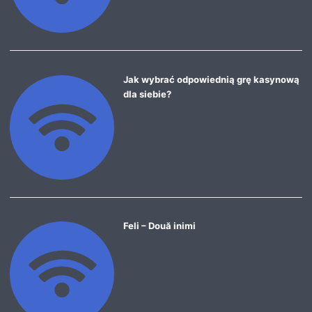
Jak wybrać odpowiednią grę kasynową
dla siebie?
Feli – Două inimi