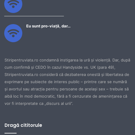
Eu sunt pro-viață, dar…
Stiripentruviata.ro condamnă instigarea la ură şi violenţă. Dar, după
cum confirmă şi CEDO în cazul Handyside vs. UK (para 49),
Stiripentruviata.ro consideră că dezbaterea onestă şi libertatea de
exprimare pe subiecte de interes public – printre care se numără
şi avortul sau atracţia pentru persoane de acelaşi sex – trebuie să
aibă loc în mod democratic, fără a fi cenzurate de ameninţarea că
vor fi interpretate ca „discurs al urii”.
Dragă cititorule