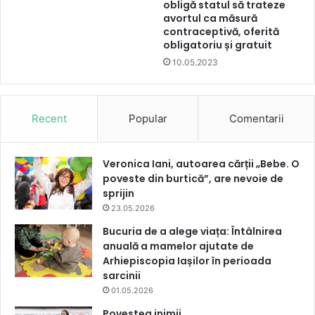
obligă statul să trateze
avortul ca măsură
contraceptivă, oferită
obligatoriu și gratuit
10.05.2023
Recent
Popular
Comentarii
Veronica Iani, autoarea cărții „Bebe. O
poveste din burtică”, are nevoie de
sprijin
23.05.2026
Bucuria de a alege viața: Întâlnirea
anuală a mamelor ajutate de
Arhiepiscopia Iașilor în perioada
sarcinii
01.05.2026
Povestea inimii