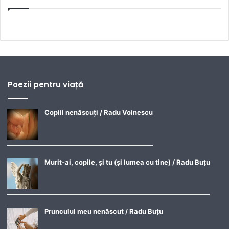
Poezii pentru viață
Copiii nenăscuți / Radu Voinescu
Murit-ai, copile, și tu (și lumea cu tine) / Radu Buțu
Pruncului meu nenăscut / Radu Buțu