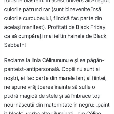
folosite blasfem. În acest univers alb-negru,
culorile pătrund rar (sunt binevenite însă
culorile curcubeului, fiindcă fac parte din
același manifest). Profitați de Black Friday
ca să cumpărați mai ieftin hainele de Black
Sabbath!
Reclama la linia Célinununu e și ea păgân-
panteist-antipersonală. Copiii nu sunt ai
noștri, ei fac parte din marele lanț al ființei,
ne spune vrăjitoarea înainte să sufle o
pudră magică de stele și să îmbrace toți
nou-născuții din maternitate în negru: „paint
it black”, vorba altor iluminați. „I’m Céline