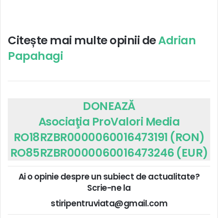
Citește mai multe opinii de
Adrian
Papahagi
DONEAZĂ
Asociaţia ProValori Media
RO18RZBR0000060016473191 (RON)
RO85RZBR0000060016473246 (EUR)
Ai o opinie despre un subiect de actualitate?
Scrie-ne la
stiripentruviata@gmail.com