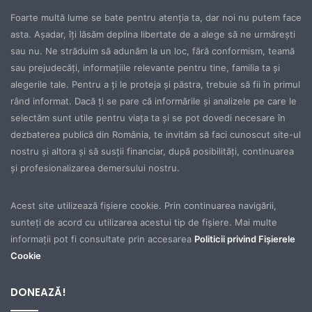
Foarte multă lume se bate pentru atenţia ta, dar noi nu putem face
asta. Aşadar, îţi lăsăm deplina libertate de a alege să ne urmăreşti
sau nu. Ne străduim să adunăm la un loc, fără conformism, teamă
sau prejudecăţi, informaţiile relevante pentru tine, familia ta şi
alegerile tale. Pentru a ţi le proteja şi păstra, trebuie să fii în primul
rând informat. Dacă ţi se pare că informările şi analizele pe care le
selectăm sunt utile pentru viaţa ta şi se pot dovedi necesare în
dezbaterea publică din România, te invităm să faci cunoscut site-ul
nostru şi altora şi să susţii financiar, după posibilităţi, continuarea
şi profesionalizarea demersului nostru.
Acest site utilizează fișiere cookie. Prin continuarea navigării,
sunteți de acord cu utilizarea acestui tip de fișiere. Mai multe
informații pot fi consultate prin accesarea
Politicii privind Fișierele
Cookie
DONEAZĂ!