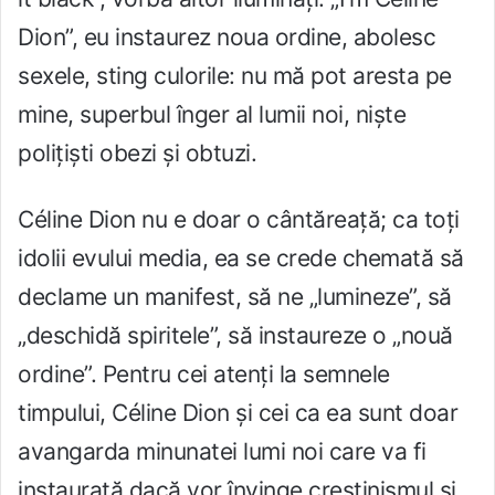
Dion”, eu instaurez noua ordine, abolesc
sexele, sting culorile: nu mă pot aresta pe
mine, superbul înger al lumii noi, niște
polițiști obezi și obtuzi.
Céline Dion nu e doar o cântăreață; ca toți
idolii evului media, ea se crede chemată să
declame un manifest, să ne „lumineze”, să
„deschidă spiritele”, să instaureze o „nouă
ordine”. Pentru cei atenți la semnele
timpului, Céline Dion și cei ca ea sunt doar
avangarda minunatei lumi noi care va fi
instaurată dacă vor învinge creștinismul și