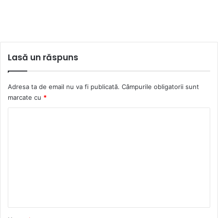
Lasă un răspuns
Adresa ta de email nu va fi publicată.
Câmpurile obligatorii sunt
marcate cu
*
C
o
m
e
n
t
a
r