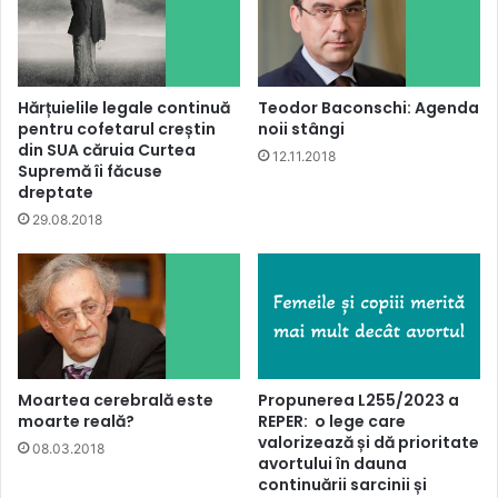
Hărțuielile legale continuă
Teodor Baconschi: Agenda
pentru cofetarul creștin
noii stângi
din SUA căruia Curtea
12.11.2018
Supremă îi făcuse
dreptate
29.08.2018
Moartea cerebrală este
Propunerea L255/2023 a
moarte reală?
REPER: o lege care
valorizează și dă prioritate
08.03.2018
avortului în dauna
continuării sarcinii și