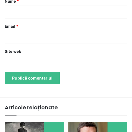
Nume
*
i
u
*
Email
*
Site web
Articole relaționate