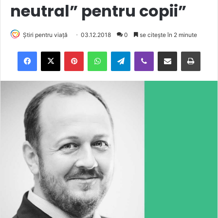
neutral” pentru copii”
Știri pentru viață
03.12.2018
0
se citește în 2 minute
Facebook
X
Pinterest
WhatsApp
Telegram
Viber
Trimite prin email
Tipărește