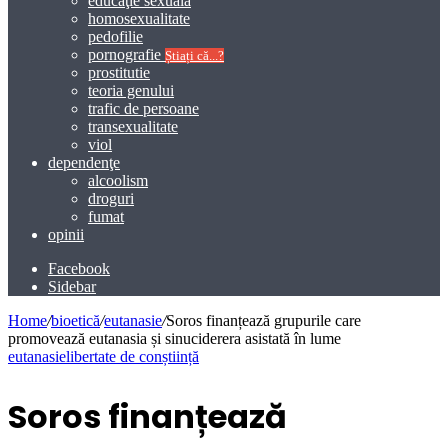
educaţie sexuală
homosexualitate
pedofilie
pornografie
Știați că...?
prostitutie
teoria genului
trafic de persoane
transexualitate
viol
dependenţe
alcoolism
droguri
fumat
opinii
Facebook
Sidebar
Home
/
bioetică
/
eutanasie
/
Soros finanțează grupurile care
promovează eutanasia și sinuciderera asistată în lume
eutanasie
libertate de conștiință
Soros finanțează