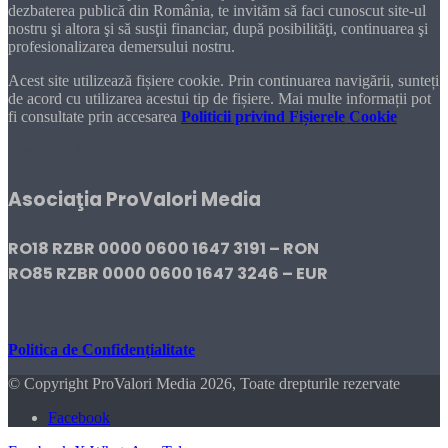
dezbaterea publică din România, te invităm să faci cunoscut site-ul
nostru şi altora şi să susţii financiar, după posibilităţi, continuarea şi
profesionalizarea demersului nostru.
Acest site utilizează fișiere cookie. Prin continuarea navigării, sunteți
de acord cu utilizarea acestui tip de fișiere. Mai multe informații pot
fi consultate prin accesarea
Politicii privind Fișierele Cookie
DONEAZĂ!
Asociaţia ProValori Media
RO18 RZBR 0000 0600 1647 3191 – RON
RO85 RZBR 0000 0600 1647 3246 – EUR
Politica de Confidențialitate
© Copyright ProValori Media 2026, Toate drepturile rezervate
Facebook