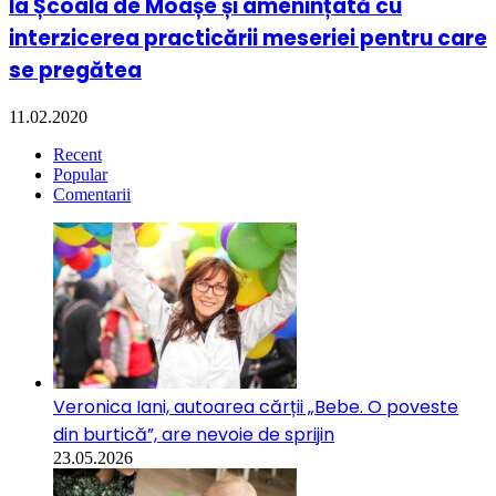
la Școala de Moașe și amenințată cu
interzicerea practicării meseriei pentru care
se pregătea
11.02.2020
Recent
Popular
Comentarii
Veronica Iani, autoarea cărții „Bebe. O poveste
din burtică”, are nevoie de sprijin
23.05.2026