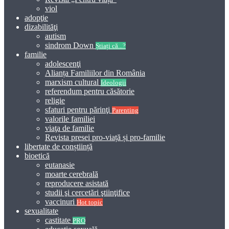
viol
adopţie
dizabilităţi
autism
sindrom Down
Știați că...?
familie
adolescenţi
Alianța Familiilor din România
marxism cultural
Ideologii
referendum pentru căsătorie
religie
sfaturi pentru părinţi
Parenting
valorile familiei
viaţa de familie
Revista presei pro-viață și pro-familie
libertate de conștiință
bioetică
eutanasie
moarte cerebrală
reproducere asistată
studii şi cercetări ştiinţifice
vaccinuri
Hot topic
sexualitate
castitate
PRO