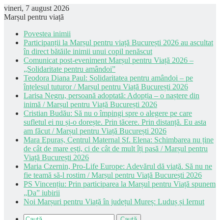
vineri, 7 august 2026
Marșul pentru viață
Povestea inimii
Participanții la Marșul pentru viață București 2026 au ascultat
în direct bătăile inimii unui copil nenăscut
Comunicat post-eveniment Marșul pentru Viață 2026 –
„Solidaritate pentru amândoi”
Teodora Diana Paul: Solidaritatea pentru amândoi – pe
înțelesul tuturor / Marșul pentru Viață București 2026
Larisa Negru, persoană adoptată: Adopția – o naștere din
inimă / Marșul pentru Viață București 2026
Cristian Budău: Să nu o împingi spre o alegere pe care
sufletul ei nu și-o dorește. Prin tăcere. Prin distanță. Eu asta
am făcut / Marșul pentru Viață București 2026
Mara Epuraș, Centrul Maternal Sf. Elena: Schimbarea nu ține
de cât de mare ești, ci de cât de mult îți pasă / Marșul pentru
Viață București 2026
Maria Czernin, Pro-Life Europe: Adevărul dă viață. Să nu ne
fie teamă să-l rostim / Marșul pentru Viață București 2026
PS Vincențiu: Prin participarea la Marșul pentru Viață spunem
„Da” iubirii
Noi Marșuri pentru Viață în județul Mureș: Luduș și Iernut
Caută