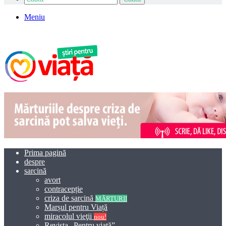
Meniu
Prima pagină
despre
sarcină
avort
contracepție
criza de sarcină
MĂRTURII
Marșul pentru Viață
miracolul vieţii
nou!
Revista „Pentru viață”