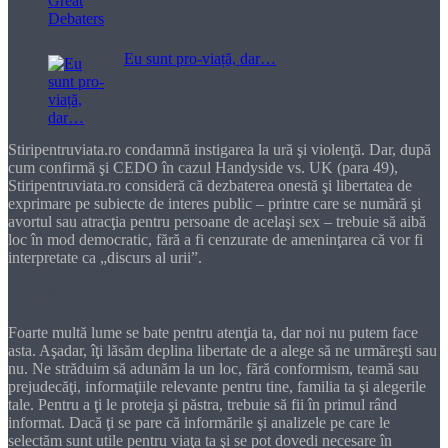
Eu sunt pro-viață, dar…
Stiripentruviata.ro condamnă instigarea la ură şi violenţă. Dar, după
cum confirmă şi CEDO în cazul Handyside vs. UK (para 49),
Stiripentruviata.ro consideră că dezbaterea onestă şi libertatea de
exprimare pe subiecte de interes public – printre care se numără şi
avortul sau atracţia pentru persoane de acelaşi sex – trebuie să aibă
loc în mod democratic, fără a fi cenzurate de ameninţarea că vor fi
interpretate ca „discurs al urii”.
Dragă cititorule
Foarte multă lume se bate pentru atenţia ta, dar noi nu putem face
asta. Aşadar, îţi lăsăm deplina libertate de a alege să ne urmăreşti sau
nu. Ne străduim să adunăm la un loc, fără conformism, teamă sau
prejudecăţi, informaţiile relevante pentru tine, familia ta şi alegerile
tale. Pentru a ţi le proteja şi păstra, trebuie să fii în primul rând
informat. Dacă ţi se pare că informările şi analizele pe care le
selectăm sunt utile pentru viaţa ta şi se pot dovedi necesare în