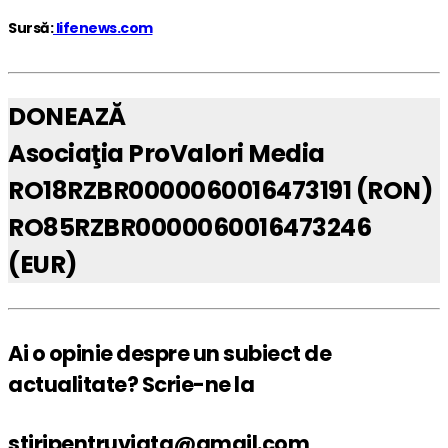
Sursă:
lifenews.com
DONEAZĂ
Asociaţia ProValori Media
RO18RZBR0000060016473191 (RON)
RO85RZBR0000060016473246
(EUR)
Ai o opinie despre un subiect de
actualitate? Scrie-ne la
stiripentruviata@gmail.com