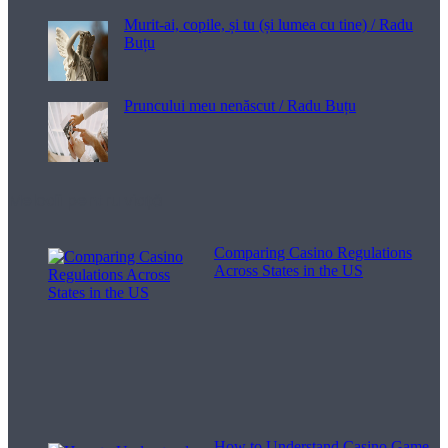
Murit-ai, copile, și tu (și lumea cu tine) / Radu
Buțu
Pruncului meu nenăscut / Radu Buțu
Melodii pentru viață
Comparing Casino Regulations
Across States in the US
How to Understand Casino Game