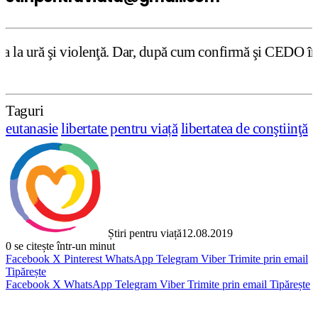
ţă. Dar, după cum confirmă şi CEDO în cazul Handyside vs.
Taguri
eutanasie
libertate pentru viață
libertatea de conştiinţă
Știri pentru viață
12.08.2019
0
se citește într-un minut
Facebook
X
Pinterest
WhatsApp
Telegram
Viber
Trimite prin email
Tipărește
Facebook
X
WhatsApp
Telegram
Viber
Trimite prin email
Tipărește