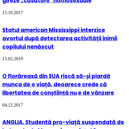
gireze „căsătorii” homosexuale
15.10.2017
Statul american Mississippi interzice
avortul după detectarea activității inimii
copilului nenăscut
15.02.2019
O florăreasă din SUA riscă să-și piardă
munca de o viață, deoarece crede că
libertatea de conștiință nu e de vânzare
04.12.2017
ANGLIA. Studentă pro-viață suspendată de