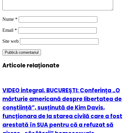
Nume
*
Email
*
Site web
Articole relaționate
VIDEO integral. BUCUREȘTI: Conferința „O
mărturie americană despre libertatea de
conștiință”, susținută de Kim Davis,
funcționara de la starea civilă care a fost
arestată în SUA pentru că a refuzat să