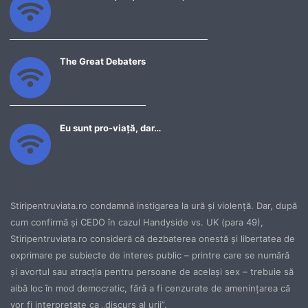
The Great Debaters
Eu sunt pro-viață, dar…
Stiripentruviata.ro condamnă instigarea la ură şi violenţă. Dar, după
cum confirmă şi CEDO în cazul Handyside vs. UK (para 49),
Stiripentruviata.ro consideră că dezbaterea onestă şi libertatea de
exprimare pe subiecte de interes public – printre care se numără
şi avortul sau atracţia pentru persoane de acelaşi sex – trebuie să
aibă loc în mod democratic, fără a fi cenzurate de ameninţarea că
vor fi interpretate ca „discurs al urii”.