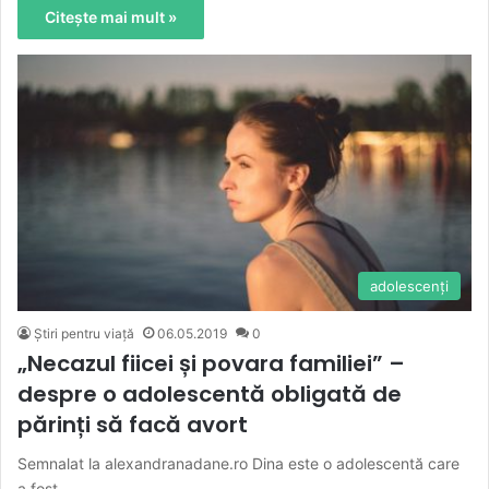
Citește mai mult »
adolescenţi
Știri pentru viață
06.05.2019
0
„Necazul fiicei și povara familiei” –
despre o adolescentă obligată de
părinți să facă avort
Semnalat la alexandranadane.ro Dina este o adolescentă care
a fost…