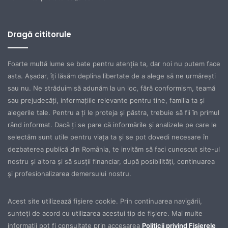
Dragă cititorule
Foarte multă lume se bate pentru atenţia ta, dar noi nu putem face
asta. Aşadar, îţi lăsăm deplina libertate de a alege să ne urmăreşti
sau nu. Ne străduim să adunăm la un loc, fără conformism, teamă
sau prejudecăţi, informaţiile relevante pentru tine, familia ta şi
alegerile tale. Pentru a ţi le proteja şi păstra, trebuie să fii în primul
rând informat. Dacă ţi se pare că informările şi analizele pe care le
selectăm sunt utile pentru viaţa ta şi se pot dovedi necesare în
dezbaterea publică din România, te invităm să faci cunoscut site-ul
nostru şi altora şi să susţii financiar, după posibilităţi, continuarea
şi profesionalizarea demersului nostru.
Acest site utilizează fișiere cookie. Prin continuarea navigării,
sunteți de acord cu utilizarea acestui tip de fișiere. Mai multe
informații pot fi consultate prin accesarea
Politicii privind Fișierele