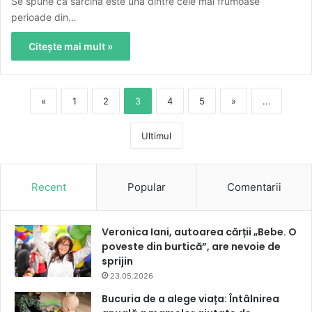
Se spune că sarcina este una dintre cele mai frumoase
perioade din…
Citește mai mult »
«
1
2
3
4
5
»
...
Ultimul
Recent
Popular
Comentarii
Veronica Iani, autoarea cărții „Bebe. O
poveste din burtică”, are nevoie de
sprijin
23.05.2026
Bucuria de a alege viața: Întâlnirea