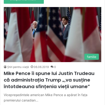
familie
Știri pentru viață
06.06.2019
0
Mike Pence îi spune lui Justin Trudeau
că administrația Trump „,va susține
întotdeauna sfințenia vieții umane”
Vicepreședintele american Mike Pence a apărat în fața
premierului canadian…