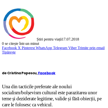
Știri pentru viață
17.07.2018
0
se citește într-un minut
Facebook
X
Pinterest
WhatsApp
Telegram
Viber
Trimite prin email
Tipărește
de Cristina Popescu,
Facebook
Una din tacticile preferate ale noului
socialism/bolșevism cultural este parazitarea unor
teme și deziderate legitime, valide și fără obiecții, pe
care le folosesc ca vehicul.