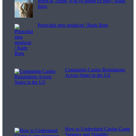
Murit-ai, copile, și tu (și lumea cu tine) / Radu
Buțu
Pruncului meu nenăscut / Radu Buțu
Melodii pentru viață
Comparing Casino Regulations
Across States in the US
How to Understand Casino Game
Variance and Volatility