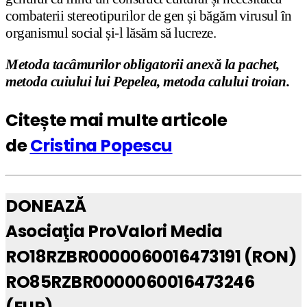
combaterii stereotipurilor de gen și băgăm virusul în
organismul social și-l lăsăm să lucreze.
Metoda tacâmurilor obligatorii anexă la pachet,
metoda cuiului lui Pepelea, metoda calului troian.
Citește mai multe articole
de
Cristina Popescu
DONEAZĂ
Asociaţia ProValori Media
RO18RZBR0000060016473191 (RON)
RO85RZBR0000060016473246