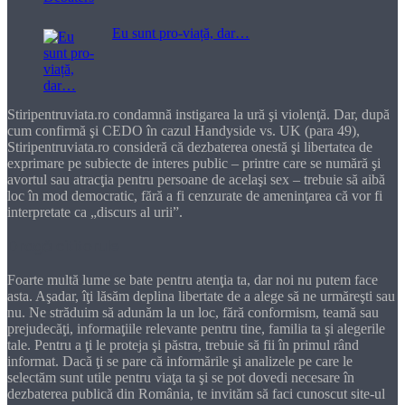
Eu sunt pro-viață, dar…
Stiripentruviata.ro condamnă instigarea la ură şi violenţă. Dar, după
cum confirmă şi CEDO în cazul Handyside vs. UK (para 49),
Stiripentruviata.ro consideră că dezbaterea onestă şi libertatea de
exprimare pe subiecte de interes public – printre care se numără şi
avortul sau atracţia pentru persoane de acelaşi sex – trebuie să aibă
loc în mod democratic, fără a fi cenzurate de ameninţarea că vor fi
interpretate ca „discurs al urii”.
Dragă cititorule
Foarte multă lume se bate pentru atenţia ta, dar noi nu putem face
asta. Aşadar, îţi lăsăm deplina libertate de a alege să ne urmăreşti sau
nu. Ne străduim să adunăm la un loc, fără conformism, teamă sau
prejudecăţi, informaţiile relevante pentru tine, familia ta şi alegerile
tale. Pentru a ţi le proteja şi păstra, trebuie să fii în primul rând
informat. Dacă ţi se pare că informările şi analizele pe care le
selectăm sunt utile pentru viaţa ta şi se pot dovedi necesare în
dezbaterea publică din România, te invităm să faci cunoscut site-ul