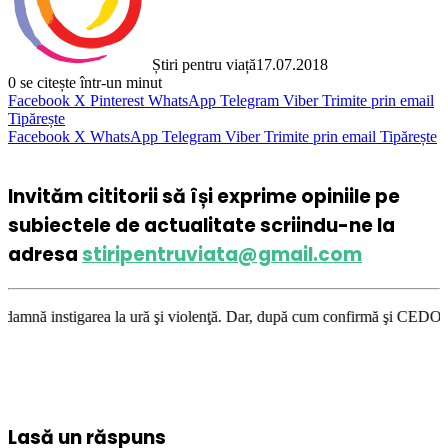
Știri pentru viață
17.07.2018
0
se citește într-un minut
Facebook
X
Pinterest
WhatsApp
Telegram
Viber
Trimite prin email
Tipărește
Facebook
X
WhatsApp
Telegram
Viber
Trimite prin email
Tipărește
Invităm cititorii să își exprime opiniile pe
subiectele de actualitate scriindu-ne la
adresa
stiripentruviata@gmail.com
ea la ură şi violenţă. Dar, după cum confirmă şi CEDO în cazul Handyside
Lasă un răspuns