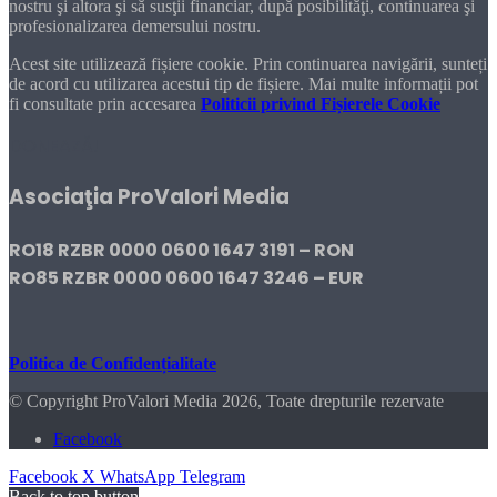
nostru şi altora şi să susţii financiar, după posibilităţi, continuarea şi
profesionalizarea demersului nostru.
Acest site utilizează fișiere cookie. Prin continuarea navigării, sunteți
de acord cu utilizarea acestui tip de fișiere. Mai multe informații pot
fi consultate prin accesarea
Politicii privind Fișierele Cookie
DONEAZĂ!
Asociaţia ProValori Media
RO18 RZBR 0000 0600 1647 3191 – RON
RO85 RZBR 0000 0600 1647 3246 – EUR
Politica de Confidențialitate
© Copyright ProValori Media 2026, Toate drepturile rezervate
Facebook
Facebook
X
WhatsApp
Telegram
Back to top button