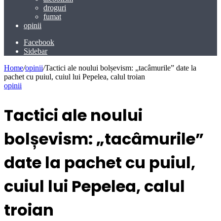
droguri
fumat
opinii
Facebook
Sidebar
Home
/
opinii
/
Tactici ale noului bolșevism: „tacâmurile” date la
pachet cu puiul, cuiul lui Pepelea, calul troian
opinii
Tactici ale noului
bolșevism: „tacâmurile”
date la pachet cu puiul,
cuiul lui Pepelea, calul
troian