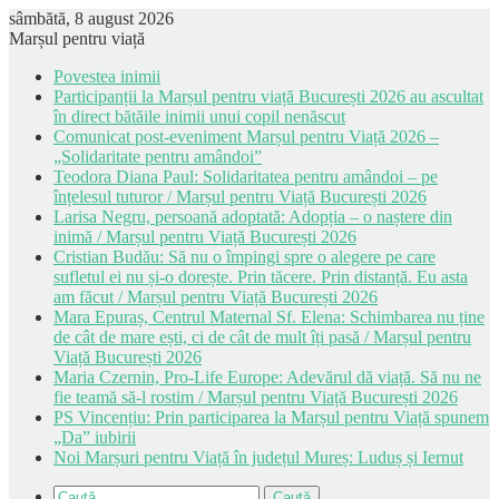
sâmbătă, 8 august 2026
Marșul pentru viață
Povestea inimii
Participanții la Marșul pentru viață București 2026 au ascultat
în direct bătăile inimii unui copil nenăscut
Comunicat post-eveniment Marșul pentru Viață 2026 –
„Solidaritate pentru amândoi”
Teodora Diana Paul: Solidaritatea pentru amândoi – pe
înțelesul tuturor / Marșul pentru Viață București 2026
Larisa Negru, persoană adoptată: Adopția – o naștere din
inimă / Marșul pentru Viață București 2026
Cristian Budău: Să nu o împingi spre o alegere pe care
sufletul ei nu și-o dorește. Prin tăcere. Prin distanță. Eu asta
am făcut / Marșul pentru Viață București 2026
Mara Epuraș, Centrul Maternal Sf. Elena: Schimbarea nu ține
de cât de mare ești, ci de cât de mult îți pasă / Marșul pentru
Viață București 2026
Maria Czernin, Pro-Life Europe: Adevărul dă viață. Să nu ne
fie teamă să-l rostim / Marșul pentru Viață București 2026
PS Vincențiu: Prin participarea la Marșul pentru Viață spunem
„Da” iubirii
Noi Marșuri pentru Viață în județul Mureș: Luduș și Iernut
Caută