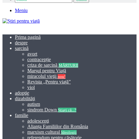
Meniu
Prima pagină
despre
sarcină
avort
contracepție
criza de sarcină
MĂRTURII
Marșul pentru Viață
miracolul vieţii
nou!
Revista „Pentru viață”
viol
adopţie
dizabilităţi
autism
sindrom Down
Știați că...?
familie
adolescenţi
Alianța Familiilor din România
marxism cultural
Ideologii
referendum pentru căsătorie