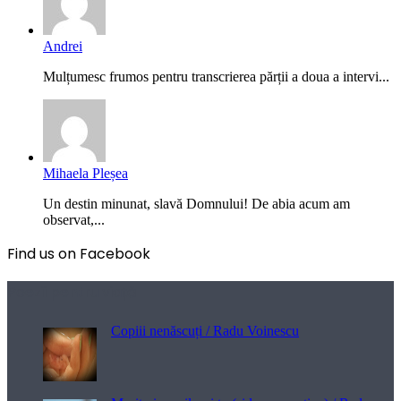
Andrei
Mulțumesc frumos pentru transcrierea părții a doua a intervi...
Mihaela Pleșea
Un destin minunat, slavă Domnului! De abia acum am
observat,...
Find us on Facebook
Poezii pentru viață
Copiii nenăscuți / Radu Voinescu