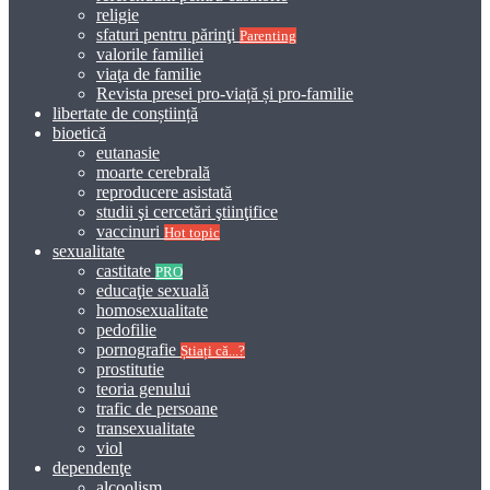
religie
sfaturi pentru părinţi
Parenting
valorile familiei
viaţa de familie
Revista presei pro-viață și pro-familie
libertate de conștiință
bioetică
eutanasie
moarte cerebrală
reproducere asistată
studii şi cercetări ştiinţifice
vaccinuri
Hot topic
sexualitate
castitate
PRO
educaţie sexuală
homosexualitate
pedofilie
pornografie
Știați că...?
prostitutie
teoria genului
trafic de persoane
transexualitate
viol
dependenţe
alcoolism