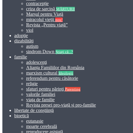
contracepție
criza de sarcină
MĂRTURII
Marșul pentru Viață
miracolul vieţii
nou!
Revista „Pentru viață”
viol
adopţie
dizabilităţi
autism
sindrom Down
Știați că...?
familie
adolescenţi
Alianța Familiilor din România
marxism cultural
Ideologii
referendum pentru căsătorie
religie
sfaturi pentru părinţi
Parenting
valorile familiei
viaţa de familie
Revista presei pro-viață și pro-familie
libertate de conștiință
bioetică
eutanasie
moarte cerebrală
reproducere asistată