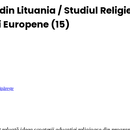
 din Lituania / Studiul Religi
i Europene (15)
ipărește
 reluată ideea scoaterii educației religioase din program