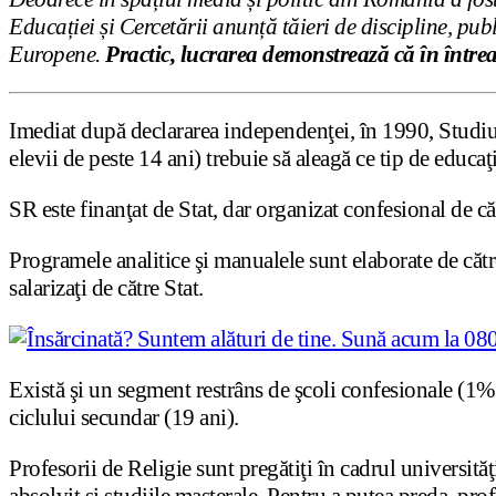
Educației și Cercetării anunță tăieri de discipline, publ
Europene.
Practic, lucrarea demonstrează că în întreag
Imediat după declararea independenţei, în 1990, Studiul R
elevii de peste 14 ani) trebuie să aleagă ce tip de educa
SR este finanţat de Stat, dar organizat confesional de căt
Programele analitice şi manualele sunt elaborate de către
salarizaţi de către Stat.
Există şi un segment restrâns de şcoli confesionale (1% 
ciclului secundar (19 ani).
Profesorii de Religie sunt pregătiţi în cadrul universităţ
absolvit şi studiile masterale. Pentru a putea preda, profe