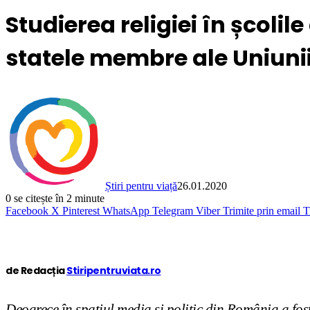
Studierea religiei în școlile
statele membre ale Uniuni
Știri pentru viață
26.01.2020
0
se citește în 2 minute
Facebook
X
Pinterest
WhatsApp
Telegram
Viber
Trimite prin email
T
de Redacția
Stiripentruviata.ro
Deoarece în spațiul media și politic din România a fost