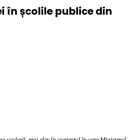
ei în școlile publice din
a școlară, mai ales în contextul în care Ministerul