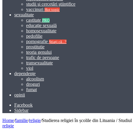
studii şi cercetări ştiinţifice
vaccinuri
Hot topic
sexualitate
castitate
PRO
educaţie sexuală
homosexualitate
pedofilie
pornografie
Știați că...?
prostitutie
teoria genului
trafic de persoane
transexualitate
viol
dependenţe
alcoolism
droguri
fumat
opinii
Facebook
Sidebar
Home
/
familie
/
religie
/
Studierea religiei în școlile din Lituania / Studi
religie