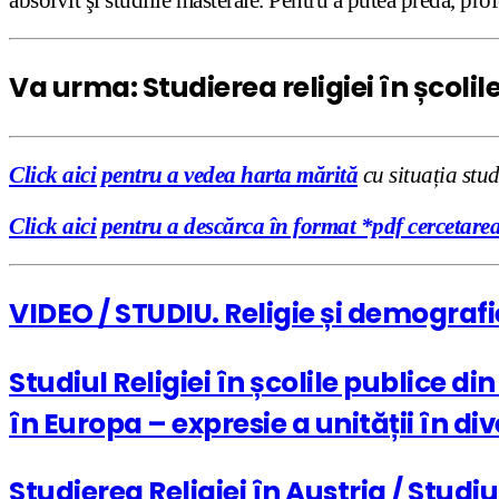
Va urma: Studierea religiei în școli
Click aici pentru a vedea harta mărită
cu situația stu
Click aici pentru a descărca în format *pdf cercetare
VIDEO / STUDIU. Religie și demografi
Studiul Religiei în școlile publice d
în Europa – expresie a unității în div
Studierea Religiei în Austria / Studi