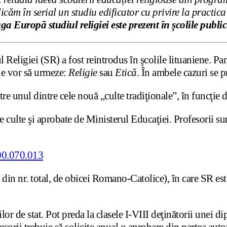
icăm în serial un studiu edificator cu privire la practica
a Europă studiul religiei este prezent în școlile publice
eligiei (SR) a fost reintrodus în şcolile lituaniene. Pană 
ţie vor să urmeze:
Religie
sau
Etică
. În ambele cazuri se 
re unul dintre cele nouă „culte tradiţionale”, în funcţie d
 culte şi aprobate de Ministerul Educaţiei. Profesorii sun
din nr. total, de obicei Romano-Catolice), în care SR este
ilor de stat. Pot preda la clasele I-VIII deţinătorii unei d
sorii trebuie să solicite anual o aprobare din partea autori