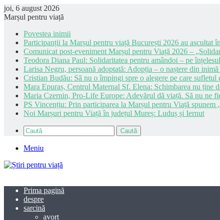
joi, 6 august 2026
Marșul pentru viață
Povestea inimii
Participanții la Marșul pentru viață București 2026 au ascultat în
Comunicat post-eveniment Marșul pentru Viață 2026 – „Solidar
Teodora Diana Paul: Solidaritatea pentru amândoi – pe înțelesul
Larisa Negru, persoană adoptată: Adopția – o naștere din inimă
Cristian Budău: Să nu o împingi spre o alegere pe care sufletul e
Mara Epuraș, Centrul Maternal Sf. Elena: Schimbarea nu ține de 
Maria Czernin, Pro-Life Europe: Adevărul dă viață. Să nu ne fi
PS Vincențiu: Prin participarea la Marșul pentru Viață spunem „
Noi Marșuri pentru Viață în județul Mureș: Luduș și Iernut
Caută
Meniu
Prima pagină
despre
sarcină
avort