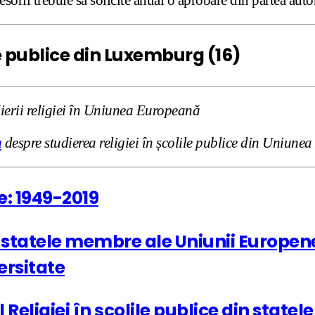
le publice din Luxemburg (16)
dierii religiei în Uniunea Europeană
a
despre studierea religiei în școlile publice din Uniun
e: 1949-2019
in statele membre ale Uniunii Europene
ersitate
ul Religiei în școlile publice din stat