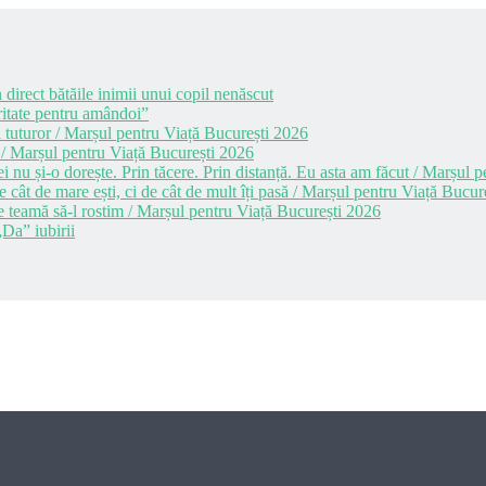
 direct bătăile inimii unui copil nenăscut
itate pentru amândoi”
 tuturor / Marșul pentru Viață București 2026
 / Marșul pentru Viață București 2026
i nu și-o dorește. Prin tăcere. Prin distanță. Eu asta am făcut / Marșul
cât de mare ești, ci de cât de mult îți pasă / Marșul pentru Viață Bucur
e teamă să-l rostim / Marșul pentru Viață București 2026
Da” iubirii