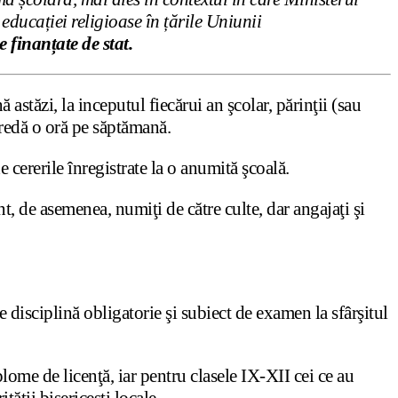
 educației religioase în țările Uniunii
 finanțate de stat.
astăzi, la inceputul fiecărui an şcolar, părinţii (sau
predă o oră pe săptămană.
e cererile înregistrate la o anumită şcoală.
t, de asemenea, numiţi de către culte, dar angajaţi şi
 disciplină obligatorie şi subiect de examen la sfârşitul
iplome de licenţă, iar pentru clasele IX-XII cei ce au
tăţii bisericeşti locale.