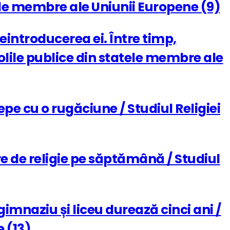
atele membre ale Uniunii Europene (9)
reintroducerea ei. Între timp,
olile publice din statele membre ale
cepe cu o rugăciune / Studiul Religiei
ore de religie pe săptămână / Studiul
 gimnaziu și liceu durează cinci ani /
 (13)