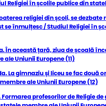
iul Religiei în școlile publice din st
aterea religiei din școli, se dezbate 
se înmulțesc / Studiul Religiei în șc
ia. În această țară, ziua de școală în
e ale Uniunii Europene (11)
anda. La gimnaziu și liceu se fac două 
le membre ale Uniunii Europene (12)
ia. Formarea profesorilor de Religie de
in statele membre ale Uniunii Europene