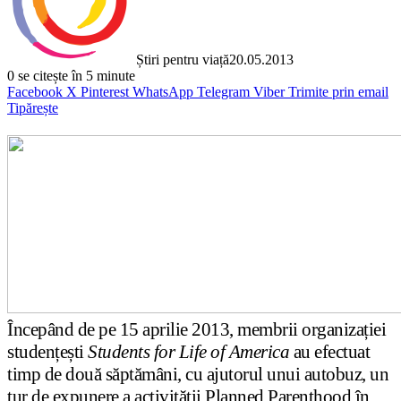
Știri pentru viață
20.05.2013
0
se citește în 5 minute
Facebook
X
Pinterest
WhatsApp
Telegram
Viber
Trimite prin email
Tipărește
Începând de pe 15 aprilie 2013, membrii organizației
studențești
Students for Life of America
au efectuat
timp de două săptămâni, cu ajutorul unui autobuz, un
tur de expunere a activității Planned Parenthood în