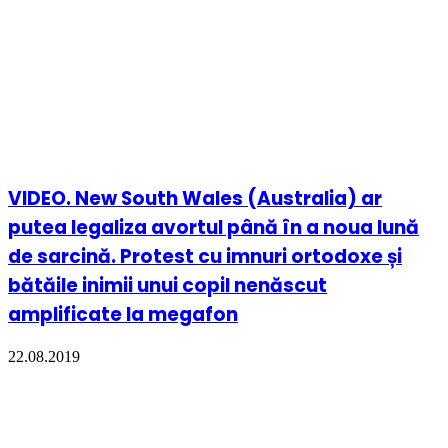
Statele Unite: Votarea legii privind
interdicția avortului după a 20-a
săptămână de sarcină coincide cu cea de-
a 42-a aniversare a procesului Roe v.Wade
16.01.2015
Daniel Gheorghe: „Amânăm operații dificile
pentru oamenii cu afecțiuni grave, dar
facem avorturi la cerere pentru a da bine în
statisticile unora”
28.04.2020
Recent
Popular
Comentarii