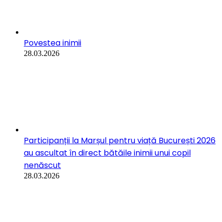
au ascultat în direct bătăile inimii unui copil
nenăscut
28.03.2026
Comunicat post-eveniment Marșul pentru Viață
2026 – „Solidaritate pentru amândoi”
28.03.2026
Teodora Diana Paul: Solidaritatea pentru amândoi
– pe înțelesul tuturor / Marșul pentru Viață
București 2026
28.03.2026
Larisa Negru, persoană adoptată: Adopția – o
naștere din inimă / Marșul pentru Viață București
2026
28.03.2026
Cristian Budău: Să nu o împingi spre o alegere pe
care sufletul ei nu și-o dorește. Prin tăcere. Prin