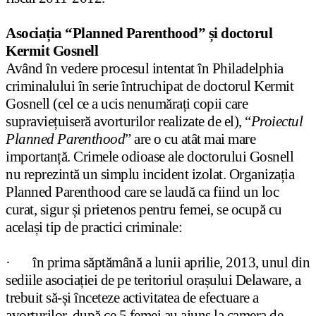
Asociația “Planned Parenthood” și doctorul
Kermit Gosnel
l
Având în vedere procesul intentat în Philadelphia
criminalului în serie întruchipat de doctorul Kermit
Gosnell (cel ce a ucis nenumărați copii care
supraviețuiseră avorturilor realizate de el), “
Proiectul
Planned Parenthood
” are o cu atât mai mare
importanță. Crimele odioase ale doctorului Gosnell
nu reprezintă un simplu incident izolat. Organizația
Planned Parenthood care se laudă ca fiind un loc
curat, sigur și prietenos pentru femei, se ocupă cu
același tip de practici criminale:
·
în prima săptămână a lunii aprilie, 2013, unul din
sediile asociației de pe teritoriul orașului Delaware, a
trebuit să-și înceteze activitatea de efectuare a
avorturilor, după ce 5 femei au ajuns la camera de