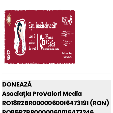
DONEAZĂ
Asociaţia ProValori Media
RO18RZBR0000060016473191 (RON)
RO85RZBR0000060016473246