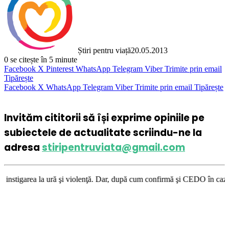
Știri pentru viață
20.05.2013
0
se citește în 5 minute
Facebook
X
Pinterest
WhatsApp
Telegram
Viber
Trimite prin email
Tipărește
Facebook
X
WhatsApp
Telegram
Viber
Trimite prin email
Tipărește
Invităm cititorii să își exprime opiniile pe
subiectele de actualitate scriindu-ne la
adresa
stiripentruviata@gmail.com
ă şi violenţă. Dar, după cum confirmă şi CEDO în cazul Handyside vs. UK 