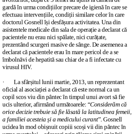
gardă în urma condițiilor precare de igienă în care se
efectuau intervențiile, condiții similare celor în care
doctorul Gosnell își desfășura activitatea. Una din
asistentele medicale din sala de operație a declarat că
pacientele nu erau nici spălate, nici curățate,
prezentând scurgeri masive de sânge. De asemenea a
declarat că pacientele erau în mare pericol de a se
îmbolnăvi de hepatită sau chiar de a fi infectate cu
virusul HIV.
·
La sfârșitul lunii martie, 2013, un reprezentant
oficial al asociației a declarat că este normal ca un
copil scos viu din pântec în timpul unui avort să fie
ucis ulterior, afirmând următoarele: “
Considerăm că
orice decizie trebuie să fie lăsată la latitudinea femeii,
a familiei acesteia și a medicului curant
”. Gosnell
ucidea în mod obișnuit copiii scoși vii din pântec în