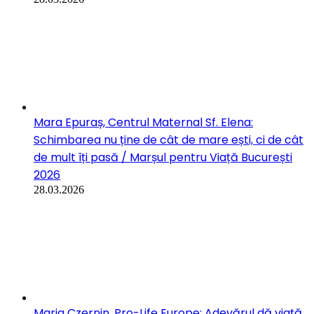
Iconarul
Din păcate, o parte însemnată din populația SUA e în stare d...
Marius
Frumos ! Am sa caut filmele Rocky sa le revăd. Cred ca am
vă...
Instapress
Felicitam cuplurile de Aur pentru perseverenta, pentru ca do...