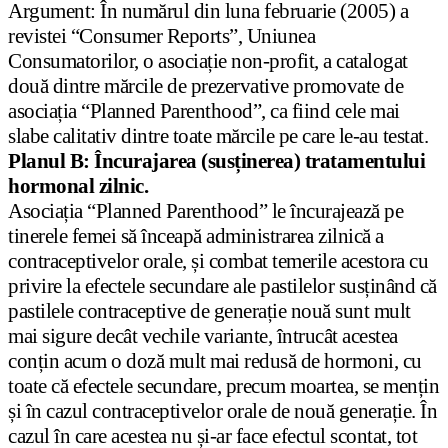
Argument: În numărul din luna februarie (2005) a
revistei “Consumer Reports”, Uniunea
Consumatorilor, o asociație non-profit, a catalogat
două dintre mărcile de prezervative promovate de
asociația “Planned Parenthood”, ca fiind cele mai
slabe calitativ dintre toate mărcile pe care le-au testat.
Planul B: Încurajarea (susținerea) tratamentului
hormonal zilnic.
Asociația “Planned Parenthood” le încurajează pe
tinerele femei să înceapă administrarea zilnică a
contraceptivelor orale, și combat temerile acestora cu
privire la efectele secundare ale pastilelor susținând că
pastilele contraceptive de generație nouă sunt mult
mai sigure decât vechile variante, întrucât acestea
conțin acum o doză mult mai redusă de hormoni, cu
toate că efectele secundare, precum moartea, se mențin
și în cazul contraceptivelor orale de nouă generație. În
cazul în care acestea nu și-ar face efectul scontat, tot