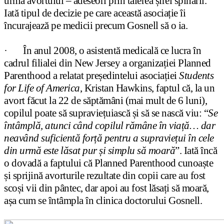
urma avortului – adeseori prin tăierea șirei spinării.
Iată tipul de decizie pe care această asociație îi
încurajează pe medicii precum Gosnell să o ia.
·
În anul 2008, o asistentă medicală ce lucra în
cadrul filialei din New Jersey a organizației Planned
Parenthood a relatat președintelui asociației
Students
for Life of America
, Kristan Hawkins, faptul că, la un
avort făcut la 22 de săptămâni (mai mult de 6 luni),
copilul poate să supraviețuiască și să se nască viu: “
Se
întâmplă, atunci când copilul rămâne în viață… dar
neavând suficientă forță pentru a supraviețui în cele
din urmă este lăsat pur și simplu să moară
”. Iată încă
o dovadă a faptului că Planned Parenthood cunoaște
și sprijină avorturile rezultate din copii care au fost
scoși vii din pântec, dar apoi au fost lăsați să moară,
așa cum se întâmpla în clinica doctorului Gosnell.