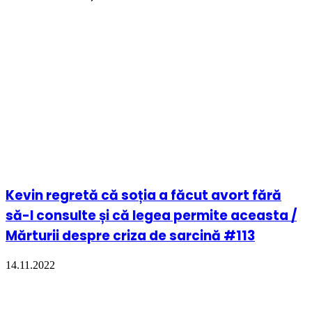
Kevin regretă că soția a făcut avort fără
să-l consulte și că legea permite aceasta /
Mărturii despre criza de sarcină #113
14.11.2022
VIDEO. New South Wales (Australia) ar
putea legaliza avortul până în a noua lună
de sarcină. Protest cu imnuri ortodoxe și
bătăile inimii unui copil nenăscut
amplificate la megafon
22.08.2019