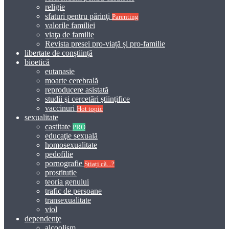
religie
sfaturi pentru părinţi
Parenting
valorile familiei
viaţa de familie
Revista presei pro-viață și pro-familie
libertate de conștiință
bioetică
eutanasie
moarte cerebrală
reproducere asistată
studii şi cercetări ştiinţifice
vaccinuri
Hot topic
sexualitate
castitate
PRO
educaţie sexuală
homosexualitate
pedofilie
pornografie
Știați că...?
prostitutie
teoria genului
trafic de persoane
transexualitate
viol
dependenţe
alcoolism