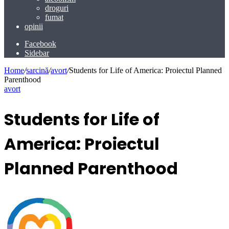
droguri
fumat
opinii
Facebook
Sidebar
Home
/
sarcină
/
avort
/
Students for Life of America: Proiectul Planned
Parenthood
avort
Students for Life of
America: Proiectul
Planned Parenthood