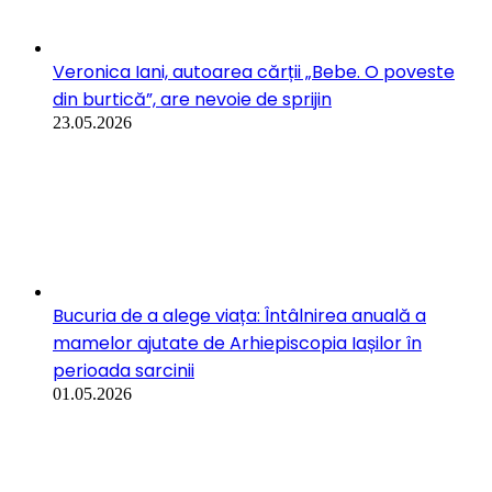
28.03.2026
Maria Czernin, Pro-Life Europe: Adevărul dă viață.
Să nu ne fie teamă să-l rostim / Marșul pentru
Viață București 2026
28.03.2026
Veronica Iani, autoarea cărții „Bebe. O poveste
din burtică”, are nevoie de sprijin
23.05.2026
Bucuria de a alege viața: Întâlnirea anuală a
mamelor ajutate de Arhiepiscopia Iașilor în
perioada sarcinii
01.05.2026
Povestea inimii
28.03.2026
Participanții la Marșul pentru viață București 2026