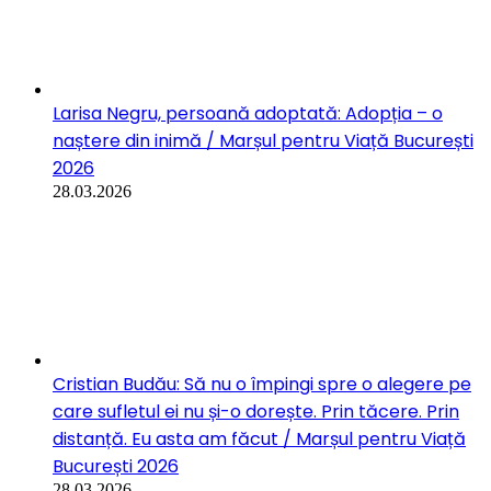
Liliana Costache
Doamne ajuta! Trimit acest text catre dvs., caci citindu-l l...
SNL
Da, vor să popularizeze moartea. În general, progresiștii po...
iconarul
Cunosc cazuri de mame presate/stresate să avorteze pentru
că...