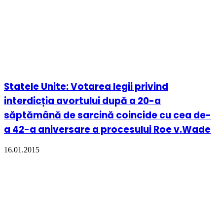
Veronica Iani, autoarea cărții „Bebe. O poveste
din burtică”, are nevoie de sprijin
23.05.2026
Bucuria de a alege viața: Întâlnirea anuală a
mamelor ajutate de Arhiepiscopia Iașilor în
perioada sarcinii
01.05.2026
Povestea inimii
28.03.2026
Participanții la Marșul pentru viață București 2026
au ascultat în direct bătăile inimii unui copil
nenăscut
28.03.2026
Comunicat post-eveniment Marșul pentru Viață
2026 – „Solidaritate pentru amândoi”
28.03.2026