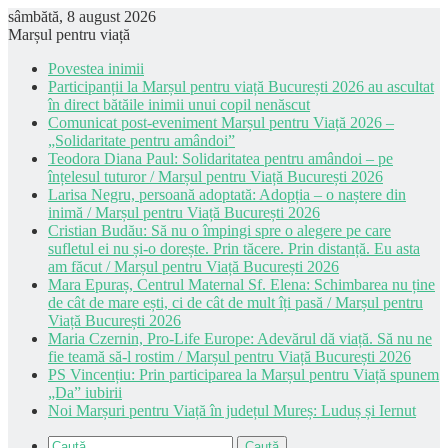
sâmbătă, 8 august 2026
Marșul pentru viață
Povestea inimii
Participanții la Marșul pentru viață București 2026 au ascultat
în direct bătăile inimii unui copil nenăscut
Comunicat post-eveniment Marșul pentru Viață 2026 –
„Solidaritate pentru amândoi”
Teodora Diana Paul: Solidaritatea pentru amândoi – pe
înțelesul tuturor / Marșul pentru Viață București 2026
Larisa Negru, persoană adoptată: Adopția – o naștere din
inimă / Marșul pentru Viață București 2026
Cristian Budău: Să nu o împingi spre o alegere pe care
sufletul ei nu și-o dorește. Prin tăcere. Prin distanță. Eu asta
am făcut / Marșul pentru Viață București 2026
Mara Epuraș, Centrul Maternal Sf. Elena: Schimbarea nu ține
de cât de mare ești, ci de cât de mult îți pasă / Marșul pentru
Viață București 2026
Maria Czernin, Pro-Life Europe: Adevărul dă viață. Să nu ne
fie teamă să-l rostim / Marșul pentru Viață București 2026
PS Vincențiu: Prin participarea la Marșul pentru Viață spunem
„Da” iubirii
Noi Marșuri pentru Viață în județul Mureș: Luduș și Iernut
Caută