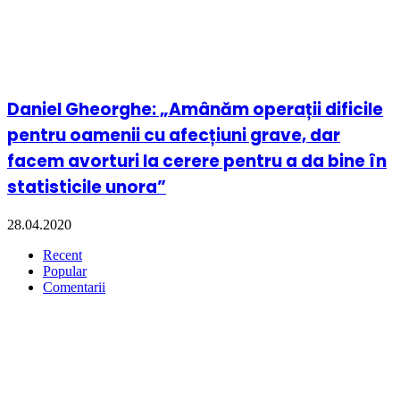
Teodora Diana Paul: Solidaritatea pentru amândoi
– pe înțelesul tuturor / Marșul pentru Viață
București 2026
28.03.2026
Larisa Negru, persoană adoptată: Adopția – o
naștere din inimă / Marșul pentru Viață București
2026
28.03.2026
Cristian Budău: Să nu o împingi spre o alegere pe
care sufletul ei nu și-o dorește. Prin tăcere. Prin
distanță. Eu asta am făcut / Marșul pentru Viață
București 2026
28.03.2026
Mara Epuraș, Centrul Maternal Sf. Elena:
Schimbarea nu ține de cât de mare ești, ci de cât
de mult îți pasă / Marșul pentru Viață București
2026