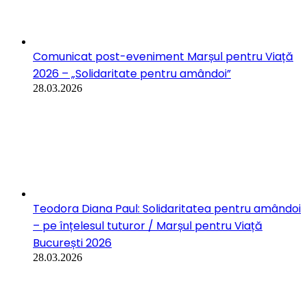
distanță. Eu asta am făcut / Marșul pentru Viață
București 2026
28.03.2026
Mara Epuraș, Centrul Maternal Sf. Elena:
Schimbarea nu ține de cât de mare ești, ci de cât
de mult îți pasă / Marșul pentru Viață București
2026
28.03.2026
Maria Czernin, Pro-Life Europe: Adevărul dă viață.
Să nu ne fie teamă să-l rostim / Marșul pentru
Viață București 2026
28.03.2026
Stiri
Sa interzici avortul este o prostie....