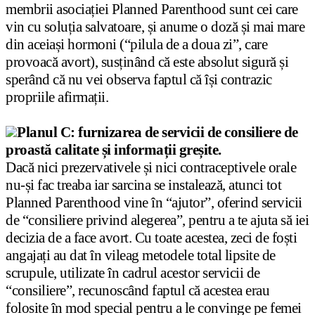
membrii asociației Planned Parenthood sunt cei care
vin cu soluția salvatoare
, și anume o doză și mai mare
din aceiași hormoni (“pilula de a doua zi”, care
provoacă avort), susținând că este absolut sigură și
sperând că nu vei observa faptul că își contrazic
propriile afirmații.
Planul C: furnizarea de servicii de consiliere de
proastă calitate și informații greșite.
Dacă nici prezervativele și nici contraceptivele orale
nu-și fac treaba iar sarcina se instalează, atunci tot
Planned Parenthood vine în “ajutor”, oferind servicii
de “consiliere privind alegerea”, pentru a te ajuta să iei
decizia de a face avort. Cu toate acestea, zeci de foști
angajați au dat în vileag metodele total lipsite de
scrupule, utilizate în cadrul acestor servicii de
“consiliere”, recunoscând faptul că acestea erau
folosite în mod special pentru a le convinge pe femei