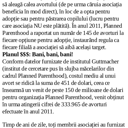
să aleagă calea avortului (de pe urma căruia asociația
beneficia în mod direct), în loc de a opta pentru
adopție sau pentru păstrarea copilului (lucru pentru
care asociația NU este plătită). În anul 2011, Planned
Parenthood a raportat un număr de 145 de avorturi la
fiecare opțiune pentru adopție, instaurând regula ca
fiecare filială a asociației să aibă același target.
Planul $$$: Bani, bani, bani!
Conform datelor furnizate de institutul Guttmacher
(institut de cercetare pus în slujba măcelarilor din
cadrul Planned Parenthood), costul mediu al unui
avort se ridică la suma de 451 de dolari, ceea ce
înseamnă un venit de peste 150 de milioane de dolari
pentru organizația Planned Parenthood, venit obținut
în urma atingerii cifrei de 333.965 de avorturi
efectuate în anul 2011.
Timp de ani de zile, toți membrii asociației au furnizat