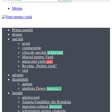
Meniu
Prima pagină
despre
sarcină
avort
contracepție
criza de sarcină
MĂRTURII
Marșul pentru Viață
miracolul vieţii
nou!
Revista „Pentru viață”
viol
adopţie
dizabilităţi
autism
sindrom Down
Știați că...?
familie
adolescenţi
Alianța Familiilor din România
marxism cultural
Ideologii
referendum pentru căsătorie