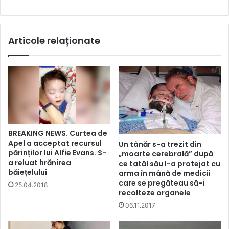
Articole relaționate
BREAKING NEWS. Curtea de
Apel a acceptat recursul
Un tânăr s-a trezit din
părinților lui Alfie Evans. S-
„moarte cerebrală” după
a reluat hrănirea
ce tatăl său l-a protejat cu
băiețelului
arma în mână de medicii
care se pregăteau să-i
25.04.2018
recolteze organele
06.11.2017