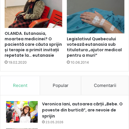
OLANDA. Eutanasia,
moartea medicinei? O
Legislativul Quebecului
pacientă care căuta sprijin
votează eutanasia sub
și terapie a primit invitații
titulatura „ajutor medical
repetate la… eutanasie
pentru a muri”
19.02.2020
10.06.2014
Recent
Popular
Comentarii
Veronica Iani, autoarea cărții „Bebe. O
poveste din burtică”, are nevoie de
sprijin
23.05.2026