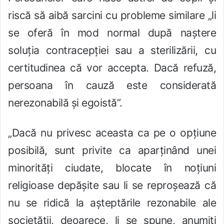
riscă să aibă sarcini cu probleme similare „li
se oferă în mod normal după na
ș
tere
soluția contracep
ț
iei sau a sterilizării, cu
certitudinea că vor accepta. Dacă refuză,
persoana în cauză este considerată
nerezonabilă
ș
i egoistă”.
„Dacă nu privesc aceasta ca pe o op
ț
iune
posibilă, sunt privite ca apar
ț
inând unei
minorită
ț
i ciudate, blocate în no
ț
iuni
religioase depă
ș
ite sau li se reproșează că
nu se ridică la a
ș
teptările rezonabile ale
societă
ț
ii, deoarece, li se spune, anumiți