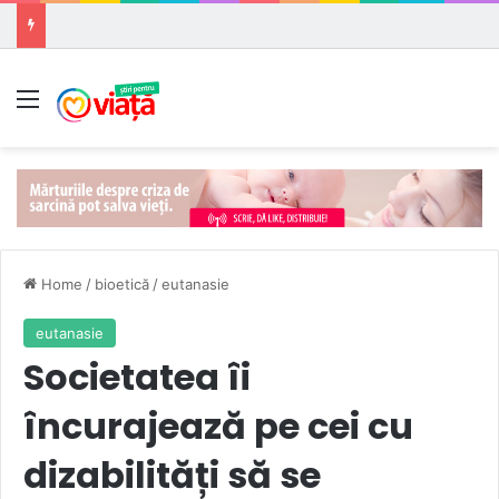
Meniu
Home
/
bioetică
/
eutanasie
eutanasie
Societatea îi
încurajează pe cei cu
dizabilități să se