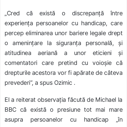
„Cred că există o discrepan
ț
ă între
experien
ț
a persoanelor cu handicap, care
percep eliminarea unor bariere legale drept
o amenințare la siguranța personală, și
atitudinea aeriană a unor eticieni
ș
i
comentatori care pretind cu voioșie că
drepturile acestora vor fi apărate de câteva
prevederi”, a spus Ozimic .
El a reiterat observația făcută de Michael la
BBC că există o presiune tot mai mare
asupra persoanelor cu handicap „în