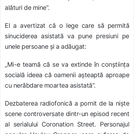
alături de mine”.
El a avertizat că o lege care să permită
sinuciderea asistată va pune presiuni pe
unele persoane și a adăugat:
„Mi-e teamă că se va extinde în con
ș
tiin
ț
a
socială ideea că oamenii a
ș
teaptă aproape
cu nerăbdare moartea asistată”.
Dezbaterea radiofonică a pornit de la niște
scene controversate dintr-un episod recent
al serialului Coronation Street. Personajul