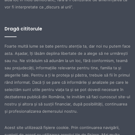
vor fi interpretate ca „discurs al urii”.
Dragă cititorule
Foarte multă lume se bate pentru atenţia ta, dar noi nu putem face
asta. Aşadar, îţi lăsăm deplina libertate de a alege să ne urmăreşti
sau nu. Ne străduim să adunăm la un loc, fără conformism, teamă
sau prejudecăţi, informaţiile relevante pentru tine, familia ta şi
alegerile tale. Pentru a ţi le proteja şi păstra, trebuie să fii în primul
rând informat. Dacă ţi se pare că informările şi analizele pe care le
selectăm sunt utile pentru viaţa ta şi se pot dovedi necesare în
dezbaterea publică din România, te invităm să faci cunoscut site-ul
nostru şi altora şi să susţii financiar, după posibilităţi, continuarea
şi profesionalizarea demersului nostru.
Acest site utilizează fișiere cookie. Prin continuarea navigării,
sunteți de acord cu utilizarea acestui tip de fișiere. Mai multe