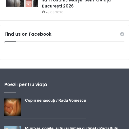
să-l rostim / Marșul pentru Viață
București 2026
28.03.2026
Find us on Facebook
Poezii pentru viață
Copiii nenăscuți / Radu Voinescu
Murit-ai, copile, și tu (și lumea cu tine) / Radu Buțu