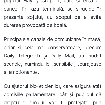
popular Hayley Cropper, care suferea de
cancer în faza terminală, se sinucide în
prezen
ț
a so
ț
ului, cu scopul de a evita
durerea provocată de boală.
Principalele canale de comunicare în masă,
chiar și cele mai conservatoare, precum
Daily Telegraph
ș
i Daily Mail, au lăudat
scenele, numindu-le „sensibile”, „curajoase
ș
i emoționante”.
Cu ajutorul bio-eticienilor, care asigură atât
comisiile parlamentare, cât
ș
i publicul că
drepturile omului vor fi protejate prin