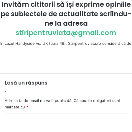
Invităm cititorii să își exprime opiniile
pe subiectele de actualitate scriindu-
ne la
adresa
stiripentruviata@gmail.com
ndyside vs. UK (para 49), Stiripentruviata.ro consideră că dezbaterea one
Lasă un răspuns
Adresa ta de email nu va fi publicată.
Câmpurile obligatorii sunt
marcate cu
*
C
o