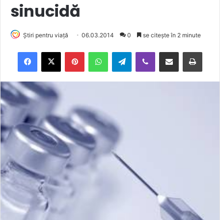
sinucidă
Știri pentru viață
06.03.2014
0
se citește în 2 minute
Facebook
X
Pinterest
WhatsApp
Telegram
Viber
Trimite prin email
Tipărește