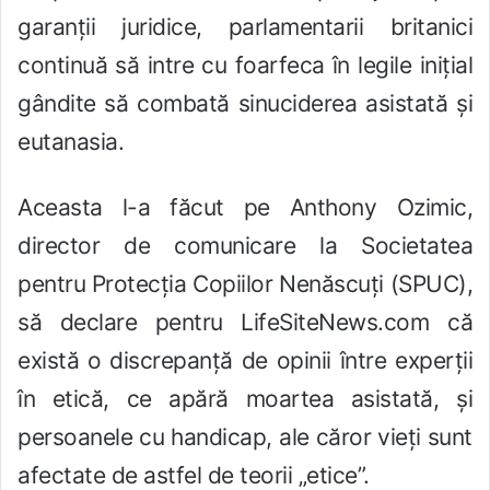
garan
ț
ii juridice, parlamentarii britanici
continuă să intre cu foarfeca în legile inițial
gândite să combată sinuciderea asistată
ș
i
eutanasia.
Aceasta l-a făcut pe Anthony Ozimic,
director de comunicare la Societatea
pentru Protec
ț
ia Copiilor Nenăscuți (SPUC),
să declare pentru LifeSiteNews.com că
există o discrepanță de opinii între exper
ț
ii
în etică, ce apără moartea asistată,
ș
i
persoanele cu handicap, ale căror vieți sunt
afectate de astfel de teorii „etice”.