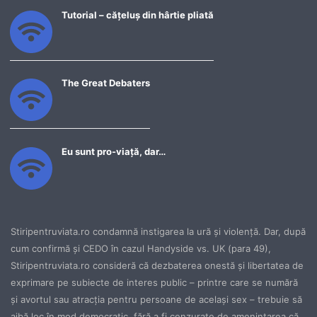
Tutorial – cățeluș din hârtie pliată
The Great Debaters
Eu sunt pro-viață, dar…
Stiripentruviata.ro condamnă instigarea la ură şi violenţă. Dar, după
cum confirmă şi CEDO în cazul Handyside vs. UK (para 49),
Stiripentruviata.ro consideră că dezbaterea onestă şi libertatea de
exprimare pe subiecte de interes public – printre care se numără
şi avortul sau atracţia pentru persoane de acelaşi sex – trebuie să
aibă loc în mod democratic, fără a fi cenzurate de ameninţarea că