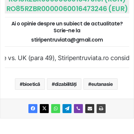
RO85RZBR0000060016473246 (EUR)
Ai o opinie despre un subiect de actualitate?
Scrie-ne la
stiripentruviata@gmail.com
ra 49), Stiripentruviata.ro consideră că dezbate
bioetică
dizabilităţi
eutanasie