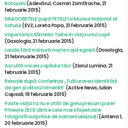
Botoșani
(Adevărul, Cosmin Zamfirache, 21
februarie 2015)
DRAGOBETELE pupă FETELE la Muzeul Național al
Satului
(EVZ, Loreta Popa, 21 februarie 2015)
Importanța Sfintelor Taine în viața unui copil
(Doxologia, 21 februarie 2015)
Lauda fără măsură naște copii egoiști
(Doxologia,
21 febnruarie 2015)
Ascultă vocea copilului tău!
(Ziarul Lumina, 21
februarie 2015)
Reacție după Conferința „Tulburarea identității
de gen și viitorul omenirii”
(Active News, Iulian
Capsali, 19 februarie 2015)
Poate viața ta nu e atât de grea precum pare!
Privește ZECE dintre cele mai sfâșietoare
fotografii surprinse de oameni obișnuiți
(Antena 1,
20 februarie 2015)