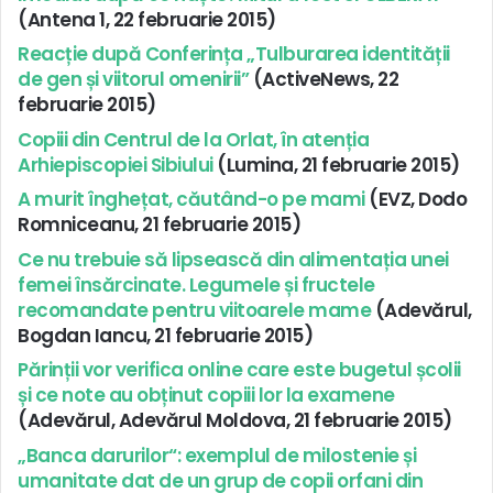
(Antena 1, 22 februarie 2015)
Reacție după Conferința „Tulburarea identității
de gen și viitorul omenirii”
(ActiveNews, 22
februarie 2015)
Copiii din Centrul de la Orlat, în atenția
Arhiepiscopiei Sibiului
(Lumina, 21 februarie 2015)
A murit înghețat, căutând-o pe mami
(EVZ, Dodo
Romniceanu, 21 februarie 2015)
Ce nu trebuie să lipsească din alimentația unei
femei însărcinate. Legumele și fructele
recomandate pentru viitoarele mame
(Adevărul,
Bogdan Iancu, 21 februarie 2015)
Părinții vor verifica online care este bugetul școlii
și ce note au obținut copiii lor la examene
(Adevărul, Adevărul Moldova, 21 februarie 2015)
„Banca darurilor“: exemplul de milostenie și
umanitate dat de un grup de copii orfani din