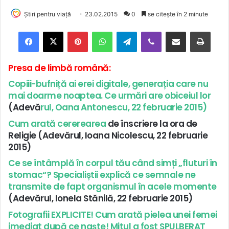
Știri pentru viață
23.02.2015
0
se citește în 2 minute
Facebook
X
Pinterest
WhatsApp
Telegram
Viber
Trimite prin email
Tipărește
Presa de limbă română:
Copiii-bufniță ai erei digitale, generația care nu
mai doarme noaptea. Ce urmări are obiceiul lor
(Adevă
rul, Oana Antonescu, 22 februarie 2015)
Cum arată cererearea
de înscriere la ora de
Religie (Adevărul, Ioana Nicolescu, 22 februarie
2015)
Ce se întâmplă în corpul tău când simți „fluturi în
stomac“? Specialiștii explică ce semnale ne
transmite de fapt organismul în acele momente
(Adevărul, Ionela Stănilă, 22 februarie 2015)
Fotografii EXPLICITE! Cum arată pielea unei femei
imediat după ce naște! Mitul a fost SPULBERAT