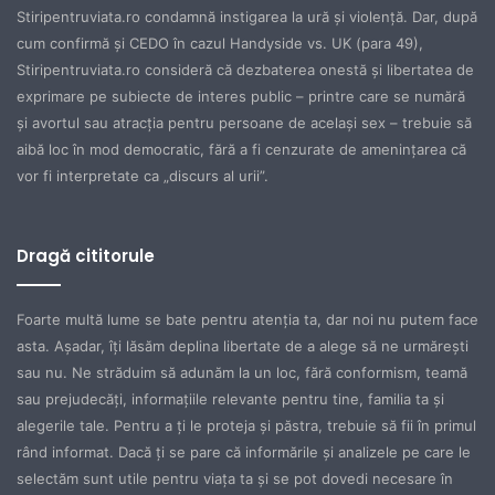
Stiripentruviata.ro condamnă instigarea la ură şi violenţă. Dar, după
cum confirmă şi CEDO în cazul Handyside vs. UK (para 49),
Stiripentruviata.ro consideră că dezbaterea onestă şi libertatea de
exprimare pe subiecte de interes public – printre care se numără
şi avortul sau atracţia pentru persoane de acelaşi sex – trebuie să
aibă loc în mod democratic, fără a fi cenzurate de ameninţarea că
vor fi interpretate ca „discurs al urii”.
Dragă cititorule
Foarte multă lume se bate pentru atenţia ta, dar noi nu putem face
asta. Aşadar, îţi lăsăm deplina libertate de a alege să ne urmăreşti
sau nu. Ne străduim să adunăm la un loc, fără conformism, teamă
sau prejudecăţi, informaţiile relevante pentru tine, familia ta şi
alegerile tale. Pentru a ţi le proteja şi păstra, trebuie să fii în primul
rând informat. Dacă ţi se pare că informările şi analizele pe care le
selectăm sunt utile pentru viaţa ta şi se pot dovedi necesare în