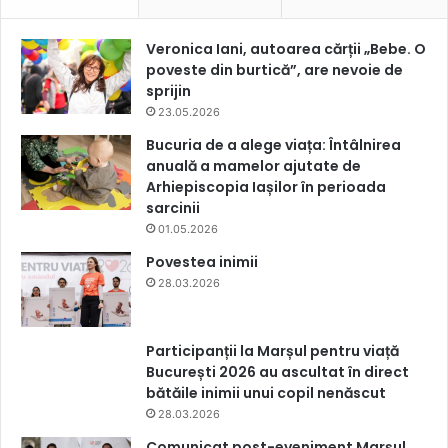
Veronica Iani, autoarea cărții „Bebe. O
poveste din burtică”, are nevoie de
sprijin
23.05.2026
Bucuria de a alege viața: Întâlnirea
anuală a mamelor ajutate de
Arhiepiscopia Iașilor în perioada
sarcinii
01.05.2026
Povestea inimii
28.03.2026
Participanții la Marșul pentru viață
București 2026 au ascultat în direct
bătăile inimii unui copil nenăscut
28.03.2026
Comunicat post-eveniment Marșul