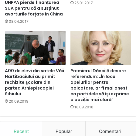
UNFPA pierde finanțarea
25.01.2017
SUA pentru că a susținut
avorturile forțate în China
08.04.2017
400 de elevi din satele Văii
Premierul Dăncilă despre
Hârtibaciului au primit
referendum: „În locul
rechizite şcolare din
apelurilor pentru
partea Arhiepiscopiei
boicotare, ar fi mai onest
Sibiului
ca partidele să își exprime
o poziție mai clară”
20.09.2019
18.09.2018
Recent
Popular
Comentarii