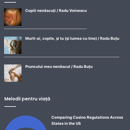
Copiii nenăscuți / Radu Voinescu
Murit-ai, copile, și tu (și lumea cu tine) / Radu Buțu
Pruncului meu nenăscut / Radu Buțu
Melodii pentru viață
Comparing Casino Regulations Across
States in the US