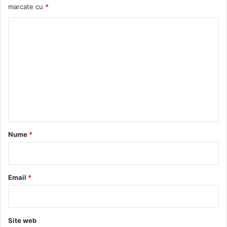
marcate cu
*
C
o
m
e
n
t
a
r
Nume
*
i
u
*
Email
*
Site web