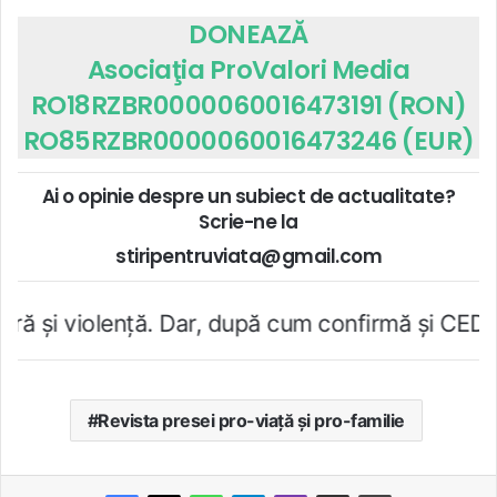
DONEAZĂ
Asociaţia ProValori Media
RO18RZBR0000060016473191 (RON)
RO85RZBR0000060016473246 (EUR)
Ai o opinie despre un subiect de actualitate?
Scrie-ne la
stiripentruviata@gmail.com
lenţă. Dar, după cum confirmă şi CEDO în cazul H
Revista presei pro-viață și pro-familie