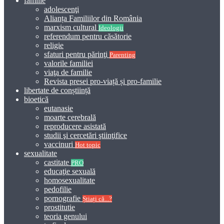
familie
adolescenţi
Alianța Familiilor din România
marxism cultural
Ideologii
referendum pentru căsătorie
religie
sfaturi pentru părinţi
Parenting
valorile familiei
viaţa de familie
Revista presei pro-viață și pro-familie
libertate de conștiință
bioetică
eutanasie
moarte cerebrală
reproducere asistată
studii şi cercetări ştiinţifice
vaccinuri
Hot topic
sexualitate
castitate
PRO
educaţie sexuală
homosexualitate
pedofilie
pornografie
Știați că...?
prostitutie
teoria genului