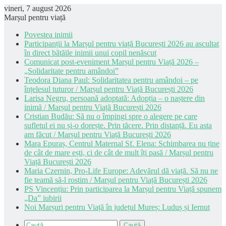
vineri, 7 august 2026
Marșul pentru viață
Povestea inimii
Participanții la Marșul pentru viață București 2026 au ascultat
în direct bătăile inimii unui copil nenăscut
Comunicat post-eveniment Marșul pentru Viață 2026 –
„Solidaritate pentru amândoi”
Teodora Diana Paul: Solidaritatea pentru amândoi – pe
înțelesul tuturor / Marșul pentru Viață București 2026
Larisa Negru, persoană adoptată: Adopția – o naștere din
inimă / Marșul pentru Viață București 2026
Cristian Budău: Să nu o împingi spre o alegere pe care
sufletul ei nu și-o dorește. Prin tăcere. Prin distanță. Eu asta
am făcut / Marșul pentru Viață București 2026
Mara Epuraș, Centrul Maternal Sf. Elena: Schimbarea nu ține
de cât de mare ești, ci de cât de mult îți pasă / Marșul pentru
Viață București 2026
Maria Czernin, Pro-Life Europe: Adevărul dă viață. Să nu ne
fie teamă să-l rostim / Marșul pentru Viață București 2026
PS Vincențiu: Prin participarea la Marșul pentru Viață spunem
„Da” iubirii
Noi Marșuri pentru Viață în județul Mureș: Luduș și Iernut
Caută