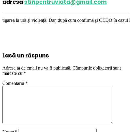
adresa
stiripentruviata@gmail.com
violenţă. Dar, după cum confirmă şi CEDO în cazul Handyside vs. UK (para
Lasă un răspuns
Adresa ta de email nu va fi publicată.
Câmpurile obligatorii sunt
marcate cu
*
Comentariu
*
Nume
*