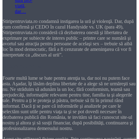
Stiripentruviata.ro condamnă instigarea la ură şi violenţă. Dar, după
cum confirmă şi CEDO în cazul Handyside vs. UK (para 49),
Stiripentruviata.ro consideră că dezbaterea onestă şi libertatea de
exprimare pe subiecte de interes public – printre care se numără şi
avortul sau atracţia pentru persoane de acelaşi sex – trebuie să aibă
loc în mod democratic, fără a fi cenzurate de ameninţarea că vor fi
interpretate ca „discurs al urii”.
Dragă cititorule
Foarte multă lume se bate pentru atenţia ta, dar noi nu putem face
asta. Aşadar, îţi lăsăm deplina libertate de a alege să ne urmăreşti sau
nu. Ne străduim să adunăm la un loc, fără conformism, teamă sau
prejudecăţi, informaţiile relevante pentru tine, familia ta şi alegerile
tale. Pentru a ţi le proteja şi păstra, trebuie să fii în primul rând
informat. Dacă ţi se pare că informările şi analizele pe care le
selectăm sunt utile pentru viaţa ta şi se pot dovedi necesare în
dezbaterea publică din România, te invităm să faci cunoscut site-ul
nostru şi altora şi să susţii financiar, după posibilităţi, continuarea şi
profesionalizarea demersului nostru.
Acest site utilizează fișiere cookie. Prin continuarea navigării, sunteți