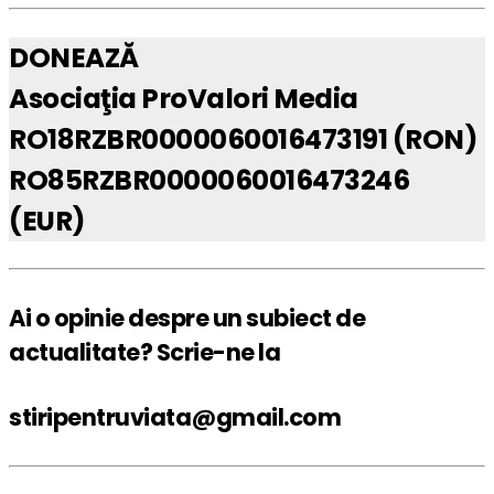
DONEAZĂ
Asociaţia ProValori Media
RO18RZBR0000060016473191 (RON)
RO85RZBR0000060016473246
(EUR)
Ai o opinie despre un subiect de
actualitate? Scrie-ne la
stiripentruviata@gmail.com