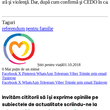
ar, după cum confirmă şi CEDO în cazul Handyside vs. UK (
Taguri
referendum pentru familie
Știri pentru viață
01.10.2018
0
Mai puțin de un minut
Facebook
X
Pinterest
WhatsApp
Telegram
Viber
Trimite prin email
Tipărește
Facebook
X
WhatsApp
Telegram
Viber
Trimite prin email
Tipărește
Invităm cititorii să își exprime opiniile pe
subiectele de actualitate scriindu-ne la