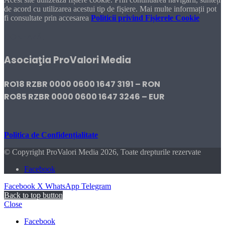
de acord cu utilizarea acestui tip de fișiere. Mai multe informații pot
fi consultate prin accesarea
Politicii privind Fișierele Cookie
DONEAZĂ!
Asociaţia ProValori Media
RO18 RZBR 0000 0600 1647 3191 – RON
RO85 RZBR 0000 0600 1647 3246 – EUR
Politica de Confidențialitate
© Copyright ProValori Media 2026, Toate drepturile rezervate
Facebook
Facebook
X
WhatsApp
Telegram
Back to top button
Close
Facebook