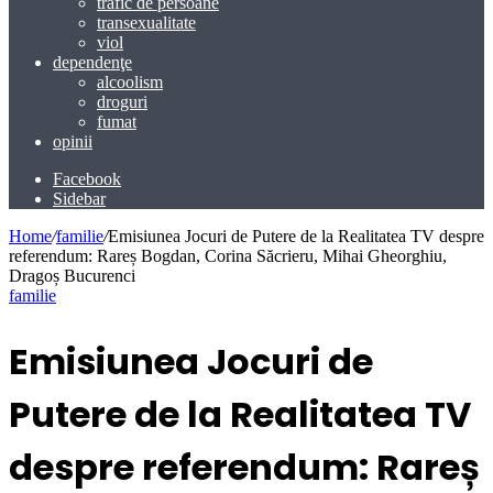
trafic de persoane
transexualitate
viol
dependenţe
alcoolism
droguri
fumat
opinii
Facebook
Sidebar
Home
/
familie
/
Emisiunea Jocuri de Putere de la Realitatea TV despre
referendum: Rareș Bogdan, Corina Săcrieru, Mihai Gheorghiu,
Dragoș Bucurenci
familie
Emisiunea Jocuri de
Putere de la Realitatea TV
despre referendum: Rareș