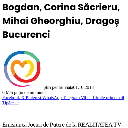
Bogdan, Corina Săcrieru,
Mihai Gheorghiu, Dragoș
Bucurenci
Știri pentru viață
01.10.2018
0
Mai puțin de un minut
Facebook
X
Pinterest
WhatsApp
Telegram
Viber
Trimite prin email
Tipărește
Emisiunea Jocuri de Putere de la REALITATEA TV