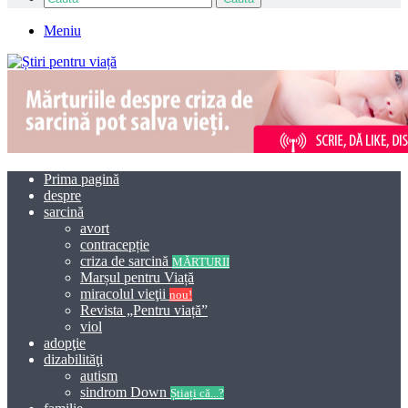
Meniu
Prima pagină
despre
sarcină
avort
contracepție
criza de sarcină
MĂRTURII
Marșul pentru Viață
miracolul vieţii
nou!
Revista „Pentru viață”
viol
adopţie
dizabilităţi
autism
sindrom Down
Știați că...?