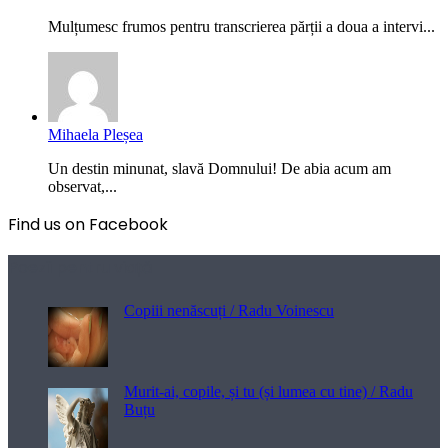
Mulțumesc frumos pentru transcrierea părții a doua a intervi...
Mihaela Pleșea
Un destin minunat, slavă Domnului! De abia acum am
observat,...
Find us on Facebook
Poezii pentru viață
Copiii nenăscuți / Radu Voinescu
Murit-ai, copile, și tu (și lumea cu tine) / Radu
Buțu