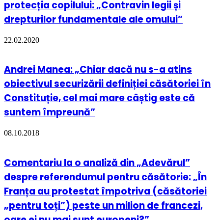
protecția copilului: „Contravin legii și
drepturilor fundamentale ale omului”
22.02.2020
Andrei Manea: „Chiar dacă nu s-a atins
obiectivul securizării definiției căsătoriei în
Constituție, cel mai mare câștig este că
suntem împreună”
08.10.2018
Comentariu la o analiză din „Adevărul”
despre referendumul pentru căsătorie: „În
Franța au protestat împotriva (căsătoriei
„pentru toți”) peste un milion de francezi,
oare ei nu mai sunt europeni?”