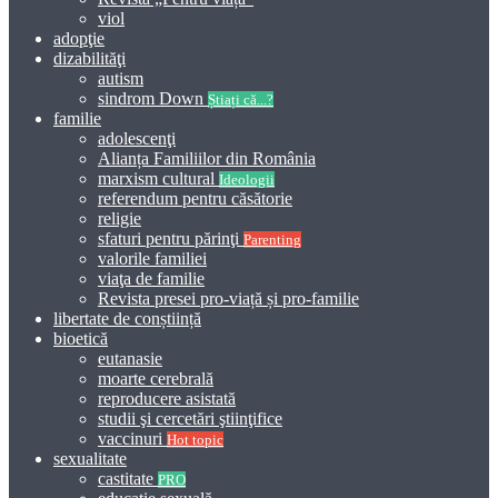
viol
adopţie
dizabilităţi
autism
sindrom Down
Știați că...?
familie
adolescenţi
Alianța Familiilor din România
marxism cultural
Ideologii
referendum pentru căsătorie
religie
sfaturi pentru părinţi
Parenting
valorile familiei
viaţa de familie
Revista presei pro-viață și pro-familie
libertate de conștiință
bioetică
eutanasie
moarte cerebrală
reproducere asistată
studii şi cercetări ştiinţifice
vaccinuri
Hot topic
sexualitate
castitate
PRO