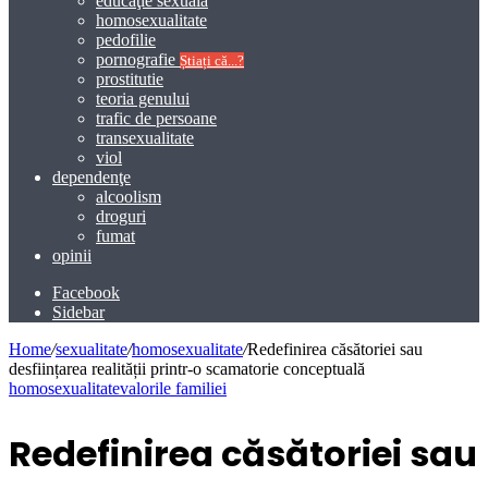
educaţie sexuală
homosexualitate
pedofilie
pornografie
Știați că...?
prostitutie
teoria genului
trafic de persoane
transexualitate
viol
dependenţe
alcoolism
droguri
fumat
opinii
Facebook
Sidebar
Home
/
sexualitate
/
homosexualitate
/
Redefinirea căsătoriei sau
desființarea realității printr-o scamatorie conceptuală
homosexualitate
valorile familiei
Redefinirea căsătoriei sau