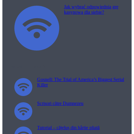
Jak wybrać odpowiednią grę
kasynową dla siebie?
Filme pentru viață
Gosnell: The Trial of America’s Biggest Serial
Killer
Scrisori către Dumnezeu
Tutorial – cățeluș din hârtie pliată