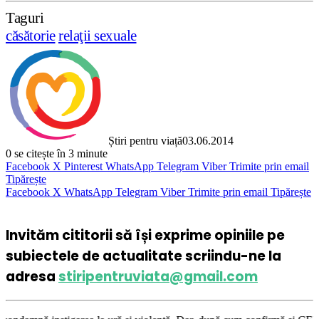
Taguri
căsătorie
relaţii sexuale
Știri pentru viață
03.06.2014
0
se citește în 3 minute
Facebook
X
Pinterest
WhatsApp
Telegram
Viber
Trimite prin email
Tipărește
Facebook
X
WhatsApp
Telegram
Viber
Trimite prin email
Tipărește
Invităm cititorii să își exprime opiniile pe
subiectele de actualitate scriindu-ne la
adresa
stiripentruviata@gmail.com