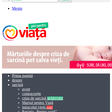
Meniu
Prima pagină
despre
sarcină
avort
contracepție
criza de sarcină
MĂRTURII
Marșul pentru Viață
miracolul vieţii
nou!
Revista „Pentru viață”