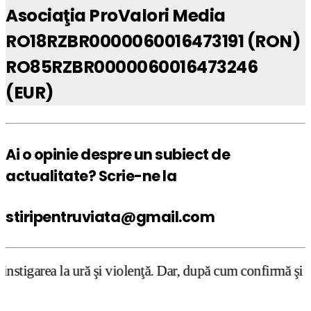
Asociaţia ProValori Media
RO18RZBR0000060016473191 (RON)
RO85RZBR0000060016473246
(EUR)
Ai o opinie despre un subiect de
actualitate? Scrie-ne la
stiripentruviata@gmail.com
şi violenţă. Dar, după cum confirmă şi CEDO în cazul Hand