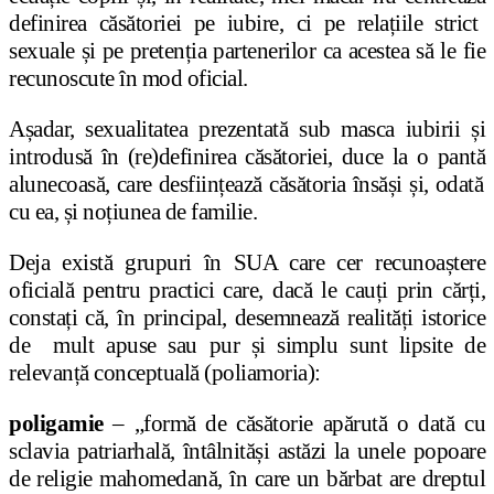
definirea c
ă
s
ă
toriei pe iubire, ci pe rela
ț
iile strict
sexuale
ș
i pe preten
ț
ia partenerilor ca acestea s
ă
le fie
recunoscute
î
n mod oficial.
A
ș
adar, sexualitatea prezentat
ă
sub masca iubirii
ș
i
introdus
ă
î
n (re)definirea c
ă
s
ă
toriei, duce la o pant
ă
alunecoas
ă
, care desfiin
ț
eaz
ă
c
ă
s
ă
toria
î
ns
ăș
i
ș
i, odat
ă
cu ea,
ș
i no
ț
iunea de familie.
Deja exist
ă
grupuri
î
n SUA care cer recunoa
ș
tere
oficial
ă
pentru practici care, dac
ă
le cau
ț
i prin c
ă
r
ț
i,
consta
ț
i c
ă,
î
n principal, desemneaz
ă
realit
ăț
i istorice
de mult apuse sau pur
ș
i simplu sunt lipsite de
relevan
ță
conceptual
ă
(poliamoria):
poligamie
–
„form
ă
de c
ă
s
ă
torie ap
ă
rut
ă
o dat
ă
cu
sclavia patriarhal
ă
,
î
nt
â
lnit
ă
ș
i ast
ă
zi la unele popoare
de religie mahomedan
ă
,
î
n care un b
ă
rbat are dreptul