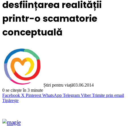
desființarea realității
printr-o scamatorie
conceptuală
Știri pentru viață
03.06.2014
0
se citește în 3 minute
Facebook
X
Pinterest
WhatsApp
Telegram
Viber
Trimite prin email
Tipărește