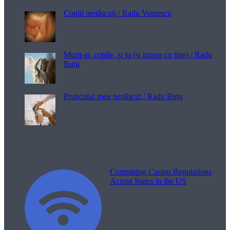
Copiii nenăscuți / Radu Voinescu
Murit-ai, copile, și tu (și lumea cu tine) / Radu
Buțu
Pruncului meu nenăscut / Radu Buțu
Melodii pentru viață
Comparing Casino Regulations
Across States in the US