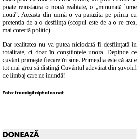
poate reinstaura o nou
ă
realitate, o
„
minunat
ă
lume
nou
ă”
. Aceasta din urm
ă
o va parazita pe prima cu
preten
ț
ia de a o desfiin
ț
a (scopul este de a o re-crea,
mai corect
ă
politic).
Dar realitatea nu va putea niciodat
ă
fi desfiin
ț
at
ă
î
n
totalitate, ci doar
î
n con
ș
tiin
ț
ele unora.
Depinde ce
cuv
â
nt prime
ș
te fiecare
î
n sine. Primejdia este c
ă
azi e
tot mai greu s
ă
distingi Cuv
â
ntul adev
ă
rat din
ș
uvoiul
de limbaj care ne inund
ă
!
Foto: freedigitalphotos.net
DONEAZĂ