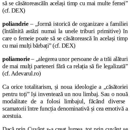
s
ă
se c
ă
s
ă
toreasc
ă
î
n acela
ș
i timp cu mai multe femei
”
(cf. DEX)
poliandrie
–
„form
ă
istoric
ă
de organizare a familiei
(
î
nt
â
lnit
ă
ast
ă
zi numai la unele triburi primitive)
î
n
care o femeie poate s
ă
se c
ă
s
ă
toreasc
ă
î
n acela
ș
i timp
cu mai mul
ț
i b
ă
rba
ț
i
”
(cf. DEX)
poliamorie
–
„
alegerea unor persoane de a tr
ă
i al
ă
turi
de mai mul
ț
i parteneri f
ă
r
ă
ca rela
ț
ia s
ă
fie legalizat
ă”
(cf. Adevarul.ro)
Ca orice totalitarism,
ș
i noua ideologie a
„
c
ă
s
ă
toriei
pentru to
ț
i
”
îș
i inventeaz
ă
un nou limbaj. Sau o nou
ă
modalitate de a folosi limbajul, f
ă
c
â
nd diverse
scamatorii
î
ntre func
ț
ia denominativ
ă
ș
i cea emotiv
ă
a
acestuia.
Dac
ă
prin Cuv
â
nt s-a creat lumea, tot prin cuv
â
nt se