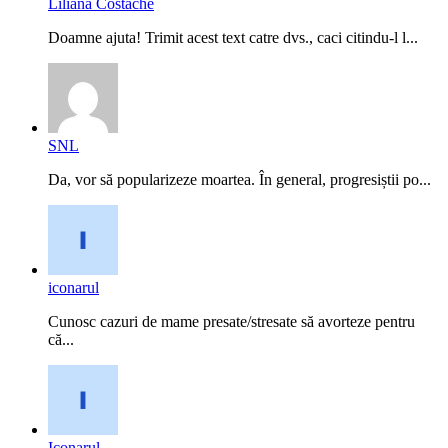
Liliana Costache
Doamne ajuta! Trimit acest text catre dvs., caci citindu-l l...
SNL
Da, vor să popularizeze moartea. În general, progresiștii po...
iconarul
Cunosc cazuri de mame presate/stresate să avorteze pentru
că...
Iconarul