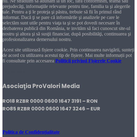
nu. Ne străduim să adunăm la un loc, fără conformism, teamă sau
prejudecăţi, informaţiile relevante pentru tine, familia ta şi alegerile
tale. Pentru a ţi le proteja şi păstra, trebuie să fii în primul rând
informat. Dacă ţi se pare că informările şi analizele pe care le
selectăm sunt utile pentru viaţa ta şi se pot dovedi necesare în
dezbaterea publică din România, te invităm să faci cunoscut site-ul
nostru şi altora şi să susţii financiar, după posibilităţi, continuarea şi
profesionalizarea demersului nostru.
Acest site utilizează fișiere cookie. Prin continuarea navigării, sunteți
de acord cu utilizarea acestui tip de fișiere. Mai multe informații pot
fi consultate prin accesarea
Politicii privind Fișierele Cookie
DONEAZĂ!
Asociaţia ProValori Media
RO18 RZBR 0000 0600 1647 3191 – RON
RO85 RZBR 0000 0600 1647 3246 – EUR
Politica de Confidențialitate