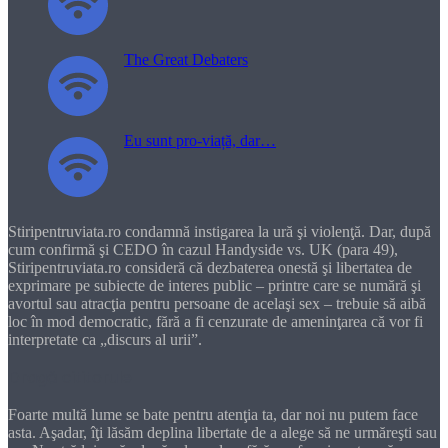
The Great Debaters
Eu sunt pro-viață, dar…
Stiripentruviata.ro condamnă instigarea la ură şi violenţă. Dar, după
cum confirmă şi CEDO în cazul Handyside vs. UK (para 49),
Stiripentruviata.ro consideră că dezbaterea onestă şi libertatea de
exprimare pe subiecte de interes public – printre care se numără şi
avortul sau atracţia pentru persoane de acelaşi sex – trebuie să aibă
loc în mod democratic, fără a fi cenzurate de ameninţarea că vor fi
interpretate ca „discurs al urii”.
Dragă cititorule
Foarte multă lume se bate pentru atenţia ta, dar noi nu putem face
asta. Aşadar, îţi lăsăm deplina libertate de a alege să ne urmăreşti sau