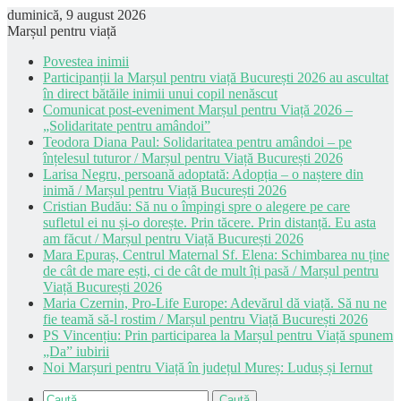
duminică, 9 august 2026
Marșul pentru viață
Povestea inimii
Participanții la Marșul pentru viață București 2026 au ascultat
în direct bătăile inimii unui copil nenăscut
Comunicat post-eveniment Marșul pentru Viață 2026 –
„Solidaritate pentru amândoi”
Teodora Diana Paul: Solidaritatea pentru amândoi – pe
înțelesul tuturor / Marșul pentru Viață București 2026
Larisa Negru, persoană adoptată: Adopția – o naștere din
inimă / Marșul pentru Viață București 2026
Cristian Budău: Să nu o împingi spre o alegere pe care
sufletul ei nu și-o dorește. Prin tăcere. Prin distanță. Eu asta
am făcut / Marșul pentru Viață București 2026
Mara Epuraș, Centrul Maternal Sf. Elena: Schimbarea nu ține
de cât de mare ești, ci de cât de mult îți pasă / Marșul pentru
Viață București 2026
Maria Czernin, Pro-Life Europe: Adevărul dă viață. Să nu ne
fie teamă să-l rostim / Marșul pentru Viață București 2026
PS Vincențiu: Prin participarea la Marșul pentru Viață spunem
„Da” iubirii
Noi Marșuri pentru Viață în județul Mureș: Luduș și Iernut
Caută