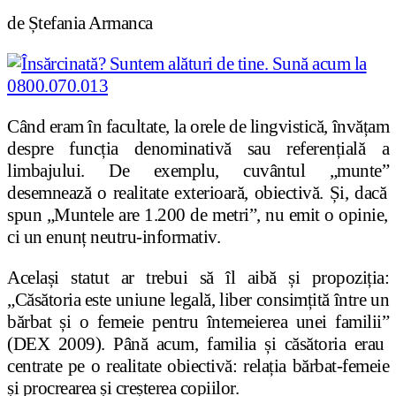
de
Ș
tefania Armanca
C
â
nd eram
î
n facultate, la orele de lingvistic
ă
,
î
nv
ăț
am
despre func
ț
ia denominativ
ă
sau referen
ț
ial
ă
a
limbajului. De exemplu, cuv
â
ntul
„
munte
”
desemneaz
ă
o realitate exterioar
ă
, obiectiv
ă
.
Ș
i, dac
ă
spun
„
Muntele are 1.200 de metri
”
, nu emit o opinie,
ci un enun
ț
neutru-informativ.
Acela
ș
i statut ar trebui s
ă
î
l aib
ă
ș
i propozi
ț
ia:
„C
ă
s
ă
toria este u
niune legală, liber consimțită între un
bărbat și o femeie pentru întemeierea unei familii
”
(DEX 2009).
P
â
n
ă
acum, familia
ș
i c
ă
s
ă
toria erau
centrate pe o realitate obiectiv
ă
: rela
ț
ia b
ă
rbat-femeie
ș
i procrearea
ș
i cre
ș
terea copiilor.