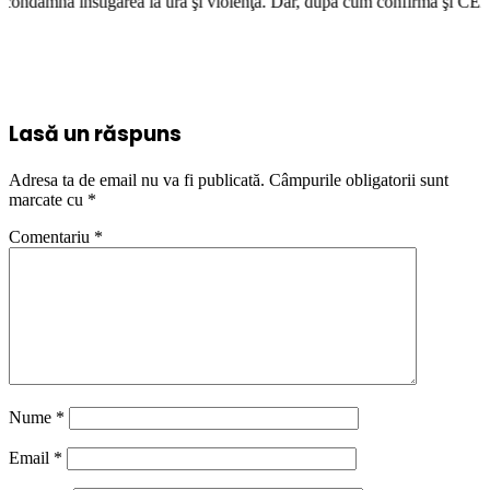
rea la ură şi violenţă. Dar, după cum confirmă şi CEDO în cazul Handysid
Lasă un răspuns
Adresa ta de email nu va fi publicată.
Câmpurile obligatorii sunt
marcate cu
*
Comentariu
*
Nume
*
Email
*