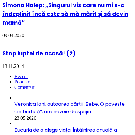
Simona Halep: „Singurul vis care nu mi s-a
îndeplinit încă este să mă mărit și să devin
mamă”
09.03.2020
Stop luptei de acasă! (2)
13.11.2014
Recent
Popular
Comentarii
Veronica Iani, autoarea cărții „Bebe. O poveste
din burtică”, are nevoie de sprijin
23.05.2026
Bucuria de a alege viața: Întâlnirea anuală a