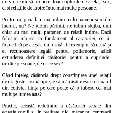
nu va trebui s
ă
acopere doar cuplurile de acela
ș
i sex,
ci
ș
i rela
ț
iile de iubire
î
ntre mai multe persoane.
Pentru c
ă
, p
â
n
ă
la urm
ă
, iubim mul
ț
i oameni
ș
i multe
lucruri, nu? Ne iubim p
ă
rin
ț
ii, ne iubim slujba, unii
chiar au mai mul
ț
i parteneri de rela
ț
ii intime. Dac
ă
folosim iubirea ca fundament al c
ă
s
ă
toriei, ce
î
i
î
mpiedic
ă
pe ace
ș
tia din urm
ă
, de exemplu, s
ă
cear
ă
ș
i
ei recunoa
ș
tere legal
ă
pentru poliamorie, adic
ă
extinderea defini
ț
iei c
ă
s
ă
toriei pentru a cuprinde
oric
â
te persoane, de orice sex?
C
â
nd
î
n
ț
eleg c
ă
s
ă
toria drept consfin
ț
irea unei rela
ț
ii
de dragoste, ce m
ă
opre
ș
te s
ă
m
ă
c
ă
s
ă
toresc cu canarul
din colivie, fiin
ț
a pe care poate c
ă
o iubesc cel mai
mult pe lumea asta?
Practic, aceast
ă
redefinire a c
ă
s
ă
toriei scoate din
ecua
ț
ie copiii
ș
i,
î
n realitate, nici m
ă
car nu centreaz
ă