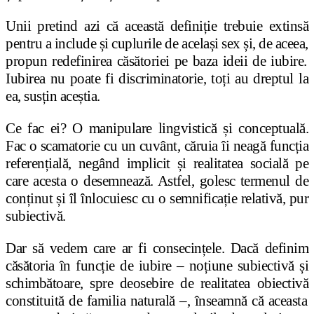
Unii pretind azi c
ă
aceast
ă
defini
ț
ie trebuie extins
ă
pentru a include
ș
i cuplurile de acela
ș
i sex
ș
i, de aceea
,
propun redefinirea c
ă
s
ă
toriei pe baza ideii de iubire.
Iubirea nu poate fi discriminatorie, to
ț
i au dreptul la
ea, sus
ț
in ace
ș
tia.
Ce fac ei? O manipulare lingvistic
ă
ș
i conceptual
ă
.
Fac o scamatorie cu un cuv
â
nt, c
ă
ruia
î
i neag
ă
func
ț
ia
referen
ț
ial
ă
, neg
â
nd implicit
ș
i realitatea social
ă
pe
care acesta o desemneaz
ă
. Astfel, golesc termenul de
con
ț
inut
ș
i
î
l
î
nlocuiesc cu o semnifica
ț
ie relativ
ă
, pur
subiectiv
ă
.
Dar s
ă
vedem care ar fi consecin
ț
ele. Dac
ă
definim
c
ă
s
ă
toria
î
n func
ț
ie de iubire
–
no
ț
iune subiectiv
ă
ș
i
schimb
ă
toare, spre deosebire de realitatea obiectiv
ă
constituit
ă
de familia natural
ă
–
,
î
nseamn
ă
c
ă
aceasta