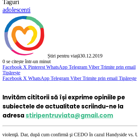
Taguri
adolescenti
Știri pentru viață
30.12.2019
0
se citește într-un minut
Facebook
X
Pinterest
WhatsApp
Telegram
Viber
Trimite prin email
Tipărește
Facebook
X
WhatsApp
Telegram
Viber
Trimite prin email
Tipărește
Invităm cititorii să își exprime opiniile pe
subiectele de actualitate scriindu-ne la
adresa
stiripentruviata@gmail.com
după cum confirmă şi CEDO în cazul Handyside vs. UK (para 49), Stiripent