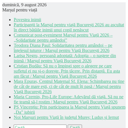
duminică, 9 august 2026
Marșul pentru viață
Povestea inimii
Participanții la Marșul pentru viață București 2026 au ascultat
în direct bătăile inimii unui copil nenăscut
Comunicat post-eveniment Marșul pentru Viață 2026 –
„Solidaritate pentru amândoi”
Teodora Diana Paul: Solidaritatea pentru amândoi – pe
înțelesul tuturor / Marșul pentru Viață București 2026
Larisa Negru, persoană adoptată: Adopția – o naștere din
inimă / Marșul pentru Viață București 2026
Cristian Budău: Să nu o împingi spre o alegere pe care
sufletul ei nu și-o dorește. Prin tăcere. Prin distanță. Eu asta
am făcut / Marșul pentru Viață București 2026
Mara Epuraș, Centrul Maternal Sf. Elena: Schimbarea nu ține
de cât de mare ești, ci de cât de mult îți pasă / Marșul pentru
Viață București 2026
Maria Czernin, Pro-Life Europe: Adevărul dă viață. Să nu ne
fie teamă să-l rostim / Marșul pentru Viață București 2026
PS Vincențiu: Prin participarea la Marșul pentru Viață spunem
„Da” iubirii
Noi Marșuri pentru Viață în județul Mureș: Luduș și Iernut
Caută