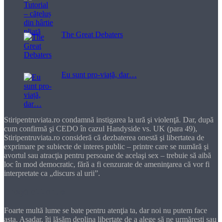
The Great Debaters
Eu sunt pro-viață, dar…
Stiripentruviata.ro condamnă instigarea la ură şi violenţă. Dar, după
cum confirmă şi CEDO în cazul Handyside vs. UK (para 49),
Stiripentruviata.ro consideră că dezbaterea onestă şi libertatea de
exprimare pe subiecte de interes public – printre care se numără şi
avortul sau atracţia pentru persoane de acelaşi sex – trebuie să aibă
loc în mod democratic, fără a fi cenzurate de ameninţarea că vor fi
interpretate ca „discurs al urii”.
Dragă cititorule
Foarte multă lume se bate pentru atenţia ta, dar noi nu putem face
asta. Aşadar, îţi lăsăm deplina libertate de a alege să ne urmăreşti sau