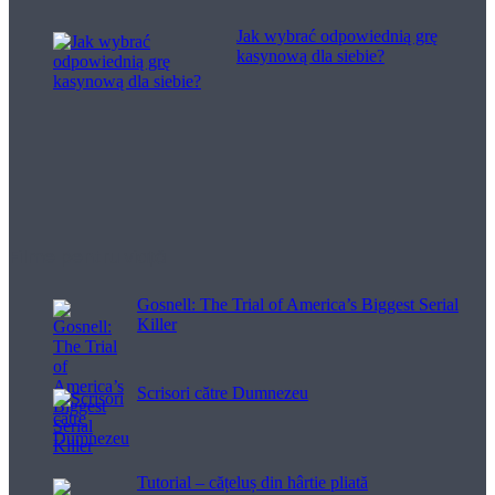
Jak wybrać odpowiednią grę
kasynową dla siebie?
Filme pentru viață
Gosnell: The Trial of America’s Biggest Serial
Killer
Scrisori către Dumnezeu
Tutorial – cățeluș din hârtie pliată