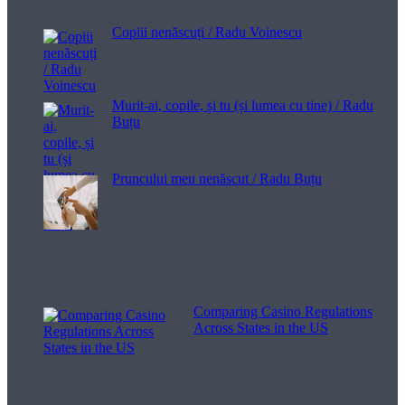
Copiii nenăscuți / Radu Voinescu
Murit-ai, copile, și tu (și lumea cu tine) / Radu
Buțu
Pruncului meu nenăscut / Radu Buțu
Melodii pentru viață
Comparing Casino Regulations
Across States in the US