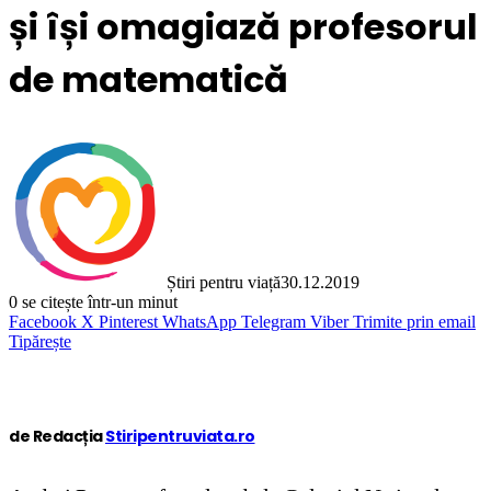
și își omagiază profesorul
de matematică
Știri pentru viață
30.12.2019
0
se citește într-un minut
Facebook
X
Pinterest
WhatsApp
Telegram
Viber
Trimite prin email
Tipărește
de Redacția
Stiripentruviata.ro