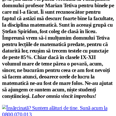
domnului profesor Marian Tetiva pentru binele pe
care mi l-a făcut. Îi sunt recunoscător pentru
faptul că astăzi mă descurc foarte bine la facultate,
la disciplina matematică. Sunt în aceeași grupă cu
Ștefan Spiridon, fost coleg de clasă în liceu.
Împreună vrem să-i mulțumim domnului Tetiva
pentru lecțiile de matematică predate, pentru că
datorită lor, reușim să trecem testele cu punctaje
de peste 85%. Chiar dacă în clasele IX-XII
volumul mare de teme părea o povară, acum,
sincer, ne bucurăm pentru ceea ce am fost nevoiți
să facem atunci, deoarece orele de lucru la
matematică ne-au fost de mare folos. Ne-au ajutat
să ajungem ce suntem acum, niște studenți
conștiincioși.
Labor omnia vincit improbus!