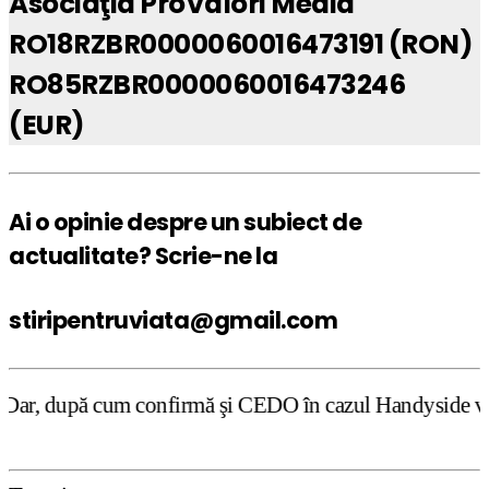
Asociaţia ProValori Media
RO18RZBR0000060016473191 (RON)
RO85RZBR0000060016473246
(EUR)
Ai o opinie despre un subiect de
actualitate? Scrie-ne la
stiripentruviata@gmail.com
onfirmă şi CEDO în cazul Handyside vs. UK (para 49), Stir