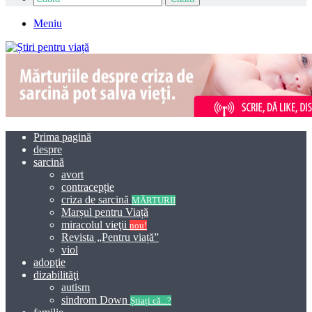
Meniu
Prima pagină
despre
sarcină
avort
contracepție
criza de sarcină
MĂRTURII
Marșul pentru Viață
miracolul vieţii
nou!
Revista „Pentru viață”
viol
adopţie
dizabilităţi
autism
sindrom Down
Știați că...?