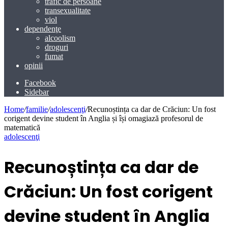
trafic de persoane
transexualitate
viol
dependenţe
alcoolism
droguri
fumat
opinii
Facebook
Sidebar
Home
/
familie
/
adolescenţi
/
Recunoștința ca dar de Crăciun: Un fost
corigent devine student în Anglia și își omagiază profesorul de
matematică
adolescenţi
Recunoștința ca dar de
Crăciun: Un fost corigent
devine student în Anglia