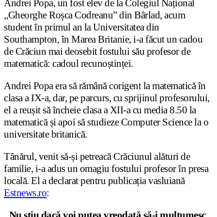
Andrei Popa, un fost elev de la Colegiul Național
„Gheorghe Roșca Codreanu” din Bârlad, acum
student în primul an la Universitatea din
Southampton, în Marea Britanie, i-a făcut un cadou
de Crăciun mai deosebit fostului său profesor de
matematică: cadoul recunoștinței.
Andrei Popa era să rămână corigent la matematică în
clasa a IX-a, dar, pe parcurs, cu sprijinul profesorului,
el a reușit să încheie clasa a XII-a cu media 8.50 la
matematică și apoi să studieze Computer Science la o
universitate britanică.
Tânărul, venit să-și petreacă Crăciunul alături de
familie, i-a adus un omagiu fostului profesor în presa
locală. El a declarat pentru publicația vasluiană
Estnews.ro
:
„Nu știu dacă voi putea vreodată să-i mulțumesc