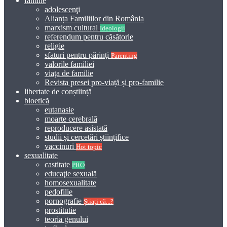
familie
adolescenţi
Alianța Familiilor din România
marxism cultural
Ideologii
referendum pentru căsătorie
religie
sfaturi pentru părinţi
Parenting
valorile familiei
viaţa de familie
Revista presei pro-viață și pro-familie
libertate de conștiință
bioetică
eutanasie
moarte cerebrală
reproducere asistată
studii şi cercetări ştiinţifice
vaccinuri
Hot topic
sexualitate
castitate
PRO
educaţie sexuală
homosexualitate
pedofilie
pornografie
Știați că...?
prostitutie
teoria genului