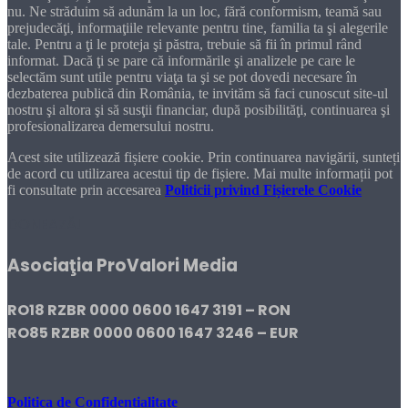
nu. Ne străduim să adunăm la un loc, fără conformism, teamă sau
prejudecăţi, informaţiile relevante pentru tine, familia ta şi alegerile
tale. Pentru a ţi le proteja şi păstra, trebuie să fii în primul rând
informat. Dacă ţi se pare că informările şi analizele pe care le
selectăm sunt utile pentru viaţa ta şi se pot dovedi necesare în
dezbaterea publică din România, te invităm să faci cunoscut site-ul
nostru şi altora şi să susţii financiar, după posibilităţi, continuarea şi
profesionalizarea demersului nostru.
Acest site utilizează fișiere cookie. Prin continuarea navigării, sunteți
de acord cu utilizarea acestui tip de fișiere. Mai multe informații pot
fi consultate prin accesarea
Politicii privind Fișierele Cookie
DONEAZĂ!
Asociaţia ProValori Media
RO18 RZBR 0000 0600 1647 3191 – RON
RO85 RZBR 0000 0600 1647 3246 – EUR
Politica de Confidențialitate