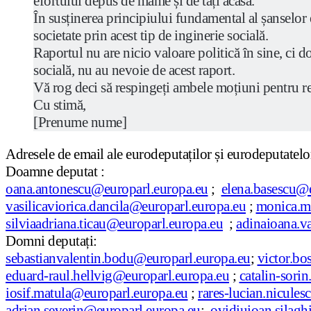
efortului depus de mame și de tați acasă.
În susținerea principiului fundamental al șanselor e
societate prin acest tip de inginerie socială.
Raportul nu are nicio valoare politică în sine, ci 
socială, nu au nevoie de acest raport.
Vă rog deci să respingeți ambele moțiuni pentru re
Cu stimă,
[Prenume nume]
Adresele de email ale eurodeputaților și eurodeputatel
Doamne deputat :
oana.antonescu@europarl.europa.eu
;
elena.basescu@e
vasilicaviorica.dancila@europarl.europa.eu
;
monica.m
silviaadriana.ticau@europarl.europa.eu
;
adinaioana.v
Domni deputați:
sebastianvalentin.bodu@europarl.europa.eu
;
victor.bo
eduard-raul.hellvig@europarl.europa.eu
;
catalin-sori
iosif.matula@europarl.europa.eu
;
rares-lucian.nicule
adrian.severin@europarl.europa.eu
;
ovidiuioan.silagh