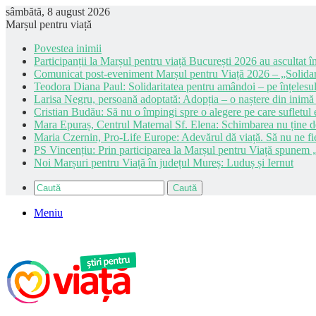
sâmbătă, 8 august 2026
Marșul pentru viață
Povestea inimii
Participanții la Marșul pentru viață București 2026 au ascultat în
Comunicat post-eveniment Marșul pentru Viață 2026 – „Solidar
Teodora Diana Paul: Solidaritatea pentru amândoi – pe înțelesul
Larisa Negru, persoană adoptată: Adopția – o naștere din inimă
Cristian Budău: Să nu o împingi spre o alegere pe care sufletul e
Mara Epuraș, Centrul Maternal Sf. Elena: Schimbarea nu ține de 
Maria Czernin, Pro-Life Europe: Adevărul dă viață. Să nu ne fi
PS Vincențiu: Prin participarea la Marșul pentru Viață spunem „
Noi Marșuri pentru Viață în județul Mureș: Luduș și Iernut
Caută
Meniu