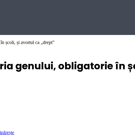
în școli, și avortul ca „drept”
ia genului, obligatorie în șc
ipărește