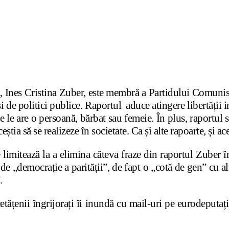
 Ines Cristina Zuber, este membră a Partidului Comunist 
i de politici publice. Raportul aduce atingere libertății i
e le are o persoană, bărbat sau femeie. În plus, raportul s
știa să se realizeze în societate. Ca și alte rapoarte, și 
limitează la a elimina câteva fraze din raportul Zuber îns
e „democrație a parității”, de fapt o „cotă de gen” cu al
.
 cetățenii îngrijorați îi inundă cu mail-uri pe eurodeputaț