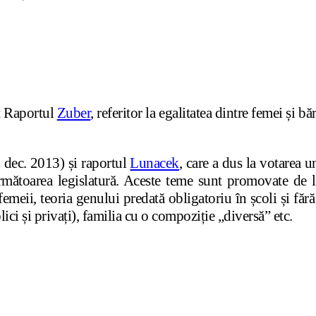
t Raportul
Zuber
, referitor la egalitatea dintre femei și
 dec. 2013) și raportul
Lunacek
, care a dus la votarea un
mătoarea legislatură. Aceste teme sunt promovate de lob
emeii, teoria genului predată obligatoriu în școli și fără 
ci și privați), familia cu o compoziție „diversă” etc.