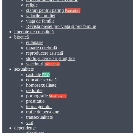
religie
sfaturi pentru părinţi
Parenting
valorile familiei
viaţa de familie
Revista presei pro-viață și pro-familie
libertate de conștiință
bioetică
eutanasie
moarte cerebrală
reproducere asistată
studii şi cercetări ştiinţifice
vaccinuri
Hot topic
sexualitate
castitate
PRO
educaţie sexuală
homosexualitate
pedofilie
pornografie
Știați că...?
prostitutie
teoria genului
trafic de persoane
transexualitate
viol
dependenţe