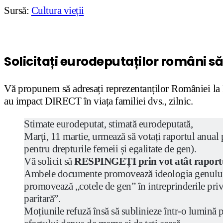
Sursă:
Cultura vieții
Solicitați eurodeputaților români s
Vă propunem să adresați reprezentanților României la P
au impact DIRECT în viața familiei dvs., zilnic.
Stimate eurodeputat, stimată eurodeputată,
Marți, 11 martie, urmează să votați raportul anual
pentru drepturile femeii și egalitate de gen).
Vă solicit să
RESPINGEȚI prin vot atât raportul 
Ambele documente promovează ideologia genului, i
promovează „cotele de gen” în intreprinderile priva
paritară”.
Moțiunile refuză însă să sublinieze într-o lumină p