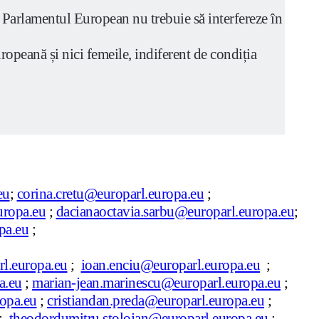
i, Parlamentul European nu trebuie să interfereze în
ropeană și nici femeile, indiferent de condiția
eu
;
corina.cretu@europarl.europa.eu
;
uropa.eu
;
dacianaoctavia.sarbu@europarl.europa.eu
;
pa.eu
;
l.europa.eu
;
ioan.enciu@europarl.europa.eu
;
a.eu
;
marian-jean.marinescu@europarl.europa.eu
;
opa.eu
;
cristiandan.preda@europarl.europa.eu
;
;
theodordumitru.stolojan@europarl.europa.eu
;