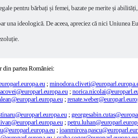
gale pentru bărbați și femei, bazate pe merite și abilităț
doar una ideologică. De aceea, apreciez că nici Uniunea Eu
zoluție.
or din partea României:
uroparl.europa.eu
;
minodora.cliveti@europarl.europa.
acovei@europarl.europa.eu
;
norica.nicolai@europarl.e
alean@europarl.europa.eu
;
renate.weber@europarl.euro
stinaru@europarl.europa.eu
;
georgesabin.cutas@europar
n.ivan@europarl.europa.eu
;
petru.luhan@europarl.europ
scu@europarl.europa.eu
;
ioanmircea.pascu@europarl.eur
i@europarl.europa.eu
;
csaba.sogor@europarl.europa.eu