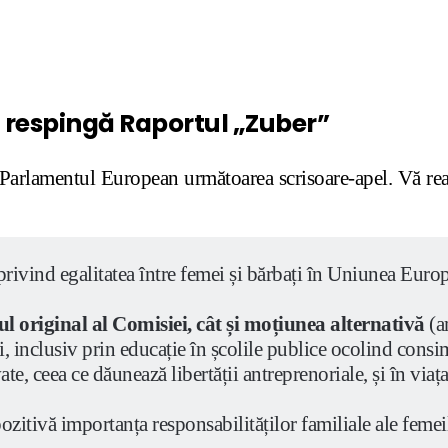
ă respingă Raportul „Zuber”
arlamentul European următoarea scrisoare-apel. Vă ream
 privind egalitatea între femei și bărbați în Uniunea Eu
original al Comisiei, cât și moțiunea alternativă
(a
nclusiv prin educație în școlile publice ocolind consi
te, ceea ce dăunează libertății antreprenoriale, și în vi
ozitivă importanța responsabilităților familiale ale femeil