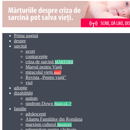
Prima pagină
despre
sarcină
avort
contracepție
criza de sarcină
MĂRTURII
Marșul pentru Viață
miracolul vieţii
nou!
Revista „Pentru viață”
viol
adopţie
dizabilităţi
autism
sindrom Down
Știați că...?
familie
adolescenţi
Alianța Familiilor din România
marxism cultural
Ideologii
referendum pentru căsătorie