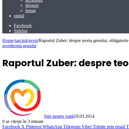
alcoolism
droguri
fumat
opinii
Facebook
Sidebar
Home
/
sarcină
/
avort
/
Raportul Zuber: despre teoria genului, obligatorie 
avort
teoria genului
Raportul Zuber: despre teor
Știri pentru viață
10.03.2014
0
se citește în 3 minute
Facebook
X
Pinterest
WhatsApp
Telegram
Viber
Trimite prin email
T