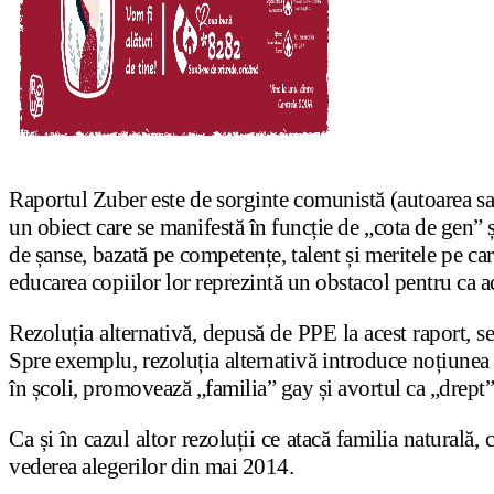
Raportul Zuber este de sorginte comunistă (autoarea sa,
un obiect care se manifestă în funcție de „cota de gen” ș
de șanse, bazată pe competențe, talent și meritele pe car
educarea copiilor lor reprezintă un obstacol pentru ca ace
Rezoluția alternativă, depusă de PPE la acest raport, se 
Spre exemplu, rezoluția alternativă introduce noțiunea d
în școli, promovează „familia” gay și avortul ca „drept”
Ca și în cazul altor rezoluții ce atacă familia naturală,
vederea alegerilor din mai 2014.