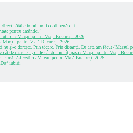
 direct bătăile inimii unui copil nenăscut
itate pentru amândoi”
 tuturor / Marșul pentru Viață București 2026
 / Marșul pentru Viață București 2026
i nu și-o dorește. Prin tăcere. Prin distanță. Eu asta am făcut / Marșul
cât de mare ești, ci de cât de mult îți pasă / Marșul pentru Viață Bucur
e teamă să-l rostim / Marșul pentru Viață București 2026
Da” iubirii