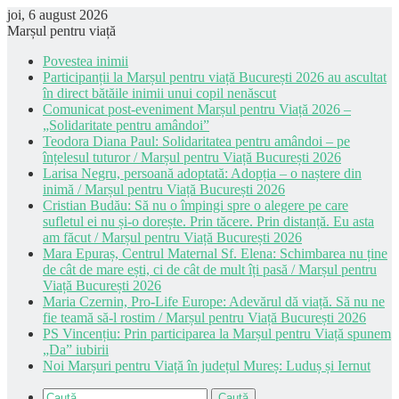
joi, 6 august 2026
Marșul pentru viață
Povestea inimii
Participanții la Marșul pentru viață București 2026 au ascultat
în direct bătăile inimii unui copil nenăscut
Comunicat post-eveniment Marșul pentru Viață 2026 –
„Solidaritate pentru amândoi”
Teodora Diana Paul: Solidaritatea pentru amândoi – pe
înțelesul tuturor / Marșul pentru Viață București 2026
Larisa Negru, persoană adoptată: Adopția – o naștere din
inimă / Marșul pentru Viață București 2026
Cristian Budău: Să nu o împingi spre o alegere pe care
sufletul ei nu și-o dorește. Prin tăcere. Prin distanță. Eu asta
am făcut / Marșul pentru Viață București 2026
Mara Epuraș, Centrul Maternal Sf. Elena: Schimbarea nu ține
de cât de mare ești, ci de cât de mult îți pasă / Marșul pentru
Viață București 2026
Maria Czernin, Pro-Life Europe: Adevărul dă viață. Să nu ne
fie teamă să-l rostim / Marșul pentru Viață București 2026
PS Vincențiu: Prin participarea la Marșul pentru Viață spunem
„Da” iubirii
Noi Marșuri pentru Viață în județul Mureș: Luduș și Iernut
Caută