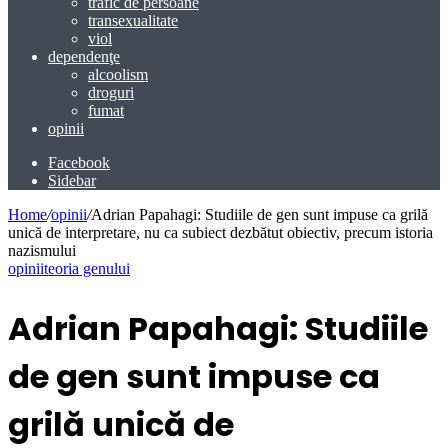
trafic de persoane
transexualitate
viol
dependenţe
alcoolism
droguri
fumat
opinii
Facebook
Sidebar
Home
/
opinii
/
Adrian Papahagi: Studiile de gen sunt impuse ca grilă
unică de interpretare, nu ca subiect dezbătut obiectiv, precum istoria
nazismului
opinii
teoria genului
Adrian Papahagi: Studiile
de gen sunt impuse ca
grilă unică de