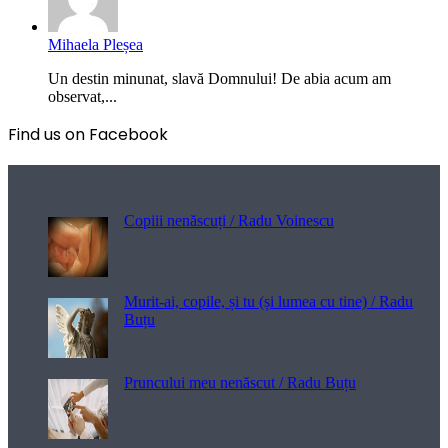
Mihaela Pleșea
Un destin minunat, slavă Domnului! De abia acum am
observat,...
Find us on Facebook
Poezii pentru viață
Copiii nenăscuți / Radu Voinescu
Murit-ai, copile, și tu (și lumea cu tine) / Radu
Buțu
Pruncului meu nenăscut / Radu Buțu