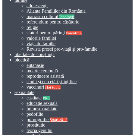
familie
adolescenţi
Alianța Familiilor din România
marxism cultural
Ideologii
referendum pentru căsătorie
religie
sfaturi pentru părinţi
Parenting
valorile familiei
viaţa de familie
Revista presei pro-viață și pro-familie
libertate de conștiință
bioetică
eutanasie
moarte cerebrală
reproducere asistată
studii şi cercetări ştiinţifice
vaccinuri
Hot topic
sexualitate
castitate
PRO
educaţie sexuală
homosexualitate
pedofilie
pornografie
Știați că...?
prostitutie
teoria genului