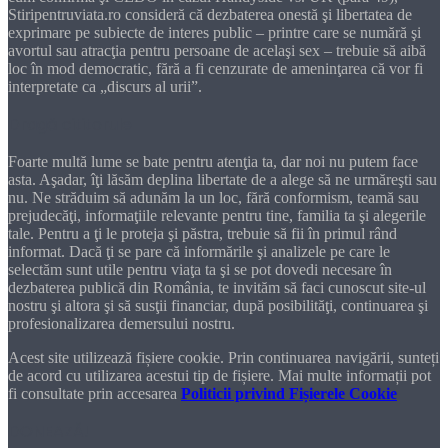
Stiripentruviata.ro consideră că dezbaterea onestă şi libertatea de
exprimare pe subiecte de interes public – printre care se numără şi
avortul sau atracţia pentru persoane de acelaşi sex – trebuie să aibă
loc în mod democratic, fără a fi cenzurate de ameninţarea că vor fi
interpretate ca „discurs al urii”.
Dragă cititorule
Foarte multă lume se bate pentru atenţia ta, dar noi nu putem face
asta. Aşadar, îţi lăsăm deplina libertate de a alege să ne urmăreşti sau
nu. Ne străduim să adunăm la un loc, fără conformism, teamă sau
prejudecăţi, informaţiile relevante pentru tine, familia ta şi alegerile
tale. Pentru a ţi le proteja şi păstra, trebuie să fii în primul rând
informat. Dacă ţi se pare că informările şi analizele pe care le
selectăm sunt utile pentru viaţa ta şi se pot dovedi necesare în
dezbaterea publică din România, te invităm să faci cunoscut site-ul
nostru şi altora şi să susţii financiar, după posibilităţi, continuarea şi
profesionalizarea demersului nostru.
Acest site utilizează fișiere cookie. Prin continuarea navigării, sunteți
de acord cu utilizarea acestui tip de fișiere. Mai multe informații pot
fi consultate prin accesarea
Politicii privind Fișierele Cookie
DONEAZĂ!