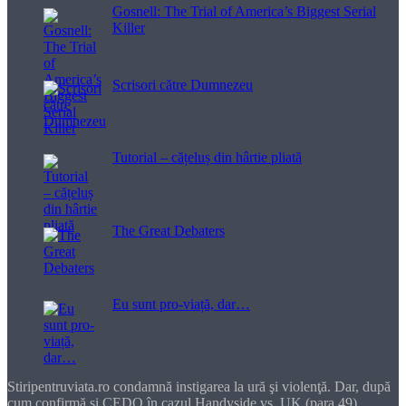
Gosnell: The Trial of America’s Biggest Serial
Killer
Scrisori către Dumnezeu
Tutorial – cățeluș din hârtie pliată
The Great Debaters
Eu sunt pro-viață, dar…
Stiripentruviata.ro condamnă instigarea la ură şi violenţă. Dar, după
cum confirmă şi CEDO în cazul Handyside vs. UK (para 49),