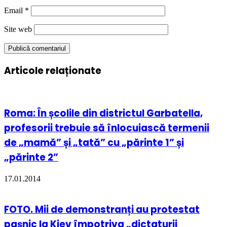
Email
*
Site web
Articole relaționate
Roma: În școlile din districtul Garbatella,
profesorii trebuie să înlocuiască termenii
de „mamă” și „tată” cu „părinte 1” și
„părinte 2”
17.01.2014
FOTO. Mii de demonstranți au protestat
pașnic la Kiev împotriva „dictaturii