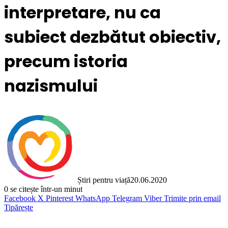
interpretare, nu ca
subiect dezbătut obiectiv,
precum istoria
nazismului
Știri pentru viață
20.06.2020
0
se citește într-un minut
Facebook
X
Pinterest
WhatsApp
Telegram
Viber
Trimite prin email
Tipărește