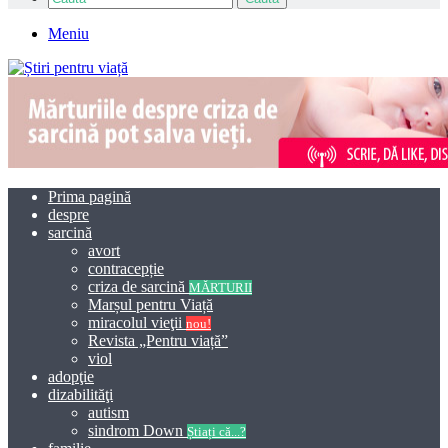
Meniu
Prima pagină
despre
sarcină
avort
contracepție
criza de sarcină
MĂRTURII
Marșul pentru Viață
miracolul vieţii
nou!
Revista „Pentru viață”
viol
adopţie
dizabilităţi
autism
sindrom Down
Știați că...?