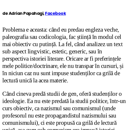
de Adrian Papahagi,
Facebook
Problema e aceasta: când eu predau engleza veche,
paleografia sau codicologia, fac știință în modul cel
mai obiectiv cu putință. La fel, când analizez un text
sub aspect lingvistic, estetic, generic, sau în
perspectiva istoriei literare. Oricare ar fi preferințele
mele politice/doctrinare, ele nu transpar în cursuri, și
în niciun caz nu sunt impuse studenților ca grilă de
lectură unică la acea materie.
Când cineva predă studii de gen, oferă studenților o
ideologie. Ea nu este predată la studii politice, într-un
curs obiectiv, ca nazismul sau comunismul (unde
profesorul nu este propagandistul nazismului sau
comunismului), ci este propusă ca grilă de lectură
unică, așa cum sub comunism era impusă istoriei,