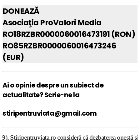
DONEAZĂ
Asociaţia ProValori Media
RO18RZBR0000060016473191 (RON)
RO85RZBR0000060016473246
(EUR)
Ai o opinie despre un subiect de
actualitate? Scrie-ne la
stiripentruviata@gmail.com
.ro consideră că dezbaterea onestă şi libertatea de exprim