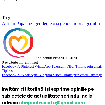
Taguri
Adrian Papahagi
gender
teoria gender
teoria genului
Știri pentru viață
20.06.2020
0
se citește într-un minut
Facebook
X
Pinterest
WhatsApp
Telegram
Viber
Trimite prin email
Tipărește
Facebook
X
WhatsApp
Telegram
Viber
Trimite prin email
Tipărește
Invităm cititorii să își exprime opiniile pe
subiectele de actualitate scriindu-ne la
adresa
stiripentruviata@gmail.com