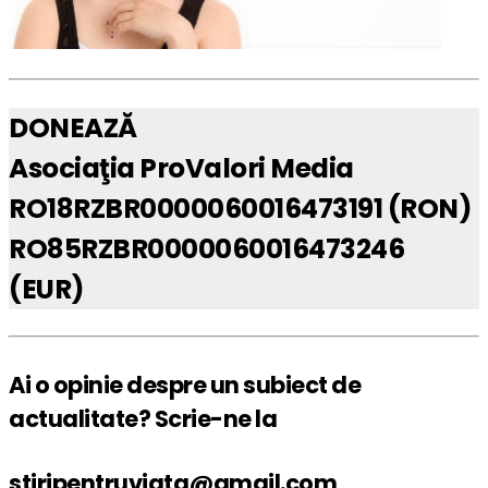
DONEAZĂ
Asociaţia ProValori Media
RO18RZBR0000060016473191 (RON)
RO85RZBR0000060016473246
(EUR)
Ai o opinie despre un subiect de
actualitate? Scrie-ne la
stiripentruviata@gmail.com