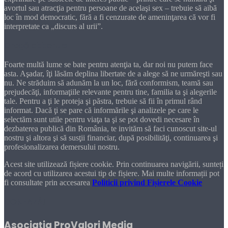
avortul sau atracţia pentru persoane de acelaşi sex – trebuie să aibă
loc în mod democratic, fără a fi cenzurate de ameninţarea că vor fi
interpretate ca „discurs al urii”.
Dragă cititorule
Foarte multă lume se bate pentru atenţia ta, dar noi nu putem face
asta. Aşadar, îţi lăsăm deplina libertate de a alege să ne urmăreşti sau
nu. Ne străduim să adunăm la un loc, fără conformism, teamă sau
prejudecăţi, informaţiile relevante pentru tine, familia ta şi alegerile
tale. Pentru a ţi le proteja şi păstra, trebuie să fii în primul rând
informat. Dacă ţi se pare că informările şi analizele pe care le
selectăm sunt utile pentru viaţa ta şi se pot dovedi necesare în
dezbaterea publică din România, te invităm să faci cunoscut site-ul
nostru şi altora şi să susţii financiar, după posibilităţi, continuarea şi
profesionalizarea demersului nostru.
Acest site utilizează fișiere cookie. Prin continuarea navigării, sunteți
de acord cu utilizarea acestui tip de fișiere. Mai multe informații pot
fi consultate prin accesarea
Politicii privind Fișierele Cookie
DONEAZĂ!
Asociaţia ProValori Media