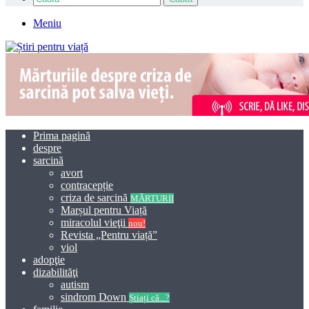
Meniu
Prima pagină
despre
sarcină
avort
contracepție
criza de sarcină
MĂRTURII
Marșul pentru Viață
miracolul vieţii
nou!
Revista „Pentru viață”
viol
adopţie
dizabilităţi
autism
sindrom Down
Știați că...?