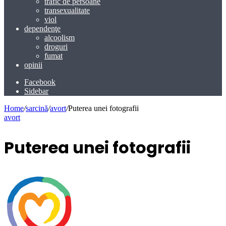
trafic de persoane
transexualitate
viol
dependenţe
alcoolism
droguri
fumat
opinii
Facebook
Sidebar
Home
/
sarcină
/
avort
/
Puterea unei fotografii
avort
Puterea unei fotografii