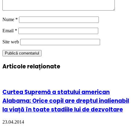
Nume
*
Email
*
Site web
Articole relaționate
Curtea Supremă a statului american
Alabama: Orice copil are dreptul inalienabil
la viață în toate stadiile lui de dezvoltare
23.04.2014