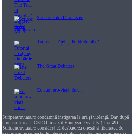
Scrisori către Dumnezeu
Tutorial – cățeluș din hârtie pliată
The Great Debaters
Eu sunt pro-viață, dar…
Stiripentruviata.ro condamnă instigarea la ură şi violenţă. Dar, după
cum confirmă şi CEDO în cazul Handyside vs. UK (para 49),
Stiripentruviata.ro consideră că dezbaterea onestă şi libertatea de
exprimare pe subiecte de interes public – printre care se numără şi