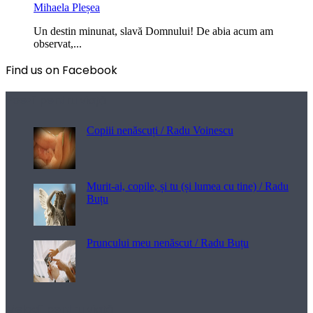
Mihaela Pleșea
Un destin minunat, slavă Domnului! De abia acum am
observat,...
Find us on Facebook
Poezii pentru viață
Copiii nenăscuți / Radu Voinescu
Murit-ai, copile, și tu (și lumea cu tine) / Radu
Buțu
Pruncului meu nenăscut / Radu Buțu
Melodii pentru viață