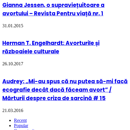
Gianna Jessen, o supraviețuitoare a
avortului – Revista Pentru viață nr. 1
31.01.2015
Herman T. Engelhardt: Avorturile și
războaiele culturale
26.10.2017
Audrey: „Mi-au spus că nu putea să-mi facă
ecografie decât dacă făceam avort” /
Mărturii despre criza de sarcină # 15
21.03.2016
Recent
Popular