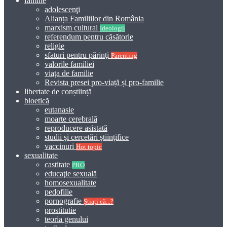
familie
adolescenţi
Alianța Familiilor din România
marxism cultural
Ideologii
referendum pentru căsătorie
religie
sfaturi pentru părinţi
Parenting
valorile familiei
viaţa de familie
Revista presei pro-viață și pro-familie
libertate de conștiință
bioetică
eutanasie
moarte cerebrală
reproducere asistată
studii şi cercetări ştiinţifice
vaccinuri
Hot topic
sexualitate
castitate
PRO
educaţie sexuală
homosexualitate
pedofilie
pornografie
Știați că...?
prostitutie
teoria genului