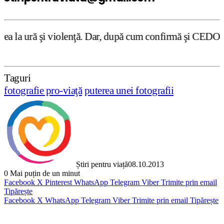
enţă. Dar, după cum confirmă şi CEDO în cazul Handyside v
Taguri
fotografie pro-viaţă
puterea unei fotografii
Știri pentru viață
08.10.2013
0
Mai puțin de un minut
Facebook
X
Pinterest
WhatsApp
Telegram
Viber
Trimite prin email
Tipărește
Facebook
X
WhatsApp
Telegram
Viber
Trimite prin email
Tipărește