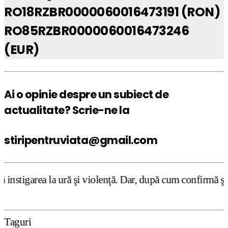
RO18RZBR0000060016473191 (RON)
RO85RZBR0000060016473246
(EUR)
Ai o opinie despre un subiect de
actualitate? Scrie-ne la
stiripentruviata@gmail.com
 şi violenţă. Dar, după cum confirmă şi CEDO în cazul Han
Taguri