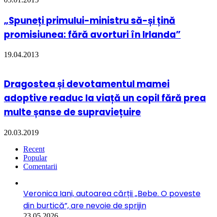
„Spuneți primului-ministru să-și țină
promisiunea: fără avorturi în Irlanda”
19.04.2013
Dragostea și devotamentul mamei
adoptive readuc la viață un copil fără prea
multe șanse de supraviețuire
20.03.2019
Recent
Popular
Comentarii
Veronica Iani, autoarea cărții „Bebe. O poveste
din burtică”, are nevoie de sprijin
23.05.2026