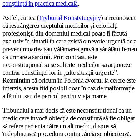
conștiință în practica medicală
.
Astfel, curtea (
Trybunał Konstytucyjny
) a recunoscut
că restrângerea dreptului medicilor și celorlalți
profesioniști din domeniul medical poate fi făcută
exclusiv în situații în care există o nevoie urgentă de a
preveni moartea sau vătămarea gravă a sănătății femeii
ca urmare a sarcinii. Prin contrast, este
neconstituțional să se solicite medicilor să acționeze
contrar conștiinței lor în „alte situații urgente”.
Reamintim că oricum în Polonia avortul la cerere este
interzis, acesta fiid posibil doar în caz de malformație
a fătului sau de pericol pentru viața mamei.
Tribunalul a mai decis că este neconstituțional ca un
medic care invocă obiecția de conștiință să fie obligat
să refere pacienta către un alt medic, dispus să
îndeplinească procedura contra căreia se obiectează.