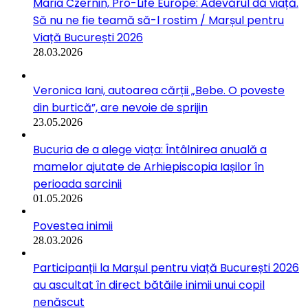
Maria Czernin, Pro-Life Europe: Adevărul dă viață.
Să nu ne fie teamă să-l rostim / Marșul pentru
Viață București 2026
28.03.2026
Veronica Iani, autoarea cărții „Bebe. O poveste
din burtică”, are nevoie de sprijin
23.05.2026
Bucuria de a alege viața: Întâlnirea anuală a
mamelor ajutate de Arhiepiscopia Iașilor în
perioada sarcinii
01.05.2026
Povestea inimii
28.03.2026
Participanții la Marșul pentru viață București 2026
au ascultat în direct bătăile inimii unui copil
nenăscut