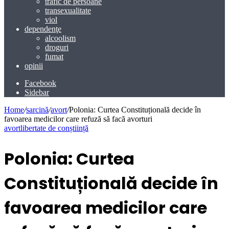
trafic de persoane
transexualitate
viol
dependenţe
alcoolism
droguri
fumat
opinii
Facebook
Sidebar
Home
/
sarcină
/
avort
/
Polonia: Curtea Constituțională decide în
favoarea medicilor care refuză să facă avorturi
avort
libertate de conștiință
Polonia: Curtea
Constituțională decide în
favoarea medicilor care