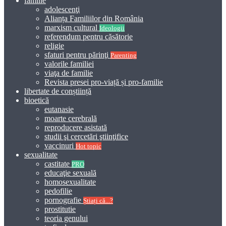
familie
adolescenţi
Alianța Familiilor din România
marxism cultural
Ideologii
referendum pentru căsătorie
religie
sfaturi pentru părinţi
Parenting
valorile familiei
viaţa de familie
Revista presei pro-viață și pro-familie
libertate de conștiință
bioetică
eutanasie
moarte cerebrală
reproducere asistată
studii şi cercetări ştiinţifice
vaccinuri
Hot topic
sexualitate
castitate
PRO
educaţie sexuală
homosexualitate
pedofilie
pornografie
Știați că...?
prostitutie
teoria genului