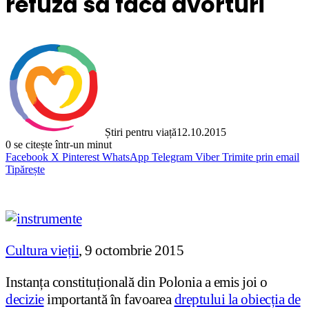
refuză să facă avorturi
Știri pentru viață
12.10.2015
0
se citește într-un minut
Facebook
X
Pinterest
WhatsApp
Telegram
Viber
Trimite prin email
Tipărește
Cultura vieții
, 9 octombrie 2015
Instanța constituțională din Polonia a emis joi o
decizie
importantă în favoarea
dreptului la obiecția de