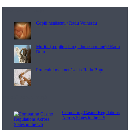
Poezii pentru viață
Copiii nenăscuți / Radu Voinescu
Murit-ai, copile, și tu (și lumea cu tine) / Radu
Buțu
Pruncului meu nenăscut / Radu Buțu
Melodii pentru viață
Comparing Casino Regulations
Across States in the US