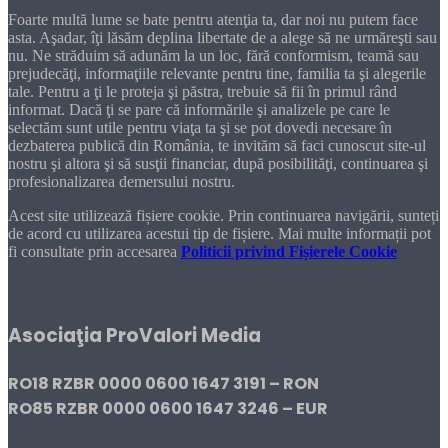
Foarte multă lume se bate pentru atenţia ta, dar noi nu putem face
asta. Aşadar, îţi lăsăm deplina libertate de a alege să ne urmăreşti sau
nu. Ne străduim să adunăm la un loc, fără conformism, teamă sau
prejudecăţi, informaţiile relevante pentru tine, familia ta şi alegerile
tale. Pentru a ţi le proteja şi păstra, trebuie să fii în primul rând
informat. Dacă ţi se pare că informările şi analizele pe care le
selectăm sunt utile pentru viaţa ta şi se pot dovedi necesare în
dezbaterea publică din România, te invităm să faci cunoscut site-ul
nostru şi altora şi să susţii financiar, după posibilităţi, continuarea şi
profesionalizarea demersului nostru.
Acest site utilizează fișiere cookie. Prin continuarea navigării, sunteți
de acord cu utilizarea acestui tip de fișiere. Mai multe informații pot
fi consultate prin accesarea
Politicii privind Fișierele Cookie
DONEAZĂ!
Asociaţia ProValori Media
RO18 RZBR 0000 0600 1647 3191 – RON
RO85 RZBR 0000 0600 1647 3246 – EUR