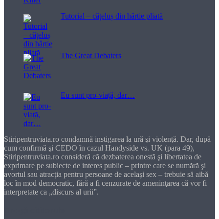
Tutorial – cățeluș din hârtie pliată
The Great Debaters
Eu sunt pro-viață, dar…
Stiripentruviata.ro condamnă instigarea la ură şi violenţă. Dar, după
cum confirmă şi CEDO în cazul Handyside vs. UK (para 49),
Stiripentruviata.ro consideră că dezbaterea onestă şi libertatea de
exprimare pe subiecte de interes public – printre care se numără şi
avortul sau atracţia pentru persoane de acelaşi sex – trebuie să aibă
loc în mod democratic, fără a fi cenzurate de ameninţarea că vor fi
interpretate ca „discurs al urii”.
Dragă cititorule