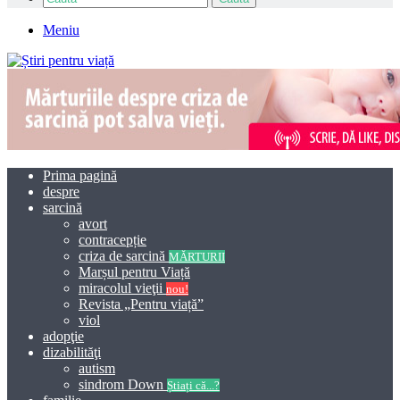
Meniu
Prima pagină
despre
sarcină
avort
contracepție
criza de sarcină
MĂRTURII
Marșul pentru Viață
miracolul vieţii
nou!
Revista „Pentru viață”
viol
adopţie
dizabilităţi
autism
sindrom Down
Știați că...?