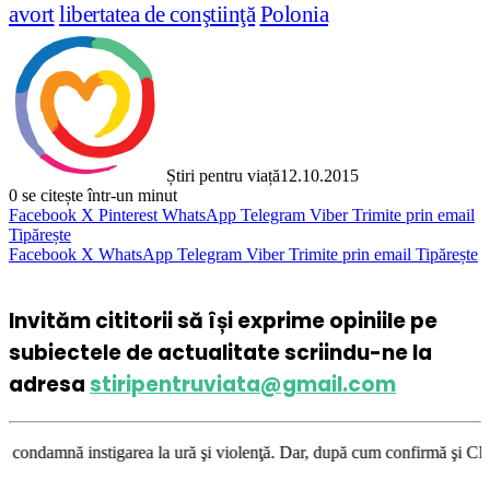
avort
libertatea de conştiinţă
Polonia
Știri pentru viață
12.10.2015
0
se citește într-un minut
Facebook
X
Pinterest
WhatsApp
Telegram
Viber
Trimite prin email
Tipărește
Facebook
X
WhatsApp
Telegram
Viber
Trimite prin email
Tipărește
Invităm cititorii să își exprime opiniile pe
subiectele de actualitate scriindu-ne la
adresa
stiripentruviata@gmail.com
garea la ură şi violenţă. Dar, după cum confirmă şi CEDO în cazul Handys