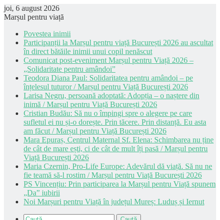
joi, 6 august 2026
Marșul pentru viață
Povestea inimii
Participanții la Marșul pentru viață București 2026 au ascultat
în direct bătăile inimii unui copil nenăscut
Comunicat post-eveniment Marșul pentru Viață 2026 –
„Solidaritate pentru amândoi”
Teodora Diana Paul: Solidaritatea pentru amândoi – pe
înțelesul tuturor / Marșul pentru Viață București 2026
Larisa Negru, persoană adoptată: Adopția – o naștere din
inimă / Marșul pentru Viață București 2026
Cristian Budău: Să nu o împingi spre o alegere pe care
sufletul ei nu și-o dorește. Prin tăcere. Prin distanță. Eu asta
am făcut / Marșul pentru Viață București 2026
Mara Epuraș, Centrul Maternal Sf. Elena: Schimbarea nu ține
de cât de mare ești, ci de cât de mult îți pasă / Marșul pentru
Viață București 2026
Maria Czernin, Pro-Life Europe: Adevărul dă viață. Să nu ne
fie teamă să-l rostim / Marșul pentru Viață București 2026
PS Vincențiu: Prin participarea la Marșul pentru Viață spunem
„Da” iubirii
Noi Marșuri pentru Viață în județul Mureș: Luduș și Iernut
Caută