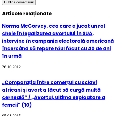
Articole relaționate
Norma McCorvey, cea care a jucat un rol
cheie în legalizarea avortului în SUA,
intervine în campania electorală americană
încercând să repare răul făcut cu 40 de ani
în urmă
26.10.2012
„Comparația între comerțul cu sclavi
africani și avort a făcut să curgă multă
cerneală” / „Avortul, ultima exploatare a
femeii” (10)
05.01.2015