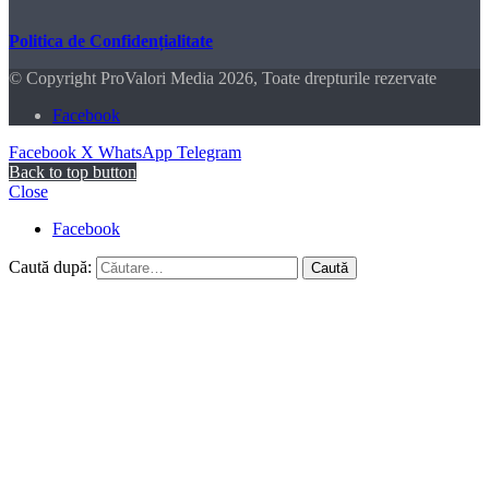
Politica de Confidențialitate
© Copyright ProValori Media 2026, Toate drepturile rezervate
Facebook
Facebook
X
WhatsApp
Telegram
Back to top button
Close
Facebook
Caută după: