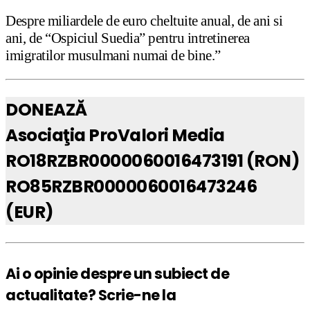
Despre miliardele de euro cheltuite anual, de ani si
ani, de “Ospiciul Suedia” pentru intretinerea
imigratilor musulmani numai de bine.”
DONEAZĂ
Asociaţia ProValori Media
RO18RZBR0000060016473191 (RON)
RO85RZBR0000060016473246
(EUR)
Ai o opinie despre un subiect de
actualitate? Scrie-ne la