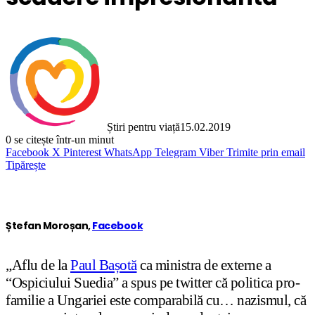
Știri pentru viață
15.02.2019
0
se citește într-un minut
Facebook
X
Pinterest
WhatsApp
Telegram
Viber
Trimite prin email
Tipărește
Ștefan Moroșan,
Facebook
„Aflu de la
Paul Bașotă
ca ministra de externe a
“Ospiciului Suedia” a spus pe twitter că politica pro-
familie a Ungariei este comparabilă cu… nazismul, că