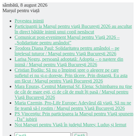
sâmbătă, 8 august 2026
Marșul pentru viață
Povestea inimii
Participanții la Marșul pentru viață București 2026 au ascultat
în direct bătăile inimii unui copil nenăscut
Comunicat post-eveniment Marșul pentru Viață 2026 –
„Solidaritate pentru amândoi”
Teodora Diana Paul: Solidaritatea pentru amândoi – pe
înțelesul tuturor / Marșul pentru Viață București 2026
Larisa Negru, persoană adoptată: Adopția – o naștere din
inimă / Marșul pentru Viață București 2026
Cristian Budău: Să nu o împingi spre o alegere pe care
sufletul ei nu și-o dorește. Prin tăcere. Prin distanță. Eu asta
am făcut / Marșul pentru Viață București 2026
Mara Epuraș, Centrul Maternal Sf. Elena: Schimbarea nu ține
de cât de mare ești, ci de cât de mult îți pasă / Marșul pentru
Viață București 2026
Maria Czernin, Pro-Life Europe: Adevărul dă viață. Să nu ne
fie teamă să-l rostim / Marșul pentru Viață București 2026
PS Vincențiu: Prin participarea la Marșul pentru Viață spunem
„Da” iubirii
Noi Marșuri pentru Viață în județul Mureș: Luduș și Iernut
Caută