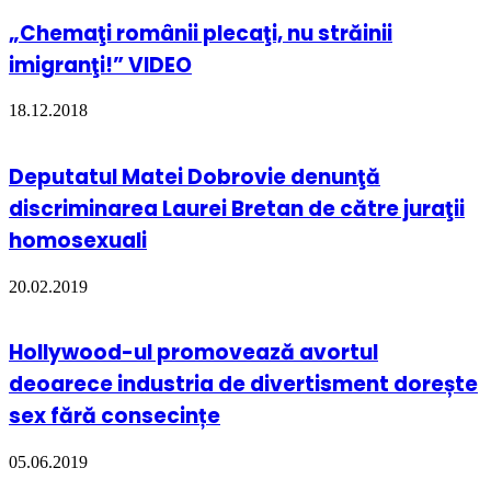
„Chemaţi românii plecaţi, nu străinii
imigranţi!” VIDEO
18.12.2018
Deputatul Matei Dobrovie denunţă
discriminarea Laurei Bretan de către juraţii
homosexuali
20.02.2019
Hollywood-ul promovează avortul
deoarece industria de divertisment dorește
sex fără consecințe
05.06.2019