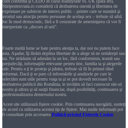
cum confirmă şi CEDO în cazul Handyside vs. UK (para 49),
Stiripentruviata.ro consideră că dezbaterea onestă şi libertatea de
exprimare pe subiecte de interes public – printre care se numără şi
avortul sau atracţia pentru persoane de acelaşi sex – trebuie să aibă
loc în mod democratic, fără a fi cenzurate de ameninţarea că vor fi
interpretate ca „discurs al urii”.
Dragă cititorule
Foarte multă lume se bate pentru atenţia ta, dar noi nu putem face
asta. Aşadar, îţi lăsăm deplina libertate de a alege să ne urmăreşti sau
nu. Ne străduim să adunăm la un loc, fără conformism, teamă sau
prejudecăţi, informaţiile relevante pentru tine, familia ta şi alegerile
tale. Pentru a ţi le proteja şi păstra, trebuie să fii în primul rând
informat. Dacă ţi se pare că informările şi analizele pe care le
selectăm sunt utile pentru viaţa ta şi se pot dovedi necesare în
dezbaterea publică din România, te invităm să faci cunoscut site-ul
nostru şi altora şi să susţii financiar, după posibilităţi, continuarea şi
profesionalizarea demersului nostru.
Acest site utilizează fișiere cookie. Prin continuarea navigării, sunteți
de acord cu utilizarea acestui tip de fișiere. Mai multe informații pot
fi consultate prin accesarea
Politicii privind Fișierele Cookie
DONEAZĂ!