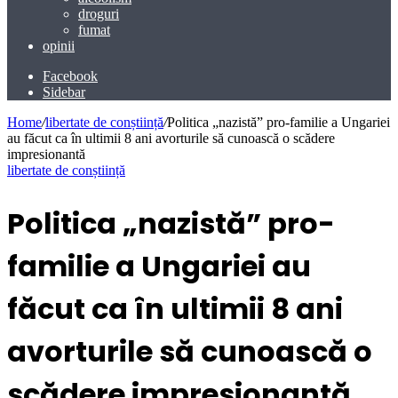
droguri
fumat
opinii
Facebook
Sidebar
Home
/
libertate de conștiință
/
Politica „nazistă” pro-familie a Ungariei
au făcut ca în ultimii 8 ani avorturile să cunoască o scădere
impresionantă
libertate de conștiință
Politica „nazistă” pro-
familie a Ungariei au
făcut ca în ultimii 8 ani
avorturile să cunoască o
scădere impresionantă