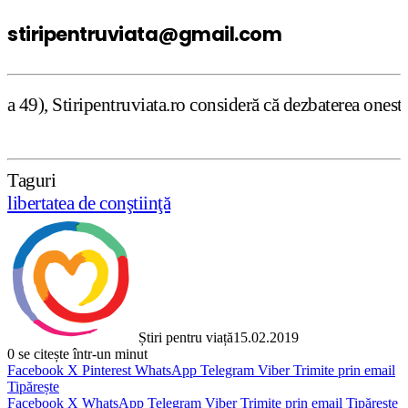
stiripentruviata@gmail.com
viata.ro consideră că dezbaterea onestă şi libertatea de 
Taguri
libertatea de conştiinţă
Știri pentru viață
15.02.2019
0
se citește într-un minut
Facebook
X
Pinterest
WhatsApp
Telegram
Viber
Trimite prin email
Tipărește
Facebook
X
WhatsApp
Telegram
Viber
Trimite prin email
Tipărește