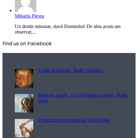
Mihaela Pleșea
Un destin minunat, slavă Domnului! De abia acum am
observat,...
Find us on Facebook
Poezii pentru viață
Copiii nenăscuți / Radu Voinescu
Murit-ai, copile, și tu (și lumea cu tine) / Radu
Buțu
Pruncului meu nenăscut / Radu Buțu