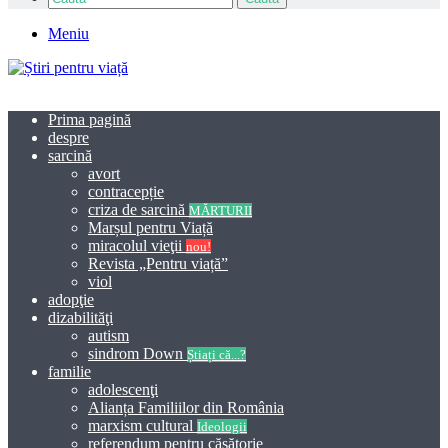
Meniu
Prima pagină
despre
sarcină
avort
contracepție
criza de sarcină
MĂRTURII
Marșul pentru Viață
miracolul vieţii
nou!
Revista „Pentru viață”
viol
adopţie
dizabilităţi
autism
sindrom Down
Știați că...?
familie
adolescenţi
Alianța Familiilor din România
marxism cultural
Ideologii
referendum pentru căsătorie