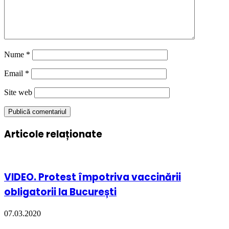
Nume
*
Email
*
Site web
Articole relaționate
VIDEO. Protest împotriva vaccinării
obligatorii la București
07.03.2020