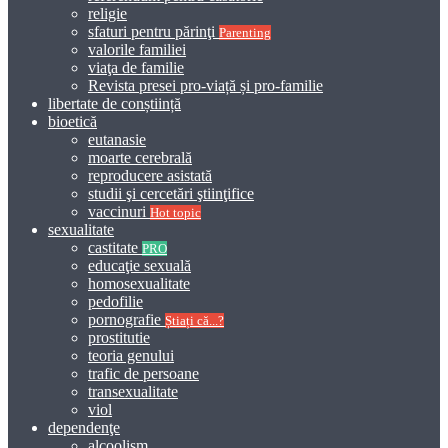
religie
sfaturi pentru părinţi
Parenting
valorile familiei
viaţa de familie
Revista presei pro-viață și pro-familie
libertate de conștiință
bioetică
eutanasie
moarte cerebrală
reproducere asistată
studii şi cercetări ştiinţifice
vaccinuri
Hot topic
sexualitate
castitate
PRO
educaţie sexuală
homosexualitate
pedofilie
pornografie
Știați că...?
prostitutie
teoria genului
trafic de persoane
transexualitate
viol
dependenţe
alcoolism