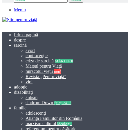
Meniu
Prima pagină
despre
sarcină
avort
contracepție
criza de sarcină
MĂRTURII
Marșul pentru Viață
miracolul vieţii
nou!
Revista „Pentru viață”
viol
adopţie
dizabilităţi
autism
sindrom Down
Știați că...?
familie
adolescenţi
Alianța Familiilor din România
marxism cultural
Ideologii
referendum pentru căsătorie