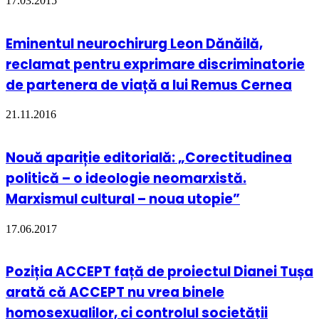
17.03.2015
Eminentul neurochirurg Leon Dănăilă,
reclamat pentru exprimare discriminatorie
de partenera de viață a lui Remus Cernea
21.11.2016
Nouă apariție editorială: „Corectitudinea
politică – o ideologie neomarxistă.
Marxismul cultural – noua utopie”
17.06.2017
Poziția ACCEPT față de proiectul Dianei Tușa
arată că ACCEPT nu vrea binele
homosexualilor, ci controlul societății