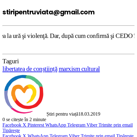
stiripentruviata@gmail.com
lenţă. Dar, după cum confirmă şi CEDO în cazul Handyside 
Taguri
libertatea de conştiinţă
marxism cultural
Știri pentru viață
18.03.2019
0
se citește în 2 minute
Facebook
X
Pinterest
WhatsApp
Telegram
Viber
Trimite prin email
Tipărește
Facebook
X
WhatsApp
Telegram
Viber
Trimite prin email
Tipărește