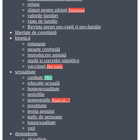
religie
sfaturi pentru părinţi
Parenting
valorile familiei
viaţa de familie
Revista presei pro-viață și pro-familie
libertate de conștiință
bioetică
eutanasie
moarte cerebrală
reproducere asistată
studii şi cercetări ştiinţifice
vaccinuri
Hot topic
sexualitate
castitate
PRO
educaţie sexuală
homosexualitate
pedofilie
pornografie
Știați că...?
prostitutie
teoria genului
trafic de persoane
transexualitate
viol
dependenţe
alcoolism