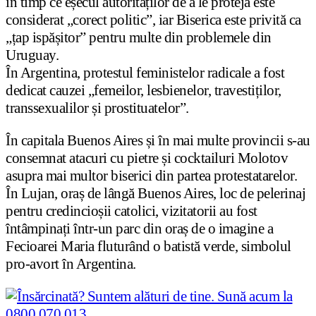
în timp ce eșecul autorităților de a le proteja este
considerat „corect politic”, iar Biserica este privită ca
„țap ispășitor” pentru multe din problemele din
Uruguay.
În Argentina, protestul feministelor radicale a fost
dedicat cauzei „femeilor, lesbienelor, travestiților,
transsexualilor și prostituatelor”.
În capitala Buenos Aires și în mai multe provincii s-au
consemnat atacuri cu pietre și cocktailuri Molotov
asupra mai multor biserici din partea protestatarelor.
În Lujan, oraș de lângă Buenos Aires, loc de pelerinaj
pentru credincioșii catolici, vizitatorii au fost
întâmpinați într-un parc din oraș de o imagine a
Fecioarei Maria fluturând o batistă verde, simbolul
pro-avort în Argentina.