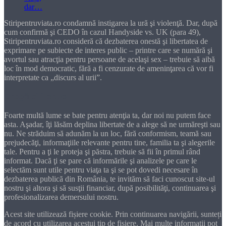
Stiripentruviata.ro condamnă instigarea la ură şi violenţă. Dar, după
cum confirmă şi CEDO în cazul Handyside vs. UK (para 49),
Stiripentruviata.ro consideră că dezbaterea onestă şi libertatea de
exprimare pe subiecte de interes public – printre care se numără şi
avortul sau atracţia pentru persoane de acelaşi sex – trebuie să aibă
loc în mod democratic, fără a fi cenzurate de ameninţarea că vor fi
interpretate ca „discurs al urii”.
Dragă cititorule
Foarte multă lume se bate pentru atenţia ta, dar noi nu putem face
asta. Aşadar, îţi lăsăm deplina libertate de a alege să ne urmăreşti sau
nu. Ne străduim să adunăm la un loc, fără conformism, teamă sau
prejudecăţi, informaţiile relevante pentru tine, familia ta şi alegerile
tale. Pentru a ţi le proteja şi păstra, trebuie să fii în primul rând
informat. Dacă ţi se pare că informările şi analizele pe care le
selectăm sunt utile pentru viaţa ta şi se pot dovedi necesare în
dezbaterea publică din România, te invităm să faci cunoscut site-ul
nostru şi altora şi să susţii financiar, după posibilităţi, continuarea şi
profesionalizarea demersului nostru.
Acest site utilizează fișiere cookie. Prin continuarea navigării, sunteți
de acord cu utilizarea acestui tip de fișiere. Mai multe informații pot