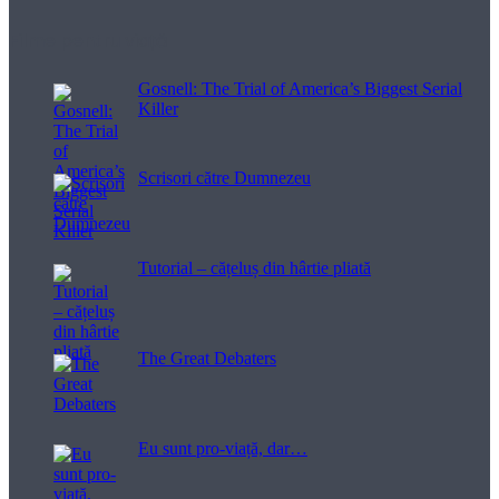
Filme pentru viață
Gosnell: The Trial of America’s Biggest Serial
Killer
Scrisori către Dumnezeu
Tutorial – cățeluș din hârtie pliată
The Great Debaters
Eu sunt pro-viață, dar…