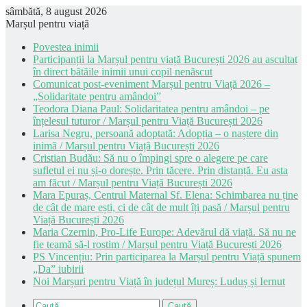
sâmbătă, 8 august 2026
Marșul pentru viață
Povestea inimii
Participanții la Marșul pentru viață București 2026 au ascultat
în direct bătăile inimii unui copil nenăscut
Comunicat post-eveniment Marșul pentru Viață 2026 –
„Solidaritate pentru amândoi”
Teodora Diana Paul: Solidaritatea pentru amândoi – pe
înțelesul tuturor / Marșul pentru Viață București 2026
Larisa Negru, persoană adoptată: Adopția – o naștere din
inimă / Marșul pentru Viață București 2026
Cristian Budău: Să nu o împingi spre o alegere pe care
sufletul ei nu și-o dorește. Prin tăcere. Prin distanță. Eu asta
am făcut / Marșul pentru Viață București 2026
Mara Epuraș, Centrul Maternal Sf. Elena: Schimbarea nu ține
de cât de mare ești, ci de cât de mult îți pasă / Marșul pentru
Viață București 2026
Maria Czernin, Pro-Life Europe: Adevărul dă viață. Să nu ne
fie teamă să-l rostim / Marșul pentru Viață București 2026
PS Vincențiu: Prin participarea la Marșul pentru Viață spunem
„Da” iubirii
Noi Marșuri pentru Viață în județul Mureș: Luduș și Iernut
Caută