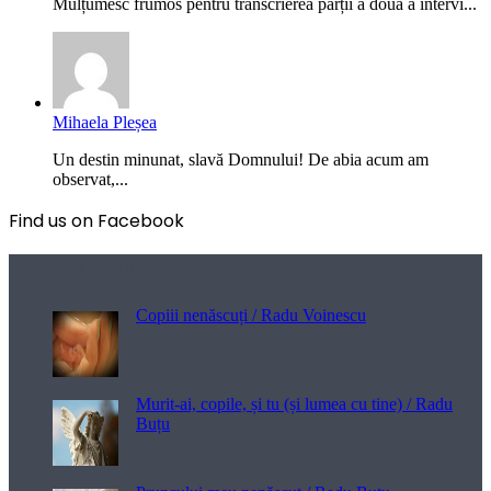
Mulțumesc frumos pentru transcrierea părții a doua a intervi...
Mihaela Pleșea
Un destin minunat, slavă Domnului! De abia acum am
observat,...
Find us on Facebook
Poezii pentru viață
Copiii nenăscuți / Radu Voinescu
Murit-ai, copile, și tu (și lumea cu tine) / Radu
Buțu