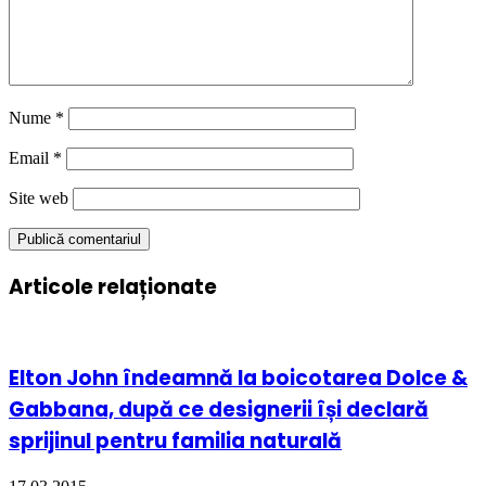
Nume
*
Email
*
Site web
Articole relaționate
Elton John îndeamnă la boicotarea Dolce &
Gabbana, după ce designerii își declară
sprijinul pentru familia naturală