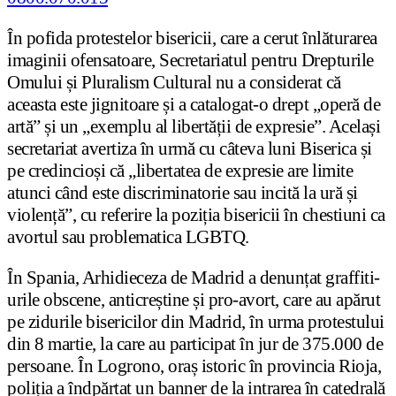
În pofida protestelor bisericii, care a cerut înlăturarea
imaginii ofensatoare, Secretariatul pentru Drepturile
Omului și Pluralism Cultural nu a considerat că
aceasta este jignitoare și a catalogat-o drept „operă de
artă” și un „exemplu al libertății de expresie”. Același
secretariat avertiza în urmă cu câteva luni Biserica și
pe credincioși că „libertatea de expresie are limite
atunci când este discriminatorie sau incită la ură și
violență”, cu referire la poziția bisericii în chestiuni ca
avortul sau problematica LGBTQ.
În Spania, Arhidieceza de Madrid a denunțat graffiti-
urile obscene, anticreștine și pro-avort, care au apărut
pe zidurile bisericilor din Madrid, în urma protestului
din 8 martie, la care au participat în jur de 375.000 de
persoane. În Logrono, oraș istoric în provincia Rioja,
poliția a îndpărtat un banner de la intrarea în catedrală