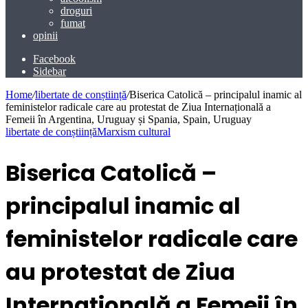
droguri
fumat
opinii
Facebook
Sidebar
Home
/
libertate de conștiință
/
Biserica Catolică – principalul inamic al
feministelor radicale care au protestat de Ziua Internațională a
Femeii în Argentina, Uruguay și Spania, Spain, Uruguay
libertate de conștiință
Marxism cultural
Biserica Catolică –
principalul inamic al
feministelor radicale care
au protestat de Ziua
Internațională a Femeii în