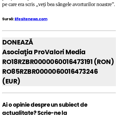
pe care era scris „veți bea sângele avorturilor noastre”.
Sursă:
lifesitenews.com
DONEAZĂ
Asociaţia ProValori Media
RO18RZBR0000060016473191 (RON)
RO85RZBR0000060016473246
(EUR)
Ai o opinie despre un subiect de
actualitate? Scrie-ne la