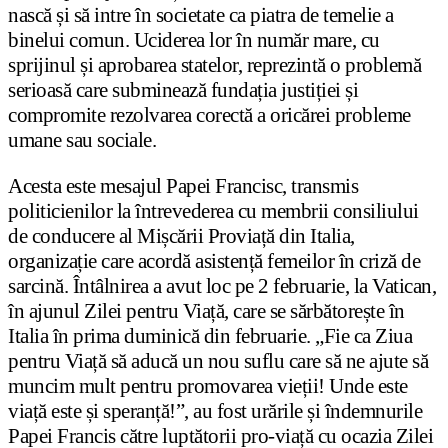
nască și să intre în societate ca piatra de temelie a
binelui comun. Uciderea lor în număr mare, cu
sprijinul și aprobarea statelor, reprezintă o problemă
serioasă care subminează fundația justiției și
compromite rezolvarea corectă a oricărei probleme
umane sau sociale.
Acesta este mesajul Papei Francisc, transmis
politicienilor la întrevederea cu membrii consiliului
de conducere al Mișcării Proviață din Italia,
organizație care acordă asistență femeilor în criză de
sarcină. Întâlnirea a avut loc pe 2 februarie, la Vatican,
în ajunul Zilei pentru Viață, care se sărbătorește în
Italia în prima duminică din februarie. „Fie ca Ziua
pentru Viață să aducă un nou suflu care să ne ajute să
muncim mult pentru promovarea vieții! Unde este
viață este și speranță!”, au fost urările și îndemnurile
Papei Francis către luptătorii pro-viață cu ocazia Zilei