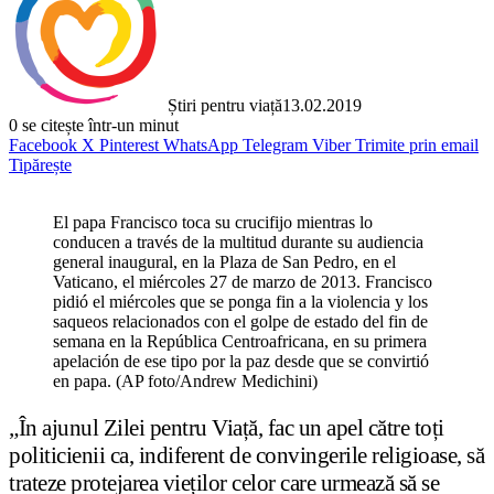
Știri pentru viață
13.02.2019
0
se citește într-un minut
Facebook
X
Pinterest
WhatsApp
Telegram
Viber
Trimite prin email
Tipărește
El papa Francisco toca su crucifijo mientras lo
conducen a través de la multitud durante su audiencia
general inaugural, en la Plaza de San Pedro, en el
Vaticano, el miércoles 27 de marzo de 2013. Francisco
pidió el miércoles que se ponga fin a la violencia y los
saqueos relacionados con el golpe de estado del fin de
semana en la República Centroafricana, en su primera
apelación de ese tipo por la paz desde que se convirtió
en papa. (AP foto/Andrew Medichini)
„În ajunul Zilei pentru Viață, fac un apel către toți
politicienii ca, indiferent de convingerile religioase, să
trateze protejarea vieților celor care urmează să se