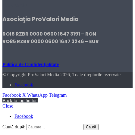
DONEAZĂ!
Asociaţia ProValori Media
RO18 RZBR 0000 0600 1647 3191 – RON
RO85 RZBR 0000 0600 1647 3246 – EUR
Politica de Confidențialitate
© Copyright ProValori Media 2026, Toate drepturile rezervate
Facebook
Facebook
X
WhatsApp
Telegram
Back to top button
Close
Facebook
Caută după: