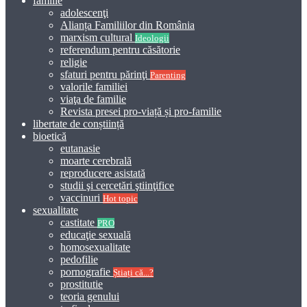
familie
adolescenţi
Alianța Familiilor din România
marxism cultural
Ideologii
referendum pentru căsătorie
religie
sfaturi pentru părinţi
Parenting
valorile familiei
viaţa de familie
Revista presei pro-viață și pro-familie
libertate de conștiință
bioetică
eutanasie
moarte cerebrală
reproducere asistată
studii şi cercetări ştiinţifice
vaccinuri
Hot topic
sexualitate
castitate
PRO
educaţie sexuală
homosexualitate
pedofilie
pornografie
Știați că...?
prostitutie
teoria genului