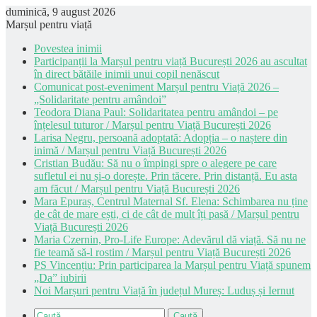
duminică, 9 august 2026
Marșul pentru viață
Povestea inimii
Participanții la Marșul pentru viață București 2026 au ascultat
în direct bătăile inimii unui copil nenăscut
Comunicat post-eveniment Marșul pentru Viață 2026 –
„Solidaritate pentru amândoi”
Teodora Diana Paul: Solidaritatea pentru amândoi – pe
înțelesul tuturor / Marșul pentru Viață București 2026
Larisa Negru, persoană adoptată: Adopția – o naștere din
inimă / Marșul pentru Viață București 2026
Cristian Budău: Să nu o împingi spre o alegere pe care
sufletul ei nu și-o dorește. Prin tăcere. Prin distanță. Eu asta
am făcut / Marșul pentru Viață București 2026
Mara Epuraș, Centrul Maternal Sf. Elena: Schimbarea nu ține
de cât de mare ești, ci de cât de mult îți pasă / Marșul pentru
Viață București 2026
Maria Czernin, Pro-Life Europe: Adevărul dă viață. Să nu ne
fie teamă să-l rostim / Marșul pentru Viață București 2026
PS Vincențiu: Prin participarea la Marșul pentru Viață spunem
„Da” iubirii
Noi Marșuri pentru Viață în județul Mureș: Luduș și Iernut
Caută