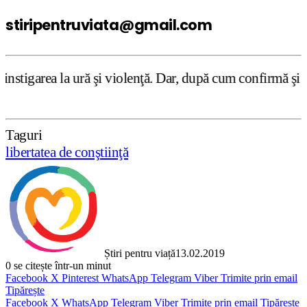
stiripentruviata@gmail.com
 şi violenţă. Dar, după cum confirmă şi CEDO în cazul Hand
Taguri
libertatea de conştiinţă
Știri pentru viață
13.02.2019
0
se citește într-un minut
Facebook
X
Pinterest
WhatsApp
Telegram
Viber
Trimite prin email
Tipărește
Facebook
X
WhatsApp
Telegram
Viber
Trimite prin email
Tipărește