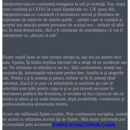
Stiripentruviata.ro condamnă instigarea la ură şi violenţă. Dar, după
cum confirmă şi CEDO în cazul Handyside vs. UK (para 49),
Stiripentruviata.ro consideră că dezbaterea onestă şi libertatea de
exprimare pe subiecte de interes public – printre care se numără şi
avortul sau atracţia pentru persoane de acelaşi sex – trebuie să aibă
loc în mod democratic, fără a fi cenzurate de ameninţarea că vor fi
interpretate ca „discurs al urii”.
Dragă cititorule
Foarte multă lume se bate pentru atenţia ta, dar noi nu putem face
asta. Aşadar, îţi lăsăm deplina libertate de a alege să ne urmăreşti sau
nu. Ne străduim să adunăm la un loc, fără conformism, teamă sau
prejudecăţi, informaţiile relevante pentru tine, familia ta şi alegerile
tale. Pentru a ţi le proteja şi păstra, trebuie să fii în primul rând
informat. Dacă ţi se pare că informările şi analizele pe care le
selectăm sunt utile pentru viaţa ta şi se pot dovedi necesare în
dezbaterea publică din România, te invităm să faci cunoscut site-ul
nostru şi altora şi să susţii financiar, după posibilităţi, continuarea şi
profesionalizarea demersului nostru.
Acest site utilizează fișiere cookie. Prin continuarea navigării, sunteți
de acord cu utilizarea acestui tip de fișiere. Mai multe informații pot
fi consultate prin accesarea
Politicii privind Fișierele Cookie