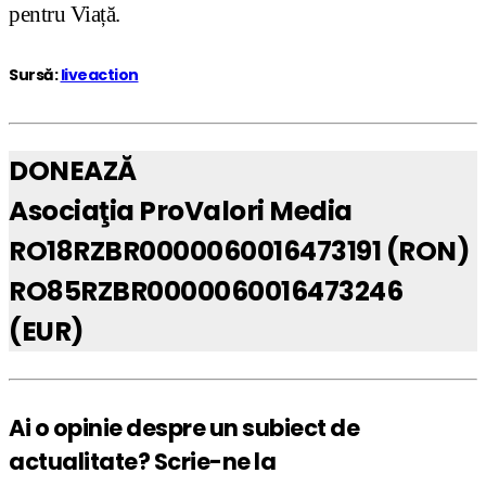
pentru Viață.
Sursă:
liveaction
DONEAZĂ
Asociaţia ProValori Media
RO18RZBR0000060016473191 (RON)
RO85RZBR0000060016473246
(EUR)
Ai o opinie despre un subiect de
actualitate? Scrie-ne la