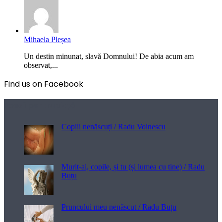
Mihaela Pleșea
Un destin minunat, slavă Domnului! De abia acum am
observat,...
Find us on Facebook
Poezii pentru viață
Copiii nenăscuți / Radu Voinescu
Murit-ai, copile, și tu (și lumea cu tine) / Radu
Buțu
Pruncului meu nenăscut / Radu Buțu