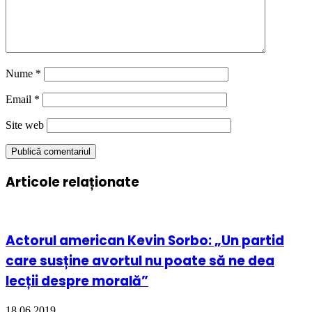
Nume
*
Email
*
Site web
Articole relaționate
Actorul american Kevin Sorbo: „Un partid
care susține avortul nu poate să ne dea
lecții despre morală”
18.06.2019