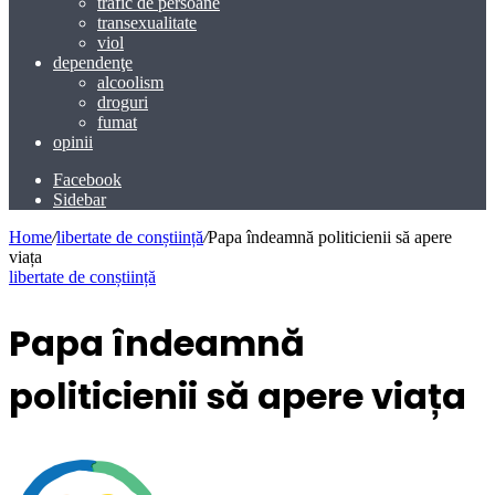
trafic de persoane
transexualitate
viol
dependenţe
alcoolism
droguri
fumat
opinii
Facebook
Sidebar
Home
/
libertate de conștiință
/
Papa îndeamnă politicienii să apere
viața
libertate de conștiință
Papa îndeamnă
politicienii să apere viața