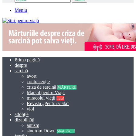
Meniu
Prima pagină
despre
sarcină
avort
contracepție
criza de sarcină
MĂRTURII
Marșul pentru Viață
miracolul vieţii
nou!
Revista „Pentru viață”
viol
adopţie
dizabilităţi
autism
sindrom Down
Știați că...?