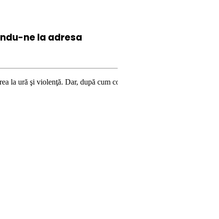
iindu-ne la
adresa
iolenţă. Dar, după cum confirmă şi CEDO în cazul Handyside vs. UK (para 