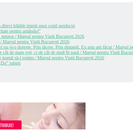
 direct bătăile inimii unui copil nenăscut
itate pentru amândoi”
 tuturor / Marșul pentru Viață București 2026
 / Marșul pentru Viață București 2026
i nu și-o dorește. Prin tăcere. Prin distanță. Eu asta am făcut / Marșul
cât de mare ești, ci de cât de mult îți pasă / Marșul pentru Viață Bucur
e teamă să-l rostim / Marșul pentru Viață București 2026
Da” iubirii