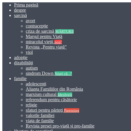
Prima pagină
despre
sarcină
avort
contracepție
criza de sarcină
MĂRTURII
Marșul pentru Viață
miracolul vieţii
nou!
Revista „Pentru viață”
viol
adopţie
dizabilităţi
autism
sindrom Down
Știați că...?
familie
adolescenţi
Alianța Familiilor din România
marxism cultural
Ideologii
referendum pentru căsătorie
religie
sfaturi pentru părinţi
Parenting
valorile familiei
viaţa de familie
Revista presei pro-viață și pro-familie