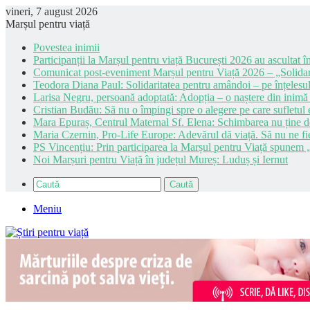
vineri, 7 august 2026
Marșul pentru viață
Povestea inimii
Participanții la Marșul pentru viață București 2026 au ascultat în
Comunicat post-eveniment Marșul pentru Viață 2026 – „Solidar
Teodora Diana Paul: Solidaritatea pentru amândoi – pe înțelesul
Larisa Negru, persoană adoptată: Adopția – o naștere din inimă
Cristian Budău: Să nu o împingi spre o alegere pe care sufletul e
Mara Epuraș, Centrul Maternal Sf. Elena: Schimbarea nu ține de 
Maria Czernin, Pro-Life Europe: Adevărul dă viață. Să nu ne fi
PS Vincențiu: Prin participarea la Marșul pentru Viață spunem „
Noi Marșuri pentru Viață în județul Mureș: Luduș și Iernut
Caută
Meniu