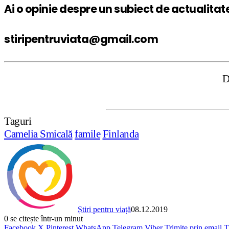
Ai o opinie despre un subiect de actualitat
stiripentruviata@gmail.com
DISCLAIMER:
Taguri
Camelia Smicală
famile
Finlanda
Știri pentru viață
08.12.2019
0
se citește într-un minut
Facebook
X
Pinterest
WhatsApp
Telegram
Viber
Trimite prin email
T