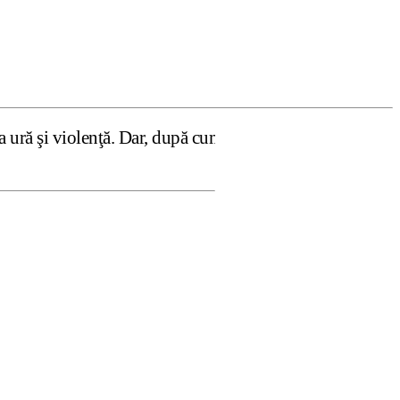
ţă. Dar, după cum confirmă şi CEDO în cazul Handyside vs.