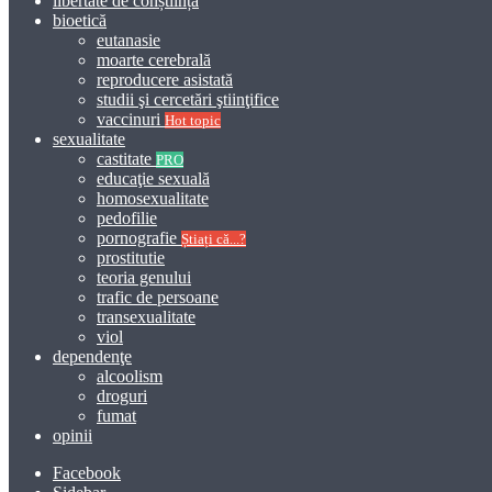
libertate de conștiință
bioetică
eutanasie
moarte cerebrală
reproducere asistată
studii şi cercetări ştiinţifice
vaccinuri
Hot topic
sexualitate
castitate
PRO
educaţie sexuală
homosexualitate
pedofilie
pornografie
Știați că...?
prostitutie
teoria genului
trafic de persoane
transexualitate
viol
dependenţe
alcoolism
droguri
fumat
opinii
Facebook