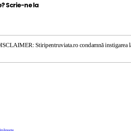
e? Scrie-ne la
 Stiripentruviata.ro condamnă instigarea la ură şi violen
ipărește