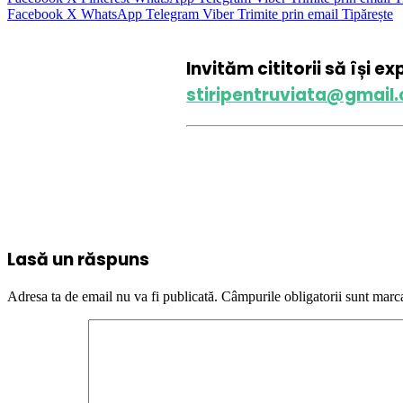
Facebook
X
WhatsApp
Telegram
Viber
Trimite prin email
Tipărește
Invităm cititorii să își e
stiripentruviata@gmail
Lasă un răspuns
Adresa ta de email nu va fi publicată.
Câmpurile obligatorii sunt marc