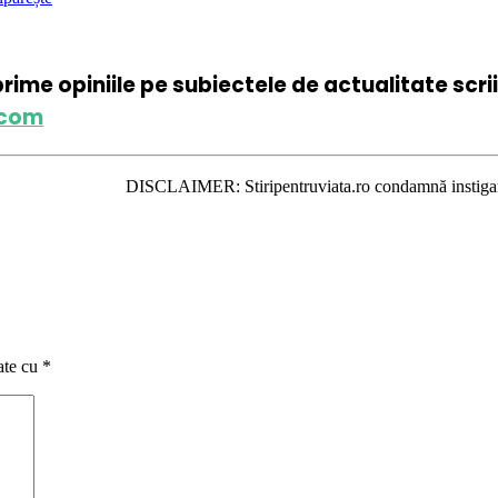
xprime opiniile pe subiectele de actualitate scr
.com
DISCLAIMER: Stiripentruviata.ro condamnă instigarea la ură şi v
ate cu
*