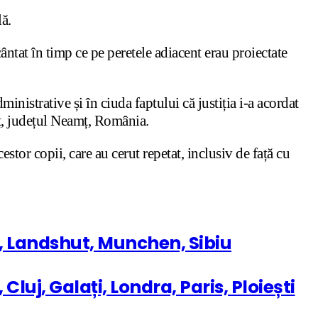
ă.
ântat în timp ce pe peretele adiacent erau proiectate
nistrative și în ciuda faptului că justiția i-a acordat
ț, județul Neamț, România.
estor copii, care au cerut repetat, inclusiv de față cu
i, Landshut, Munchen, Sibiu
luj, Galați, Londra, Paris, Ploiești