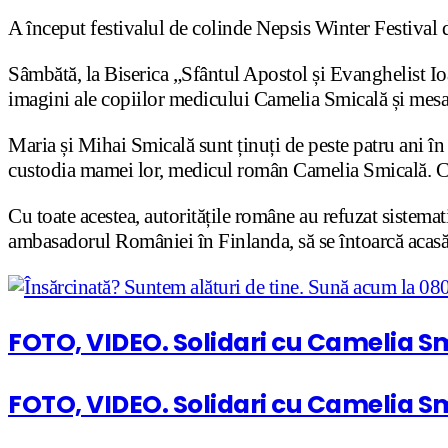
A început festivalul de colinde Nepsis Winter Festival d
Sâmbătă, la Biserica „Sfântul Apostol și Evanghelist Ioa
imagini ale copiilor medicului Camelia Smicală și mesaje
Maria și Mihai Smicală sunt ținuți de peste patru ani în 
custodia mamei lor, medicul român Camelia Smicală. Cop
Cu toate acestea, autoritățile române au refuzat sistemati
ambasadorul României în Finlanda, să se întoarcă acasă,
FOTO, VIDEO. Solidari cu Camelia Sm
FOTO, VIDEO. Solidari cu Camelia Smic