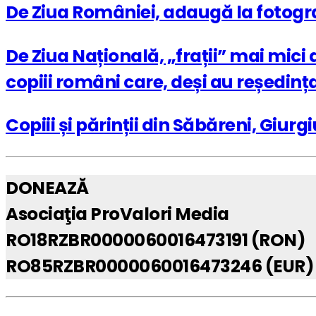
De Ziua României, adaugă la fotogra
De Ziua Națională, „frații” mai mici 
copiii români care, deși au reședința
Copiii și părinții din Săbăreni, Giur
DONEAZĂ
Asociaţia ProValori Media
RO18RZBR0000060016473191 (RON)
RO85RZBR0000060016473246 (EUR)