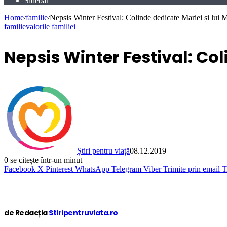
Sidebar
Home
/
familie
/
Nepsis Winter Festival: Colinde dedicate Mariei și lui M
familie
valorile familiei
Nepsis Winter Festival: Col
Știri pentru viață
08.12.2019
0
se citește într-un minut
Facebook
X
Pinterest
WhatsApp
Telegram
Viber
Trimite prin email
T
de Redacția
Stiripentruviata.ro