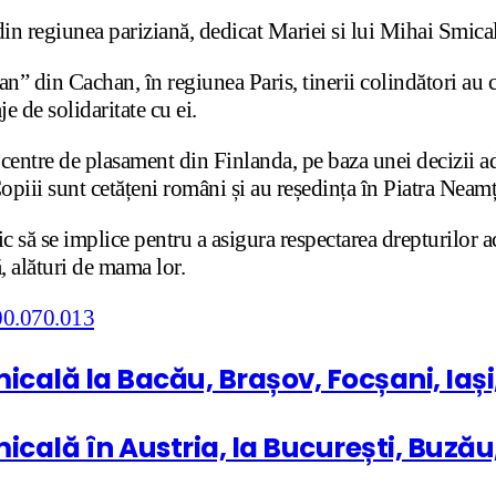
in regiunea pariziană, dedicat Mariei si lui Mihai Smical
n” din Cachan, în regiunea Paris, tinerii colindători au c
 de solidaritate cu ei.
centre de plasament din Finlanda, pe baza unei decizii admi
iii sunt cetățeni români și au reședința în Piatra Neam
c să se implice pentru a asigura respectarea drepturilor ac
 alături de mama lor.
icală la Bacău, Brașov, Focșani, Iaș
ală în Austria, la București, Buzău, C