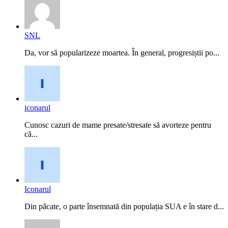
SNL
Da, vor să popularizeze moartea. În general, progresiștii po...
iconarul
Cunosc cazuri de mame presate/stresate să avorteze pentru
că...
Iconarul
Din păcate, o parte însemnată din populația SUA e în stare d...