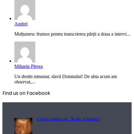
Andrei
Mulțumesc frumos pentru transcrierea părții a doua a intervi...
Mihaela Pleșea
Un destin minunat, slavă Domnului! De abia acum am
observat,...
Find us on Facebook
Poezii pentru viață
Copiii nenăscuți / Radu Voinescu