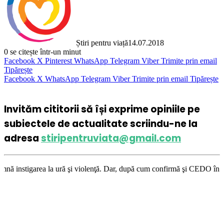
Știri pentru viață
14.07.2018
0
se citește într-un minut
Facebook
X
Pinterest
WhatsApp
Telegram
Viber
Trimite prin email
Tipărește
Facebook
X
WhatsApp
Telegram
Viber
Trimite prin email
Tipărește
Invităm cititorii să își exprime opiniile pe
subiectele de actualitate scriindu-ne la
adresa
stiripentruviata@gmail.com
ură şi violenţă. Dar, după cum confirmă şi CEDO în cazul Handyside vs. U