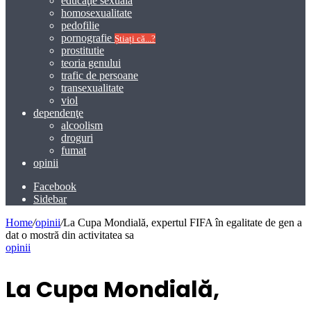
educaţie sexuală
homosexualitate
pedofilie
pornografie
Știați că...?
prostitutie
teoria genului
trafic de persoane
transexualitate
viol
dependenţe
alcoolism
droguri
fumat
opinii
Facebook
Sidebar
Home
/
opinii
/
La Cupa Mondială, expertul FIFA în egalitate de gen a
dat o mostră din activitatea sa
opinii
La Cupa Mondială,