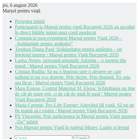
joi, 6 august 2026
Marșul pentru viață
Povestea inimii
Participanții la Marșul pentru viață București 2026 au ascultat
în direct bătăile inimii unui copil nenăscut
Comunicat post-eveniment Marșul pentru Viață 2026 –
„Solidaritate pentru amândoi”
Teodora Diana Paul: Solidaritatea pentru amândoi – pe
înțelesul tuturor / Marșul pentru Viață București 2026
Larisa Negru, persoană adoptată: Adopția – o naștere din
inimă / Marșul pentru Viață București 2026
Cristian Budău: Să nu o împingi spre o alegere pe care
sufletul ei nu și-o dorește. Prin tăcere. Prin distanță. Eu asta
am făcut / Marșul pentru Viață București 2026
Mara Epuraș, Centrul Maternal Sf. Elena: Schimbarea nu ține
de cât de mare ești, ci de cât de mult îți pasă / Marșul pentru
Viață București 2026
Maria Czernin, Pro-Life Europe: Adevărul dă viață. Să nu ne
fie teamă să-l rostim / Marșul pentru Viață București 2026
PS Vincențiu: Prin participarea la Marșul pentru Viață spunem
„Da” iubirii
Noi Marșuri pentru Viață în județul Mureș: Luduș și Iernut
Caută