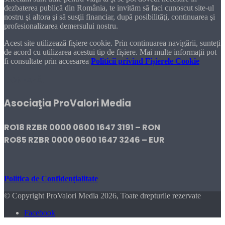
dezbaterea publică din România, te invităm să faci cunoscut site-ul
nostru şi altora şi să susţii financiar, după posibilităţi, continuarea şi
profesionalizarea demersului nostru.
Acest site utilizează fișiere cookie. Prin continuarea navigării, sunteți
de acord cu utilizarea acestui tip de fișiere. Mai multe informații pot
fi consultate prin accesarea
Politicii privind Fișierele Cookie
DONEAZĂ!
Asociaţia ProValori Media
RO18 RZBR 0000 0600 1647 3191 – RON
RO85 RZBR 0000 0600 1647 3246 – EUR
Politica de Confidențialitate
© Copyright ProValori Media 2026, Toate drepturile rezervate
Facebook