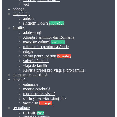
viol
adopţie
dizabilităţi
autism
sindrom Down
Știați că...?
familie
adolescenţi
Alianța Familiilor din România
marxism cultural
Ideologii
referendum pentru căsătorie
religie
sfaturi pentru părinţi
Parenting
valorile familiei
viaţa de familie
Revista presei pro-viață și pro-familie
libertate de conștiință
bioetică
eutanasie
moarte cerebrală
reproducere asistată
studii şi cercetări ştiinţifice
vaccinuri
Hot topic
sexualitate
castitate
PRO