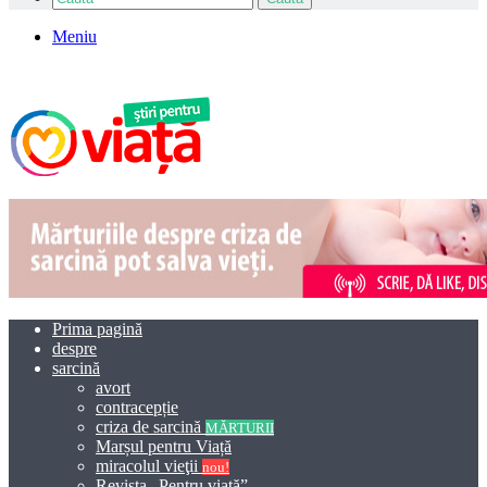
Meniu
Prima pagină
despre
sarcină
avort
contracepție
criza de sarcină
MĂRTURII
Marșul pentru Viață
miracolul vieţii
nou!
Revista „Pentru viață”