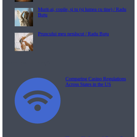
Murit-ai, copile, și tu (și lumea cu tine) / Radu
Buțu
Pruncului meu nenăscut / Radu Buțu
Melodii pentru viață
Comparing Casino Regulations
Across States in the US