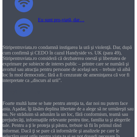
Eu sunt pro-viață, dar…
Stiripentruviata.ro condamnă instigarea la ură şi violenţă. Dar, după
cum confirmă şi CEDO în cazul Handyside vs. UK (para 49),
Stiripentruviata.ro consideră că dezbaterea onestă şi libertatea de
exprimare pe subiecte de interes public – printre care se numără şi
avortul sau atracţia pentru persoane de acelaşi sex – trebuie să aibă
loc în mod democratic, fără a fi cenzurate de ameninţarea că vor fi
interpretate ca „discurs al urii”.
Dragă cititorule
Foarte multă lume se bate pentru atenţia ta, dar noi nu putem face
asta. Aşadar, îţi lăsăm deplina libertate de a alege să ne urmăreşti sau
nu. Ne străduim să adunăm la un loc, fără conformism, teamă sau
prejudecăţi, informaţiile relevante pentru tine, familia ta şi alegerile
tale. Pentru a ţi le proteja şi păstra, trebuie să fii în primul rând
informat. Dacă ţi se pare că informările şi analizele pe care le
selectăm sunt utile pentru viaţa ta şi se pot dovedi necesare în