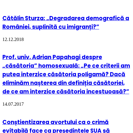
Cătălin Sturza: „Degradarea demografică a
României, suplinită cu imigranți?”
12.12.2018
Prof. univ. Adrian Papahagi despre
„căsătoria” homosexuală: „Pe ce criterii am
putea interzice căsătoria poligamă? Dacă
eliminăm nașterea din definiția căsătoriei,
de ce am interzice căsătoria incestuoasă?”
14.07.2017
Conștientizarea avortului ca o crimă
evitabilă face ca președintele SUA să