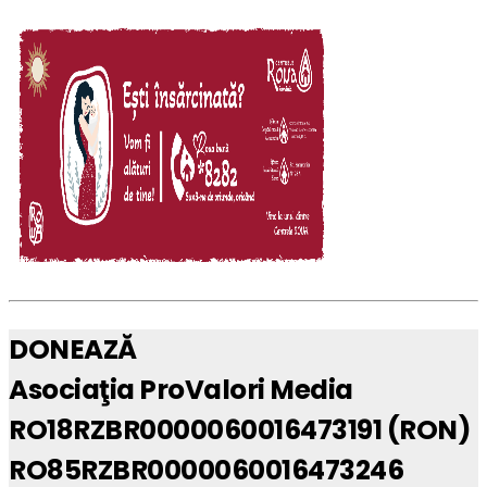
DONEAZĂ
Asociaţia ProValori Media
RO18RZBR0000060016473191 (RON)
RO85RZBR0000060016473246