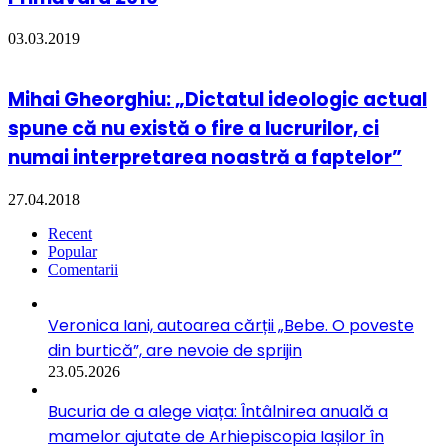
03.03.2019
Mihai Gheorghiu: „Dictatul ideologic actual
spune că nu există o fire a lucrurilor, ci
numai interpretarea noastră a faptelor”
27.04.2018
Recent
Popular
Comentarii
Veronica Iani, autoarea cărții „Bebe. O poveste
din burtică”, are nevoie de sprijin
23.05.2026
Bucuria de a alege viața: Întâlnirea anuală a
mamelor ajutate de Arhiepiscopia Iașilor în