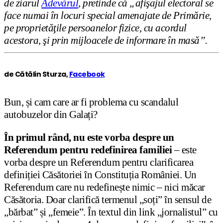
de ziarul
Adevărul
, pretinde că „afişajul electoral se
face numai în locuri special amenajate de Primărie,
pe proprietăţile persoanelor fizice, cu acordul
acestora, şi prin mijloacele de informare în masă”.
de Cătălin Sturza,
Facebook
Bun, și cam care ar fi problema cu scandalul
autobuzelor din Galați?
În primul rând, nu este vorba despre un
Referendum pentru redefinirea familiei
– este
vorba despre un Referendum pentru clarificarea
definiției Căsătoriei în Constituția României. Un
Referendum care nu redefinește nimic – nici măcar
Căsătoria. Doar clarifică termenul „soți” în sensul de
„bărbat” și „femeie”. În textul din link „jornalistul” cu