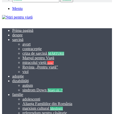
Meniu
Prima pagină
despre
sarcină
avort
contracepție
criza de sarcină
MĂRTURII
Marșul pentru Viață
miracolul vieţii
nou!
Revista „Pentru viață”
viol
adopţie
dizabilităţi
autism
sindrom Down
Știați că...?
familie
adolescenţi
Alianța Familiilor din România
marxism cultural
Ideologii
referendum pentru căsătorie