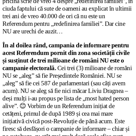
pricina scrie de vreo 4 despre „redefinirea familiei”, în
ciuda faptului că sute de oameni au explicat în ultimii
trei ani de vreo 40.000 de ori că nu este un
Referendum pentru „redefinirea familiei”. Dar cine
NU are urechi de auzit…
În al doilea rând, campania de informare pentru
acest Referendum pornit din zona societății civile
și susținut de trei milioane de români NU este o
campanie electorală.
Cei trei (3) milioane de români
NU se „aleg” să fie Președintele României. NU se
„aleg” să fie cei 587 de parlamentari (sau câți avem
acum). NU se aleg să fie nici măcar Liviu Dragnea –
deși mulți i-au propus pe lista de „most hated person
alive”. 😊 Vorbim de un Referendum inițiat de
cetățeni, primul de după 1989 și cea mai mare
inițiativă civică post-Revoluție de până acum. Este
firesc să desfășori o campanie de informare – chiar și