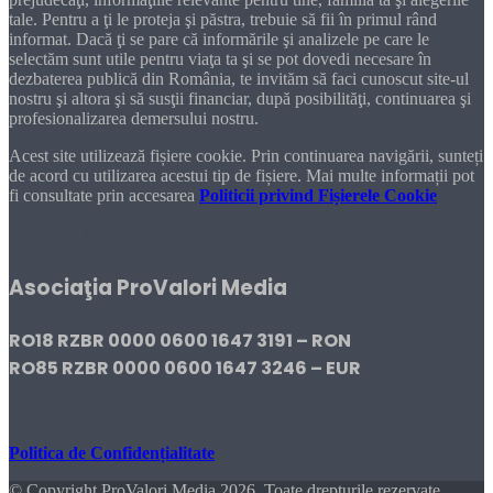
tale. Pentru a ţi le proteja şi păstra, trebuie să fii în primul rând
informat. Dacă ţi se pare că informările şi analizele pe care le
selectăm sunt utile pentru viaţa ta şi se pot dovedi necesare în
dezbaterea publică din România, te invităm să faci cunoscut site-ul
nostru şi altora şi să susţii financiar, după posibilităţi, continuarea şi
profesionalizarea demersului nostru.
Acest site utilizează fișiere cookie. Prin continuarea navigării, sunteți
de acord cu utilizarea acestui tip de fișiere. Mai multe informații pot
fi consultate prin accesarea
Politicii privind Fișierele Cookie
DONEAZĂ!
Asociaţia ProValori Media
RO18 RZBR 0000 0600 1647 3191 – RON
RO85 RZBR 0000 0600 1647 3246 – EUR
Politica de Confidențialitate
© Copyright ProValori Media 2026, Toate drepturile rezervate