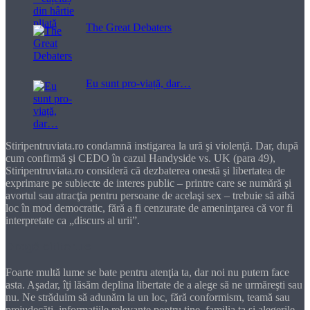
The Great Debaters
Eu sunt pro-viață, dar…
Stiripentruviata.ro condamnă instigarea la ură şi violenţă. Dar, după
cum confirmă şi CEDO în cazul Handyside vs. UK (para 49),
Stiripentruviata.ro consideră că dezbaterea onestă şi libertatea de
exprimare pe subiecte de interes public – printre care se numără şi
avortul sau atracţia pentru persoane de acelaşi sex – trebuie să aibă
loc în mod democratic, fără a fi cenzurate de ameninţarea că vor fi
interpretate ca „discurs al urii”.
Dragă cititorule
Foarte multă lume se bate pentru atenţia ta, dar noi nu putem face
asta. Aşadar, îţi lăsăm deplina libertate de a alege să ne urmăreşti sau
nu. Ne străduim să adunăm la un loc, fără conformism, teamă sau
prejudecăţi, informaţiile relevante pentru tine, familia ta şi alegerile