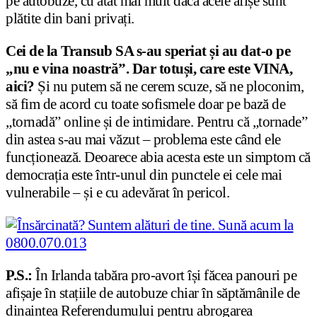
pe autobuze, cu atât mai mult dacă acele afișe sunt
plătite din bani privați.
Cei de la Transub SA s-au speriat și au dat-o pe
„nu e vina noastră”. Dar totuși, care este VINA,
aici?
Și nu putem să ne cerem scuze, să ne ploconim,
să fim de acord cu toate sofismele doar pe bază de
„tornadă” online și de intimidare. Pentru că „tornade”
din astea s-au mai văzut – problema este când ele
funcționează. Deoarece abia acesta este un simptom că
democrația este într-unul din punctele ei cele mai
vulnerabile – și e cu adevărat în pericol.
P.S.:
În Irlanda tabăra pro-avort își făcea panouri pe
afișaje în stațiile de autobuze chiar în săptămânile de
dinaintea Referendumului pentru abrogarea