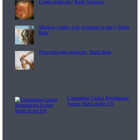
Copiii nenăscuți / Radu Voinescu
Murit-ai, copile, și tu (și lumea cu tine) / Radu
Buțu
Pruncului meu nenăscut / Radu Buțu
Melodii pentru viață
Comparing Casino Regulations
Across States in the US