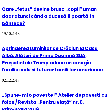
Oare „fetus” devine brusc „copil” uman
doar atunci când o ducesă îl poartă în
pântece?
19.10.2018
Aprinderea Luminilor de Crăciun la Casa
Albă: Alături de Prima Doamnă SUA,
Președintele Trump aduce un omagiu
familiei sale și tuturor familiilor americane
02.12.2017
„Spune-mi o poveste!” Atelier de povești cu
folos / Revista „Pentru viață” nr. 8,
Primăvara 2019