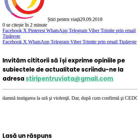
Știri pentru viață
29.09.2018
0
se citește în 2 minute
Facebook
X
Pinterest
WhatsApp
Telegram
Viber
Trimite prin email
Tipărește
Facebook
X
WhatsApp
Telegram
Viber
Trimite prin email
Tipărește
Invităm cititorii să își exprime opiniile pe
subiectele de actualitate scriindu-ne la
adresa
stiripentruviata@gmail.com
ea la ură şi violenţă. Dar, după cum confirmă şi CEDO în cazul Handyside
Lasă un răspuns