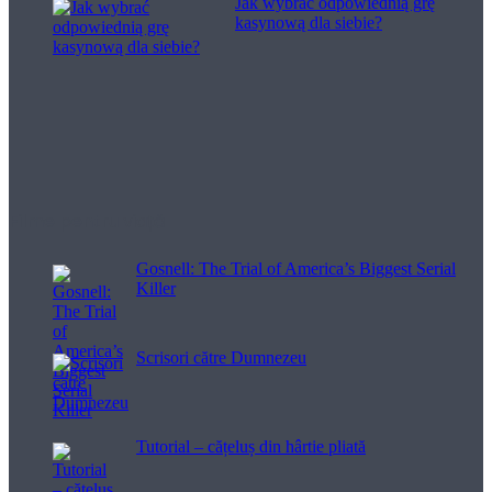
Jak wybrać odpowiednią grę
kasynową dla siebie?
Filme pentru viață
Gosnell: The Trial of America’s Biggest Serial
Killer
Scrisori către Dumnezeu
Tutorial – cățeluș din hârtie pliată