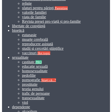
religie
sfaturi pentru părinţi
Parenting
valorile familiei
viaţa de familie
Revista presei pro-viață și pro-familie
libertate de conștiință
bioetică
eutanasie
moarte cerebrală
reproducere asistată
studii şi cercetări ştiinţifice
vaccinuri
Hot topic
sexualitate
castitate
PRO
educaţie sexuală
homosexualitate
pedofilie
pornografie
Știați că...?
prostitutie
teoria genului
trafic de persoane
transexualitate
viol
dependenţe
alcoolism