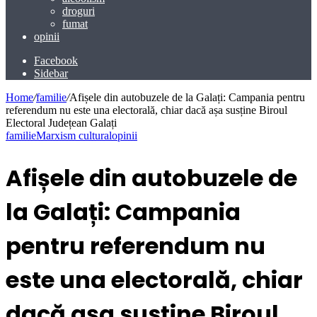
droguri
fumat
opinii
Facebook
Sidebar
Home
/
familie
/
Afișele din autobuzele de la Galați: Campania pentru
referendum nu este una electorală, chiar dacă așa susține Biroul
Electoral Județean Galați
familie
Marxism cultural
opinii
Afișele din autobuzele de
la Galați: Campania
pentru referendum nu
este una electorală, chiar
dacă așa susține Biroul