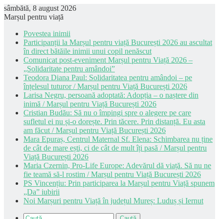
sâmbătă, 8 august 2026
Marșul pentru viață
Povestea inimii
Participanții la Marșul pentru viață București 2026 au ascultat
în direct bătăile inimii unui copil nenăscut
Comunicat post-eveniment Marșul pentru Viață 2026 –
„Solidaritate pentru amândoi”
Teodora Diana Paul: Solidaritatea pentru amândoi – pe
înțelesul tuturor / Marșul pentru Viață București 2026
Larisa Negru, persoană adoptată: Adopția – o naștere din
inimă / Marșul pentru Viață București 2026
Cristian Budău: Să nu o împingi spre o alegere pe care
sufletul ei nu și-o dorește. Prin tăcere. Prin distanță. Eu asta
am făcut / Marșul pentru Viață București 2026
Mara Epuraș, Centrul Maternal Sf. Elena: Schimbarea nu ține
de cât de mare ești, ci de cât de mult îți pasă / Marșul pentru
Viață București 2026
Maria Czernin, Pro-Life Europe: Adevărul dă viață. Să nu ne
fie teamă să-l rostim / Marșul pentru Viață București 2026
PS Vincențiu: Prin participarea la Marșul pentru Viață spunem
„Da” iubirii
Noi Marșuri pentru Viață în județul Mureș: Luduș și Iernut
Caută