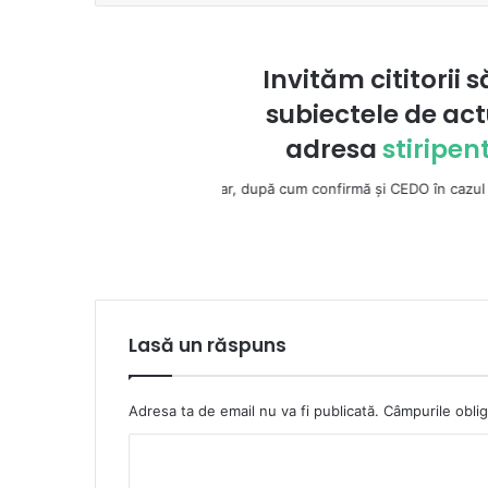
Invităm cititorii s
subiectele de act
adresa
stiripe
la ură şi violenţă. Dar, după cum confirmă şi CEDO în cazul Handyside vs.
Lasă un răspuns
Adresa ta de email nu va fi publicată.
Câmpurile oblig
C
o