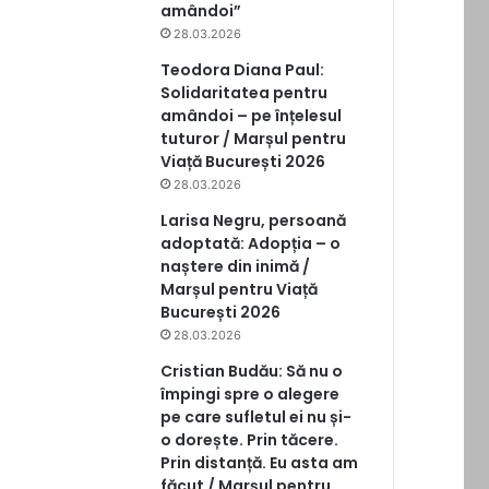
amândoi”
28.03.2026
Teodora Diana Paul:
Solidaritatea pentru
amândoi – pe înțelesul
tuturor / Marșul pentru
Viață București 2026
28.03.2026
Larisa Negru, persoană
adoptată: Adopția – o
naștere din inimă /
Marșul pentru Viață
București 2026
28.03.2026
Cristian Budău: Să nu o
împingi spre o alegere
pe care sufletul ei nu și-
o dorește. Prin tăcere.
Prin distanță. Eu asta am
făcut / Marșul pentru