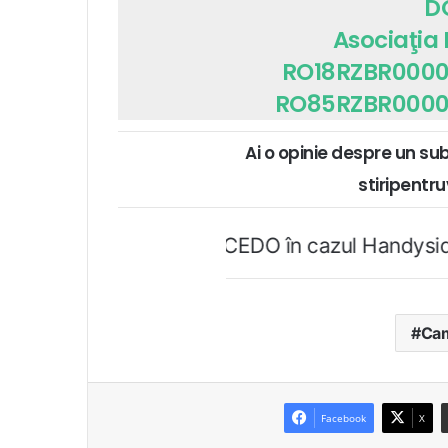
D
Asociaţia
RO18RZBR0000
RO85RZBR0000
Ai o opinie despre un su
stiripent
onfirmă şi CEDO în cazul Handyside vs. UK (para
Cam
Facebook
X