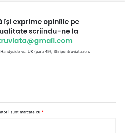
ă își exprime opiniile pe
ualitate scriindu-ne la
ntruviata@gmail.com
 UK (para 49), Stiripentruviata.ro consideră că dezbaterea onestă şi lib
atorii sunt marcate cu
*