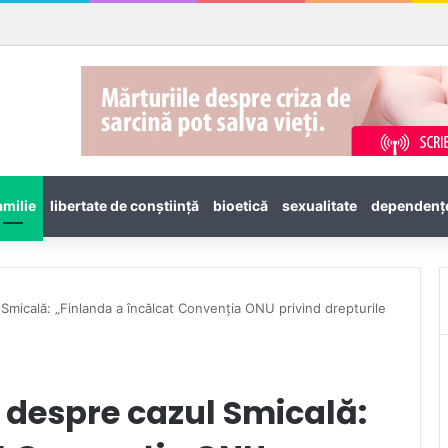
amilie
libertate de conștiință
bioetică
sexualitate
dependenţ
Smicală: „Finlanda a încălcat Convenția ONU privind drepturile
 despre cazul Smicală: