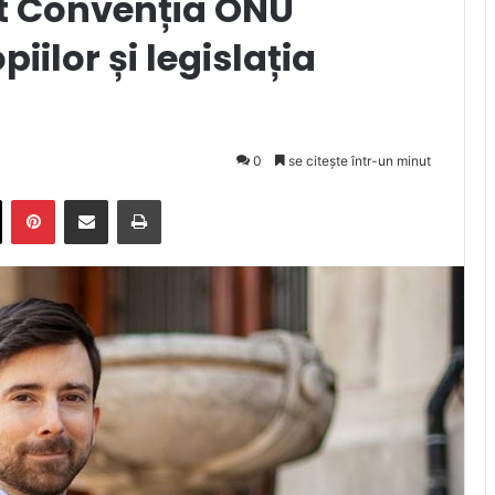
at Convenția ONU
piilor și legislația
0
se citește într-un minut
X
Pinterest
Trimite prin email
Tipărește