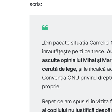
scris:
„Din păcate situația Cameliei S
înrăutățește pe zi ce trece.
Au
asculte opinia lui Mihai și Ma
cerută de lege
, și le încalcă 
Convenția ONU privind drepturil
proprie.
Repet ce am spus și în vizita 
al copilului nu justifică despăr