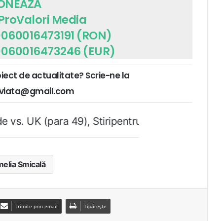
ONEAZĂ
 ProValori Media
060016473191 (RON)
060016473246 (EUR)
biect de actualitate? Scrie-ne la
ruviata@gmail.com
 49), Stiripentruviata.ro consideră că dezbatere
elia Smicală
Trimite prin email
Tipărește