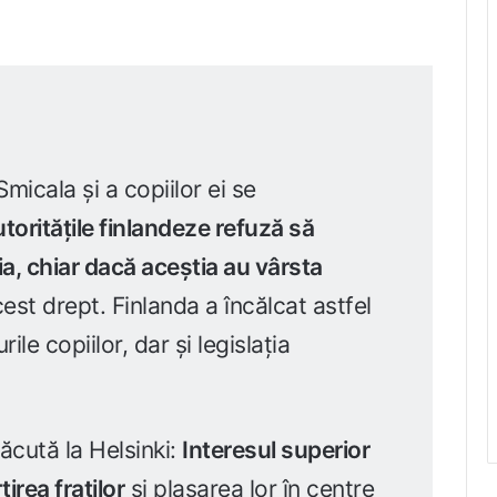
micala și a copiilor ei se
toritățile finlandeze refuză să
ria, chiar dacă aceștia au vârsta
acest drept. Finlanda a încălcat astfel
e copiilor, dar și legislația
făcută la Helsinki:
Interesul superior
țirea fraților
și plasarea lor în centre