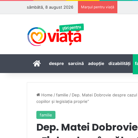
sâmbătă, 8 august 2026
Marșul pentru viață
Prima pagină
despre
sarcină
adopţie
dizabilităţi
f
Home
/
familie
/
Dep. Matei Dobrovie despre cazul 
copiilor și legislația proprie”
familie
Dep. Matei Dobrovie