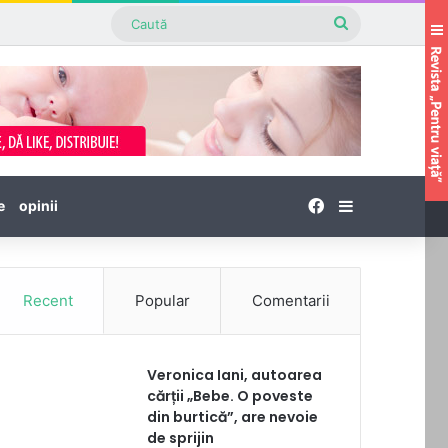
Caută
Facebook
Sidebar
e
opinii
Recent
Popular
Comentarii
Veronica Iani, autoarea
cărții „Bebe. O poveste
din burtică”, are nevoie
de sprijin