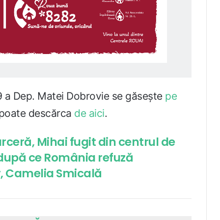
9 a Dep. Matei Dobrovie se găsește
pe
poate descărca
de aici
.
rceră, Mihai fugit din centrul de
, după ce România refuză
or, Camelia Smicală