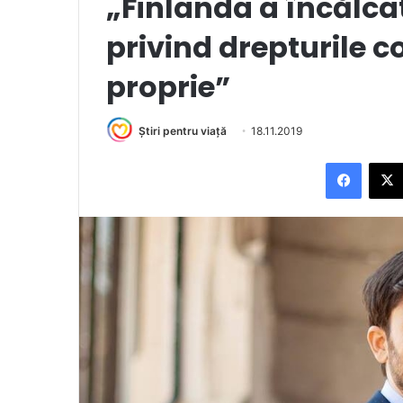
„Finlanda a încălc
privind drepturile co
proprie”
Știri pentru viață
18.11.2019
Facebook