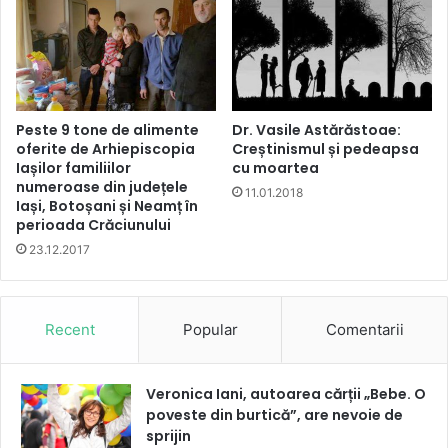
Peste 9 tone de alimente
Dr. Vasile Astărăstoae:
oferite de Arhiepiscopia
Creștinismul și pedeapsa
Iașilor familiilor
cu moartea
numeroase din județele
11.01.2018
Iași, Botoșani și Neamț în
perioada Crăciunului
23.12.2017
Recent
Popular
Comentarii
Veronica Iani, autoarea cărții „Bebe. O
poveste din burtică”, are nevoie de
sprijin