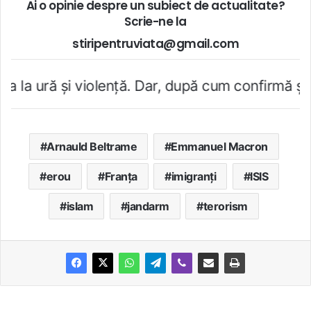
Ai o opinie despre un subiect de actualitate?
Scrie-ne la
stiripentruviata@gmail.com
 violenţă. Dar, după cum confirmă şi CEDO în caz
Arnauld Beltrame
Emmanuel Macron
erou
Franţa
imigranți
ISIS
islam
jandarm
terorism