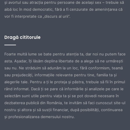
şi avortul sau atracţia pentru persoane de acelaşi sex – trebuie să
aibă loc în mod democratic, fără a fi cenzurate de ameninţarea că
vor fi interpretate ca „discurs al urii”.
Dragă cititorule
Foarte multă lume se bate pentru atenţia ta, dar noi nu putem face
asta. Aşadar, îţi lăsăm deplina libertate de a alege să ne urmăreşti
sau nu. Ne străduim să adunăm la un loc, fără conformism, teamă
sau prejudecăţi, informaţiile relevante pentru tine, familia ta şi
alegerile tale. Pentru a ţi le proteja şi păstra, trebuie să fii în primul
rând informat. Dacă ţi se pare că informările şi analizele pe care le
selectăm sunt utile pentru viaţa ta şi se pot dovedi necesare în
dezbaterea publică din România, te invităm să faci cunoscut site-ul
nostru şi altora şi să susţii financiar, după posibilităţi, continuarea
şi profesionalizarea demersului nostru.