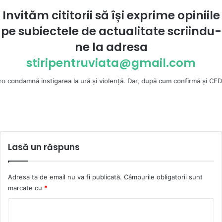
Invităm cititorii să își exprime opiniile
pe subiectele de actualitate scriindu-
ne la
adresa
stiripentruviata@gmail.com
 instigarea la ură şi violenţă. Dar, după cum confirmă şi CEDO în cazul H
Lasă un răspuns
Adresa ta de email nu va fi publicată.
Câmpurile obligatorii sunt
marcate cu
*
C
o