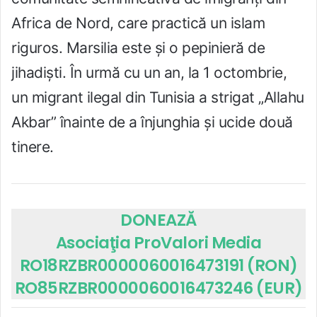
Africa de Nord, care practică un islam
riguros. Marsilia este și o pepinieră de
jihadiști. În urmă cu un an, la 1 octombrie,
un migrant ilegal din Tunisia a strigat „Allahu
Akbar” înainte de a înjunghia și ucide două
tinere.
DONEAZĂ
Asociaţia ProValori Media
RO18RZBR0000060016473191 (RON)
RO85RZBR0000060016473246 (EUR)