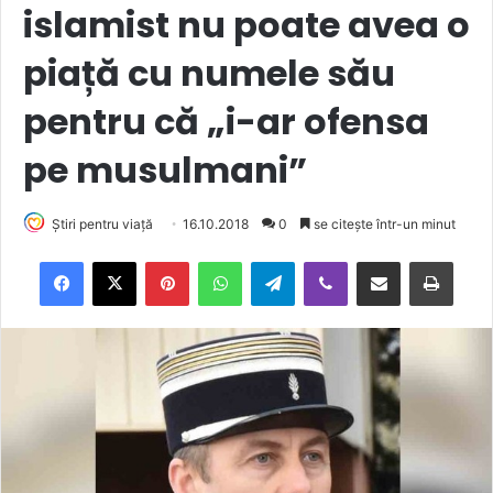
islamist nu poate avea o
piață cu numele său
pentru că „i-ar ofensa
pe musulmani”
Știri pentru viață
16.10.2018
0
se citește într-un minut
Facebook
X
Pinterest
WhatsApp
Telegram
Viber
Trimite prin email
Tipărește