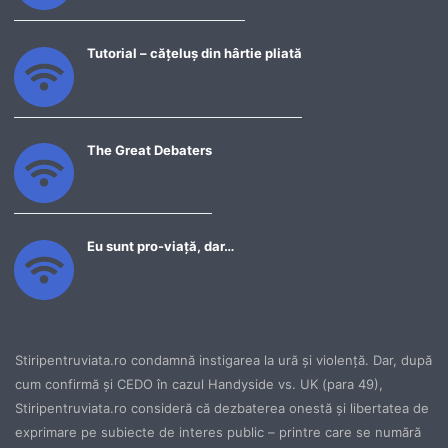
Tutorial – cățeluș din hârtie pliată
The Great Debaters
Eu sunt pro-viață, dar…
Stiripentruviata.ro condamnă instigarea la ură şi violenţă. Dar, după
cum confirmă şi CEDO în cazul Handyside vs. UK (para 49),
Stiripentruviata.ro consideră că dezbaterea onestă şi libertatea de
exprimare pe subiecte de interes public – printre care se numără