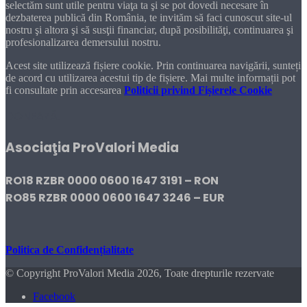
selectăm sunt utile pentru viaţa ta şi se pot dovedi necesare în
dezbaterea publică din România, te invităm să faci cunoscut site-ul
nostru şi altora şi să susţii financiar, după posibilităţi, continuarea şi
profesionalizarea demersului nostru.
Acest site utilizează fișiere cookie. Prin continuarea navigării, sunteți
de acord cu utilizarea acestui tip de fișiere. Mai multe informații pot
fi consultate prin accesarea
Politicii privind Fișierele Cookie
DONEAZĂ!
Asociaţia ProValori Media
RO18 RZBR 0000 0600 1647 3191 – RON
RO85 RZBR 0000 0600 1647 3246 – EUR
Politica de Confidențialitate
© Copyright ProValori Media 2026, Toate drepturile rezervate
Facebook