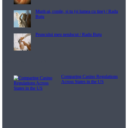
Murit-ai, copile, și tu (și lumea cu tine) / Radu
Buțu
Pruncului meu nenăscut / Radu Buțu
Melodii pentru viață
Comparing Casino Regulations
Across States in the US