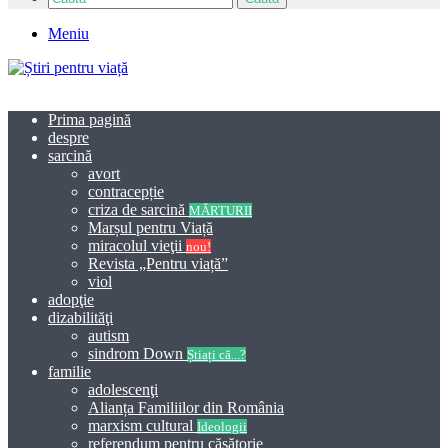
Meniu
Prima pagină
despre
sarcină
avort
contracepție
criza de sarcină
MĂRTURII
Marșul pentru Viață
miracolul vieţii
nou!
Revista „Pentru viață”
viol
adopţie
dizabilităţi
autism
sindrom Down
Știați că...?
familie
adolescenţi
Alianța Familiilor din România
marxism cultural
Ideologii
referendum pentru căsătorie