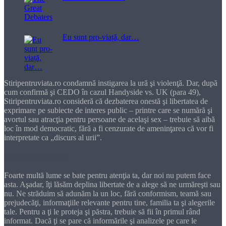
Eu sunt pro-viață, dar…
Stiripentruviata.ro condamnă instigarea la ură şi violenţă. Dar, după
cum confirmă şi CEDO în cazul Handyside vs. UK (para 49),
Stiripentruviata.ro consideră că dezbaterea onestă şi libertatea de
exprimare pe subiecte de interes public – printre care se numără şi
avortul sau atracţia pentru persoane de acelaşi sex – trebuie să aibă
loc în mod democratic, fără a fi cenzurate de ameninţarea că vor fi
interpretate ca „discurs al urii”.
Dragă cititorule
Foarte multă lume se bate pentru atenţia ta, dar noi nu putem face
asta. Aşadar, îţi lăsăm deplina libertate de a alege să ne urmăreşti sau
nu. Ne străduim să adunăm la un loc, fără conformism, teamă sau
prejudecăţi, informaţiile relevante pentru tine, familia ta şi alegerile
tale. Pentru a ţi le proteja şi păstra, trebuie să fii în primul rând
informat. Dacă ţi se pare că informările şi analizele pe care le