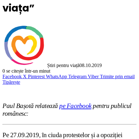
viața”
Știri pentru viață
08.10.2019
0
se citește într-un minut
Facebook
X
Pinterest
WhatsApp
Telegram
Viber
Trimite prin email
Tipărește
Paul Bașotă relatează
pe Facebook
pentru publicul
românesc:
Pe 27.09.2019, în ciuda protestelor și a opoziției