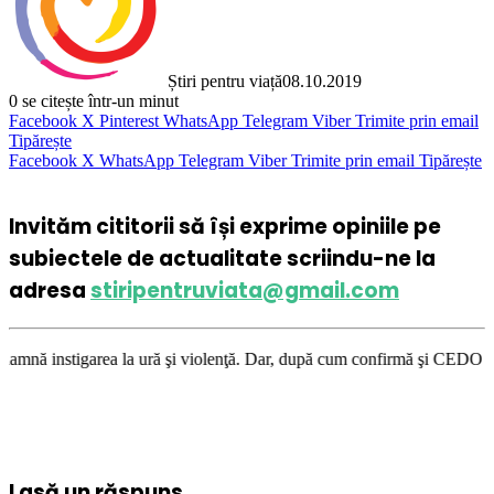
Știri pentru viață
08.10.2019
0
se citește într-un minut
Facebook
X
Pinterest
WhatsApp
Telegram
Viber
Trimite prin email
Tipărește
Facebook
X
WhatsApp
Telegram
Viber
Trimite prin email
Tipărește
Invităm cititorii să își exprime opiniile pe
subiectele de actualitate scriindu-ne la
adresa
stiripentruviata@gmail.com
ea la ură şi violenţă. Dar, după cum confirmă şi CEDO în cazul Handyside
Lasă un răspuns