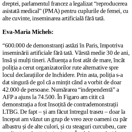
dreptei, parlamentul francez a legalizat “reproducerea
asistată medical” (PMA) pentru cuplurile de femei, cu
alte cuvinte, inseminarea artificială fără tată.
Eva-Maria Michels:
“600.000 de demonstranți astăzi în Paris, împotriva
inseminării artificiale fără tată. Vârstă medie 30 de ani,
însă și mulți tineri. Afluența a fost atât de mare, încât
poliția a cerut organizatorilor rute alternative spre
locul declarațiilor de închidere. Prin asta, poliția s-a
dat singură de gol că a mințit când a vorbit de doar
42.000 de persoane. Numărarea “independentă” a
AFP a ajuns la 74.500. În Figaro am citit că
demonstrația a fost însoțită de contrademonstrații
LTBG. De fapt – și am făcut întregul traseu – doar la
început am văzut un grup de vreo zece oameni cu păr
albastru și de alte culori, și cu steaguri curcubeu, care