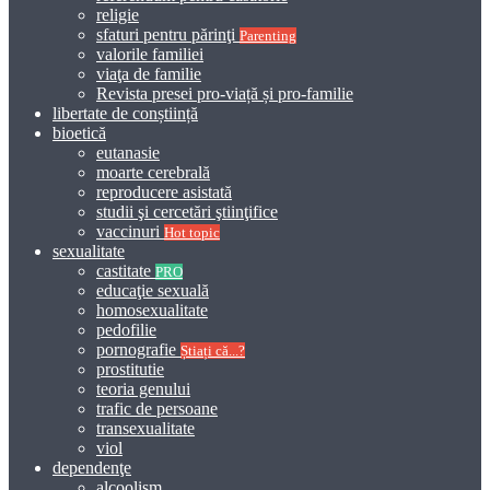
religie
sfaturi pentru părinţi
Parenting
valorile familiei
viaţa de familie
Revista presei pro-viață și pro-familie
libertate de conștiință
bioetică
eutanasie
moarte cerebrală
reproducere asistată
studii şi cercetări ştiinţifice
vaccinuri
Hot topic
sexualitate
castitate
PRO
educaţie sexuală
homosexualitate
pedofilie
pornografie
Știați că...?
prostitutie
teoria genului
trafic de persoane
transexualitate
viol
dependenţe
alcoolism