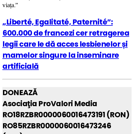
viața.”
„Liberté, Egalitaté, Paternité”:
600.000 de francezi cer retragerea
legii care le dă acces lesbienelor și
mamelor singure la inseminare
artificială
DONEAZĂ
Asociaţia ProValori Media
RO18RZBR0000060016473191 (RON)
RO85RZBR0000060016473246