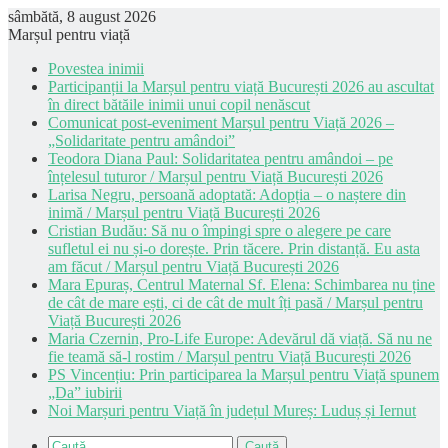
sâmbătă, 8 august 2026
Marșul pentru viață
Povestea inimii
Participanții la Marșul pentru viață București 2026 au ascultat
în direct bătăile inimii unui copil nenăscut
Comunicat post-eveniment Marșul pentru Viață 2026 –
„Solidaritate pentru amândoi”
Teodora Diana Paul: Solidaritatea pentru amândoi – pe
înțelesul tuturor / Marșul pentru Viață București 2026
Larisa Negru, persoană adoptată: Adopția – o naștere din
inimă / Marșul pentru Viață București 2026
Cristian Budău: Să nu o împingi spre o alegere pe care
sufletul ei nu și-o dorește. Prin tăcere. Prin distanță. Eu asta
am făcut / Marșul pentru Viață București 2026
Mara Epuraș, Centrul Maternal Sf. Elena: Schimbarea nu ține
de cât de mare ești, ci de cât de mult îți pasă / Marșul pentru
Viață București 2026
Maria Czernin, Pro-Life Europe: Adevărul dă viață. Să nu ne
fie teamă să-l rostim / Marșul pentru Viață București 2026
PS Vincențiu: Prin participarea la Marșul pentru Viață spunem
„Da” iubirii
Noi Marșuri pentru Viață în județul Mureș: Luduș și Iernut
Caută