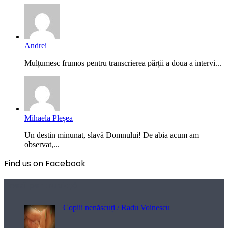
Andrei
Mulțumesc frumos pentru transcrierea părții a doua a intervi...
Mihaela Pleșea
Un destin minunat, slavă Domnului! De abia acum am
observat,...
Find us on Facebook
Poezii pentru viață
Copiii nenăscuți / Radu Voinescu