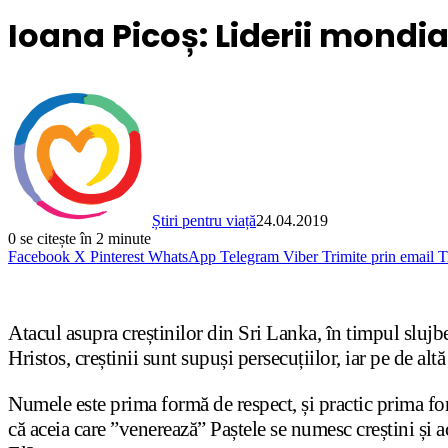
Ioana Picoș: Liderii mondia
Știri pentru viață
24.04.2019
0
se citește în 2 minute
Facebook
X
Pinterest
WhatsApp
Telegram
Viber
Trimite prin email
T
Atacul asupra creștinilor din Sri Lanka, în timpul slujb
Hristos, creștinii sunt supuși persecuțiilor, iar pe de alt
Numele este prima formă de respect, și practic prima f
că aceia care ”venerează” Paștele se numesc creștini și a