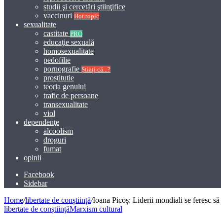
studii şi cercetări ştiinţifice
vaccinuri
Hot topic
sexualitate
castitate
PRO
educaţie sexuală
homosexualitate
pedofilie
pornografie
Știați că...?
prostitutie
teoria genului
trafic de persoane
transexualitate
viol
dependenţe
alcoolism
droguri
fumat
opinii
Facebook
Sidebar
Home
/
libertate de conștiință
/
Ioana Picoș: Liderii mondiali se feresc să
libertate de conștiință
Marxism cultural