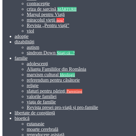
contracepție
criza de sarcină
MĂRTURII
Marșul pentru Viață
miracolul vieţii
nou!
Revista „Pentru viață”
viol
adopţie
dizabilităţi
autism
sindrom Down
Știați că...?
familie
adolescenţi
Alianța Familiilor din România
marxism cultural
Ideologii
referendum pentru căsătorie
religie
sfaturi pentru părinţi
Parenting
valorile familiei
viaţa de familie
Revista presei pro-viață și pro-familie
libertate de conștiință
bioetică
eutanasie
moarte cerebrală
reproducere asistată