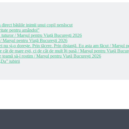
 direct bătăile inimii unui copil nenăscut
itate pentru amândoi”
 tuturor / Marșul pentru Viață București 2026
 / Marșul pentru Viață București 2026
i nu și-o dorește. Prin tăcere. Prin distanță. Eu asta am făcut / Marșul
cât de mare ești, ci de cât de mult îți pasă / Marșul pentru Viață Bucur
e teamă să-l rostim / Marșul pentru Viață București 2026
Da” iubirii