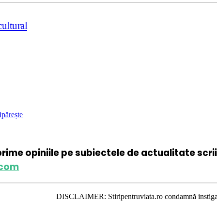
ultural
ipărește
xprime opiniile pe subiectele de actualitate scr
.com
DISCLAIMER: Stiripentruviata.ro condamnă instigarea la ură şi vi