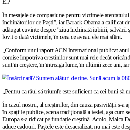
El?
În mesajele de compasiune pentru victimele atentatului d
închinătorilor de Paști”, iar Barack Obama a calificat dr
adăugat cuvinte despre ”ziua închinată iubirii, salvării
lovit o dată victimele, în ceea ce aveau ele mai sfânt.
„Conform unui raport ACN International publicat anul tr
comise împotriva creștinilor sunt mai rele decât oricând 
sunt în creștere, în întreaga lume, în ultimii zece ani, i
„Pentru ca răul să triumfe este suficient ca cei buni să
În cazul nostru, al creștinilor, din cauza pasivității s-
în spațiile publice, scena tradițională a ieslei, așa cum
Europa s-a ridicat pe fundație creștină. Acolo, Maica Dom
aduce cadouri. Paștele este desacralizat, nu mai este des