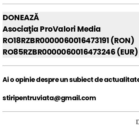
DONEAZĂ
Asociaţia ProValori Media
RO18RZBR0000060016473191 (RON)
RO85RZBR0000060016473246 (EUR)
Ai o opinie despre un subiect de actualitat
stiripentruviata@gmail.com
DISCLAIMER: 