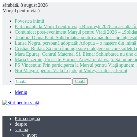
sâmbătă, 8 august 2026
Marșul pentru viață
Povestea inimii
Participanții la Marșul pentru viață București 2026 au ascultat în
Comunicat post-eveniment Marșul pentru Viață 2026 – „Solidar
Teodora Diana Paul: Solidaritatea pentru amândoi – pe înțelesul
Larisa Negru, persoană adoptată: Adopția – o naștere din inimă
Cristian Budău: Să nu o împingi spre o alegere pe care sufletul e
Mara Epuraș, Centrul Maternal Sf. Elena: Schimbarea nu ține de 
Maria Czernin, Pro-Life Europe: Adevărul dă viață. Să nu ne fi
PS Vincențiu: Prin participarea la Marșul pentru Viață spunem „
Noi Marșuri pentru Viață în județul Mureș: Luduș și Iernut
Caută
Meniu
Prima pagină
despre
sarcină
avort