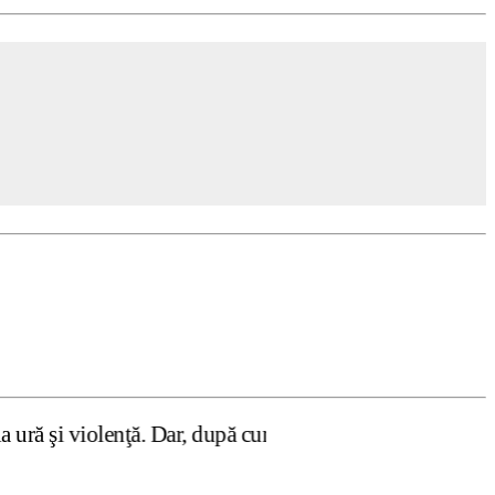
ă. Dar, după cum confirmă şi CEDO în cazul Handyside vs. 