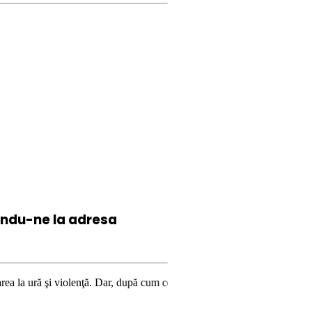
iindu-ne la
adresa
olenţă. Dar, după cum confirmă şi CEDO în cazul Handyside vs. UK (para 4