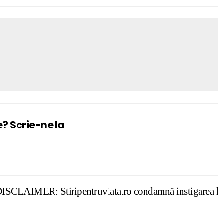
e? Scrie-ne la
Stiripentruviata.ro condamnă instigarea la ură şi violenţ