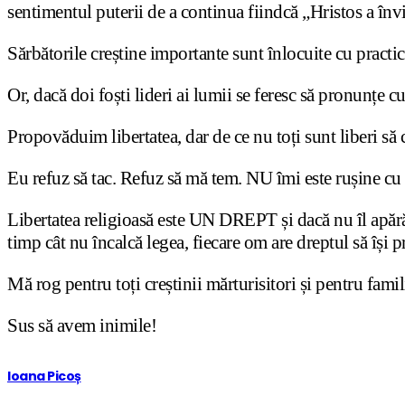
sentimentul puterii de a continua fiindcă „Hristos a învi
Sărbătorile creștine importante sunt înlocuite cu practici
Or, dacă doi foști lideri ai lumii se feresc să pronunțe 
Propovăduim libertatea, dar de ce nu toți sunt liberi să 
Eu refuz să tac. Refuz să mă tem. NU îmi este rușine cu
Libertatea religioasă este UN DREPT și dacă nu îl apărăm
timp cât nu încalcă legea, fiecare om are dreptul să își pr
Mă rog pentru toți creștinii mărturisitori și pentru famil
Sus să avem inimile!
Ioana Picoș