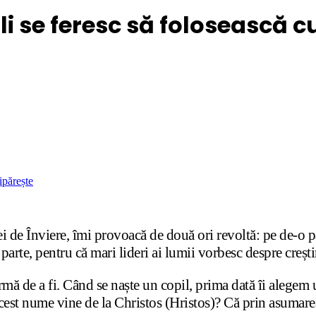
li se feresc să folosească c
ipărește
ei de Înviere, îmi provoacă de două ori revoltă: pe de-o pa
ă parte, pentru că mari lideri ai lumii vorbesc despre crești
ormă de a fi. Când se naște un copil, prima dată îi ale
cest nume vine de la Christos (Hristos)? Că prin asumarea 