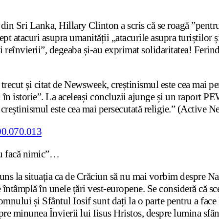
in Sri Lanka, Hillary Clinton a scris că se roagă ”pentru 
ept atacuri asupra umanității „atacurile asupra turiștilor
 și reînvierii”, degeaba și-au exprimat solidaritatea! Fer
ecut și citat de Newsweek, creștinismul este cea mai pers
în istorie”. La aceleași concluzii ajunge și un raport PEW 
ar creștinismul este cea mai persecutată religie.” (Active 
 nu facă nimic”…
a ajuns la situația ca de Crăciun să nu mai vorbim despre 
 se întâmplă în unele țări vest-europene. Se consideră că s
nului și Sfântul Iosif sunt dați la o parte pentru a face l
pre minunea Învierii lui Iisus Hristos, despre lumina sfânt