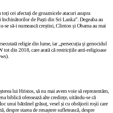
toți cei afectați de groaznicele atacuri asupra
 și închinătorilor de Paști din Sri Lanka”. Degeaba au
indu-se să-i numească creștini, Clinton și Obama au mai
ecutată religie din lume, iar „persecuția și genocidul
tot din 2018, care arată că restricțiile anti-religioase
News).
Nașterea lui Hristos, să nu mai avem voie să reprezentăm,
cena biblică ofensează alte credințe, uitându-se că
oc unui bătrânel grăsuț, vesel și cu obrăjorii roșii care
ă, despre starea de renaștere sufletească, despre