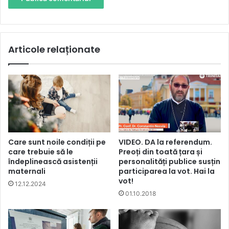
Articole relaționate
Care sunt noile condiții pe
VIDEO. DA la referendum.
care trebuie să le
Preoți din toată țara și
îndeplinească asistenții
personalități publice susțin
maternali
participarea la vot. Hai la
vot!
12.12.2024
01.10.2018