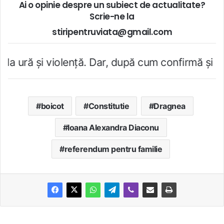
Ai o opinie despre un subiect de actualitate?
Scrie-ne la
stiripentruviata@gmail.com
violenţă. Dar, după cum confirmă şi CEDO în cazu
boicot
Constitutie
Dragnea
Ioana Alexandra Diaconu
referendum pentru familie