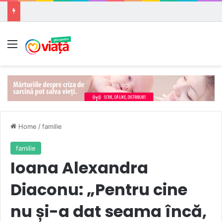
Meniu
Home
/
familie
familie
Ioana Alexandra
Diaconu: „Pentru cine
nu și-a dat seama încă,