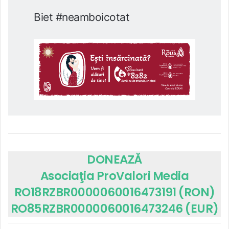
Biet #neamboicotat
DONEAZĂ
Asociaţia ProValori Media
RO18RZBR0000060016473191 (RON)
RO85RZBR0000060016473246 (EUR)