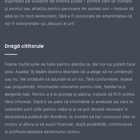
exprimare pe subiecte de interes public – printre care se numără
şi avortul sau atracţia pentru persoane de acelaşi sex – trebuie să
aibă loc în mod democratic, fără a fi cenzurate de ameninţarea că
vor fi interpretate ca „discurs al urii”.
Dragă cititorule
Foarte multă lume se bate pentru atenţia ta, dar noi nu putem face
asta. Aşadar, îţi lăsăm deplina libertate de a alege să ne urmăreşti
sau nu. Ne străduim să adunăm la un loc, fără conformism, teamă
sau prejudecăţi, informaţiile relevante pentru tine, familia ta şi
alegerile tale. Pentru a ţi le proteja şi păstra, trebuie să fii în primul
rând informat. Dacă ţi se pare că informările şi analizele pe care le
selectăm sunt utile pentru viaţa ta şi se pot dovedi necesare în
dezbaterea publică din România, te invităm să faci cunoscut site-ul
nostru şi altora şi să susţii financiar, după posibilităţi, continuarea
şi profesionalizarea demersului nostru.