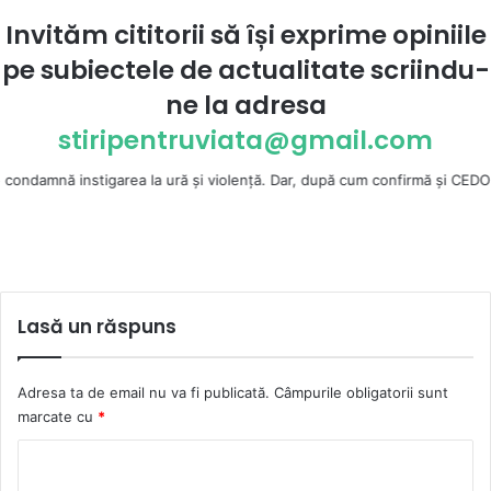
Invităm cititorii să își exprime opiniile
pe subiectele de actualitate scriindu-
ne la
adresa
stiripentruviata@gmail.com
instigarea la ură şi violenţă. Dar, după cum confirmă şi CEDO în cazul Ha
Lasă un răspuns
Adresa ta de email nu va fi publicată.
Câmpurile obligatorii sunt
marcate cu
*
C
o