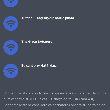
Tutorial – cățeluș din hârtie pliată
The Great Debaters
Eu sunt pro-viață, dar…
Stiripentruviata.ro condamnă instigarea la ură şi violenţă. Dar, după
cum confirmă şi CEDO în cazul Handyside vs. UK (para 49),
Stiripentruviata.ro consideră că dezbaterea onestă şi libertatea de