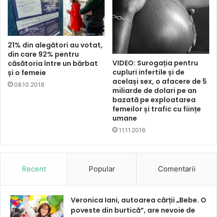
21% din alegători au votat,
din care 92% pentru
VIDEO: Surogația pentru
căsătoria între un bărbat
cupluri infertile și de
și o femeie
același sex, o afacere de 5
08.10.2018
miliarde de dolari pe an
bazată pe exploatarea
femeilor și trafic cu ființe
umane
11.11.2016
Recent
Popular
Comentarii
Veronica Iani, autoarea cărții „Bebe. O
poveste din burtică”, are nevoie de