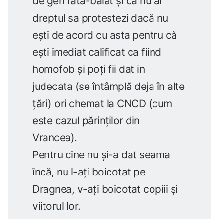
de gen fată-băiat și că nu ai
dreptul sa protestezi dacă nu
ești de acord cu asta pentru că
ești imediat calificat ca fiind
homofob și poți fii dat in
judecata (se întâmplă deja în alte
țări) ori chemat la CNCD (cum
este cazul părinților din
Vrancea).
Pentru cine nu și-a dat seama
încă, nu l-ați boicotat pe
Dragnea, v-ați boicotat copiii și
viitorul lor.