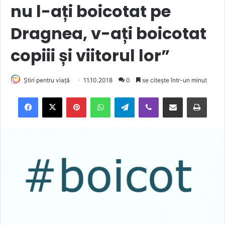
nu l-ați boicotat pe
Dragnea, v-ați boicotat
copiii și viitorul lor”
Știri pentru viață
11.10.2018
0
se citește într-un minut
Facebook
X
Pinterest
WhatsApp
Telegram
Viber
Trimite prin email
Tipărește