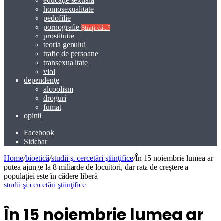
educaţie sexuală
homosexualitate
pedofilie
pornografie
Știați că...?
prostitutie
teoria genului
trafic de persoane
transexualitate
viol
dependenţe
alcoolism
droguri
fumat
opinii
Facebook
Sidebar
Home
/
bioetică
/
studii şi cercetări ştiinţifice
/
În 15 noiembrie lumea ar
putea ajunge la 8 miliarde de locuitori, dar rata de creștere a
populației este în cădere liberă
studii şi cercetări ştiinţifice
În 15 noiembrie lumea ar