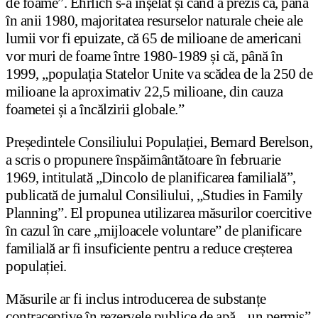
de foame”. Ehrlich s-a înșelat și când a prezis că, până
în anii 1980, majoritatea resurselor naturale cheie ale
lumii vor fi epuizate, că 65 de milioane de americani
vor muri de foame între 1980-1989 și că, până în
1999, „populația Statelor Unite va scădea de la 250 de
milioane la aproximativ 22,5 milioane, din cauza
foametei și a încălzirii globale.”
Președintele Consiliului Populației, Bernard Berelson,
a scris o propunere înspăimântătoare în februarie
1969, intitulată „Dincolo de planificarea familială”,
publicată de jurnalul Consiliului, „Studies in Family
Planning”. El propunea utilizarea măsurilor coercitive
în cazul în care „mijloacele voluntare” de planificare
familială ar fi insuficiente pentru a reduce creșterea
populației.
Măsurile ar fi inclus introducerea de substanțe
contraceptive în rezervele publice de apă, „un permis”