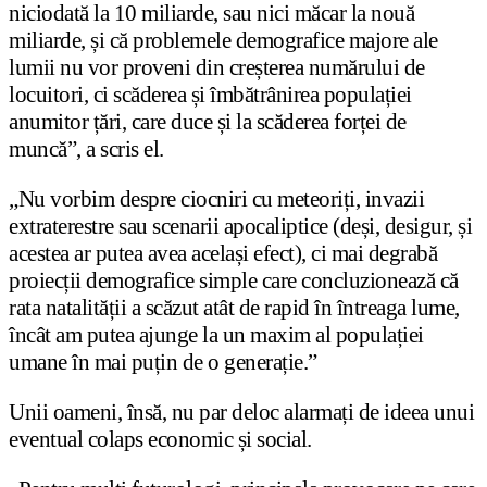
niciodată la 10 miliarde, sau nici măcar la nouă
miliarde, și că problemele demografice majore ale
lumii nu vor proveni din creșterea numărului de
locuitori, ci scăderea și îmbătrânirea populației
anumitor țări, care duce și la scăderea forței de
muncă”, a scris el.
„Nu vorbim despre ciocniri cu meteoriți, invazii
extraterestre sau scenarii apocaliptice (deși, desigur, și
acestea ar putea avea același efect), ci mai degrabă
proiecții demografice simple care concluzionează că
rata natalității a scăzut atât de rapid în întreaga lume,
încât am putea ajunge la un maxim al populației
umane în mai puțin de o generație.”
Unii oameni, însă, nu par deloc alarmați de ideea unui
eventual colaps economic și social.