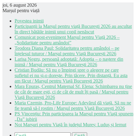
joi, 6 august 2026
Marșul pentru viață
Povestea inimii
Participanții la Marșul pentru viață București 2026 au ascultat
în direct bătăile inimii unui copil nenăscut
Comunicat post-eveniment Marșul pentru Viață 2026 –
„Solidaritate pentru amândoi”
Teodora Diana Paul: Solidaritatea pentru amândoi – pe
înțelesul tuturor / Marșul pentru Viață București 2026
Larisa Negru, persoană adoptată: Adopția – o naștere din
inimă / Marșul pentru Viață București 2026
Cristian Budău: Să nu o împingi spre o alegere pe care
sufletul ei nu și-o dorește. Prin tăcere. Prin distanță. Eu asta
am făcut / Marșul pentru Viață București 2026
Mara Epuraș, Centrul Maternal Sf. Elena: Schimbarea nu ține
de cât de mare ești, ci de cât de mult îți pasă / Marșul pentru
Viață București 2026
Maria Czernin, Pro-Life Europe: Adevărul dă viață. Să nu ne
fie teamă să-l rostim / Marșul pentru Viață București 2026
PS Vincențiu: Prin participarea la Marșul pentru Viață spunem
„Da” iubirii
Noi Marșuri pentru Viață în județul Mureș: Luduș și Iernut
Caută