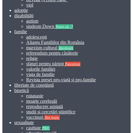
viol
adopţie
dizabilităţi
autism
sindrom Down
Știați că...?
familie
adolescenţi
Alianța Familiilor din România
marxism cultural
Ideologii
referendum pentru căsătorie
religie
sfaturi pentru părinţi
Parenting
valorile familiei
viaţa de familie
Revista presei pro-viață și pro-familie
libertate de conștiință
bioetică
eutanasie
moarte cerebrală
reproducere asistată
studii şi cercetări ştiinţifice
vaccinuri
Hot topic
sexualitate
castitate
PRO