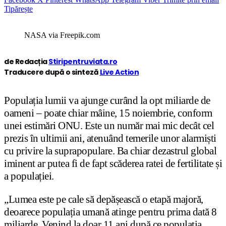
Tipărește
NASA via Freepik.com
de Redacția
Stiripentruviata.ro
Traducere după o sinteză
Live Action
Populația lumii va ajunge curând la opt miliarde de
oameni – poate chiar mâine, 15 noiembrie, conform
unei estimări ONU. Este un număr mai mic decât cel
prezis în ultimii ani, atenuând temerile unor alarmiști
cu privire la suprapopulare. Ba chiar dezastrul global
iminent ar putea fi de fapt scăderea ratei de fertilitate și
a populației.
„Lumea este pe cale să depășească o etapă majoră,
deoarece populația umană atinge pentru prima dată 8
miliarde. Venind la doar 11 ani după ce populația