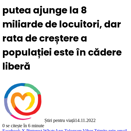
putea ajunge la 8
miliarde de locuitori, dar
rata de creștere a
populației este în cădere
liberă
Știri pentru viață
14.11.2022
0
se citește în 6 minute
Facebook
X
Pinterest
WhatsApp
Telegram
Viber
Trimite prin email