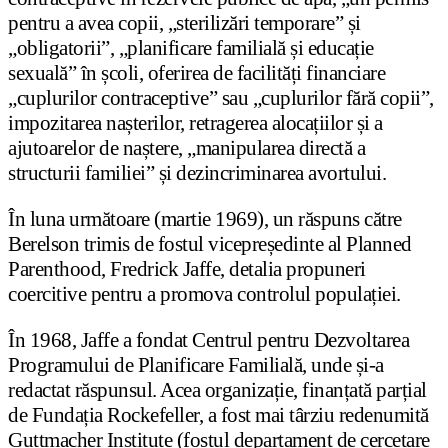
pentru a avea copii, „sterilizări temporare” și
„obligatorii”, „planificare familială și educație
sexuală” în școli, oferirea de facilități financiare
„cuplurilor contraceptive” sau „cuplurilor fără copii”,
impozitarea nașterilor, retragerea alocațiilor și a
ajutoarelor de naștere, „manipularea directă a
structurii familiei” și dezincriminarea avortului.
În luna următoare (martie 1969), un răspuns către
Berelson trimis de fostul vicepreședinte al Planned
Parenthood, Fredrick Jaffe, detalia propuneri
coercitive pentru a promova controlul populației.
În 1968, Jaffe a fondat Centrul pentru Dezvoltarea
Programului de Planificare Familială, unde și-a
redactat răspunsul. Acea organizație, finanțată parțial
de Fundația Rockefeller, a fost mai târziu redenumită
Guttmacher Institute (fostul departament de cercetare