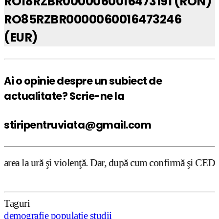
RO18RZBR0000060016473191 (RON)
RO85RZBR0000060016473246
(EUR)
Ai o opinie despre un subiect de
actualitate? Scrie-ne la
stiripentruviata@gmail.com
iolenţă. Dar, după cum confirmă şi CEDO în cazul Handysid
Taguri
demografie
populație
studii