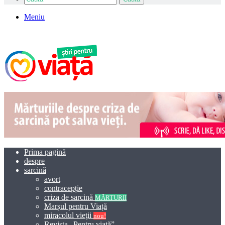
Meniu
Prima pagină
despre
sarcină
avort
contracepție
criza de sarcină
MĂRTURII
Marșul pentru Viață
miracolul vieţii
nou!
Revista „Pentru viață”