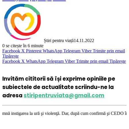
Știri pentru viață
14.11.2022
0
se citește în 6 minute
Facebook
X
Pinterest
WhatsApp
Telegram
Viber
Trimite prin email
Tipărește
Facebook
X
WhatsApp
Telegram
Viber
Trimite prin email
Tipărește
Invităm cititorii să își exprime opiniile pe
subiectele de actualitate scriindu-ne la
adresa
stiripentruviata@gmail.com
la ură şi violenţă. Dar, după cum confirmă şi CEDO în cazul Handyside vs