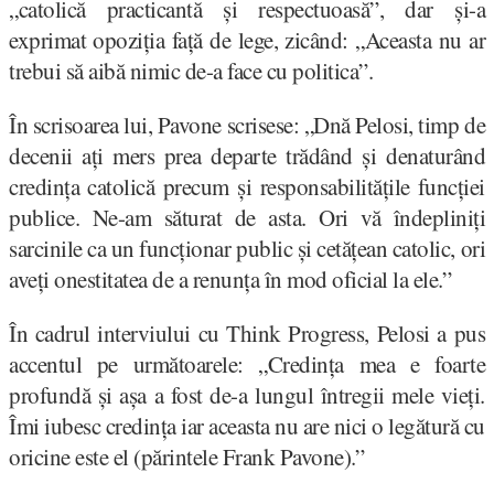
„catolică practicantă și respectuoasă”, dar și-a
exprimat opoziția față de lege, zicând: „Aceasta nu ar
trebui să aibă nimic de-a face cu politica”.
În scrisoarea lui, Pavone scrisese: „Dnă Pelosi, timp de
decenii ați mers prea departe trădând și denaturând
credința catolică precum și responsabilitățile funcției
publice. Ne-am săturat de asta. Ori vă îndepliniți
sarcinile ca un funcționar public și cetățean catolic, ori
aveți onestitatea de a renunța în mod oficial la ele.”
În cadrul interviului cu Think Progress, Pelosi a pus
accentul pe următoarele: „Credința mea e foarte
profundă și așa a fost de-a lungul întregii mele vieți.
Îmi iubesc credința iar aceasta nu are nici o legătură cu
oricine este el (părintele Frank Pavone).”