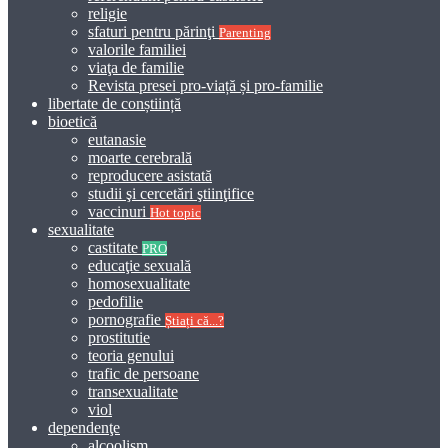
religie
sfaturi pentru părinţi
Parenting
valorile familiei
viaţa de familie
Revista presei pro-viață și pro-familie
libertate de conștiință
bioetică
eutanasie
moarte cerebrală
reproducere asistată
studii şi cercetări ştiinţifice
vaccinuri
Hot topic
sexualitate
castitate
PRO
educaţie sexuală
homosexualitate
pedofilie
pornografie
Știați că...?
prostitutie
teoria genului
trafic de persoane
transexualitate
viol
dependenţe
alcoolism