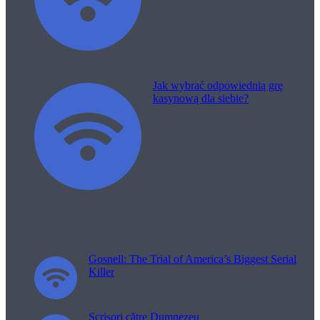
Jak wybrać odpowiednią grę
kasynową dla siebie?
Filme pentru viață
Gosnell: The Trial of America’s Biggest Serial
Killer
Scrisori către Dumnezeu