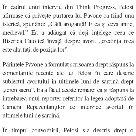
În cadrul unui interviu din Think Progress, Pelosi
afirmase că privește purtarea lui Pavone ca fiind una
isterică, spunând: „Câtă aroganță! E ca și ceva antic,
medieval.” Ea a adăugat că deși înțelege ceea ce
Biserica Catolică învață despre avort, „credința mea
este alta față de poziția lor”.
Părintele Pavone a formulat scrisoarea drept răspuns la
comentariile recente ale lui Pelosi în care descrie
subiectul avortului în ultimele luni de sarcină drept
„teren sacru”. Ea a făcut aceste remarci ca și răspuns la
întrebarea unui reporter referitor la legea adoptată de
Camera Repezentanților ce interzice avortul în
ultimele luni de sarcină.
În timpul convorbirii, Pelosi s-a descris drept o