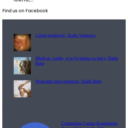
Find us on Facebook
Poezii pentru viață
Copiii nenăscuți / Radu Voinescu
Murit-ai, copile, și tu (și lumea cu tine) / Radu
Buțu
Pruncului meu nenăscut / Radu Buțu
Melodii pentru viață
Comparing Casino Regulations