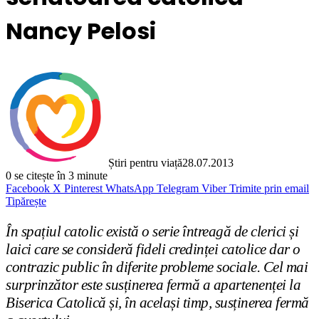
Nancy Pelosi
Știri pentru viață
28.07.2013
0
se citește în 3 minute
Facebook
X
Pinterest
WhatsApp
Telegram
Viber
Trimite prin email
Tipărește
În spa
ț
iul catolic există o serie întreagă de clerici
ș
i
laici care se consideră fideli credin
ț
ei catolice dar o
contrazic public în diferite probleme sociale. Cel mai
surprinzător este sus
ț
inerea fermă a apartenen
ț
ei la
Biserica Catolică
ș
i, în acela
ș
i timp, sus
ț
inerea fermă