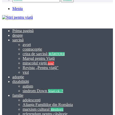
Meniu
Prima pagină
despre
sarcină
avort
contracepție
criza de sarcină
MĂRTURII
Marșul pentru Viață
miracolul vieţii
nou!
Revista „Pentru viață”
viol
adopţie
dizabilităţi
autism
sindrom Down
Știați că...?
familie
adolescenţi
Alianța Familiilor din România
marxism cultural
Ideologii
referendum pentru căsătorie