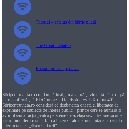
Tutorial – cățeluș din hârtie pliată
The Great Debaters
Eu sunt pro-viață, dar…
Stiripentruviata.ro condamnă instigarea la ură şi violenţă. Dar, după
cum confirmă şi CEDO în cazul Handyside vs. UK (para 49),
Stiripentruviata.ro consideră că dezbaterea onestă şi libertatea de
exprimare pe subiecte de interes public – printre care se numără şi
avortul sau atracţia pentru persoane de acelaşi sex – trebuie să aibă
loc în mod democratic, fără a fi cenzurate de ameninţarea că vor fi
interpretate ca „discurs al urii”.