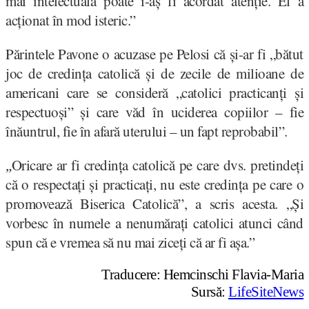
mai intelectuală poate i-aș fi acordat atenție. El a
acționat în mod isteric.”
Părintele Pavone o acuzase pe Pelosi că și-ar fi „bătut
joc de credința catolică și de zecile de milioane de
americani care se consideră „catolici practicanți și
respectuoși” și care văd în uciderea copiilor – fie
înăuntrul, fie în afară uterului – un fapt reprobabil”.
Oricare ar fi credința catolică pe care dvs. pretindeți
„
că o respectați și practicați, nu este credința pe care o
promovează Biserica Catolică”, a scris acesta. „Și
vorbesc în numele a nenumărați catolici atunci când
spun că e vremea să nu mai ziceți că ar fi așa.”
Traducere: Hemcinschi Flavia-Maria
Sursă:
LifeSiteNews