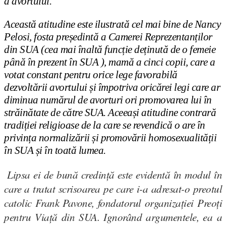
a avortului.
Această atitudine este ilustrată cel mai bine de Nancy
Pelosi, fosta pre
ș
edintă a Camerei Reprezentan
ț
ilor
din SUA (cea mai înaltă func
ț
ie de
ț
inută de o femeie
până în prezent în SUA ), mamă a cinci copii, care a
votat constant pentru orice lege favorabilă
dezvoltării avortului
ș
i împotriva oricărei legi care ar
diminua numărul de avorturi ori promovarea lui în
străinătate de către SUA. Aceea
ș
i atitudine contrară
tradi
ț
iei religioase de la care se revendică o are în
privin
ț
a normalizării
ș
i promovării homosexualită
ț
ii
în SUA
ș
i în toată lumea.
L
ipsa ei de bună credință este evidentă în modul în
care a tratat scrisoarea pe care i-a adresat-o preotul
catolic Frank Pavone, fondatorul organizației Preoți
pentru Viață din SUA. Ignorând argumentele, ea a