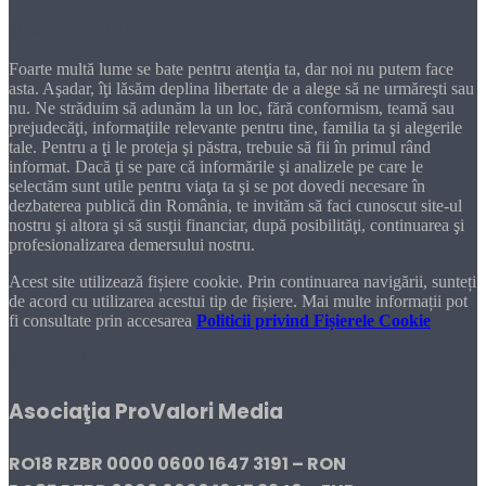
Dragă cititorule
Foarte multă lume se bate pentru atenţia ta, dar noi nu putem face
asta. Aşadar, îţi lăsăm deplina libertate de a alege să ne urmăreşti sau
nu. Ne străduim să adunăm la un loc, fără conformism, teamă sau
prejudecăţi, informaţiile relevante pentru tine, familia ta şi alegerile
tale. Pentru a ţi le proteja şi păstra, trebuie să fii în primul rând
informat. Dacă ţi se pare că informările şi analizele pe care le
selectăm sunt utile pentru viaţa ta şi se pot dovedi necesare în
dezbaterea publică din România, te invităm să faci cunoscut site-ul
nostru şi altora şi să susţii financiar, după posibilităţi, continuarea şi
profesionalizarea demersului nostru.
Acest site utilizează fișiere cookie. Prin continuarea navigării, sunteți
de acord cu utilizarea acestui tip de fișiere. Mai multe informații pot
fi consultate prin accesarea
Politicii privind Fișierele Cookie
DONEAZĂ!
Asociaţia ProValori Media
RO18 RZBR 0000 0600 1647 3191 – RON