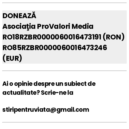
DONEAZĂ
Asociaţia ProValori Media
RO18RZBR0000060016473191 (RON)
RO85RZBR0000060016473246
(EUR)
Ai o opinie despre un subiect de
actualitate? Scrie-ne la
stiripentruviata@gmail.com