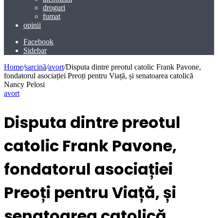
droguri
fumat
opinii
Facebook
Sidebar
Home
/
sarcină
/
avort
/
Disputa dintre preotul catolic Frank Pavone,
fondatorul asociației Preoți pentru Viață, și senatoarea catolică
Nancy Pelosi
avort
Disputa dintre preotul
catolic Frank Pavone,
fondatorul asociației
Preoți pentru Viață, și
senatoarea catolică