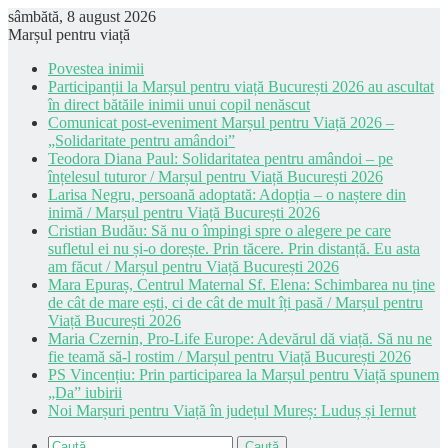
sâmbătă, 8 august 2026
Marșul pentru viață
Povestea inimii
Participanții la Marșul pentru viață București 2026 au ascultat
în direct bătăile inimii unui copil nenăscut
Comunicat post-eveniment Marșul pentru Viață 2026 –
„Solidaritate pentru amândoi”
Teodora Diana Paul: Solidaritatea pentru amândoi – pe
înțelesul tuturor / Marșul pentru Viață București 2026
Larisa Negru, persoană adoptată: Adopția – o naștere din
inimă / Marșul pentru Viață București 2026
Cristian Budău: Să nu o împingi spre o alegere pe care
sufletul ei nu și-o dorește. Prin tăcere. Prin distanță. Eu asta
am făcut / Marșul pentru Viață București 2026
Mara Epuraș, Centrul Maternal Sf. Elena: Schimbarea nu ține
de cât de mare ești, ci de cât de mult îți pasă / Marșul pentru
Viață București 2026
Maria Czernin, Pro-Life Europe: Adevărul dă viață. Să nu ne
fie teamă să-l rostim / Marșul pentru Viață București 2026
PS Vincențiu: Prin participarea la Marșul pentru Viață spunem
„Da” iubirii
Noi Marșuri pentru Viață în județul Mureș: Luduș și Iernut
Caută