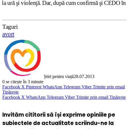
ţă. Dar, după cum confirmă şi CEDO în cazul Handyside vs.
Taguri
avort
Știri pentru viață
28.07.2013
0
se citește în 3 minute
Facebook
X
Pinterest
WhatsApp
Telegram
Viber
Trimite prin email
Tipărește
Facebook
X
WhatsApp
Telegram
Viber
Trimite prin email
Tipărește
Invităm cititorii să își exprime opiniile pe
subiectele de actualitate scriindu-ne la