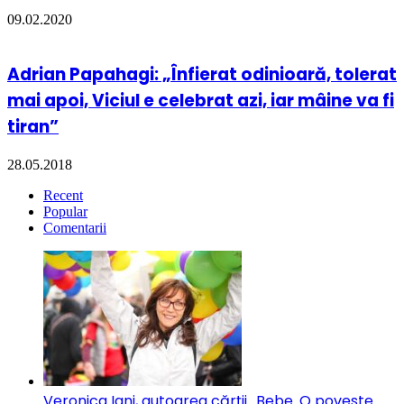
09.02.2020
Adrian Papahagi: „Înfierat odinioară, tolerat
mai apoi, Viciul e celebrat azi, iar mâine va fi
tiran”
28.05.2018
Recent
Popular
Comentarii
Veronica Iani, autoarea cărții „Bebe. O poveste