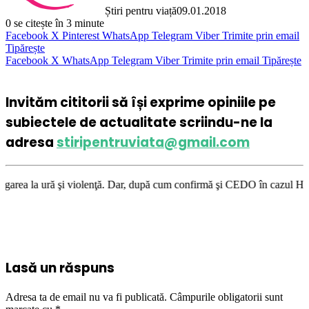
Știri pentru viață
09.01.2018
0
se citește în 3 minute
Facebook
X
Pinterest
WhatsApp
Telegram
Viber
Trimite prin email
Tipărește
Facebook
X
WhatsApp
Telegram
Viber
Trimite prin email
Tipărește
Invităm cititorii să își exprime opiniile pe
subiectele de actualitate scriindu-ne la
adresa
stiripentruviata@gmail.com
enţă. Dar, după cum confirmă şi CEDO în cazul Handyside vs. UK (para 49
Lasă un răspuns
Adresa ta de email nu va fi publicată.
Câmpurile obligatorii sunt