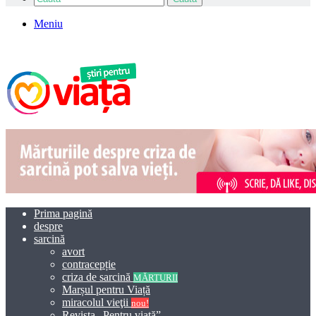
Meniu
Prima pagină
despre
sarcină
avort
contracepție
criza de sarcină
MĂRTURII
Marșul pentru Viață
miracolul vieţii
nou!
Revista „Pentru viață”