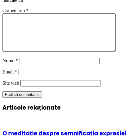
marcate cu
*
Comentariu
*
Nume
*
Email
*
Site web
Articole relaționate
O meditație despre semnificația expresiei