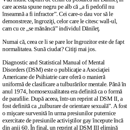
care acesta spune negru pe alb că „a fi pedofil nu
înseamnă a fi infractor”. Cei care-o dau vor să le
demonstreze, îngroziţi, celor care le citesc wall-ul,
cam cu ce „se mănâncă” individul Dănileţ.
Numai că, ceea ce li se pare lor îngrozitor este de fapt
normalitatea. Sună ciudat? Citiţi mai jos.
Diagnostic and Statistical Manual of Mental
Disorders (DSM) este o publicaţie a Asociaţiei
Americane de Psihiatrie care oferă o manieră
uniformă de clasificare a tulburărilor mentale. Până în
anul 1974, homosexualitatea era definită ca o formă
de parafilie. După aceea, într-un reprint al DSM II, a
fost definită ca „tulburare de orientare sexuală”. A fost
o mişcare survenită în urma presiunilor puternice
exercitate de presiunile activiştilor gay începute încă
din anii 60. În final, un reprint al DSM III elimină