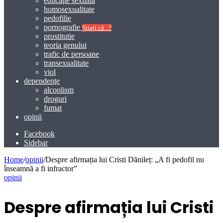
educaţie sexuală
homosexualitate
pedofilie
pornografie
Știați că...?
prostitutie
teoria genului
trafic de persoane
transexualitate
viol
dependenţe
alcoolism
droguri
fumat
opinii
Facebook
Sidebar
Home
/
opinii
/
Despre afirmația lui Cristi Dănileț: „A fi pedofil nu
înseamnă a fi infractor”
opinii
Despre afirmația lui Cristi