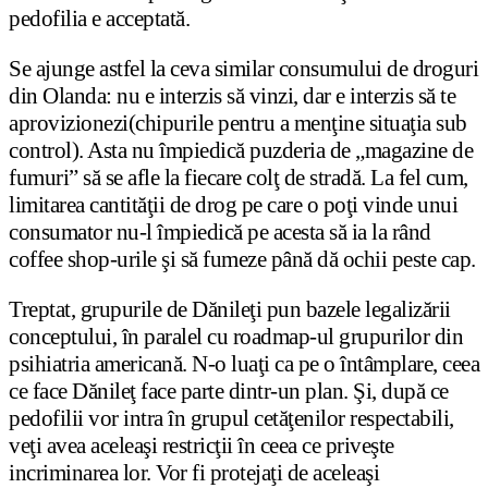
pedofilia e acceptată.
Se ajunge astfel la ceva similar consumului de droguri
din Olanda: nu e interzis să vinzi, dar e interzis să te
aprovizionezi(chipurile pentru a menţine situaţia sub
control). Asta nu împiedică puzderia de „magazine de
fumuri” să se afle la fiecare colţ de stradă. La fel cum,
limitarea cantităţii de drog pe care o poţi vinde unui
consumator nu-l împiedică pe acesta să ia la rând
coffee shop-urile şi să fumeze până dă ochii peste cap.
Treptat, grupurile de Dănileţi pun bazele legalizării
conceptului, în paralel cu roadmap-ul grupurilor din
psihiatria americană. N-o luaţi ca pe o întâmplare, ceea
ce face Dănileţ face parte dintr-un plan. Şi, după ce
pedofilii vor intra în grupul cetăţenilor respectabili,
veţi avea aceleaşi restricţii în ceea ce priveşte
incriminarea lor. Vor fi protejaţi de aceleaşi