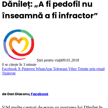
Dănileț: „A fi pedofil nu
înseamnă a fi infractor”
Știri pentru viață
09.01.2018
0
se citește în 3 minute
Facebook
X
Pinterest
WhatsApp
Telegram
Viber
Trimite prin email
Tipărește
de Dan Diaconu,
Facebook
Văd multe capturi de ecran cu postarea lui Dănileţ în