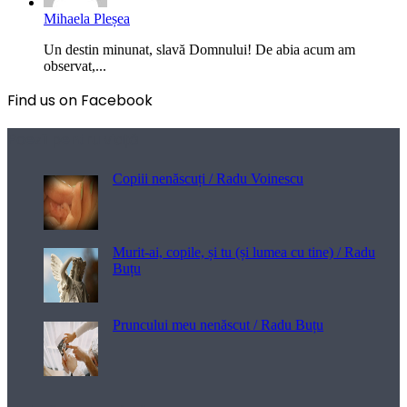
Mihaela Pleșea
Un destin minunat, slavă Domnului! De abia acum am
observat,...
Find us on Facebook
Poezii pentru viață
Copiii nenăscuți / Radu Voinescu
Murit-ai, copile, și tu (și lumea cu tine) / Radu
Buțu
Pruncului meu nenăscut / Radu Buțu