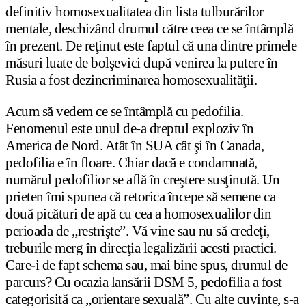
definitiv homosexualitatea din lista tulburărilor
mentale, deschizând drumul către ceea ce se întâmplă
în prezent. De reţinut este faptul că una dintre primele
măsuri luate de bolşevici după venirea la putere în
Rusia a fost dezincriminarea homosexualităţii.
Acum să vedem ce se întâmplă cu pedofilia.
Fenomenul este unul de-a dreptul exploziv în
America de Nord. Atât în SUA cât şi în Canada,
pedofilia e în floare. Chiar dacă e condamnată,
numărul pedofilior se află în creştere susţinută. Un
prieten îmi spunea că retorica începe să semene ca
două picături de apă cu cea a homosexualilor din
perioada de „restrişte”. Vă vine sau nu să credeţi,
treburile merg în direcţia legalizării acesti practici.
Care-i de fapt schema sau, mai bine spus, drumul de
parcurs? Cu ocazia lansării DSM 5, pedofilia a fost
categorisită ca „orientare sexuală”. Cu alte cuvinte, s-a