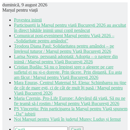
duminică, 9 august 2026
Marșul pentru viață
Povestea inimii
Participanții la Marșul pentru viață București 2026 au ascultat
în direct bătăile inimii unui copil nenăscut
Comunicat post-eveniment Marșul pentru Viață 2026 –
„Solidaritate pentru amândoi”
Teodora Diana Paul: Solidaritatea pentru amândoi – pe
înțelesul tuturor / Marșul pentru Viață București 2026
Larisa Negru, persoană adoptată: Adopția – o naștere din
inimă / Marșul pentru Viață București 2026
Cristian Budău: Să nu o împingi spre o alegere pe care
sufletul ei nu și-o dorește. Prin tăcere. Prin distanță. Eu asta
am făcut / Marșul pentru Viață București 2026
Mara Epuraș, Centrul Maternal Sf. Elena: Schimbarea nu ține
de cât de mare ești, ci de cât de mult îți pasă / Marșul pentru
Viață București 2026
Maria Czernin, Pro-Life Europe: Adevărul dă viață. Să nu ne
fie teamă să-l rostim / Marșul pentru Viață București 2026
PS Vincențiu: Prin participarea la Marșul pentru Viață spunem
„Da” iubirii
Noi Marșuri pentru Viață în județul Mureș: Luduș și Iernut
Caută