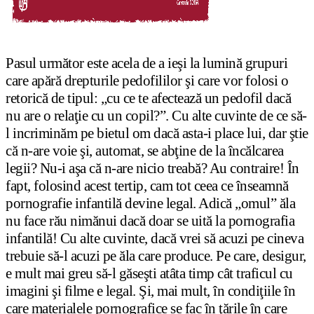
Pasul următor este acela de a ieşi la lumină grupuri
care apără drepturile pedofililor şi care vor folosi o
retorică de tipul: „cu ce te afectează un pedofil dacă
nu are o relaţie cu un copil?”. Cu alte cuvinte de ce să-
l incriminăm pe bietul om dacă asta-i place lui, dar ştie
că n-are voie şi, automat, se abţine de la încălcarea
legii? Nu-i aşa că n-are nicio treabă? Au contraire! În
fapt, folosind acest tertip, cam tot ceea ce înseamnă
pornografie infantilă devine legal. Adică „omul” ăla
nu face rău nimănui dacă doar se uită la pornografia
infantilă! Cu alte cuvinte, dacă vrei să acuzi pe cineva
trebuie să-l acuzi pe ăla care produce. Pe care, desigur,
e mult mai greu să-l găseşti atâta timp cât traficul cu
imagini şi filme e legal. Şi, mai mult, în condiţiile în
care materialele pornografice se fac în ţările în care