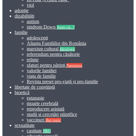
viol
adopţie
dizabilităţi
autism
sindrom Down
Știați că...?
familie
adolescenţi
Alianța Familiilor din România
marxism cultural
Ideologii
referendum pentru căsătorie
religie
sfaturi pentru părinţi
Parenting
valorile familiei
viaţa de familie
Revista presei pro-viață și pro-familie
libertate de conștiință
bioetică
eutanasie
moarte cerebrală
reproducere asistată
studii şi cercetări ştiinţifice
vaccinuri
Hot topic
sexualitate
castitate
PRO