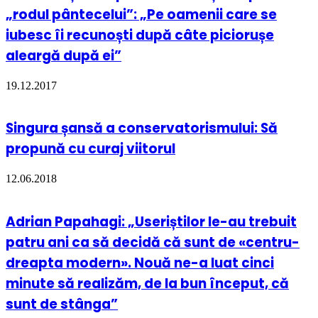
„rodul pântecelui”: „Pe oamenii care se
iubesc îi recunoști după câte piciorușe
aleargă după ei”
19.12.2017
Singura șansă a conservatorismului: Să
propună cu curaj viitorul
12.06.2018
Adrian Papahagi: „Useriștilor le-au trebuit
patru ani ca să decidă că sunt de «centru-
dreapta modern». Nouă ne-a luat cinci
minute să realizăm, de la bun început, că
sunt de stânga”