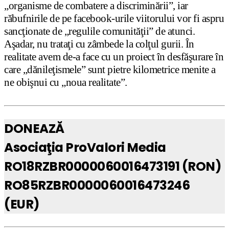
„organisme de combatere a discriminării”, iar
răbufnirile de pe facebook-urile viitorului vor fi aspru
sancţionate de „regulile comunităţii” de atunci.
Aşadar, nu trataţi cu zâmbede la colţul gurii. În
realitate avem de-a face cu un proiect în desfăşurare în
care „dănileţismele” sunt pietre kilometrice menite a
ne obişnui cu „noua realitate”.
DONEAZĂ
Asociaţia ProValori Media
RO18RZBR0000060016473191 (RON)
RO85RZBR0000060016473246
(EUR)